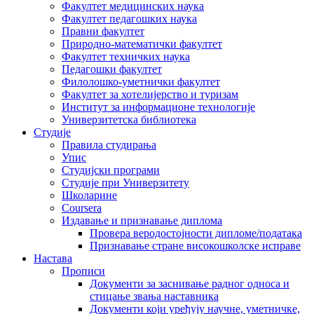
Факултет медицинских наука
Факултет педагошких наука
Правни факултет
Природно-математички факултет
Факултет техничких наука
Педагошки факултет
Филолошко-уметнички факултет
Факултет за хотелијерство и туризам
Институт за информационе технологије
Универзитетска библиотека
Студије
Правила студирања
Упис
Студијски програми
Студије при Универзитету
Школарине
Coursera
Издавање и признавање диплома
Провера веродостојности дипломе/података
Признавање стране високошколске исправе
Настава
Прописи
Документи за заснивање радног односа и
стицање звања наставника
Документи који уређују научне, уметничке,