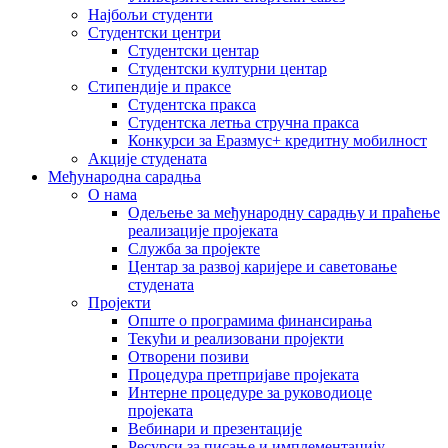
Најбољи студенти
Студентски центри
Студентски центар
Студентски културни центар
Стипендије и праксе
Студентска пракса
Студентска летња стручна пракса
Конкурси за Еразмус+ кредитну мобилност
Акције студената
Међународна сарадња
О нама
Одељење за међународну сарадњу и праћење
реализације пројеката
Служба за пројекте
Центар за развој каријере и саветовање
студената
Пројекти
Опште о програмима финансирања
Текући и реализовани пројекти
Отворени позиви
Процедура претпријаве пројеката
Интерне процедуре за руководиоце
пројеката
Вебинари и презентације
Ресурси за писање и имплементацију