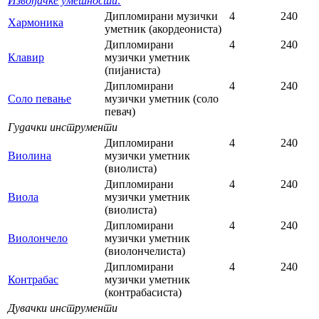
Извођачке уметности:
Дипломирани музички
4
240
Хармоника
уметник (акордеониста)
Дипломирани
4
240
Клавир
музички уметник
(пијаниста)
Дипломирани
4
240
Соло певање
музички уметник (соло
певач)
Гудачки инструменти
Дипломирани
4
240
Виолина
музички уметник
(виолиста)
Дипломирани
4
240
Виола
музички уметник
(виолиста)
Дипломирани
4
240
Виолончело
музички уметник
(виолончелиста)
Дипломирани
4
240
Контрабас
музички уметник
(контрабасиста)
Дувачки инструменти