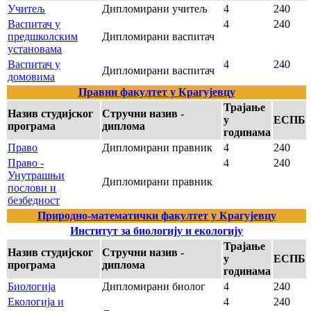
Учитељ
Дипломирани учитељ
4
240
Васпитач у
4
240
предшколским
Дипломирани васпитач
установама
Васпитач у
4
240
Дипломирани васпитач
домовима
Правни факултет у Крагујевцу
Трајање
Назив студијског
Стручни назив -
у
ЕСПБ
програма
диплома
годинама
Право
Дипломирани правник
4
240
Право -
4
240
Унутрашњи
Дипломирани правник
послови и
безбедност
Природно-математички факултет у Крагујевцу
Институт за биологију и екологију
Трајање
Назив студијског
Стручни назив -
у
ЕСПБ
програма
диплома
годинама
Биологија
Дипломирани биолог
4
240
Екологија и
4
240