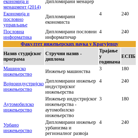
економија и
Дипломирани менаџер
менаџмент (2014)
Економија и
4
240
Дипломирани
пословно
економиста
управљање
Пословна
Дипломирани пословни
4
240
информатика
информатичар
Факултет инжењерских наука у Крагујевцу
Трајање
Назив студијског
Стручни назив -
у
ЕСПБ
програма
диплома
годинама
Машинско
3
180
Инжењер машинства
инжењерство
Дипломирани инжењер
4
240
Војноиндустријско
индустријског
инжењерство
инжењерства
Инжењер индустријског
3
180
Аутомобилско
инжењерства -
инжењерство
аутомобилско
инжењерство
Дипломирани инжењер
4
240
Урбано
урбанизма и
инжењерство
регионалног развоја