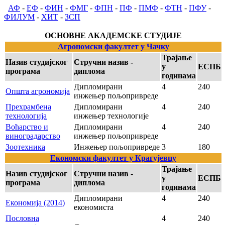
АФ
-
ЕФ
-
ФИН
-
ФМГ
-
ФПН
-
ПФ
-
ПМФ
-
ФТН
-
ПФУ
-
ФИЛУМ
-
ХИТ
-
ЗСП
ОСНОВНЕ АКАДЕМСКЕ СТУДИЈЕ
Агрономски факултет у Чачку
Трајање
Назив студијског
Стручни назив -
у
ЕСПБ
програма
диплома
годинама
Дипломирани
4
240
Општа агрономија
инжењер пољопривреде
Прехрамбена
Дипломирани
4
240
технологија
инжењер технологије
Воћарство и
Дипломирани
4
240
виноградарство
инжењер пољопривреде
Зоотехника
Инжењер пољопривреде
3
180
Економски факултет у Крагујевцу
Трајање
Назив студијског
Стручни назив -
у
ЕСПБ
програма
диплома
годинама
Дипломирани
4
240
Економија (2014)
економиста
Пословна
4
240