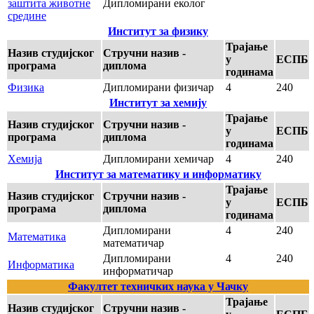
заштита животне
Дипломирани еколог
средине
Институт за физику
Трајање
Назив студијског
Стручни назив -
у
ЕСПБ
програма
диплома
годинама
Физика
Дипломирани физичар
4
240
Институт за хемију
Трајање
Назив студијског
Стручни назив -
у
ЕСПБ
програма
диплома
годинама
Хемија
Дипломирани хемичар
4
240
Институт за математику и информатику
Трајање
Назив студијског
Стручни назив -
у
ЕСПБ
програма
диплома
годинама
Дипломирани
4
240
Математика
математичар
Дипломирани
4
240
Информатика
информатичар
Факултет техничких наука у Чачку
Трајање
Назив студијског
Стручни назив -