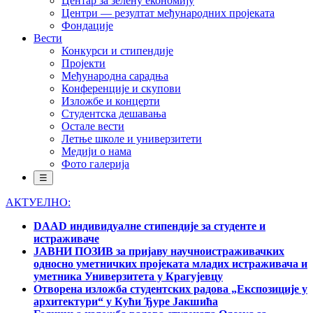
Центар за зелену економију
Центри — резултат међународних пројеката
Фондације
Вести
Конкурси и стипендије
Пројекти
Међународна сарадња
Конференције и скупови
Изложбе и концерти
Студентска дешавања
Остале вести
Летње школе и универзитети
Медији о нама
Фото галерија
☰
АКТУЕЛНО:
DAAD индивидуалне стипендије за студенте и
истраживаче
ЈАВНИ ПОЗИВ за пријаву научноистраживачких
односно уметничких пројеката младих истраживача и
уметника Универзитета у Крагујевцу
Отворена изложба студентских радова „Експозиције у
архитектури“ у Кући Ђуре Јакшића