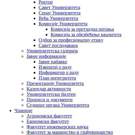
Ректор
Савет Универзитета
Сенат Универзитета
Већа Универзитета
Комисије Универзитета
Комисија за претходна питања
Комисија за обезбеђење квалитета
Одбор за професионалну етику
Савет послодаваца
Универзитетска галерија
Јавне информације
Јавне набавке
Извештај о раду
Информатор о раду
План интегритета
Презентације Универзитета
Календар активности
Универзитетски билтен
Прописи и документи
Седнице органа Универзитета
Чланице
Агрономски факултет
Економски факултет
Факултет инжењерских наука
Факултет за машинство и грађевинарство