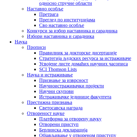
односно стручне области
Наставно особље
Претрага
Преглед по институцијама
Сво наставно особље
Конкурси за избор наставника и сарадника
Избори наставника и сарадника
Наука
Прописи
Правилник за докторске дисертације
Стратегија људских ресурса за истраживаче
Усвојене листе домаћих научних часописа
SCI Thomson Lists
Наука и истраживање
Признање за изврсност
Научноистраживачки пројекти
Научни скупови
Истраживачке јединице факултета
Престижна признања
Светосавска награда
Отвореност науке
Платформа за отворену науку
Отворени приступ
Берлинска декларација
Објављивање у отвореном приступу