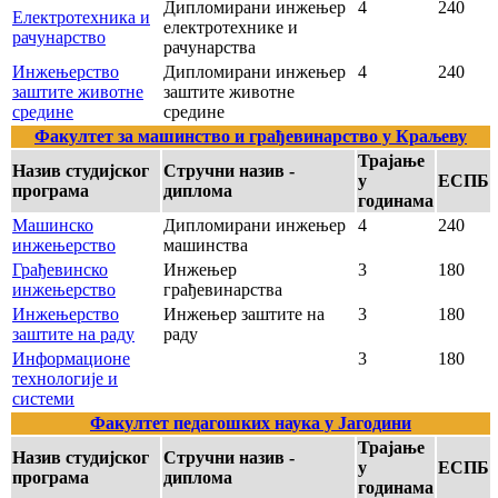
Дипломирани инжењер
4
240
Електротехника и
електротехнике и
рачунарство
рачунарства
Инжењерство
Дипломирани инжењер
4
240
заштите животне
заштите животне
средине
средине
Факултет за машинство и грађевинарство у Краљеву
Трајање
Назив студијског
Стручни назив -
у
ЕСПБ
програма
диплома
годинама
Машинско
Дипломирани инжењер
4
240
инжењерство
машинства
Грађевинско
Инжењер
3
180
инжењерство
грађевинарства
Инжењерство
Инжењер заштите на
3
180
заштите на раду
раду
Информационе
3
180
технологије и
системи
Факултет педагошких наука у Јагодини
Трајање
Назив студијског
Стручни назив -
у
ЕСПБ
програма
диплома
годинама