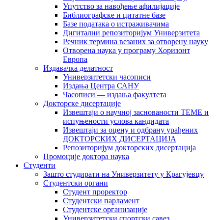
Упутство за навођење афилијације
Библиографске и цитатне базе
Базе података о истраживачима
Дигитални репозиторијум Универзитета
Рeчник термина везаних за отворену науку
Отворена наука у програму Хоризонт
Европа
Издавачка делатност
Универзитетски часописи
Издања Центра САНУ
Часописи — издања факултета
Докторске дисертације
Извештаји о научној заснованости ТЕМЕ и
испуњености услова кандидата
Извештаји за оцену и одбрану урађених
ДОКТОРСКИХ ДИСЕРТАЦИЈА
Репозиторијум докторских дисертација
Промоције доктора наука
Студенти
Зашто студирати на Универзитету у Крагујевцу
Студентски органи
Студент проректор
Студентски парламент
Студентске организације
Универзитетски спортски савез