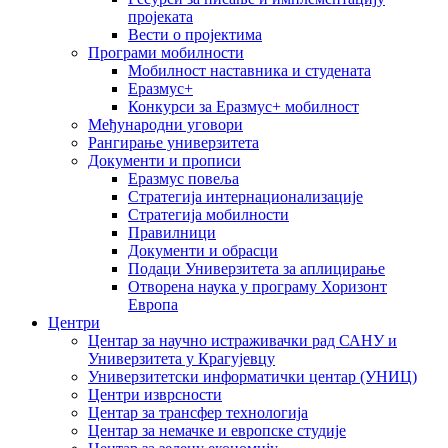
пројеката
Вести о пројектима
Програми мобилности
Мобилност наставника и студената
Еразмус+
Конкурси за Еразмус+ мобилност
Међународни уговори
Рангирање универзитета
Документи и прописи
Еразмус повеља
Стратегија интернационализације
Стратегија мобилности
Правилници
Документи и обрасци
Подаци Универзитета за аплицирање
Отворена наука у програму Хоризонт
Европа
Центри
Центар за научно истраживачки рад САНУ и
Универзитета у Крагујевцу
Универзитетски информатички центар (УНИЦ)
Центри изврсности
Центар за трансфер технологија
Центар за немачке и европске студије