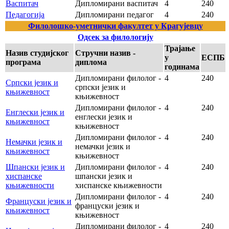
Васпитач
Дипломирани васпитач
4
240
Педагогија
Дипломирани педагог
4
240
Филолошко-уметнички факултет у Крагујевцу
Одсек за филологију
Трајање
Назив студијског
Стручни назив -
у
ЕСПБ
програма
диплома
годинама
Дипломирани филолог -
4
240
Српски језик и
српски језик и
књижевност
књижевност
Дипломирани филолог -
4
240
Енглески језик и
енглески језик и
књижевност
књижевност
Дипломирани филолог -
4
240
Немачки језик и
немачки језик и
књижевност
књижевност
Шпански језик и
Дипломирани филолог -
4
240
хиспанске
шпански језик и
књижевности
хиспанске књижевности
Дипломирани филолог -
4
240
Француски језик и
француски језик и
књижевност
књижевност
Дипломирани филолог -
4
240