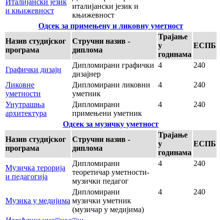
Италијански језик
италијански језик и
и књижевност
књижевност
Одсек за примењену и ликовну уметност
Трајање
Назив студијског
Стручни назив -
у
ЕСПБ
програма
диплома
годинама
Дипломирани графички
4
240
Графички дизајн
дизајнер
Ликовне
Дипломирани ликовни
4
240
уметности
уметник
Унутрашња
Дипломирани
4
240
архитектура
примењени уметник
Одсек за музичку уметност
Трајање
Назив студијског
Стручни назив -
у
ЕСПБ
програма
диплома
годинама
Дипломирани
4
240
Музичка терорија
теоретичар уметности-
и педагогија
музички педагог
Дипломирани
4
240
Музика у медијима
музички уметник
(музичар у медијима)