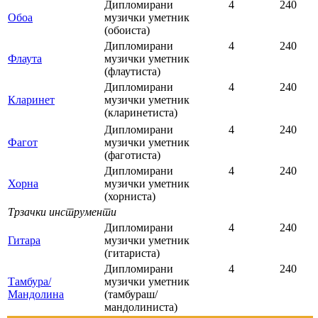
Дипломирани
4
240
Обоа
музички уметник
(обоиста)
Дипломирани
4
240
Флаута
музички уметник
(флаутиста)
Дипломирани
4
240
Кларинет
музички уметник
(кларинетиста)
Дипломирани
4
240
Фагот
музички уметник
(фаготиста)
Дипломирани
4
240
Хорна
музички уметник
(хорниста)
Трзачки инструменти
Дипломирани
4
240
Гитара
музички уметник
(гитариста)
Дипломирани
4
240
Тамбура/
музички уметник
Мандолина
(тамбураш/
мандолиниста)