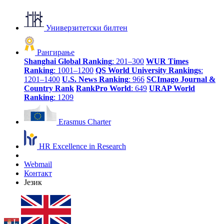
Универзитетски билтен
Рангирање
Shanghai Global Ranking
: 201–300
WUR Times
Ranking
: 1001–1200
QS World University Rankings
:
1201–1400
U.S. News Ranking
: 966
SCImago Journal &
Country Rank
RankPro World
: 649
URAP World
Ranking
: 1209
Erasmus Charter
HR Excellence in Research
Webmail
Контакт
Језик