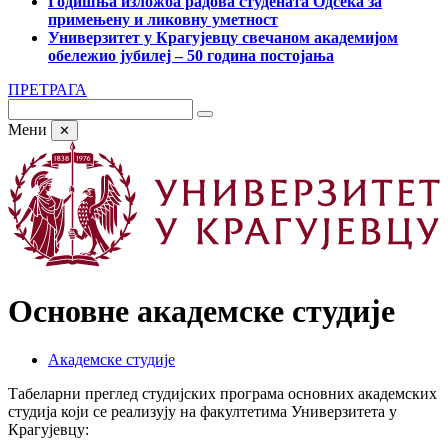
Годишња изложба радова студената Одсека за
примењену и ликовну уметност
Универзитет у Крагујевцу свечаном академијом
обележио јубилеј – 50 година постојања
ПРЕТРАГА
Мени
✕
Основне академске студије
Академске студије
Табеларни преглед студијских програма основних академских
студија који се реализују на факултетима Универзитета у
Крагујевцу: