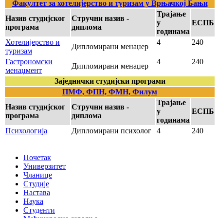
Факултет за хотелијерство и туризам у Врњачкој Бањи
Трајање
Назив студијског
Стручни назив -
у
ЕСПБ
програма
диплома
годинама
Хотелијерство и
4
240
Дипломирани менаџер
туризам
Гастрономски
4
240
Дипломирани менаџер
менаџмент
Заједнички студијски програми
ПМФ, ФПН, ФМН, Филум
Трајање
Назив студијског
Стручни назив -
у
ЕСПБ
програма
диплома
годинама
Психологија
Дипломирани психолог
4
240
Почетак
Универзитет
Чланице
Студије
Настава
Наука
Студенти