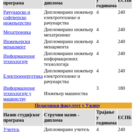
у
ЕСПБ
програма
диплома
годинама
Рачунарско и
Дипломирани инжењер
4
240
софтверско
електротехнике и
инжењерство
рачунарства
Дипломирани инжењер
4
240
Мехатроника
мехатронике
Инжењерски
Дипломирани инжењер
4
240
менаџмент
менаџмента
Дипломирани инжењер
4
240
Информационе
информационих
технологије
технологија
Дипломирани инжењер
4
240
Електроенергетика
електротехнике и
рачунарства
Информационе
3
180
технологије у
Инжењер машинства
машинству
Педагошки факултет у Ужицу
Трајање
Назив студијског
Стручни назив -
у
ЕСПБ
програма
диплома
годинама
Учитељ
Дипломирани учитељ
4
240