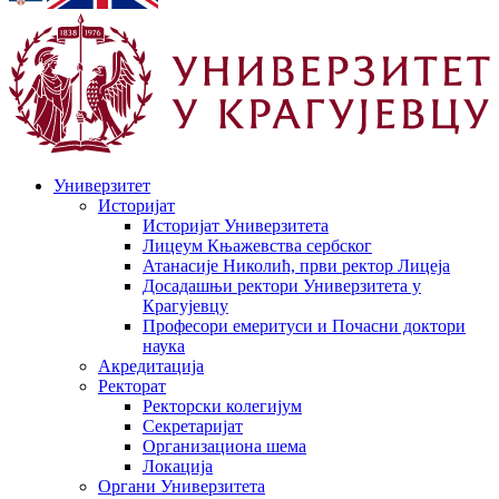
Универзитет
Историјат
Историјат Универзитета
Лицеум Књажевства сербског
Атанасије Николић, први ректор Лицеја
Досадашњи ректори Универзитета у
Крагујевцу
Професори емеритуси и Почасни доктори
наука
Акредитација
Ректорат
Ректорски колегијум
Секретаријат
Организациона шема
Локација
Органи Универзитета