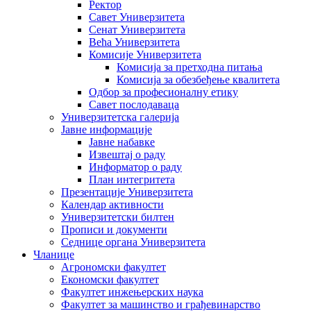
Ректор
Савет Универзитета
Сенат Универзитета
Већа Универзитета
Комисије Универзитета
Комисија за претходна питања
Комисија за обезбеђење квалитета
Одбор за професионалну етику
Савет послодаваца
Универзитетска галерија
Јавне информације
Јавне набавке
Извештај о раду
Информатор о раду
План интегритета
Презентације Универзитета
Календар активности
Универзитетски билтен
Прописи и документи
Седнице органа Универзитета
Чланице
Агрономски факултет
Економски факултет
Факултет инжењерских наука
Факултет за машинство и грађевинарство