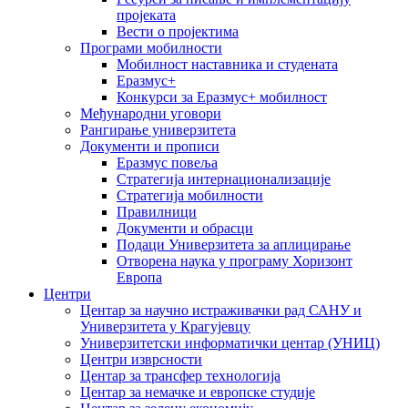
пројеката
Вести о пројектима
Програми мобилности
Мобилност наставника и студената
Еразмус+
Конкурси за Еразмус+ мобилност
Међународни уговори
Рангирање универзитета
Документи и прописи
Еразмус повеља
Стратегија интернационализације
Стратегија мобилности
Правилници
Документи и обрасци
Подаци Универзитета за аплицирање
Отворена наука у програму Хоризонт
Европа
Центри
Центар за научно истраживачки рад САНУ и
Универзитета у Крагујевцу
Универзитетски информатички центар (УНИЦ)
Центри изврсности
Центар за трансфер технологија
Центар за немачке и европске студије