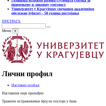
Годишња изложба радова студената Одсека за
примењену и ликовну уметност
Универзитет у Крагујевцу свечаном академијом
обележио јубилеј – 50 година постојања
ПРЕТРАГА
Мени
✕
Лични профил
Наставно особље
Наставник није пронађен
Тражени истраживачки број не постоји у бази.