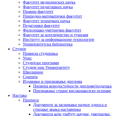
Факултет медицинских наука
Факултет педагошких наука
Правни факултет
Природно-математички факултет
Факултет техничких наука
Педагошки факултет
Филолошко-уметнички факултет
Факултет за хотелијерство и туризам
Институт за информационе технологије
Универзитетска библиотека
Студије
Правила студирања
Упис
Студијски програми
Студије при Универзитету
Школарине
Coursera
Издавање и признавање диплома
Провера веродостојности дипломе/података
Признавање стране високошколске исправе
Настава
Прописи
Документи за заснивање радног односа и
стицање звања наставника
Документи који уређују научне, уметничке,