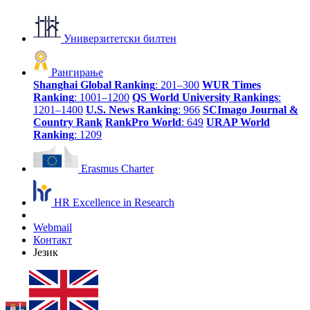
Универзитетски билтен
Рангирање
Shanghai Global Ranking
: 201–300
WUR Times
Ranking
: 1001–1200
QS World University Rankings
:
1201–1400
U.S. News Ranking
: 966
SCImago Journal &
Country Rank
RankPro World
: 649
URAP World
Ranking
: 1209
Erasmus Charter
HR Excellence in Research
Webmail
Контакт
Језик