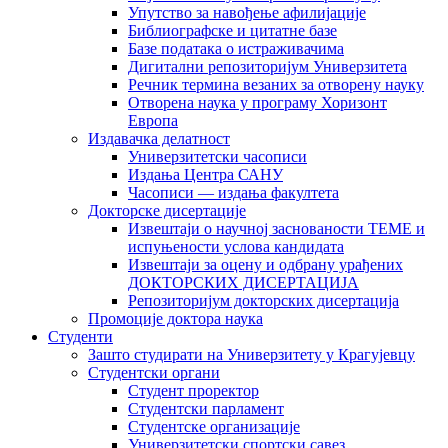
Упутство за навођење афилијације
Библиографске и цитатне базе
Базе података о истраживачима
Дигитални репозиторијум Универзитета
Рeчник термина везаних за отворену науку
Отворена наука у програму Хоризонт
Европа
Издавачка делатност
Универзитетски часописи
Издања Центра САНУ
Часописи — издања факултета
Докторске дисертације
Извештаји о научној заснованости ТЕМЕ и
испуњености услова кандидата
Извештаји за оцену и одбрану урађених
ДОКТОРСКИХ ДИСЕРТАЦИЈА
Репозиторијум докторских дисертација
Промоције доктора наука
Студенти
Зашто студирати на Универзитету у Крагујевцу
Студентски органи
Студент проректор
Студентски парламент
Студентске организације
Универзитетски спортски савез