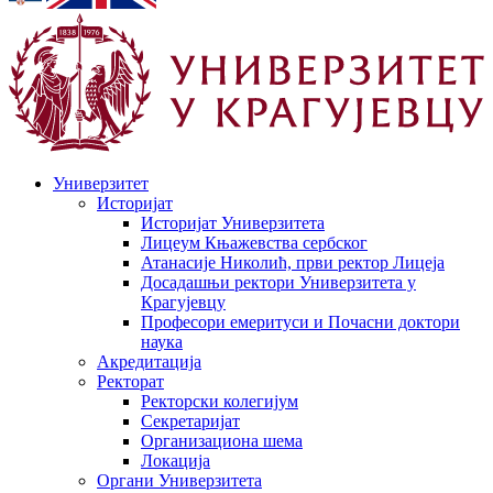
Универзитет
Историјат
Историјат Универзитета
Лицеум Књажевства сербског
Атанасије Николић, први ректор Лицеја
Досадашњи ректори Универзитета у
Крагујевцу
Професори емеритуси и Почасни доктори
наука
Акредитација
Ректорат
Ректорски колегијум
Секретаријат
Организациона шема
Локација
Органи Универзитета