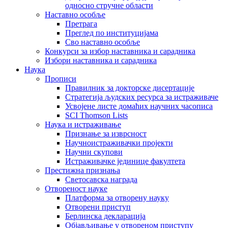
односно стручне области
Наставно особље
Претрага
Преглед по институцијама
Сво наставно особље
Конкурси за избор наставника и сарадника
Избори наставника и сарадника
Наука
Прописи
Правилник за докторске дисертације
Стратегија људских ресурса за истраживаче
Усвојене листе домаћих научних часописа
SCI Thomson Lists
Наука и истраживање
Признање за изврсност
Научноистраживачки пројекти
Научни скупови
Истраживачке јединице факултета
Престижна признања
Светосавска награда
Отвореност науке
Платформа за отворену науку
Отворени приступ
Берлинска декларација
Објављивање у отвореном приступу