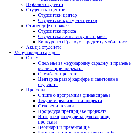
Најбољи студенти
Студентски центри
Студентски центар
Студентски културни центар
Стипендије и праксе
Студентска пракса
Студентска летња стручна пракса
Конкурси за Еразмус+ кредитну мобилност
Акције студената
Међународна сарадња
О нама
Одељење за међународну сарадњу и праћење
реализације пројеката
Служба за пројекте
Центар за развој каријере и саветовање
студената
Пројекти
Опште о програмима финансирања
Текући и реализовани пројекти
Отворени позиви
Процедура претпријаве пројеката
Интерне процедуре за руководиоце
пројеката
Вебинари и презентације
Ресурси за писање и имплементацију