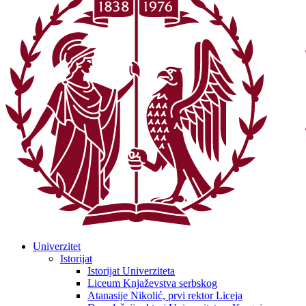
Univerzitet
Istorijat
Istorijat Univerziteta
Liceum Knjaževstva serbskog
Atanasije Nikolić, prvi rektor Liceja