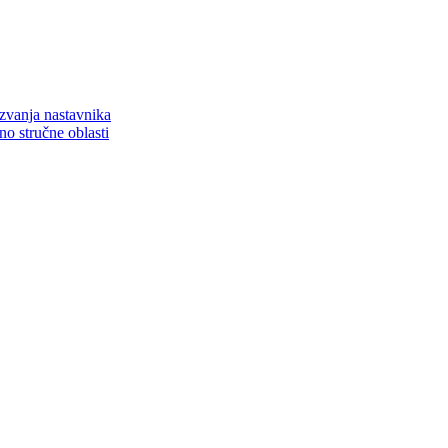
zvanja nastavnika
o stručne oblasti