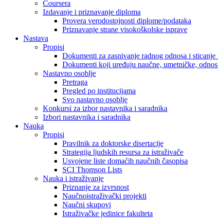
Coursera
Izdavanje i priznavanje diploma
Provera verodostojnosti diplome/podataka
Priznavanje strane visokoškolske isprave
Nastava
Propisi
Dokumenti za zasnivanje radnog odnosa i sticanje 
Dokumenti koji uređuju naučne, umetničke, odnosn
Nastavno osoblje
Pretraga
Pregled po institucijama
Svo nastavno osoblje
Konkursi za izbor nastavnika i saradnika
Izbori nastavnika i saradnika
Nauka
Propisi
Pravilnik za doktorske disertacije
Strategija ljudskih resursa za istraživače
Usvojene liste domaćih naučnih časopisa
SCI Thomson Lists
Nauka i istraživanje
Priznanje za izvrsnost
Naučnoistraživački projekti
Naučni skupovi
Istraživačke jedinice fakulteta