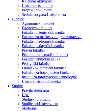
Kalendar aktivnosti
Univerzitetski bilten
Propisi i dokumenti
Sednice organa Univerziteta
Članice
Agronomski fakultet
Ekonomski fakultet
Fakultet inženjerskih nauka
Fakultet za mašinstvo i građevinarstvo
Fakultet medicinskih nauka
Fakultet pedagoških nauka
Pravni fakultet
Prirodno-matematički fakultet
Fakultet tehničkih nauka
Pedagoški fakultet
Filološko-umetnički fakultet
Fakultet za hotelijerstvo i turizam
Institut za informacione tehnologije
Univerzitetska biblioteka
Studije
Pravila studiranja
Upis
Studijski programi
Studije pri Univerzitetu
Školarine