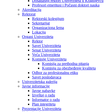
Dosadašnji rektori Univerziteta u Kragujevcu
Profesori emeritusi i Počasni doktori nauka
Akreditacija
Rektorat
Rektorski kolegijum
Sekretarijat
Organizaciona šema
Lokacija
Organi Univerziteta
Rektor
Savet Univerziteta
Senat Univerziteta
Veća Univerziteta
Komisije Univerziteta
Komisija za prethodna pitanja
Komisija za obezbeđenje kvaliteta
Odbor za profesionalnu etiku
Savet poslodavaca
Univerzitetska galerija
Javne informacije
Javne nabavke
Izveštaj o radu
Informator o radu
Plan integriteta
Prezentacije Univerziteta