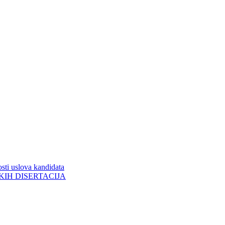
sti uslova kandidata
ORSKIH DISERTACIJA