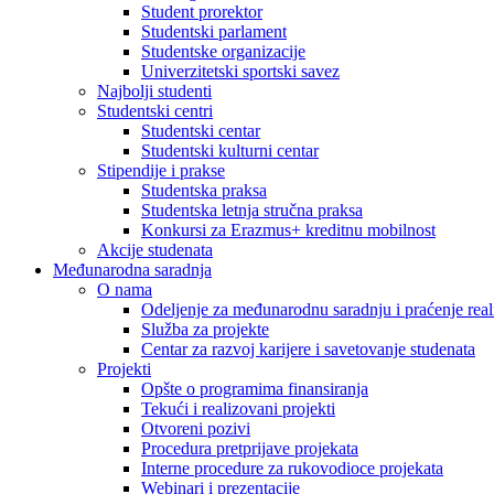
Student prorektor
Studentski parlament
Studentske organizacije
Univerzitetski sportski savez
Najbolji studenti
Studentski centri
Studentski centar
Studentski kulturni centar
Stipendije i prakse
Studentska praksa
Studentska letnja stručna praksa
Konkursi za Erazmus+ kreditnu mobilnost
Akcije studenata
Međunarodna saradnja
O nama
Odeljenje za međunarodnu saradnju i praćenje reali
Služba za projekte
Centar za razvoj karijere i savetovanje studenata
Projekti
Opšte o programima finansiranja
Tekući i realizovani projekti
Otvoreni pozivi
Procedura pretprijave projekata
Interne procedure za rukovodioce projekata
Webinari i prezentacije