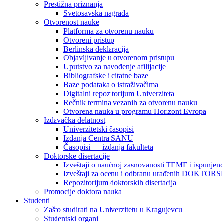
Prestižna priznanja
Svetosavska nagrada
Otvorenost nauke
Platforma za otvorenu nauku
Otvoreni pristup
Berlinska deklaracija
Objavljivanje u otvorenom pristupu
Uputstvo za navođenje afilijacije
Bibliografske i citatne baze
Baze podataka o istraživačima
Digitalni repozitorijum Univerziteta
Rečnik termina vezanih za otvorenu nauku
Otvorena nauka u programu Horizont Evropa
Izdavačka delatnost
Univerzitetski časopisi
Izdanja Centra SANU
Časopisi — izdanja fakulteta
Doktorske disertacije
Izveštaji o naučnoj zasnovanosti TEME i ispunjeno
Izveštaji za ocenu i odbranu urađenih DOKT
Repozitorijum doktorskih disertacija
Promocije doktora nauka
Studenti
Zašto studirati na Univerzitetu u Kragujevcu
Studentski organi