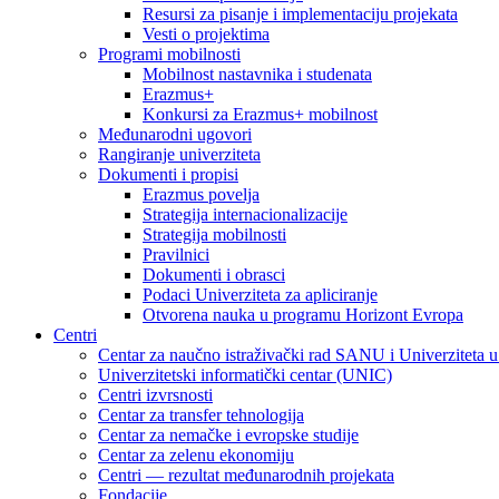
Resursi za pisanje i implementaciju projekata
Vesti o projektima
Programi mobilnosti
Mobilnost nastavnika i studenata
Erazmus+
Konkursi za Erazmus+ mobilnost
Međunarodni ugovori
Rangiranje univerziteta
Dokumenti i propisi
Erazmus povelja
Strategija internacionalizacije
Strategija mobilnosti
Pravilnici
Dokumenti i obrasci
Podaci Univerziteta za apliciranje
Otvorena nauka u programu Horizont Evropa
Centri
Centar za naučno istraživački rad SANU i Univerziteta 
Univerzitetski informatički centar (UNIC)
Centri izvrsnosti
Centar za transfer tehnologija
Centar za nemačke i evropske studije
Centar za zelenu ekonomiju
Centri — rezultat međunarodnih projekata
Fondacije