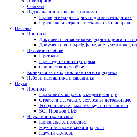
Школарине
Coursera
Издавање и признавање диплома
Провера веродостојности дипломе/података
Признавање стране високошколске исправе
Настава
Прописи
Документи за заснивање радног односа и сти
Документи који уређују научне, уметничке, о
Наставно особље
Претрага
Преглед по институцијама
Сво наставно особље
Конкурси за избор наставника и сарадника
Избори наставника и сарадника
Наука
Прописи
Правилник за докторске дисертације
Стратегија људских ресурса за истраживаче
Усвојене листе домаћих научних часописа
SCI Thomson Lists
Наука и истраживање
Признање за изврсност
Научноистраживачки пројекти
Научни скупови