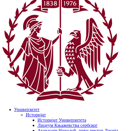
Универзитет
Историјат
Историјат Универзитета
Лицеум Књажевства сербског
Атанасије Николић, први ректор Лицеја