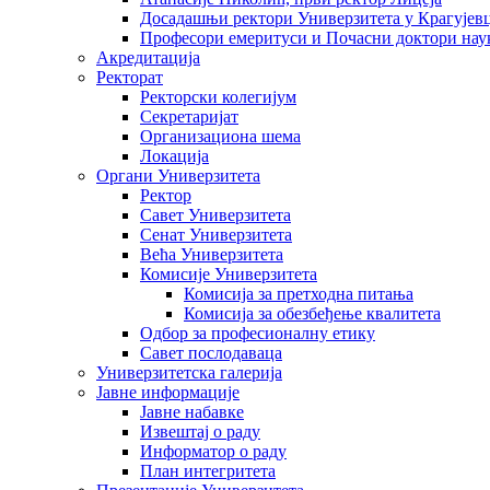
Досадашњи ректори Универзитета у Крагујев
Професори емеритуси и Почасни доктори нау
Акредитација
Ректорат
Ректорски колегијум
Секретаријат
Организациона шема
Локација
Органи Универзитета
Ректор
Савет Универзитета
Сенат Универзитета
Већа Универзитета
Комисије Универзитета
Комисија за претходна питања
Комисија за обезбеђење квалитета
Одбор за професионалну етику
Савет послодаваца
Универзитетска галерија
Јавне информације
Јавне набавке
Извештај о раду
Информатор о раду
План интегритета