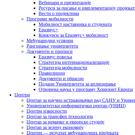
Вебинари и презентације
Ресурси за писање и имплементацију пројекат
Вести о пројектима
Програми мобилности
Мобилност наставника и студената
Еразмус+
Конкурси за Еразмус+ мобилност
Међународни уговори
Рангирање универзитета
Документи и прописи
Еразмус повеља
Стратегија интернационализације
Стратегија мобилности
Правилници
Документи и обрасци
Подаци Универзитета за аплицирање
Отворена наука у програму Хоризонт Европа
Центри
Центар за научно истраживачки рад САНУ и Универ
Универзитетски информатички центар (УНИЦ)
Центри изврсности
Центар за трансфер технологија
Центар за немачке и европске студије
Центар за зелену економију
Центри — резултат међународних пројеката