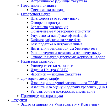
Истраживачке јединице факултета
Престижна признања
Светосавска награда
Отвореност науке
Платформа за отворену науку
Отворени приступ
Берлинска декларација
Објављивање у отвореном приступу
Упутство за навођење афилијације
Библиографске и цитатне базе
Базе података о истраживачима
Дигитални репозиторијум Универзитета
Рeчник термина везаних за отворену науку
Отворена наука у програму Хоризонт Европа
Издавачка делатност
Универзитетски часописи
Издања Центра САНУ
Часописи — издања факултета
Докторске дисертације
Извештаји о научној заснованости ТЕМЕ и ис
Извештаји за оцену и одбрану урађених
Репозиторијум докторских дисертација
Промоције доктора наука
Студенти
Зашто студирати на Универзитету у Крагујевцу