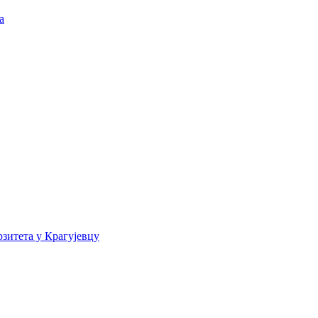
а
зитета у Крагујевцу