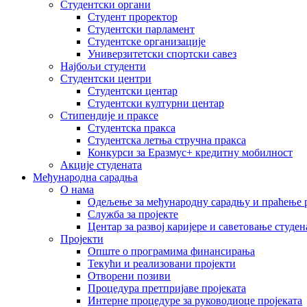
Студентски органи
Студент проректор
Студентски парламент
Студентске организације
Универзитетски спортски савез
Најбољи студенти
Студентски центри
Студентски центар
Студентски културни центар
Стипендије и праксе
Студентска пракса
Студентска летња стручна пракса
Конкурси за Еразмус+ кредитну мобилност
Акције студената
Међународна сарадња
О нама
Одељење за међународну сарадњу и праћење р
Служба за пројекте
Центар за развој каријере и саветовање студен
Пројекти
Опште о програмима финансирања
Текући и реализовани пројекти
Отворени позиви
Процедура претпријаве пројеката
Интерне процедуре за руководиоце пројеката