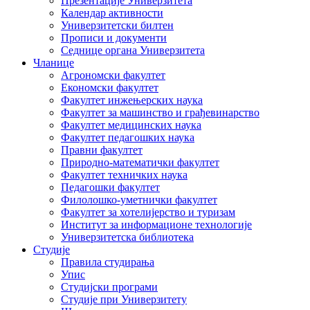
Презентације Универзитета
Календар активности
Универзитетски билтен
Прописи и документи
Седнице органа Универзитета
Чланице
Агрономски факултет
Економски факултет
Факултет инжењерских наука
Факултет за машинство и грађевинарство
Факултет медицинских наука
Факултет педагошких наука
Правни факултет
Природно-математички факултет
Факултет техничких наука
Педагошки факултет
Филолошко-уметнички факултет
Факултет за хотелијерство и туризам
Институт за информационе технологије
Универзитетска библиотека
Студије
Правила студирања
Упис
Студијски програми
Студије при Универзитету