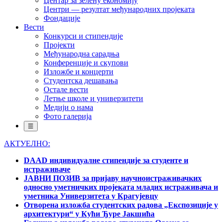
Центар за зелену економију
Центри — резултат међународних пројеката
Фондације
Вести
Конкурси и стипендије
Пројекти
Међународна сарадња
Конференције и скупови
Изложбе и концерти
Студентска дешавања
Остале вести
Летње школе и универзитети
Медији о нама
Фото галерија
☰
АКТУЕЛНО:
DAAD индивидуалне стипендије за студенте и
истраживаче
ЈАВНИ ПОЗИВ за пријаву научноистраживачких
односно уметничких пројеката младих истраживача и
уметника Универзитета у Крагујевцу
Отворена изложба студентских радова „Експозиције у
архитектури“ у Кући Ђуре Јакшића