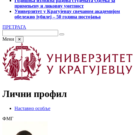
Годишња изложба радова студената Одсека за
примењену и ликовну уметност
Универзитет у Крагујевцу свечаном академијом
обележио јубилеј – 50 година постојања
ПРЕТРАГА
Мени
✕
Лични профил
Наставно особље
ФМГ