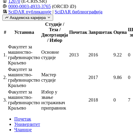
12070
(E-CRIS.SR)
0000-0003-4933-3765
(ORCID iD)
SciDAR публикације
|
SciDAR библиографија
Академска каријера
Студије /
Теза /
Ш
#
Установа
Почетак
Завршетак
Оцена
Дисертација
з
/ Избор
Факултет за
машинство-
Основне
1.
2013
2016
9.22
0
грађевинарство
студије
Краљево
Факултет за
машинство-
Мастер
2.
2017
9.86
0
грађевинарство
студије
Краљево
Факултет за
Избор у
машинство-
звање
3.
2018
0
7
грађевинарство
истраживач
Краљево
приправник
Почетак
Универзитет
Чланице