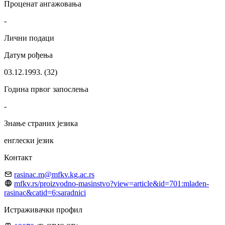
Проценат ангажовања
-
Лични подаци
Датум рођења
03.12.1993. (32)
Година првог запослења
-
Знање страних језика
енглески језик
Контакт
rasinac.m@mfkv.kg.ac.rs
mfkv.rs/proizvodno-masinstvo?view=article&id=701:mladen-
rasinac&catid=6:saradnici
Истраживачки профил