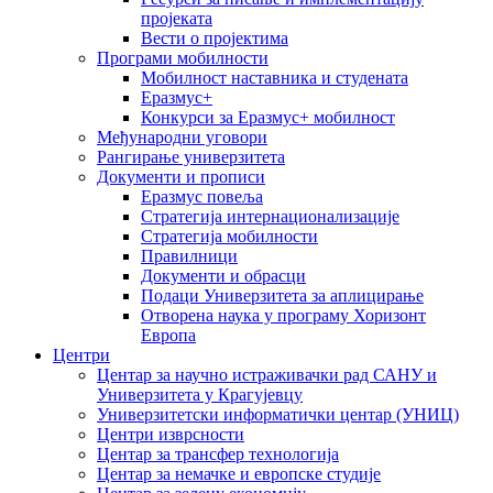
пројеката
Вести о пројектима
Програми мобилности
Мобилност наставника и студената
Еразмус+
Конкурси за Еразмус+ мобилност
Међународни уговори
Рангирање универзитета
Документи и прописи
Еразмус повеља
Стратегија интернационализације
Стратегија мобилности
Правилници
Документи и обрасци
Подаци Универзитета за аплицирање
Отворена наука у програму Хоризонт
Европа
Центри
Центар за научно истраживачки рад САНУ и
Универзитета у Крагујевцу
Универзитетски информатички центар (УНИЦ)
Центри изврсности
Центар за трансфер технологија
Центар за немачке и европске студије