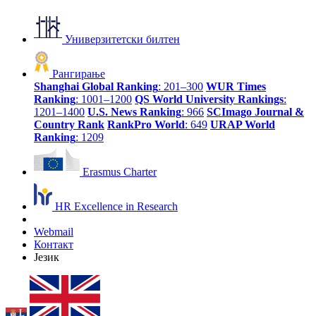
Универзитетски билтен
Рангирање
Shanghai Global Ranking
: 201–300
WUR Times
Ranking
: 1001–1200
QS World University Rankings
:
1201–1400
U.S. News Ranking
: 966
SCImago Journal &
Country Rank
RankPro World
: 649
URAP World
Ranking
: 1209
Erasmus Charter
HR Excellence in Research
Webmail
Контакт
Језик