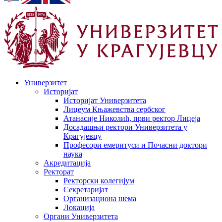
Универзитет
Историјат
Историјат Универзитета
Лицеум Књажевства сербског
Атанасије Николић, први ректор Лицеја
Досадашњи ректори Универзитета у
Крагујевцу
Професори емеритуси и Почасни доктори
наука
Акредитација
Ректорат
Ректорски колегијум
Секретаријат
Организациона шема
Локација
Органи Универзитета