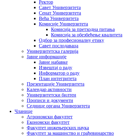
Ректор
Савет Универзитета
Сенат Универзитета
Већа Универзитета
Комисије Универзитета
Комисија за претходна питања
Комисија за обезбеђење квалитета
Одбор за професионалну етику
Савет послодаваца
Универзитетска галерија
Јавне информације
Јавне набавке
Извештај о раду
Информатор о раду
План интегритета
Презентације Универзитета
Календар активности
Универзитетски билтен
Прописи и документи
Седнице органа Универзитета
Чланице
Агрономски факултет
Економски факултет
Факултет инжењерских наука
Факултет за машинство и грађевинарство