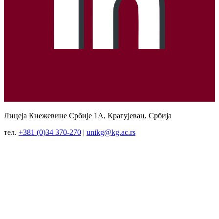
Лицеја Кнежевине Србије 1А, Крагујевац, Србија
тел.
+381 (0)34 370-270
|
unikg@kg.ac.rs