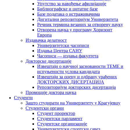
Упутство за навођење афилијације
Библиографске и цитатне базе
Базе података о истраживачима
Дигитални репозиторијум Универзитета
Рeчник термина везаних за отворену науку
Отворена наука у програму Хоризонт
Европа
Издавачка делатност
Универзитетски часописи
Издања Центра САНУ
Часописи — издања факултета
Докторске дисертације
Извештаји о научној заснованости ТЕМЕ и
испуњености услова кандидата
Извештаји за оцену и одбрану урађених
ДОКТОРСКИХ ДИСЕРТАЦИЈА
Репозиторијум докторских дисертација
Промоције доктора наука
Студенти
Зашто студирати на Универзитету у Крагујевцу
Студентски органи
Студент проректор
Студентски парламент
Студентске организације
Универзитетски спортски савез