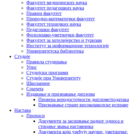
Факултет медицинских наука
Факултет педагошких наука
Правни факултет
Природно-математички факултет
Факултет техничких наука
Педагошки факултет
Филолошко-уметнички факултет
Факултет за хотелијерство и туризам
Институт за информационе технологије
Универзитетска библиотека
Студије
Правила студирања
Упис
Студијски програми
Студије при Универзитету
Школарине
Coursera
Издавање и признавање диплома
Провера веродостојности дипломе/података
Признавање стране високошколске исправе
Настава
Прописи
Документи за заснивање радног односа и
стицање звања наставника
Документи који уређују научне, уметничке,