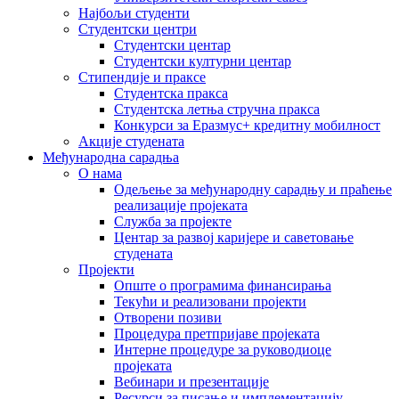
Најбољи студенти
Студентски центри
Студентски центар
Студентски културни центар
Стипендије и праксе
Студентска пракса
Студентска летња стручна пракса
Конкурси за Еразмус+ кредитну мобилност
Акције студената
Међународна сарадња
О нама
Одељење за међународну сарадњу и праћење
реализације пројеката
Служба за пројекте
Центар за развој каријере и саветовање
студената
Пројекти
Опште о програмима финансирања
Текући и реализовани пројекти
Отворени позиви
Процедура претпријаве пројеката
Интерне процедуре за руководиоце
пројеката
Вебинари и презентације
Ресурси за писање и имплементацију