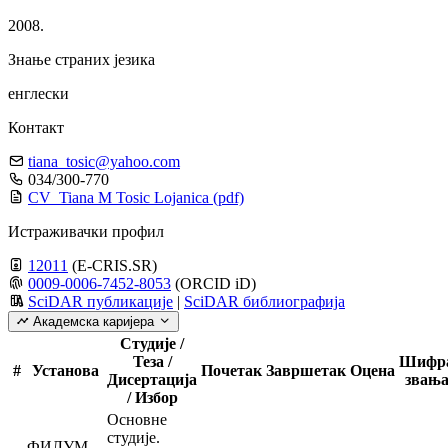
2008.
Знање страних језика
енглески
Контакт
tiana_tosic@yahoo.com
034/300-770
CV_Tiana M Tosic Lojanica
(pdf)
Истраживачки профил
12011
(E-CRIS.SR)
0009-0006-7452-8053
(ORCID iD)
SciDAR публикације
|
SciDAR библиографија
Академска каријера
Студије /
Теза /
Шифр
#
Установа
Почетак
Завршетак
Оцена
Дисертација
звањ
/ Избор
Основне
студије.
ФИЛУМ