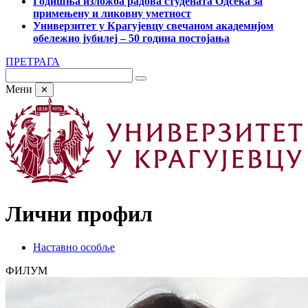
Годишња изложба радова студената Одсека за
примењену и ликовну уметност
Универзитет у Крагујевцу свечаном академијом
обележио јубилеј – 50 година постојања
ПРЕТРАГА
Мени
✕
Лични профил
Наставно особље
ФИЛУМ