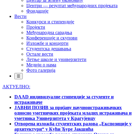
Центар за зелену економију
Центри — резултат међународних пројеката
Фондације
Вести
Конкурси и стипендије
Пројекти
Међународна сарадња
Конференције и скупови
Изложбе и концерти
Студентска дешавања
Остале вести
Летње школе и универзитети
Медији о нама
Фото галерија
☰
АКТУЕЛНО:
DAAD индивидуалне стипендије за студенте и
истраживаче
ЈАВНИ ПОЗИВ за пријаву научноистраживачких
односно уметничких пројеката младих истраживача и
уметника Универзитета у Крагујевцу
Отворена изложба студентских радова „Експозиције у
архитектури“ у Кући Ђуре Јакшића