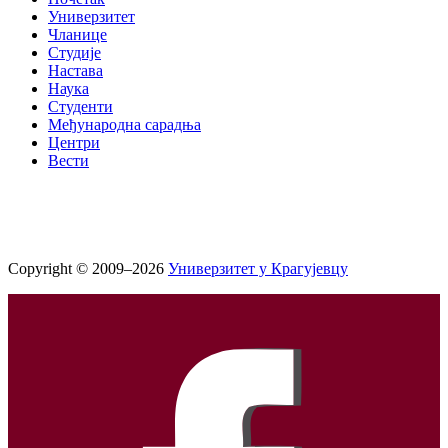
Универзитет
Чланице
Студије
Настава
Наука
Студенти
Међународна сарадња
Центри
Вести
Copyright © 2009–2026
Универзитет у Крагујевцу