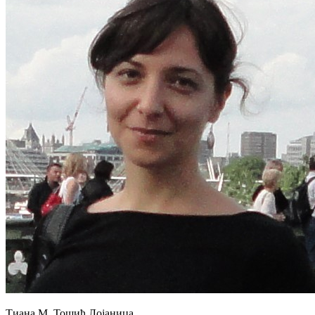
Тиана М. Тошић Лојаница