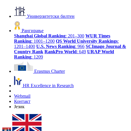
Универзитетски билтен
Рангирање
Shanghai Global Ranking
: 201–300
WUR Times
Ranking
: 1001–1200
QS World University Rankings
:
1201–1400
U.S. News Ranking
: 966
SCImago Journal &
Country Rank
RankPro World
: 649
URAP World
Ranking
: 1209
Erasmus Charter
HR Excellence in Research
Webmail
Контакт
Језик