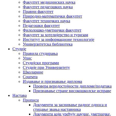
Факултет медицинских наука
Факултет педагошких наука
Правни факултет
Природно-математички факултет
Факултет техничких наука
Педагошки факултет
Филолошко-уметнички факултет
Факултет за хотелијерство и туризам
Институт за информационе технологије
Универзитетска библиотека
Студије
Правила студирања
Упис
Студијски програми
Студије при Универзитету
Школарине
Coursera
Издавање и признавање диплома
Провера веродостојности дипломе/података
Признавање стране високошколске исправе
Настава
Прописи
Документи за заснивање радног односа и
стицање звања наставника
Документи који уређују научне, уметничке,