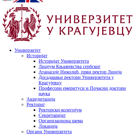
Универзитет
Историјат
Историјат Универзитета
Лицеум Књажевства сербског
Атанасије Николић, први ректор Лицеја
Досадашњи ректори Универзитета у
Крагујевцу
Професори емеритуси и Почасни доктори
наука
Акредитација
Ректорат
Ректорски колегијум
Секретаријат
Организациона шема
Локација
Органи Универзитета