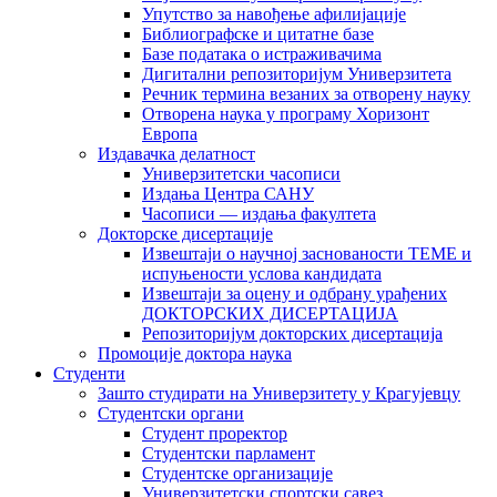
Упутство за навођење афилијације
Библиографске и цитатне базе
Базе података о истраживачима
Дигитални репозиторијум Универзитета
Рeчник термина везаних за отворену науку
Отворена наука у програму Хоризонт
Европа
Издавачка делатност
Универзитетски часописи
Издања Центра САНУ
Часописи — издања факултета
Докторске дисертације
Извештаји о научној заснованости ТЕМЕ и
испуњености услова кандидата
Извештаји за оцену и одбрану урађених
ДОКТОРСКИХ ДИСЕРТАЦИЈА
Репозиторијум докторских дисертација
Промоције доктора наука
Студенти
Зашто студирати на Универзитету у Крагујевцу
Студентски органи
Студент проректор
Студентски парламент
Студентске организације
Универзитетски спортски савез