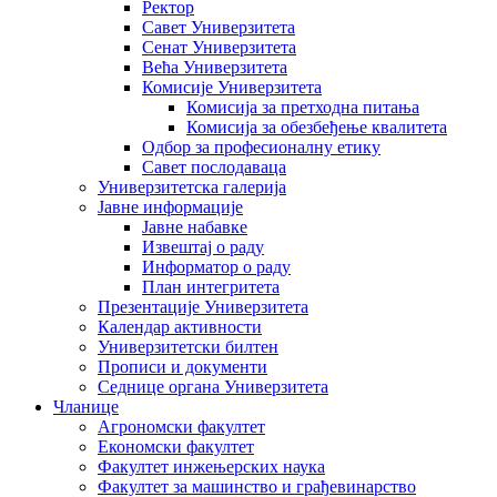
Ректор
Савет Универзитета
Сенат Универзитета
Већа Универзитета
Комисије Универзитета
Комисија за претходна питања
Комисија за обезбеђење квалитета
Одбор за професионалну етику
Савет послодаваца
Универзитетска галерија
Јавне информације
Јавне набавке
Извештај о раду
Информатор о раду
План интегритета
Презентације Универзитета
Календар активности
Универзитетски билтен
Прописи и документи
Седнице органа Универзитета
Чланице
Агрономски факултет
Економски факултет
Факултет инжењерских наука
Факултет за машинство и грађевинарство