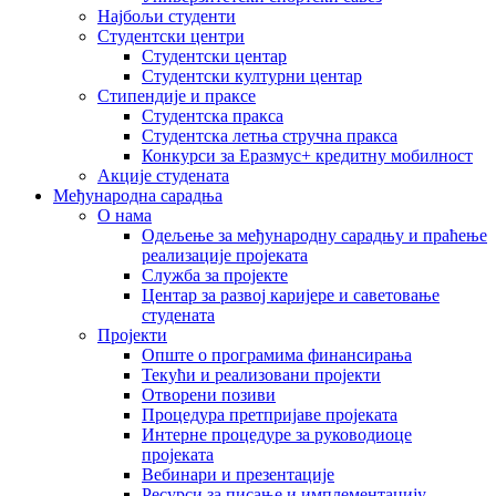
Најбољи студенти
Студентски центри
Студентски центар
Студентски културни центар
Стипендије и праксе
Студентска пракса
Студентска летња стручна пракса
Конкурси за Еразмус+ кредитну мобилност
Акције студената
Међународна сарадња
О нама
Одељење за међународну сарадњу и праћење
реализације пројеката
Служба за пројекте
Центар за развој каријере и саветовање
студената
Пројекти
Опште о програмима финансирања
Текући и реализовани пројекти
Отворени позиви
Процедура претпријаве пројеката
Интерне процедуре за руководиоце
пројеката
Вебинари и презентације
Ресурси за писање и имплементацију