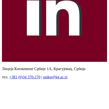
Лицеја Кнежевине Србије 1А, Крагујевац, Србија
тел.
+381 (0)34 370-270
|
unikg@kg.ac.rs