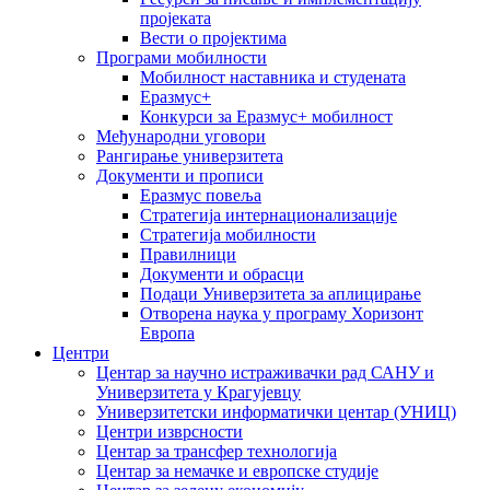
пројеката
Вести о пројектима
Програми мобилности
Мобилност наставника и студената
Еразмус+
Конкурси за Еразмус+ мобилност
Међународни уговори
Рангирање универзитета
Документи и прописи
Еразмус повеља
Стратегија интернационализације
Стратегија мобилности
Правилници
Документи и обрасци
Подаци Универзитета за аплицирање
Отворена наука у програму Хоризонт
Европа
Центри
Центар за научно истраживачки рад САНУ и
Универзитета у Крагујевцу
Универзитетски информатички центар (УНИЦ)
Центри изврсности
Центар за трансфер технологија
Центар за немачке и европске студије