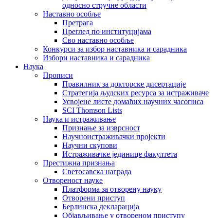
односно стручне области
Наставно особље
Претрага
Преглед по институцијама
Сво наставно особље
Конкурси за избор наставника и сарадника
Избори наставника и сарадника
Наука
Прописи
Правилник за докторске дисертације
Стратегија људских ресурса за истраживаче
Усвојене листе домаћих научних часописа
SCI Thomson Lists
Наука и истраживање
Признање за изврсност
Научноистраживачки пројекти
Научни скупови
Истраживачке јединице факултета
Престижна признања
Светосавска награда
Отвореност науке
Платформа за отворену науку
Отворени приступ
Берлинска декларација
Објављивање у отвореном приступу