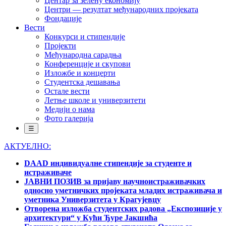
Центар за зелену економију
Центри — резултат међународних пројеката
Фондације
Вести
Конкурси и стипендије
Пројекти
Међународна сарадња
Конференције и скупови
Изложбе и концерти
Студентска дешавања
Остале вести
Летње школе и универзитети
Медији о нама
Фото галерија
☰
АКТУЕЛНО:
DAAD индивидуалне стипендије за студенте и
истраживаче
ЈАВНИ ПОЗИВ за пријаву научноистраживачких
односно уметничких пројеката младих истраживача и
уметника Универзитета у Крагујевцу
Отворена изложба студентских радова „Експозиције у
архитектури“ у Кући Ђуре Јакшића