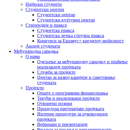
Најбољи студенти
Студентски центри
Студентски центар
Студентски културни центар
Стипендије и праксе
Студентска пракса
Студентска летња стручна пракса
Конкурси за Еразмус+ кредитну мобилност
Акције студената
Међународна сарадња
О нама
Одељење за међународну сарадњу и праћење
реализације пројеката
Служба за пројекте
Центар за развој каријере и саветовање
студената
Пројекти
Опште о програмима финансирања
Текући и реализовани пројекти
Отворени позиви
Процедура претпријаве пројеката
Интерне процедуре за руководиоце
пројеката
Вебинари и презентације
Ресурси за писање и имплементацију