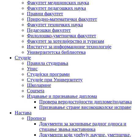
Факултет медицинских наука
Факултет педагошких наука
Правни факултет
Природно-математички факултет
Факултет техничких наука
Педагошки факултет
Филолошко-уметнички факултет
Факултет за хотелијерство и туризам
Институт за информационе технологије
Универзитетска библиотека
Студије
Правила студирања
Упис
Студијски програми
Студије при Универзитету
Школарине
Coursera
Издавање и признавање диплома
Провера веродостојности дипломе/података
Признавање стране високошколске исправе
Настава
Прописи
Документи за заснивање радног односа и
стицање звања наставника
Документи који уређују научне, уметничке,