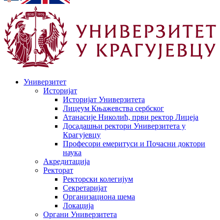
Универзитет
Историјат
Историјат Универзитета
Лицеум Књажевства сербског
Атанасије Николић, први ректор Лицеја
Досадашњи ректори Универзитета у
Крагујевцу
Професори емеритуси и Почасни доктори
наука
Акредитација
Ректорат
Ректорски колегијум
Секретаријат
Организациона шема
Локација
Органи Универзитета