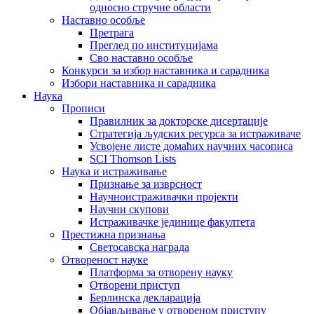
односно стручне области
Наставно особље
Претрага
Преглед по институцијама
Сво наставно особље
Конкурси за избор наставника и сарадника
Избори наставника и сарадника
Наука
Прописи
Правилник за докторске дисертације
Стратегија људских ресурса за истраживаче
Усвојене листе домаћих научних часописа
SCI Thomson Lists
Наука и истраживање
Признање за изврсност
Научноистраживачки пројекти
Научни скупови
Истраживачке јединице факултета
Престижна признања
Светосавска награда
Отвореност науке
Платформа за отворену науку
Отворени приступ
Берлинска декларација
Објављивање у отвореном приступу