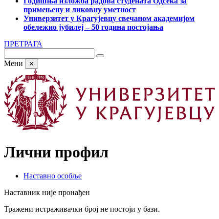
Годишња изложба радова студената Одсека за
примењену и ликовну уметност
Универзитет у Крагујевцу свечаном академијом
обележио јубилеј – 50 година постојања
ПРЕТРАГА
Мени
✕
Лични профил
Наставно особље
Наставник није пронађен
Тражени истраживачки број не постоји у бази.