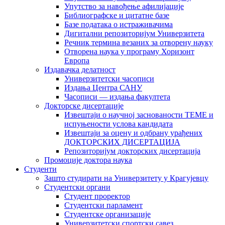
Упутство за навођење афилијације
Библиографске и цитатне базе
Базе података о истраживачима
Дигитални репозиторијум Универзитета
Рeчник термина везаних за отворену науку
Отворена наука у програму Хоризонт
Европа
Издавачка делатност
Универзитетски часописи
Издања Центра САНУ
Часописи — издања факултета
Докторске дисертације
Извештаји о научној заснованости ТЕМЕ и
испуњености услова кандидата
Извештаји за оцену и одбрану урађених
ДОКТОРСКИХ ДИСЕРТАЦИЈА
Репозиторијум докторских дисертација
Промоције доктора наука
Студенти
Зашто студирати на Универзитету у Крагујевцу
Студентски органи
Студент проректор
Студентски парламент
Студентске организације
Универзитетски спортски савез