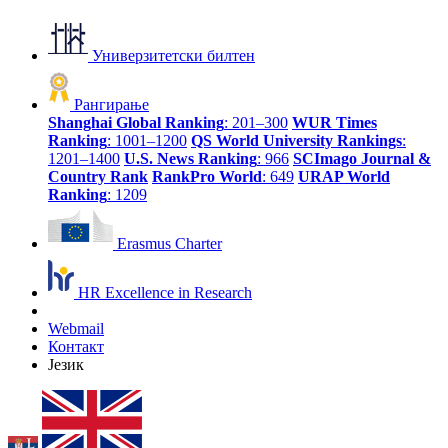
Универзитетски билтен
Рангирање
Shanghai Global Ranking
: 201–300
WUR Times
Ranking
: 1001–1200
QS World University Rankings
:
1201–1400
U.S. News Ranking
: 966
SCImago Journal &
Country Rank
RankPro World
: 649
URAP World
Ranking
: 1209
Erasmus Charter
HR Excellence in Research
Webmail
Контакт
Језик