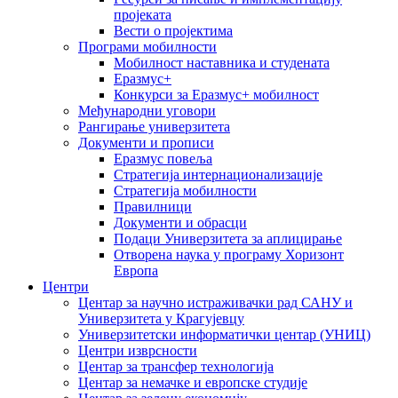
пројеката
Вести о пројектима
Програми мобилности
Мобилност наставника и студената
Еразмус+
Конкурси за Еразмус+ мобилност
Међународни уговори
Рангирање универзитета
Документи и прописи
Еразмус повеља
Стратегија интернационализације
Стратегија мобилности
Правилници
Документи и обрасци
Подаци Универзитета за аплицирање
Отворена наука у програму Хоризонт
Европа
Центри
Центар за научно истраживачки рад САНУ и
Универзитета у Крагујевцу
Универзитетски информатички центар (УНИЦ)
Центри изврсности
Центар за трансфер технологија
Центар за немачке и европске студије