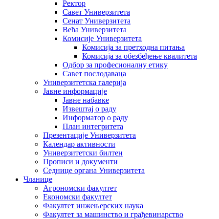
Ректор
Савет Универзитета
Сенат Универзитета
Већа Универзитета
Комисије Универзитета
Комисија за претходна питања
Комисија за обезбеђење квалитета
Одбор за професионалну етику
Савет послодаваца
Универзитетска галерија
Јавне информације
Јавне набавке
Извештај о раду
Информатор о раду
План интегритета
Презентације Универзитета
Календар активности
Универзитетски билтен
Прописи и документи
Седнице органа Универзитета
Чланице
Агрономски факултет
Економски факултет
Факултет инжењерских наука
Факултет за машинство и грађевинарство