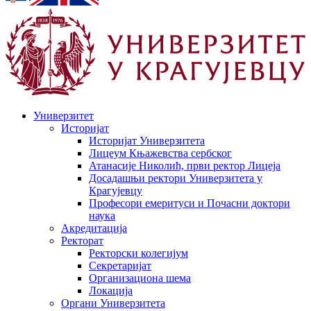
Универзитет
Историјат
Историјат Универзитета
Лицеум Књажевства сербског
Атанасије Николић, први ректор Лицеја
Досадашњи ректори Универзитета у
Крагујевцу
Професори емеритуси и Почасни доктори
наука
Акредитација
Ректорат
Ректорски колегијум
Секретаријат
Организациона шема
Локација
Органи Универзитета