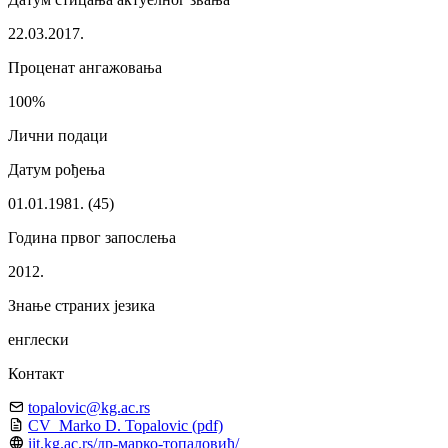
22.03.2017.
Проценат ангажовања
100%
Лични подаци
Датум рођења
01.01.1981. (45)
Година првог запослења
2012.
Знање страних језика
енглески
Контакт
topalovic@kg.ac.rs
CV_Marko D. Topalovic
(pdf)
iit.kg.ac.rs/др-марко-топаловић/