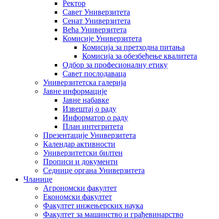
Ректор
Савет Универзитета
Сенат Универзитета
Већа Универзитета
Комисије Универзитета
Комисија за претходна питања
Комисија за обезбеђење квалитета
Одбор за професионалну етику
Савет послодаваца
Универзитетска галерија
Јавне информације
Јавне набавке
Извештај о раду
Информатор о раду
План интегритета
Презентације Универзитета
Календар активности
Универзитетски билтен
Прописи и документи
Седнице органа Универзитета
Чланице
Агрономски факултет
Економски факултет
Факултет инжењерских наука
Факултет за машинство и грађевинарство