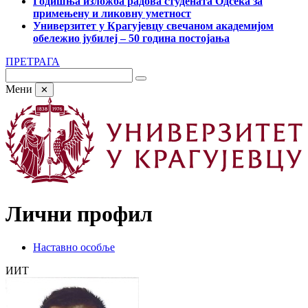
Годишња изложба радова студената Одсека за
примењену и ликовну уметност
Универзитет у Крагујевцу свечаном академијом
обележио јубилеј – 50 година постојања
ПРЕТРАГА
Мени
✕
Лични профил
Наставно особље
ИИТ