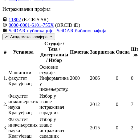
Истраживачки профил
11802
(E-CRIS.SR)
0000-0001-6101-755X
(ORCID iD)
SciDAR публикације
|
SciDAR библиографија
Академска каријера
Студије /
Теза /
Ши
#
Установа
Почетак
Завршетак
Оцена
Дисертација
з
/ Избор
Основне
Машински
студије.
1.
факултет
Информатика
2000
2006
0
0
Крагујевац
у
инжењерству.
Факултет
Избор у
инжињерских
звање
2.
2012
0
7
наука
истраживач
Крагуејвац
сарадник
Факултет
Избор у
инжењерских
звање
3.
2015
0
2
наука
истраживач
Крагујевац
сарадник