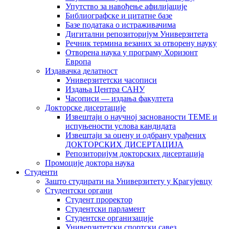
Упутство за навођење афилијације
Библиографске и цитатне базе
Базе података о истраживачима
Дигитални репозиторијум Универзитета
Рeчник термина везаних за отворену науку
Отворена наука у програму Хоризонт
Европа
Издавачка делатност
Универзитетски часописи
Издања Центра САНУ
Часописи — издања факултета
Докторске дисертације
Извештаји о научној заснованости ТЕМЕ и
испуњености услова кандидата
Извештаји за оцену и одбрану урађених
ДОКТОРСКИХ ДИСЕРТАЦИЈА
Репозиторијум докторских дисертација
Промоције доктора наука
Студенти
Зашто студирати на Универзитету у Крагујевцу
Студентски органи
Студент проректор
Студентски парламент
Студентске организације
Универзитетски спортски савез