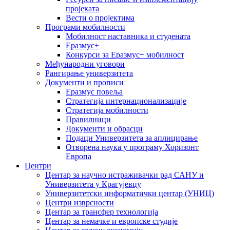
пројеката
Вести о пројектима
Програми мобилности
Мобилност наставника и студената
Еразмус+
Конкурси за Еразмус+ мобилност
Међународни уговори
Рангирање универзитета
Документи и прописи
Еразмус повеља
Стратегија интернационализације
Стратегија мобилности
Правилници
Документи и обрасци
Подаци Универзитета за аплицирање
Отворена наука у програму Хоризонт
Европа
Центри
Центар за научно истраживачки рад САНУ и
Универзитета у Крагујевцу
Универзитетски информатички центар (УНИЦ)
Центри изврсности
Центар за трансфер технологија
Центар за немачке и европске студије