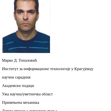
Марко Д. Топаловић
Институт за информационе технологије у Крагујевцу
научни сарадник
Академски подаци
Ужа научна/уметничка област
Примењена механика
Датум стицања актуелног звања