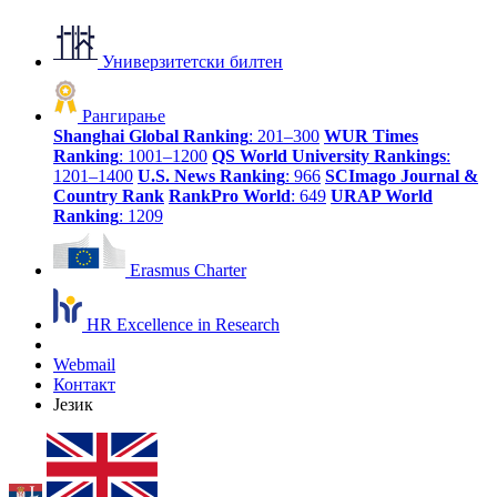
Универзитетски билтен
Рангирање
Shanghai Global Ranking
: 201–300
WUR Times
Ranking
: 1001–1200
QS World University Rankings
:
1201–1400
U.S. News Ranking
: 966
SCImago Journal &
Country Rank
RankPro World
: 649
URAP World
Ranking
: 1209
Erasmus Charter
HR Excellence in Research
Webmail
Контакт
Језик