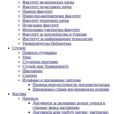
Факултет медицинских наука
Факултет педагошких наука
Правни факултет
Природно-математички факултет
Факултет техничких наука
Педагошки факултет
Филолошко-уметнички факултет
Факултет за хотелијерство и туризам
Институт за информационе технологије
Универзитетска библиотека
Студије
Правила студирања
Упис
Студијски програми
Студије при Универзитету
Школарине
Coursera
Издавање и признавање диплома
Провера веродостојности дипломе/података
Признавање стране високошколске исправе
Настава
Прописи
Документи за заснивање радног односа и
стицање звања наставника
Документи који уређују научне, уметничке,