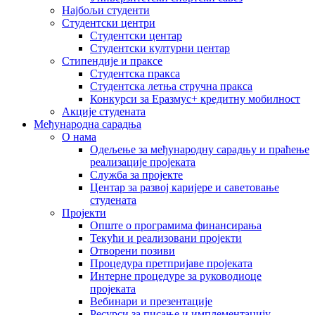
Најбољи студенти
Студентски центри
Студентски центар
Студентски културни центар
Стипендије и праксе
Студентска пракса
Студентска летња стручна пракса
Конкурси за Еразмус+ кредитну мобилност
Акције студената
Међународна сарадња
О нама
Одељење за међународну сарадњу и праћење
реализације пројеката
Служба за пројекте
Центар за развој каријере и саветовање
студената
Пројекти
Опште о програмима финансирања
Текући и реализовани пројекти
Отворени позиви
Процедура претпријаве пројеката
Интерне процедуре за руководиоце
пројеката
Вебинари и презентације
Ресурси за писање и имплементацију