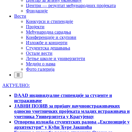
Центар за зелену економију
Центри — резултат међународних пројеката
Фондације
Вести
Конкурси и стипендије
Пројекти
Међународна сарадња
Конференције и скупови
Изложбе и концерти
Студентска дешавања
Остале вести
Летње школе и универзитети
Медији о нама
Фото галерија
☰
АКТУЕЛНО:
DAAD индивидуалне стипендије за студенте и
истраживаче
ЈАВНИ ПОЗИВ за пријаву научноистраживачких
односно уметничких пројеката младих истраживача и
уметника Универзитета у Крагујевцу
Отворена изложба студентских радова „Експозиције у
архитектури“ у Кући Ђуре Јакшића