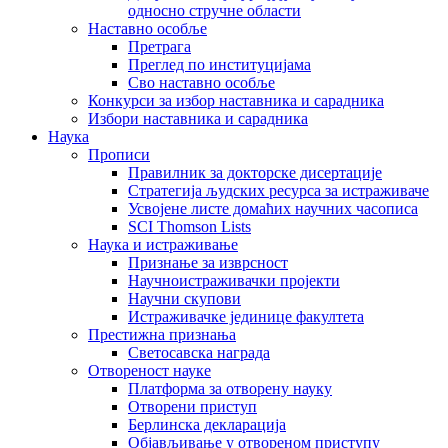
односно стручне области
Наставно особље
Претрага
Преглед по институцијама
Сво наставно особље
Конкурси за избор наставника и сарадника
Избори наставника и сарадника
Наука
Прописи
Правилник за докторске дисертације
Стратегија људских ресурса за истраживаче
Усвојене листе домаћих научних часописа
SCI Thomson Lists
Наука и истраживање
Признање за изврсност
Научноистраживачки пројекти
Научни скупови
Истраживачке јединице факултета
Престижна признања
Светосавска награда
Отвореност науке
Платформа за отворену науку
Отворени приступ
Берлинска декларација
Објављивање у отвореном приступу