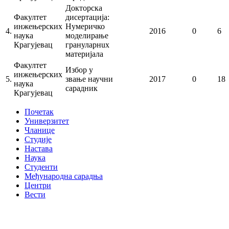
Докторска
Факултет
дисертација:
инжењерских
Нумеричко
4.
2016
0
6
наука
моделирање
Крагујевац
грануларнuх
материјала
Факултет
Избор у
инжењерских
5.
звање научни
2017
0
18
наука
сарадник
Крагујевац
Почетак
Универзитет
Чланице
Студије
Настава
Наука
Студенти
Међународна сарадња
Центри
Вести