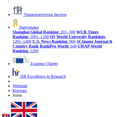
Универзитетски билтен
Рангирање
Shanghai Global Ranking
: 201–300
WUR Times
Ranking
: 1001–1200
QS World University Rankings
:
1201–1400
U.S. News Ranking
: 966
SCImago Journal &
Country Rank
RankPro World
: 649
URAP World
Ranking
: 1209
Erasmus Charter
HR Excellence in Research
Webmail
Контакт
Језик