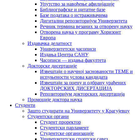
Упутство за навођење афилијације
Библиографске и цитатне базе
Базе података о истраживачима
Дигитални репозиторијум Универзитета
Рeчник термина везаних за отворену науку
Отворена наука у програму Хоризонт
Европа
Издавачка делатност
Универзитетски часописи
Издања Центра САНУ
Часописи — издања факултета
Докторске дисертације
Извештаји о научној заснованости ТЕМЕ и
испуњености услова кандидата
Извештаји за оцену и одбрану урађених
ДОКТОРСКИХ ДИСЕРТАЦИЈА
Репозиторијум докторских дисертација
Промоције доктора наука
Студенти
Зашто студирати на Универзитету у Крагујевцу
Студентски органи
Студент проректор
Студентски парламент
Студентске организације
Универзитетски спортски савез