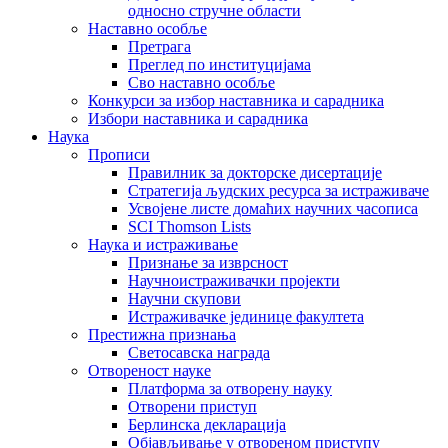
односно стручне области
Наставно особље
Претрага
Преглед по институцијама
Сво наставно особље
Конкурси за избор наставника и сарадника
Избори наставника и сарадника
Наука
Прописи
Правилник за докторске дисертације
Стратегија људских ресурса за истраживаче
Усвојене листе домаћих научних часописа
SCI Thomson Lists
Наука и истраживање
Признање за изврсност
Научноистраживачки пројекти
Научни скупови
Истраживачке јединице факултета
Престижна признања
Светосавска награда
Отвореност науке
Платформа за отворену науку
Отворени приступ
Берлинска декларација
Објављивање у отвореном приступу