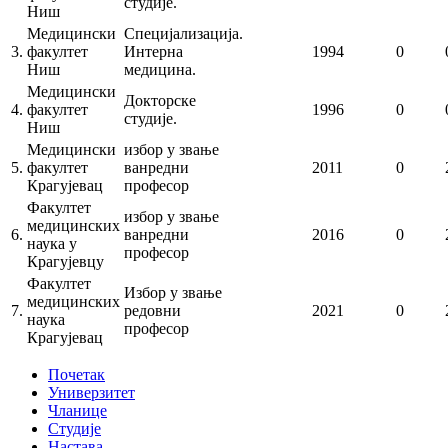
студије.
Ниш
Медицински
Специјализација.
3.
факултет
Интерна
1994
0
Ниш
медицина.
Медицински
Докторске
4.
факултет
1996
0
студије.
Ниш
Медицински
избор у звање
5.
факултет
ванредни
2011
0
Крагујевац
професор
Факултет
избор у звање
медицинских
6.
ванредни
2016
0
наука у
професор
Крагујевцу
Факултет
Избор у звање
медицинских
7.
редовни
2021
0
наука
професор
Крагујевац
Почетак
Универзитет
Чланице
Студије
Настава