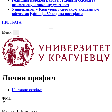
Годишња изложба радова студената Одсека за
примењену и ликовну уметност
Универзитет у Крагујевцу свечаном академијом
обележио јубилеј – 50 година постојања
ПРЕТРАГА
Мени
✕
Лични профил
Наставно особље
ФМН
Милоје В. Томашевић