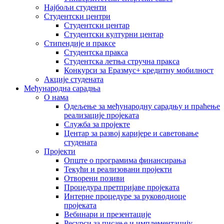
Најбољи студенти
Студентски центри
Студентски центар
Студентски културни центар
Стипендије и праксе
Студентска пракса
Студентска летња стручна пракса
Конкурси за Еразмус+ кредитну мобилност
Акције студената
Међународна сарадња
О нама
Одељење за међународну сарадњу и праћење
реализације пројеката
Служба за пројекте
Центар за развој каријере и саветовање
студената
Пројекти
Опште о програмима финансирања
Текући и реализовани пројекти
Отворени позиви
Процедура претпријаве пројеката
Интерне процедуре за руководиоце
пројеката
Вебинари и презентације
Ресурси за писање и имплементацију