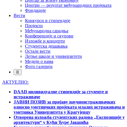
Центар за зелену економију
Центри — резултат међународних пројеката
Фондације
Вести
Конкурси и стипендије
Пројекти
Међународна сарадња
Конференције и скупови
Изложбе и концерти
Студентска дешавања
Остале вести
Летње школе и универзитети
Медији о нама
Фото галерија
☰
АКТУЕЛНО:
DAAD индивидуалне стипендије за студенте и
истраживаче
ЈАВНИ ПОЗИВ за пријаву научноистраживачких
односно уметничких пројеката младих истраживача и
уметника Универзитета у Крагујевцу
Отворена изложба студентских радова „Експозиције у
архитектури“ у Кући Ђуре Јакшића