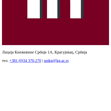
Лицеја Кнежевине Србије 1А, Крагујевац, Србија
тел.
+381 (0)34 370-270
|
unikg@kg.ac.rs