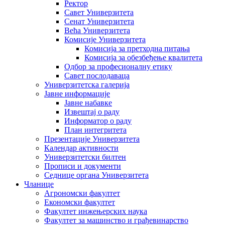
Ректор
Савет Универзитета
Сенат Универзитета
Већа Универзитета
Комисије Универзитета
Комисија за претходна питања
Комисија за обезбеђење квалитета
Одбор за професионалну етику
Савет послодаваца
Универзитетска галерија
Јавне информације
Јавне набавке
Извештај о раду
Информатор о раду
План интегритета
Презентације Универзитета
Календар активности
Универзитетски билтен
Прописи и документи
Седнице органа Универзитета
Чланице
Агрономски факултет
Економски факултет
Факултет инжењерских наука
Факултет за машинство и грађевинарство