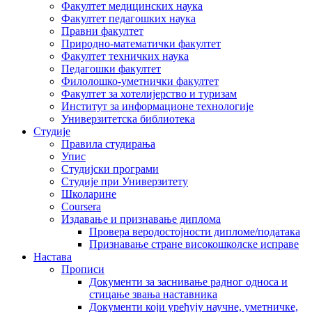
Факултет медицинских наука
Факултет педагошких наука
Правни факултет
Природно-математички факултет
Факултет техничких наука
Педагошки факултет
Филолошко-уметнички факултет
Факултет за хотелијерство и туризам
Институт за информационе технологије
Универзитетска библиотека
Студије
Правила студирања
Упис
Студијски програми
Студије при Универзитету
Школарине
Coursera
Издавање и признавање диплома
Провера веродостојности дипломе/података
Признавање стране високошколске исправе
Настава
Прописи
Документи за заснивање радног односа и
стицање звања наставника
Документи који уређују научне, уметничке,