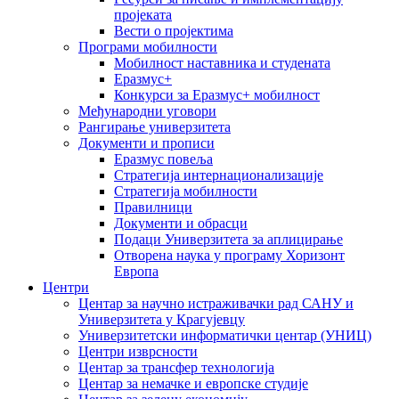
пројеката
Вести о пројектима
Програми мобилности
Мобилност наставника и студената
Еразмус+
Конкурси за Еразмус+ мобилност
Међународни уговори
Рангирање универзитета
Документи и прописи
Еразмус повеља
Стратегија интернационализације
Стратегија мобилности
Правилници
Документи и обрасци
Подаци Универзитета за аплицирање
Отворена наука у програму Хоризонт
Европа
Центри
Центар за научно истраживачки рад САНУ и
Универзитета у Крагујевцу
Универзитетски информатички центар (УНИЦ)
Центри изврсности
Центар за трансфер технологија
Центар за немачке и европске студије