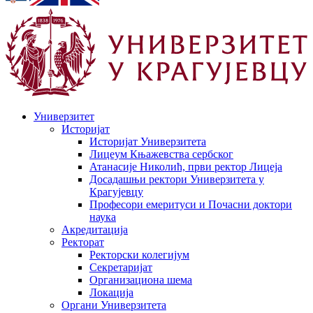
Универзитет
Историјат
Историјат Универзитета
Лицеум Књажевства сербског
Атанасије Николић, први ректор Лицеја
Досадашњи ректори Универзитета у
Крагујевцу
Професори емеритуси и Почасни доктори
наука
Акредитација
Ректорат
Ректорски колегијум
Секретаријат
Организациона шема
Локација
Органи Универзитета