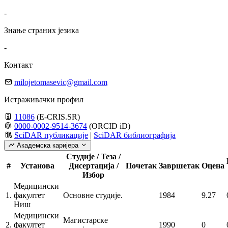
-
Знање страних језика
-
Контакт
milojetomasevic@gmail.com
Истраживачки профил
11086
(E-CRIS.SR)
0000-0002-9514-3674
(ORCID iD)
SciDAR публикације
|
SciDAR библиографија
Академска каријера
Студије / Теза /
#
Установа
Дисертација /
Почетак
Завршетак
Оцена
Избор
Медицински
1.
факултет
Основне студије.
1984
9.27
Ниш
Медицински
Магистарске
2.
факултет
1990
0