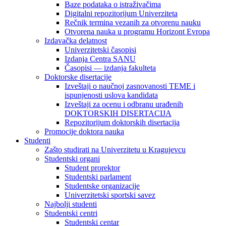
Baze podataka o istraživačima
Digitalni repozitorijum Univerziteta
Rečnik termina vezanih za otvorenu nauku
Otvorena nauka u programu Horizont Evropa
Izdavačka delatnost
Univerzitetski časopisi
Izdanja Centra SANU
Časopisi — izdanja fakulteta
Doktorske disertacije
Izveštaji o naučnoj zasnovanosti TEME i
ispunjenosti uslova kandidata
Izveštaji za ocenu i odbranu urađenih
DOKTORSKIH DISERTACIJA
Repozitorijum doktorskih disertacija
Promocije doktora nauka
Studenti
Zašto studirati na Univerzitetu u Kragujevcu
Studentski organi
Student prorektor
Studentski parlament
Studentske organizacije
Univerzitetski sportski savez
Najbolji studenti
Studentski centri
Studentski centar