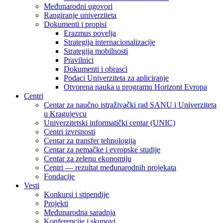
Međunarodni ugovori
Rangiranje univerziteta
Dokumenti i propisi
Erazmus povelja
Strategija internacionalizacije
Strategija mobilnosti
Pravilnici
Dokumenti i obrasci
Podaci Univerziteta za apliciranje
Otvorena nauka u programu Horizont Evropa
Centri
Centar za naučno istraživački rad SANU i Univerziteta
u Kragujevcu
Univerzitetski informatički centar (UNIC)
Centri izvrsnosti
Centar za transfer tehnologija
Centar za nemačke i evropske studije
Centar za zelenu ekonomiju
Centri — rezultat međunarodnih projekata
Fondacije
Vesti
Konkursi i stipendije
Projekti
Međunarodna saradnja
Konferencije i skupovi