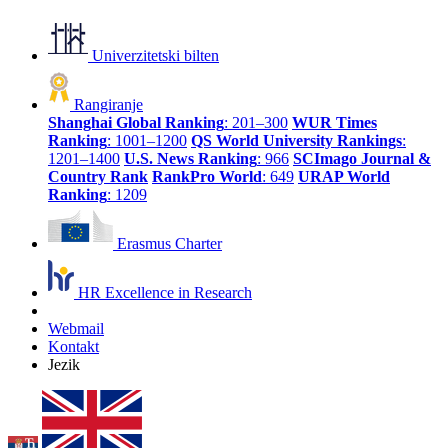
Univerzitetski bilten
Rangiranje
Shanghai Global Ranking
: 201–300
WUR Times
Ranking
: 1001–1200
QS World University Rankings
:
1201–1400
U.S. News Ranking
: 966
SCImago Journal &
Country Rank
RankPro World
: 649
URAP World
Ranking
: 1209
Erasmus Charter
HR Excellence in Research
Webmail
Kontakt
Jezik