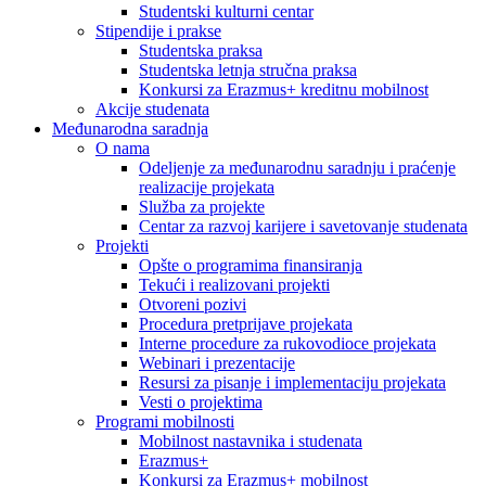
Studentski kulturni centar
Stipendije i prakse
Studentska praksa
Studentska letnja stručna praksa
Konkursi za Erazmus+ kreditnu mobilnost
Akcije studenata
Međunarodna saradnja
O nama
Odeljenje za međunarodnu saradnju i praćenje
realizacije projekata
Služba za projekte
Centar za razvoj karijere i savetovanje studenata
Projekti
Opšte o programima finansiranja
Tekući i realizovani projekti
Otvoreni pozivi
Procedura pretprijave projekata
Interne procedure za rukovodioce projekata
Webinari i prezentacije
Resursi za pisanje i implementaciju projekata
Vesti o projektima
Programi mobilnosti
Mobilnost nastavnika i studenata
Erazmus+
Konkursi za Erazmus+ mobilnost