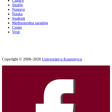
Članice
Studije
Nastava
Nauka
Studenti
Međunarodna saradnja
Centri
Vesti
Copyright © 2009–2026
Univerzitet u Kragujevcu