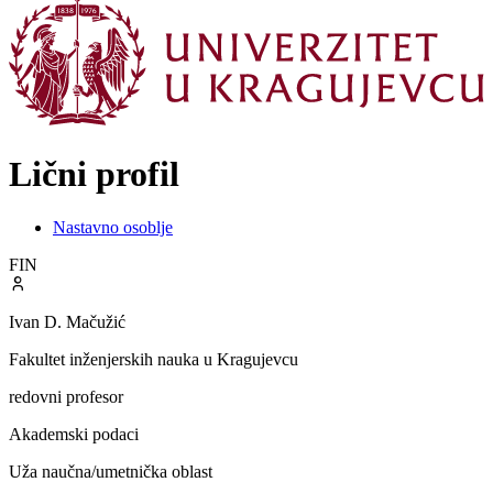
Lični profil
Nastavno osoblje
FIN
Ivan D. Mačužić
Fakultet inženjerskih nauka u Kragujevcu
redovni profesor
Akademski podaci
Uža naučna/umetnička oblast