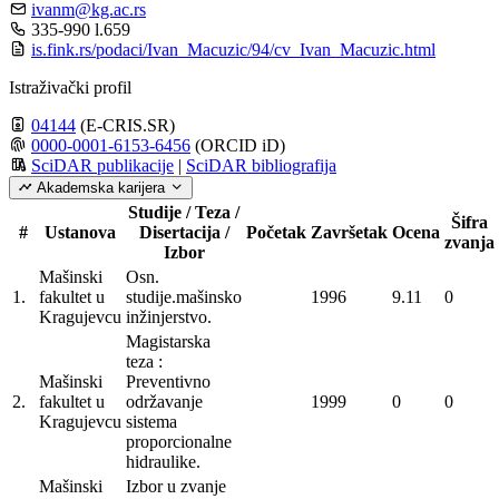
ivanm@kg.ac.rs
335-990 l.659
is.fink.rs/podaci/Ivan_Macuzic/94/cv_Ivan_Macuzic.html
Istraživački profil
04144
(E-CRIS.SR)
0000-0001-6153-6456
(ORCID iD)
SciDAR publikacije
|
SciDAR bibliografija
Akademska karijera
Studije / Teza /
Šifra
#
Ustanova
Disertacija /
Početak
Završetak
Ocena
zvanja
Izbor
Mašinski
Osn.
1.
fakultet u
studije.mašinsko
1996
9.11
0
Kragujevcu
inžinjerstvo.
Magistarska
teza :
Mašinski
Preventivno
2.
fakultet u
održavanje
1999
0
0
Kragujevcu
sistema
proporcionalne
hidraulike.
Mašinski
Izbor u zvanje