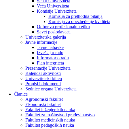
Senat Univerziteta
Veća Univerziteta
Komisije Univerziteta
Komisija za prethodna pitanja
Komisija za obezbeđenje kvaliteta
Odbor za profesionalnu etiku
Savet poslodavaca
Univerzitetska galerija
Javne informacije
Javne nabavke
Izveštaj o radu
Informator o radu
Plan integriteta
Prezentacije Univerziteta
Kalendar aktivnosti
Univerzitetski bilten
Propisi i dokumenti
Sednice organa Univerziteta
Članice
Agronomski fakultet
Ekonomski fakultet
Fakultet inženjerskih nauka
Fakultet za mašinstvo i građevinarstvo
Fakultet medicinskih nauka
Fakultet pedagoških nauka