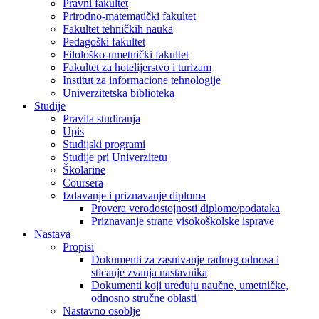
Pravni fakultet
Prirodno-matematički fakultet
Fakultet tehničkih nauka
Pedagoški fakultet
Filološko-umetnički fakultet
Fakultet za hotelijerstvo i turizam
Institut za informacione tehnologije
Univerzitetska biblioteka
Studije
Pravila studiranja
Upis
Studijski programi
Studije pri Univerzitetu
Školarine
Coursera
Izdavanje i priznavanje diploma
Provera verodostojnosti diplome/podataka
Priznavanje strane visokoškolske isprave
Nastava
Propisi
Dokumenti za zasnivanje radnog odnosa i
sticanje zvanja nastavnika
Dokumenti koji uređuju naučne, umetničke,
odnosno stručne oblasti
Nastavno osoblje