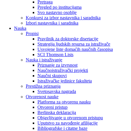
Pretraga
Pregled po institucijama
Svo nastavno osoblje
Konkursi za izbor nastavnika i saradnika
Izbori nastavnika i saradnika
Nauka
Propisi
Pravilnik za doktorske disertacije
Strategija ljudskih resursa za istraživače
Usvojene liste domaćih naučnih časopisa
SCI Thomson Lists
Nauka i istraživanje
Priznanje za izvrsnost
Naučnoistraživački projekti
Naučni skupovi
Istraživačke jedinice fakulteta
Prestižna priznanja
Svetosavska nagrada
Otvorenost nauke
Platforma za otvorenu nauku
Otvoreni pristup
Berlinska deklaracija
Objavljivanje u otvorenom pristupu
Uputstvo za navođenje afilijacije
Bibliografske i citatne baze