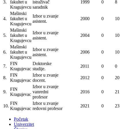
3.
fakultet u
istraživač
1999
0
8
Kragujevcu
saradnik
Mašinski
Izbor u zvanje
4.
fakultet u
2000
0
10
asistent.
Kragujevcu
Mašinski
Izbor u zvanje
5.
fakultet u
2004
0
10
asistent.
Kragujevcu
Mašinski
Izbor u zvanje
6.
fakultet u
2006
0
10
asistent.
Kragujevcu
FIN
Doktorske
7.
2011
0
0
Kragujevac
studije.
FIN
Izbor u zvanje
8.
2012
0
20
Kragujevac
docent.
Izbor u zvanje
FIN
9.
vanredni
2016
0
21
Kragujevac
profesor
FIN
Izbor u zvanje
10.
2021
0
23
Kragujevac
redovni profesor
Početak
Univerzitet