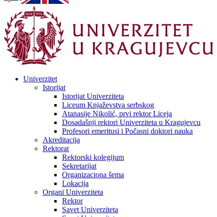
Univerzitet
Istorijat
Istorijat Univerziteta
Liceum Knjaževstva serbskog
Atanasije Nikolić, prvi rektor Liceja
Dosadašnji rektori Univerziteta u Kragujevcu
Profesori emeritusi i Počasni doktori nauka
Akreditacija
Rektorat
Rektorski kolegijum
Sekretarijat
Organizaciona šema
Lokacija
Organi Univerziteta
Rektor
Savet Univerziteta