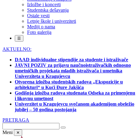
Izložbe i koncerti
Studentska dešavanja
Ostale vesti
Letnje škole i univerziteti
Mediji o nama
Foto galerija
☰
AKTUELNO:
DAAD individualne stipendije za studente i istraživače
JAVNI POZIV za prijavu naučnoistraživačkih odnosno
umetničkih projekata mladih istraživača i umetnika
Univerziteta u Kragujevcu
Otvorena izložba studentskih radova „Ekspozicije u
arhitekturi“ u Kući Đure Jakšića
Godišnja izložba radova studenata Odseka za primenjenu
i likovnu umetnost
Univerzitet u Kragujevcu svečanom akademijom obeležio
jubilej – 50 godina postojanja
PRETRAGA
Meni
✕