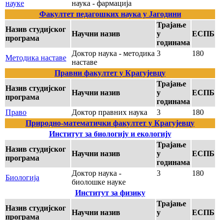
науке
наука - фармација
Факултет педагошких наука у Јагодини
Трајање
Назив студијског
Научни назив
у
ЕСПБ
програма
годинама
Доктор наука - методика
3
180
Методика наставе
наставе
Правни факултет у Крагујевцу
Трајање
Назив студијског
Научни назив
у
ЕСПБ
програма
годинама
Право
Доктор правних наука
3
180
Природно-математички факултет у Крагујевцу
Институт за биологију и екологију
Трајање
Назив студијског
Научни назив
у
ЕСПБ
програма
годинама
Доктор наука -
3
180
Биологија
биолошке науке
Институт за физику
Трајање
Назив студијског
Научни назив
у
ЕСПБ
програма