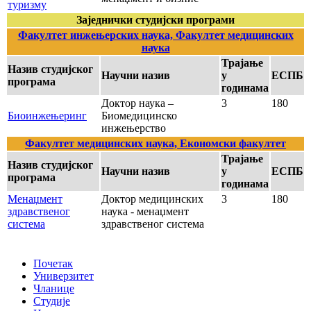
туризму
Заједнички студијски програми
Факултет инжењерских наука, Факултет медицинских
наука
Трајање
Назив студијског
Научни назив
у
ЕСПБ
програма
годинама
Доктор наука –
3
180
Биоинжењеринг
Биомедицинско
инжењерство
Факултет медицинских наука, Економски факултет
Трајање
Назив студијског
Научни назив
у
ЕСПБ
програма
годинама
Менаџмент
Доктор медицинских
3
180
здравственог
наука - менаџмент
система
здравственог система
Почетак
Универзитет
Чланице
Студије