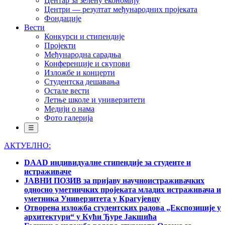
Центар за зелену економију
Центри — резултат међународних пројеката
Фондације
Вести
Конкурси и стипендије
Пројекти
Међународна сарадња
Конференције и скупови
Изложбе и концерти
Студентска дешавања
Остале вести
Летње школе и универзитети
Медији о нама
Фото галерија
☰
АКТУЕЛНО:
DAAD индивидуалне стипендије за студенте и
истраживаче
ЈАВНИ ПОЗИВ за пријаву научноистраживачких
односно уметничких пројеката младих истраживача и
уметника Универзитета у Крагујевцу
Отворена изложба студентских радова „Експозиције у
архитектури“ у Кући Ђуре Јакшића