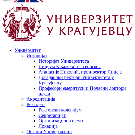
Универзитет
Историјат
Историјат Универзитета
Лицеум Књажевства сербског
Атанасије Николић, први ректор Лицеја
Досадашњи ректори Универзитета у
Крагујевцу
Професори емеритуси и Почасни доктори
наука
Акредитација
Ректорат
Ректорски колегијум
Секретаријат
Организациона шема
Локација
Органи Универзитета