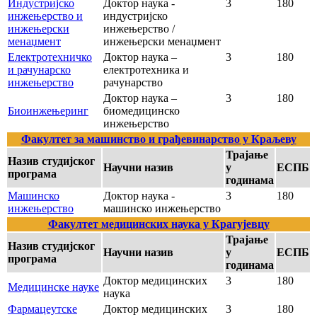
Индустријско
Доктор наука -
3
180
инжењерство и
индустријско
инжењерски
инжењерство /
менаџмент
инжењерски менаџмент
Електротехничко
Доктор наука –
3
180
и рачунарско
електротехника и
инжењерство
рачунарство
Доктор наука –
3
180
Биоинжењеринг
биомедицинско
инжењерство
Факултет за машинство и грађевинарство у Краљеву
Трајање
Назив студијског
Научни назив
у
ЕСПБ
програма
годинама
Машинско
Доктор наука -
3
180
инжењерство
машинско инжењерство
Факултет медицинских наука у Крагујевцу
Трајање
Назив студијског
Научни назив
у
ЕСПБ
програма
годинама
Доктор медицинских
3
180
Медицинске науке
наука
Фармацеутске
Доктор медицинских
3
180