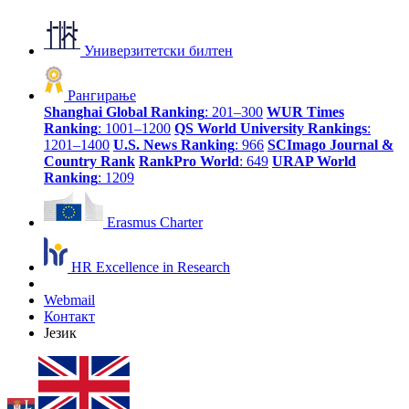
Универзитетски билтен
Рангирање
Shanghai Global Ranking
: 201–300
WUR Times
Ranking
: 1001–1200
QS World University Rankings
:
1201–1400
U.S. News Ranking
: 966
SCImago Journal &
Country Rank
RankPro World
: 649
URAP World
Ranking
: 1209
Erasmus Charter
HR Excellence in Research
Webmail
Контакт
Језик