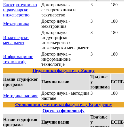
Електротехничко
Доктор наука -
3
180
и рачунарско
електротехника и
инжењерство
рачунарство
Доктор наука -
3
180
Мехатроника
мехатроника
Доктор наука –
3
180
Инжењерски
индустријско
менаџмент
инжењерство /
инжењерски менаџмент
Доктор наука –
3
180
Информационе
информационе
технологије
технологије
Педагошки факултет у Ужицу
Трајање
Назив студијског
Научни назив
у
ЕСПБ
програма
годинама
Доктор наука - методика
3
180
Методика наставе
наставе
Филолошко-уметнички факултет у Крагујевцу
Одсек за филологију
Трајање
Назив студијског
Научни назив
у
ЕСПБ
програма