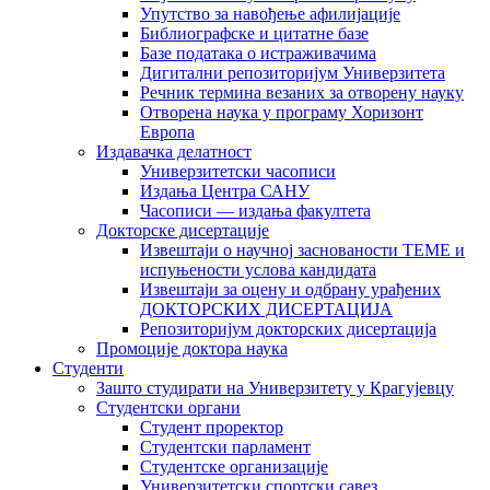
Упутство за навођење афилијације
Библиографске и цитатне базе
Базе података о истраживачима
Дигитални репозиторијум Универзитета
Рeчник термина везаних за отворену науку
Отворена наука у програму Хоризонт
Европа
Издавачка делатност
Универзитетски часописи
Издања Центра САНУ
Часописи — издања факултета
Докторске дисертације
Извештаји о научној заснованости ТЕМЕ и
испуњености услова кандидата
Извештаји за оцену и одбрану урађених
ДОКТОРСКИХ ДИСЕРТАЦИЈА
Репозиторијум докторских дисертација
Промоције доктора наука
Студенти
Зашто студирати на Универзитету у Крагујевцу
Студентски органи
Студент проректор
Студентски парламент
Студентске организације
Универзитетски спортски савез