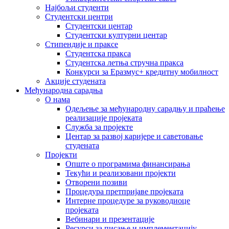
Најбољи студенти
Студентски центри
Студентски центар
Студентски културни центар
Стипендије и праксе
Студентска пракса
Студентска летња стручна пракса
Конкурси за Еразмус+ кредитну мобилност
Акције студената
Међународна сарадња
О нама
Одељење за међународну сарадњу и праћење
реализације пројеката
Служба за пројекте
Центар за развој каријере и саветовање
студената
Пројекти
Опште о програмима финансирања
Текући и реализовани пројекти
Отворени позиви
Процедура претпријаве пројеката
Интерне процедуре за руководиоце
пројеката
Вебинари и презентације
Ресурси за писање и имплементацију