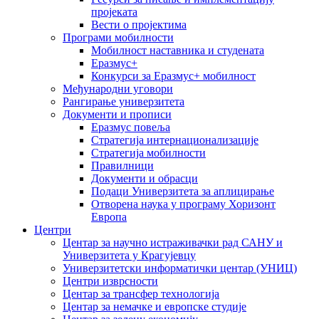
пројеката
Вести о пројектима
Програми мобилности
Мобилност наставника и студената
Еразмус+
Конкурси за Еразмус+ мобилност
Међународни уговори
Рангирање универзитета
Документи и прописи
Еразмус повеља
Стратегија интернационализације
Стратегија мобилности
Правилници
Документи и обрасци
Подаци Универзитета за аплицирање
Отворена наука у програму Хоризонт
Европа
Центри
Центар за научно истраживачки рад САНУ и
Универзитета у Крагујевцу
Универзитетски информатички центар (УНИЦ)
Центри изврсности
Центар за трансфер технологија
Центар за немачке и европске студије