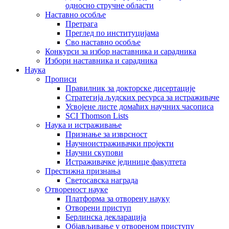
односно стручне области
Наставно особље
Претрага
Преглед по институцијама
Сво наставно особље
Конкурси за избор наставника и сарадника
Избори наставника и сарадника
Наука
Прописи
Правилник за докторске дисертације
Стратегија људских ресурса за истраживаче
Усвојене листе домаћих научних часописа
SCI Thomson Lists
Наука и истраживање
Признање за изврсност
Научноистраживачки пројекти
Научни скупови
Истраживачке јединице факултета
Престижна признања
Светосавска награда
Отвореност науке
Платформа за отворену науку
Отворени приступ
Берлинска декларација
Објављивање у отвореном приступу