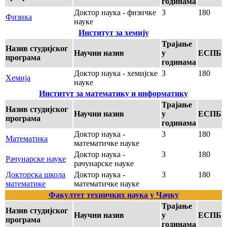
годинама
Доктор наука - физичке
3
180
Физика
науке
Институт за хемију
Трајање
Назив студијског
Научни назив
у
ЕСПБ
програма
годинама
Доктор наука - хемијске
3
180
Хемија
науке
Институт за математику и информатику
Трајање
Назив студијског
Научни назив
у
ЕСПБ
програма
годинама
Доктор наука -
3
180
Математика
математичке науке
Доктор наука -
3
180
Рачунарске науке
рачунарске науке
Докторска школа
Доктор наука -
3
180
математике
математичке науке
Факултет техничких наука у Чачку
Трајање
Назив студијског
Научни назив
у
ЕСПБ
програма
годинама