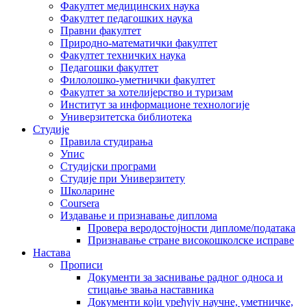
Факултет медицинских наука
Факултет педагошких наука
Правни факултет
Природно-математички факултет
Факултет техничких наука
Педагошки факултет
Филолошко-уметнички факултет
Факултет за хотелијерство и туризам
Институт за информационе технологије
Универзитетска библиотека
Студије
Правила студирања
Упис
Студијски програми
Студије при Универзитету
Школарине
Coursera
Издавање и признавање диплома
Провера веродостојности дипломе/података
Признавање стране високошколске исправе
Настава
Прописи
Документи за заснивање радног односа и
стицање звања наставника
Документи који уређују научне, уметничке,