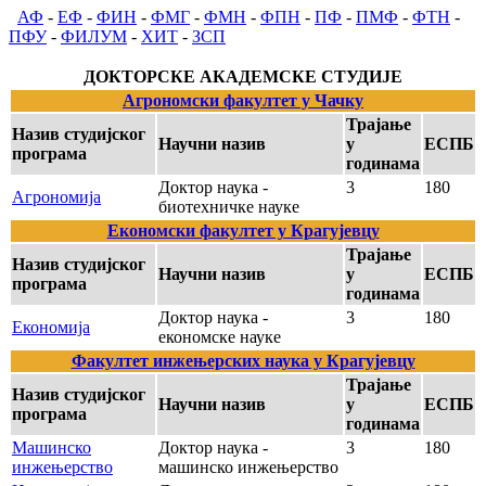
АФ
-
ЕФ
-
ФИН
-
ФМГ
-
ФМН
-
ФПН
-
ПФ
-
ПМФ
-
ФТН
-
ПФУ
-
ФИЛУМ
-
ХИТ
-
ЗСП
ДОКТОРСКЕ АКАДЕМСКЕ СТУДИЈЕ
Агрономски факултет у Чачку
Трајање
Назив студијског
Научни назив
у
ЕСПБ
програма
годинама
Доктор наука -
3
180
Агрономија
биотехничке науке
Економски факултет у Крагујевцу
Трајање
Назив студијског
Научни назив
у
ЕСПБ
програма
годинама
Доктор наука -
3
180
Економија
економске науке
Факултет инжењерских наука у Крагујевцу
Трајање
Назив студијског
Научни назив
у
ЕСПБ
програма
годинама
Машинско
Доктор наука -
3
180
инжењерство
машинско инжењерство