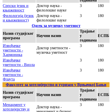
годинама
Српски језик и
Доктор наука -
3
180
књижевност
филолошке науке
Филологија (језик
Доктор наука -
3
180
и књижевност)
филолошке науке
Одсек за музичку уметност
Трајање
Назив студијског
Научни назив
у
ЕСПБ
програма
годинама
Извођачке
3
180
Доктор уметности -
уметности -
музичка уметност
Хармоника
Извођачке
3
180
уметности - Виола
Извођачке
3
180
уметности -
Флаута
Факултет за хотелијерство и туризам у Врњачкој Бањи
Трајање
Назив студијског
Научни назив
у
ЕСПБ
програма
годинама
Менаџмент у
3
180
Доктор наука -
хотелијерству и
менаџмент и бизнис