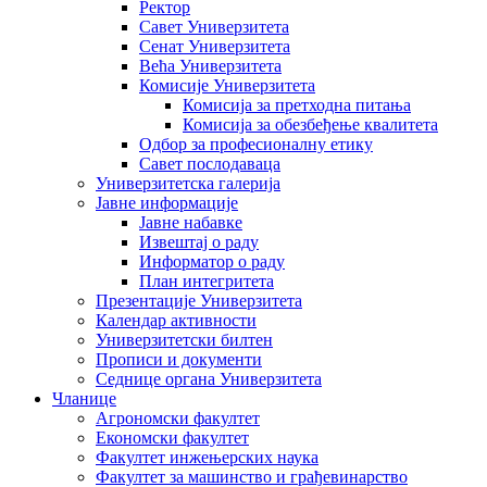
Ректор
Савет Универзитета
Сенат Универзитета
Већа Универзитета
Комисије Универзитета
Комисија за претходна питања
Комисија за обезбеђење квалитета
Одбор за професионалну етику
Савет послодаваца
Универзитетска галерија
Јавне информације
Јавне набавке
Извештај о раду
Информатор о раду
План интегритета
Презентације Универзитета
Календар активности
Универзитетски билтен
Прописи и документи
Седнице органа Универзитета
Чланице
Агрономски факултет
Економски факултет
Факултет инжењерских наука
Факултет за машинство и грађевинарство