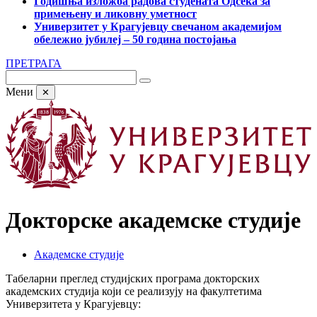
Годишња изложба радова студената Одсека за
примењену и ликовну уметност
Универзитет у Крагујевцу свечаном академијом
обележио јубилеј – 50 година постојања
ПРЕТРАГА
Мени
✕
Докторске академске студије
Академске студије
Табеларни преглед студијских програма докторских
академских студија који се реализују на факултетима
Универзитета у Крагујевцу: