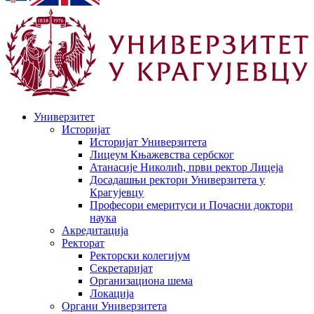
Универзитет
Историјат
Историјат Универзитета
Лицеум Књажевства сербског
Атанасије Николић, први ректор Лицеја
Досадашњи ректори Универзитета у
Крагујевцу
Професори емеритуси и Почасни доктори
наука
Акредитација
Ректорат
Ректорски колегијум
Секретаријат
Организациона шема
Локација
Органи Универзитета