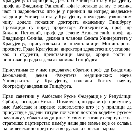
Крагујевцу отворио је в.д. ректора Универзитета у Крагујевцу
проф. др Владимир Ранковић који је истакао да му је велика
част и задовољство што је у прилици да испред академске
заједнице Универзитета у Крагујевцу председава узвишеном
чину доделе почасног доктората академику Гинцбургу.
Промоцији су поред проректора Универзитета, проф. др
Биљане Петровић, проф. др Јелене Атанасијевић, проф. др
Владимира Сенића, декана и чланова Сената Универзитета у
Крагујевцу, присуствовали и представници Министарства
просвете, Града Крагујевца, директори здравствених установа,
као и студенти, представници медија, бројни гости и
поштоваоци рада и дела академика Гинцбурга.
Присутнима се у име предлагача обратио проф. др Владимир
Јаковљевић, декан Факултета медицинских наука
Универзитета у Крагујевцу, изневши богату научну
биографију академика Гинцбурга.
Први саветник у Амбасади Руске Федерације у Републици
Србији, господин Никола Помилујко, поздравио је присутне у
име Амбасаде и изразио задовољство што је у прилици да
присуствује додели титуле почасног доктора водећем руском
научнику у области медицине. У свом излагању осврнуо се на
стратешко партнерство између наше две земље које се ослања
на вишевековно пријатељство руског и српског народа.