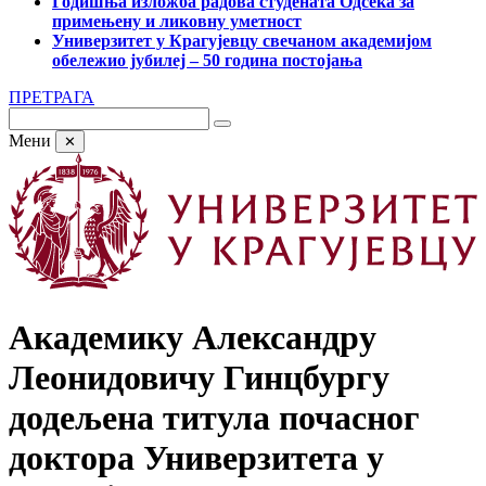
Годишња изложба радова студената Одсека за
примењену и ликовну уметност
Универзитет у Крагујевцу свечаном академијом
обележио јубилеј – 50 година постојања
ПРЕТРАГА
Мени
✕
Академику Александру
Леонидовичу Гинцбургу
додељена титула почасног
доктора Универзитета у