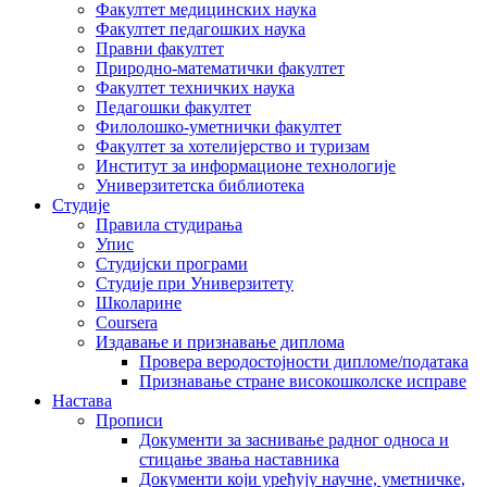
Факултет медицинских наука
Факултет педагошких наука
Правни факултет
Природно-математички факултет
Факултет техничких наука
Педагошки факултет
Филолошко-уметнички факултет
Факултет за хотелијерство и туризам
Институт за информационе технологије
Универзитетска библиотека
Студије
Правила студирања
Упис
Студијски програми
Студије при Универзитету
Школарине
Coursera
Издавање и признавање диплома
Провера веродостојности дипломе/података
Признавање стране високошколске исправе
Настава
Прописи
Документи за заснивање радног односа и
стицање звања наставника
Документи који уређују научне, уметничке,