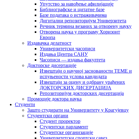
Упутство за навођење афилијације
Библиографске и цитатне базе
Базе података о истраживачима
Дигитални репозиторијум Универзитета
Рeчник термина везаних за отворену науку
Отворена наука у програму Хоризонт
Европа
Издавачка делатност
Универзитетски часописи
Издања Центра САНУ
Часописи — издања факултета
Докторске дисертације
Извештаји о научној заснованости ТЕМЕ и
испуњености услова кандидата
Извештаји за оцену и одбрану урађених
ДОКТОРСКИХ ДИСЕРТАЦИЈА
Репозиторијум докторских дисертација
Промоције доктора наука
Студенти
Зашто студирати на Универзитету у Крагујевцу
Студентски органи
Студент проректор
Студентски парламент
Студентске организације
Универзитетски спортски савез