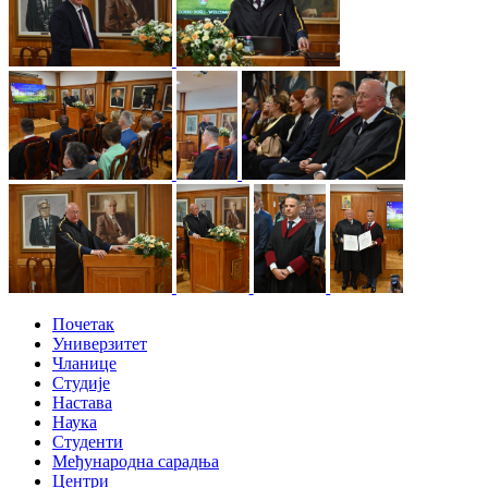
Почетак
Универзитет
Чланице
Студије
Настава
Наука
Студенти
Међународна сарадња
Центри