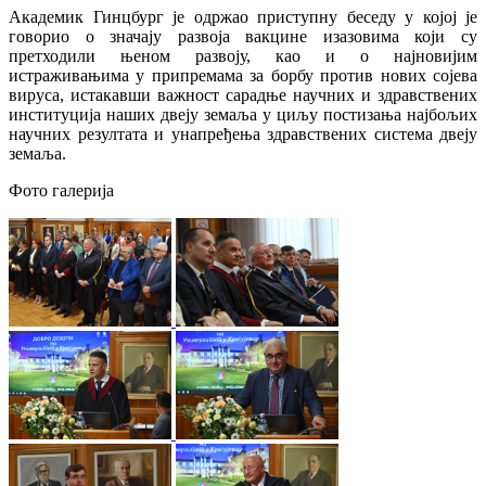
Академик Гинцбург је одржао приступну беседу у којој је
говорио о значају развоја вакцине изазовима који су
претходили њеном развоју, као и о најновијим
истраживањима у припремама за борбу против нових сојева
вируса, истакавши важност сарадње научних и здравствених
институција наших двеју земаља у циљу постизања најбољих
научних резултата и унапређења здравствених система двеју
земаља.
Фото галерија