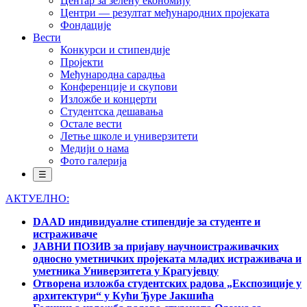
Центар за зелену економију
Центри — резултат међународних пројеката
Фондације
Вести
Конкурси и стипендије
Пројекти
Међународна сарадња
Конференције и скупови
Изложбе и концерти
Студентска дешавања
Остале вести
Летње школе и универзитети
Медији о нама
Фото галерија
☰
АКТУЕЛНО:
DAAD индивидуалне стипендије за студенте и
истраживаче
ЈАВНИ ПОЗИВ за пријаву научноистраживачких
односно уметничких пројеката младих истраживача и
уметника Универзитета у Крагујевцу
Отворена изложба студентских радова „Експозиције у
архитектури“ у Кући Ђуре Јакшића