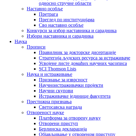
односно стручне области
Наставно особље
Претрага
Преглед по институцијама
Сво наставно особље
Конкурси за избор наставника и сарадника
Избори наставника и сарадника
Наука
Прописи
Правилник за докторске дисертације
Стратегија људских ресурса за истраживаче
Усвојене листе домаћих научних часописа
SCI Thomson Lists
Наука и истраживање
Признање за изврсност
Научноистраживачки пројекти
Научни скупови
Истраживачке јединице факултета
Престижна признања
Светосавска награда
Отвореност науке
Платформа за отворену науку
Отворени приступ
Берлинска декларација
Објављивање у отвореном приступу