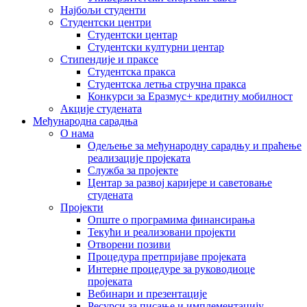
Најбољи студенти
Студентски центри
Студентски центар
Студентски културни центар
Стипендије и праксе
Студентска пракса
Студентска летња стручна пракса
Конкурси за Еразмус+ кредитну мобилност
Акције студената
Међународна сарадња
О нама
Одељење за међународну сарадњу и праћење
реализације пројеката
Служба за пројекте
Центар за развој каријере и саветовање
студената
Пројекти
Опште о програмима финансирања
Текући и реализовани пројекти
Отворени позиви
Процедура претпријаве пројеката
Интерне процедуре за руководиоце
пројеката
Вебинари и презентације
Ресурси за писање и имплементацију