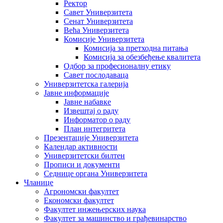
Ректор
Савет Универзитета
Сенат Универзитета
Већа Универзитета
Комисије Универзитета
Комисија за претходна питања
Комисија за обезбеђење квалитета
Одбор за професионалну етику
Савет послодаваца
Универзитетска галерија
Јавне информације
Јавне набавке
Извештај о раду
Информатор о раду
План интегритета
Презентације Универзитета
Календар активности
Универзитетски билтен
Прописи и документи
Седнице органа Универзитета
Чланице
Агрономски факултет
Економски факултет
Факултет инжењерских наука
Факултет за машинство и грађевинарство