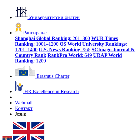
Универзитетски билтен
Рангирање
Shanghai Global Ranking
: 201–300
WUR Times
Ranking
: 1001–1200
QS World University Rankings
:
1201–1400
U.S. News Ranking
: 966
SCImago Journal &
Country Rank
RankPro World
: 649
URAP World
Ranking
: 1209
Erasmus Charter
HR Excellence in Research
Webmail
Контакт
Језик