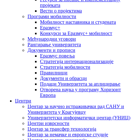
пројеката
Вести о пројектима
Програми мобилности
Мобилност наставника и студената
Еразмус+
Конкурси за Еразмус+ мобилност
Међународни уговори
Рангирање универзитета
Документи и прописи
Еразмус повеља
Стратегија интернационализације
Стратегија мобилности
Правилници
Документи и обрасци
Подаци Универзитета за аплицирање
Отворена наука у програму Хоризонт
Европа
Центри
Центар за научно истраживачки рад САНУ и
Универзитета у Крагујевцу
Универзитетски информатички центар (УНИЦ)
Центри изврсности
Центар за трансфер технологија
Центар за немачке и европске студије