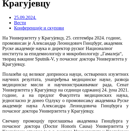
Крагујевцу
25.09.2024.
Вести
Конференције и скупови
На Универзитету у Крагујевцу, 25. септембра 2024. године,
промовисан је Александар Леонидович Гинцбург, академик
Руске академије наука и директор руског Националног
института за епидемиологију и микробиологију „Гамалеја“,
творaц вакцине Sputnik-V, у почасног доктора Универзитета у
Крагујевцу.
Полазећи од великог доприноса науци, остварених изузетних
научних резултата, унапређења медицинске науке, развоја
медицинске мисли и научноистраживачког рада, Сенат
Универзитета у Крагујевцу на седници одржаној 24. јуна 2021.
године, а на предлог Факултета медицинских наука,
једногласно је донео Одлуку о промовисању академика Руске
академије наука Александра Леонидовича Гинцбурга у
почасног доктора Универзитета у Крагујевцу.
Свечану промоцију проглашења академика Гинцбурга у
почасног доктора (Doctor Honoris Causa) Универзитета у