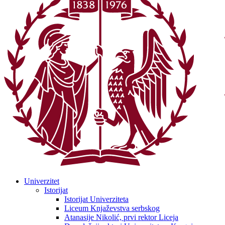
Univerzitet
Istorijat
Istorijat Univerziteta
Liceum Knjaževstva serbskog
Atanasije Nikolić, prvi rektor Liceja