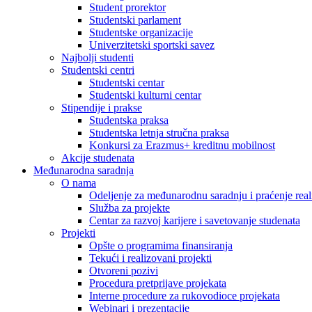
Student prorektor
Studentski parlament
Studentske organizacije
Univerzitetski sportski savez
Najbolji studenti
Studentski centri
Studentski centar
Studentski kulturni centar
Stipendije i prakse
Studentska praksa
Studentska letnja stručna praksa
Konkursi za Erazmus+ kreditnu mobilnost
Akcije studenata
Međunarodna saradnja
O nama
Odeljenje za međunarodnu saradnju i praćenje reali
Služba za projekte
Centar za razvoj karijere i savetovanje studenata
Projekti
Opšte o programima finansiranja
Tekući i realizovani projekti
Otvoreni pozivi
Procedura pretprijave projekata
Interne procedure za rukovodioce projekata
Webinari i prezentacije