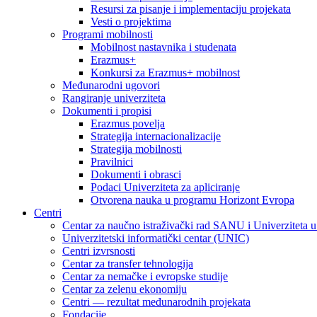
Resursi za pisanje i implementaciju projekata
Vesti o projektima
Programi mobilnosti
Mobilnost nastavnika i studenata
Erazmus+
Konkursi za Erazmus+ mobilnost
Međunarodni ugovori
Rangiranje univerziteta
Dokumenti i propisi
Erazmus povelja
Strategija internacionalizacije
Strategija mobilnosti
Pravilnici
Dokumenti i obrasci
Podaci Univerziteta za apliciranje
Otvorena nauka u programu Horizont Evropa
Centri
Centar za naučno istraživački rad SANU i Univerziteta 
Univerzitetski informatički centar (UNIC)
Centri izvrsnosti
Centar za transfer tehnologija
Centar za nemačke i evropske studije
Centar za zelenu ekonomiju
Centri — rezultat međunarodnih projekata
Fondacije