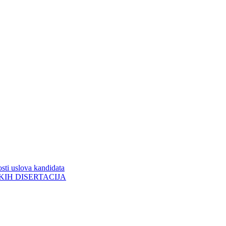
sti uslova kandidata
ORSKIH DISERTACIJA