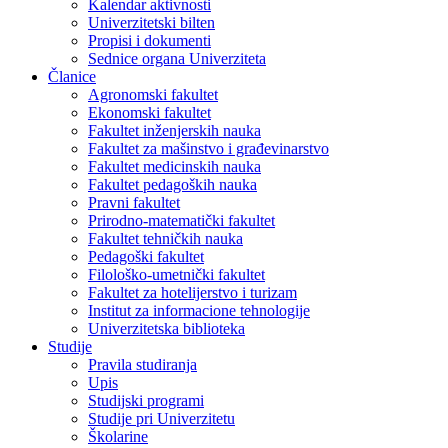
Kalendar aktivnosti
Univerzitetski bilten
Propisi i dokumenti
Sednice organa Univerziteta
Članice
Agronomski fakultet
Ekonomski fakultet
Fakultet inženjerskih nauka
Fakultet za mašinstvo i građevinarstvo
Fakultet medicinskih nauka
Fakultet pedagoških nauka
Pravni fakultet
Prirodno-matematički fakultet
Fakultet tehničkih nauka
Pedagoški fakultet
Filološko-umetnički fakultet
Fakultet za hotelijerstvo i turizam
Institut za informacione tehnologije
Univerzitetska biblioteka
Studije
Pravila studiranja
Upis
Studijski programi
Studije pri Univerzitetu
Školarine