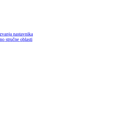
zvanja nastavnika
o stručne oblasti