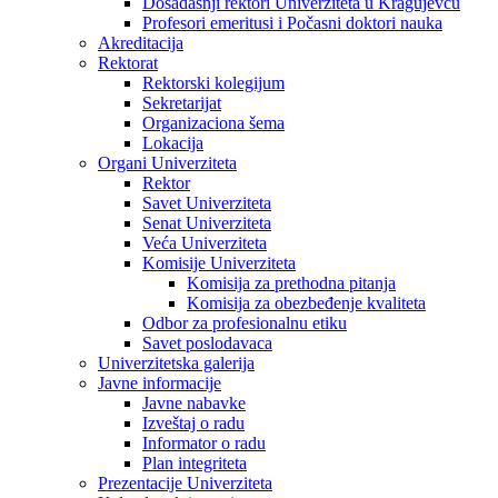
Dosadašnji rektori Univerziteta u Kragujevcu
Profesori emeritusi i Počasni doktori nauka
Akreditacija
Rektorat
Rektorski kolegijum
Sekretarijat
Organizaciona šema
Lokacija
Organi Univerziteta
Rektor
Savet Univerziteta
Senat Univerziteta
Veća Univerziteta
Komisije Univerziteta
Komisija za prethodna pitanja
Komisija za obezbeđenje kvaliteta
Odbor za profesionalnu etiku
Savet poslodavaca
Univerzitetska galerija
Javne informacije
Javne nabavke
Izveštaj o radu
Informator o radu
Plan integriteta
Prezentacije Univerziteta