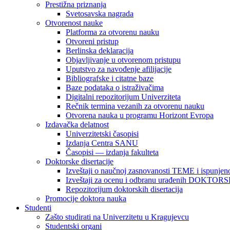
Prestižna priznanja
Svetosavska nagrada
Otvorenost nauke
Platforma za otvorenu nauku
Otvoreni pristup
Berlinska deklaracija
Objavljivanje u otvorenom pristupu
Uputstvo za navođenje afilijacije
Bibliografske i citatne baze
Baze podataka o istraživačima
Digitalni repozitorijum Univerziteta
Rečnik termina vezanih za otvorenu nauku
Otvorena nauka u programu Horizont Evropa
Izdavačka delatnost
Univerzitetski časopisi
Izdanja Centra SANU
Časopisi — izdanja fakulteta
Doktorske disertacije
Izveštaji o naučnoj zasnovanosti TEME i ispunjeno
Izveštaji za ocenu i odbranu urađenih DOKT
Repozitorijum doktorskih disertacija
Promocije doktora nauka
Studenti
Zašto studirati na Univerzitetu u Kragujevcu
Studentski organi