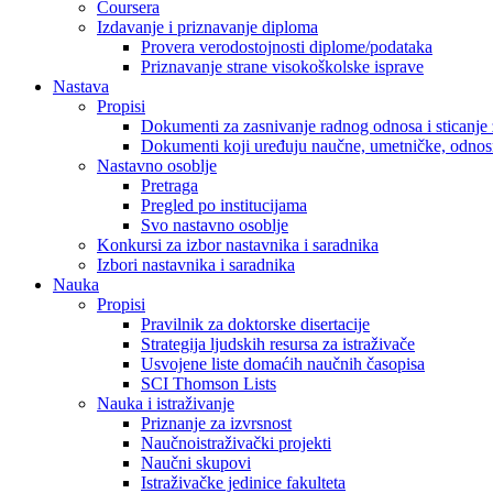
Coursera
Izdavanje i priznavanje diploma
Provera verodostojnosti diplome/podataka
Priznavanje strane visokoškolske isprave
Nastava
Propisi
Dokumenti za zasnivanje radnog odnosa i sticanje 
Dokumenti koji uređuju naučne, umetničke, odnosn
Nastavno osoblje
Pretraga
Pregled po institucijama
Svo nastavno osoblje
Konkursi za izbor nastavnika i saradnika
Izbori nastavnika i saradnika
Nauka
Propisi
Pravilnik za doktorske disertacije
Strategija ljudskih resursa za istraživače
Usvojene liste domaćih naučnih časopisa
SCI Thomson Lists
Nauka i istraživanje
Priznanje za izvrsnost
Naučnoistraživački projekti
Naučni skupovi
Istraživačke jedinice fakulteta