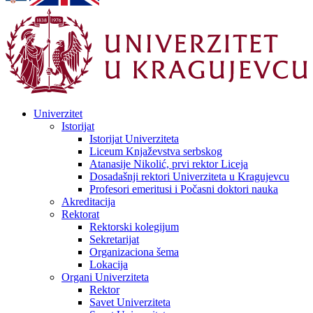
Univerzitet
Istorijat
Istorijat Univerziteta
Liceum Knjaževstva serbskog
Atanasije Nikolić, prvi rektor Liceja
Dosadašnji rektori Univerziteta u Kragujevcu
Profesori emeritusi i Počasni doktori nauka
Akreditacija
Rektorat
Rektorski kolegijum
Sekretarijat
Organizaciona šema
Lokacija
Organi Univerziteta
Rektor
Savet Univerziteta