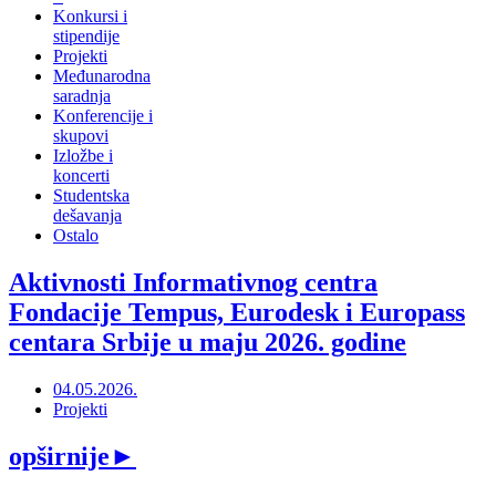
Konkursi i
stipendije
Projekti
Međunarodna
saradnja
Konferencije i
skupovi
Izložbe i
koncerti
Studentska
dešavanja
Ostalo
Aktivnosti Informativnog centra
Fondacije Tempus, Eurodesk i Europass
centara Srbije u maju 2026. godine
04.05.2026.
Projekti
opširnije
►