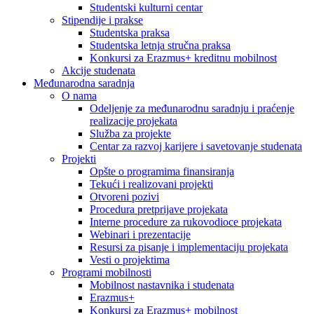
Studentski kulturni centar
Stipendije i prakse
Studentska praksa
Studentska letnja stručna praksa
Konkursi za Erazmus+ kreditnu mobilnost
Akcije studenata
Međunarodna saradnja
O nama
Odeljenje za međunarodnu saradnju i praćenje
realizacije projekata
Služba za projekte
Centar za razvoj karijere i savetovanje studenata
Projekti
Opšte o programima finansiranja
Tekući i realizovani projekti
Otvoreni pozivi
Procedura pretprijave projekata
Interne procedure za rukovodioce projekata
Webinari i prezentacije
Resursi za pisanje i implementaciju projekata
Vesti o projektima
Programi mobilnosti
Mobilnost nastavnika i studenata
Erazmus+
Konkursi za Erazmus+ mobilnost