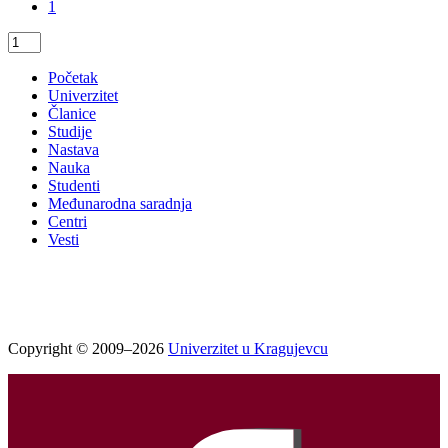
1
Početak
Univerzitet
Članice
Studije
Nastava
Nauka
Studenti
Međunarodna saradnja
Centri
Vesti
Copyright © 2009–2026
Univerzitet u Kragujevcu