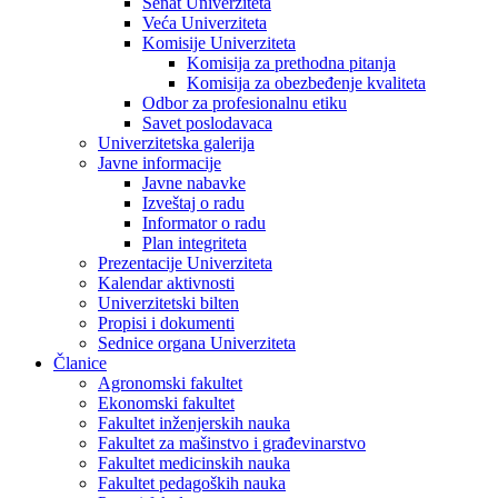
Senat Univerziteta
Veća Univerziteta
Komisije Univerziteta
Komisija za prethodna pitanja
Komisija za obezbeđenje kvaliteta
Odbor za profesionalnu etiku
Savet poslodavaca
Univerzitetska galerija
Javne informacije
Javne nabavke
Izveštaj o radu
Informator o radu
Plan integriteta
Prezentacije Univerziteta
Kalendar aktivnosti
Univerzitetski bilten
Propisi i dokumenti
Sednice organa Univerziteta
Članice
Agronomski fakultet
Ekonomski fakultet
Fakultet inženjerskih nauka
Fakultet za mašinstvo i građevinarstvo
Fakultet medicinskih nauka
Fakultet pedagoških nauka