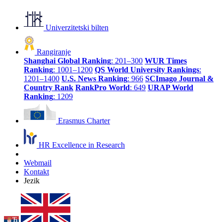
Univerzitetski bilten
Rangiranje
Shanghai Global Ranking
: 201–300
WUR Times
Ranking
: 1001–1200
QS World University Rankings
:
1201–1400
U.S. News Ranking
: 966
SCImago Journal &
Country Rank
RankPro World
: 649
URAP World
Ranking
: 1209
Erasmus Charter
HR Excellence in Research
Webmail
Kontakt
Jezik