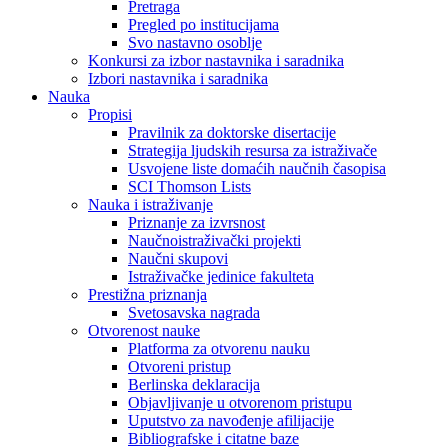
Pretraga
Pregled po institucijama
Svo nastavno osoblje
Konkursi za izbor nastavnika i saradnika
Izbori nastavnika i saradnika
Nauka
Propisi
Pravilnik za doktorske disertacije
Strategija ljudskih resursa za istraživače
Usvojene liste domaćih naučnih časopisa
SCI Thomson Lists
Nauka i istraživanje
Priznanje za izvrsnost
Naučnoistraživački projekti
Naučni skupovi
Istraživačke jedinice fakulteta
Prestižna priznanja
Svetosavska nagrada
Otvorenost nauke
Platforma za otvorenu nauku
Otvoreni pristup
Berlinska deklaracija
Objavljivanje u otvorenom pristupu
Uputstvo za navođenje afilijacije
Bibliografske i citatne baze