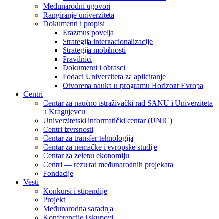
Međunarodni ugovori
Rangiranje univerziteta
Dokumenti i propisi
Erazmus povelja
Strategija internacionalizacije
Strategija mobilnosti
Pravilnici
Dokumenti i obrasci
Podaci Univerziteta za apliciranje
Otvorena nauka u programu Horizont Evropa
Centri
Centar za naučno istraživački rad SANU i Univerziteta
u Kragujevcu
Univerzitetski informatički centar (UNIC)
Centri izvrsnosti
Centar za transfer tehnologija
Centar za nemačke i evropske studije
Centar za zelenu ekonomiju
Centri — rezultat međunarodnih projekata
Fondacije
Vesti
Konkursi i stipendije
Projekti
Međunarodna saradnja
Konferencije i skupovi