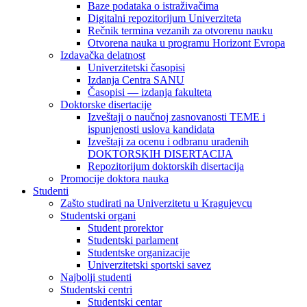
Baze podataka o istraživačima
Digitalni repozitorijum Univerziteta
Rečnik termina vezanih za otvorenu nauku
Otvorena nauka u programu Horizont Evropa
Izdavačka delatnost
Univerzitetski časopisi
Izdanja Centra SANU
Časopisi — izdanja fakulteta
Doktorske disertacije
Izveštaji o naučnoj zasnovanosti TEME i
ispunjenosti uslova kandidata
Izveštaji za ocenu i odbranu urađenih
DOKTORSKIH DISERTACIJA
Repozitorijum doktorskih disertacija
Promocije doktora nauka
Studenti
Zašto studirati na Univerzitetu u Kragujevcu
Studentski organi
Student prorektor
Studentski parlament
Studentske organizacije
Univerzitetski sportski savez
Najbolji studenti
Studentski centri
Studentski centar