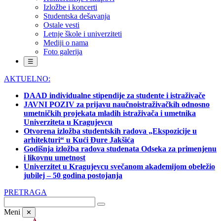
Izložbe i koncerti
Studentska dešavanja
Ostale vesti
Letnje škole i univerziteti
Mediji o nama
Foto galerija
☰
AKTUELNO:
DAAD individualne stipendije za studente i istraživače
JAVNI POZIV za prijavu naučnoistraživačkih odnosno
umetničkih projekata mladih istraživača i umetnika
Univerziteta u Kragujevcu
Otvorena izložba studentskih radova „Ekspozicije u
arhitekturi“ u Kući Đure Jakšića
Godišnja izložba radova studenata Odseka za primenjenu
i likovnu umetnost
Univerzitet u Kragujevcu svečanom akademijom obeležio
jubilej – 50 godina postojanja
PRETRAGA
Meni
✕