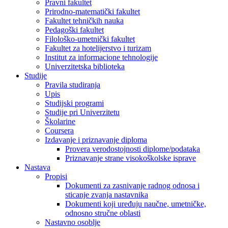
Pravni fakultet
Prirodno-matematički fakultet
Fakultet tehničkih nauka
Pedagoški fakultet
Filološko-umetnički fakultet
Fakultet za hotelijerstvo i turizam
Institut za informacione tehnologije
Univerzitetska biblioteka
Studije
Pravila studiranja
Upis
Studijski programi
Studije pri Univerzitetu
Školarine
Coursera
Izdavanje i priznavanje diploma
Provera verodostojnosti diplome/podataka
Priznavanje strane visokoškolske isprave
Nastava
Propisi
Dokumenti za zasnivanje radnog odnosa i
sticanje zvanja nastavnika
Dokumenti koji uređuju naučne, umetničke,
odnosno stručne oblasti
Nastavno osoblje