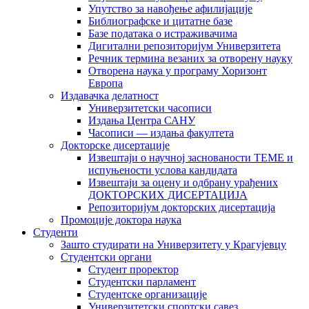
Упутство за навођење афилијације
Библиографске и цитатне базе
Базе података о истраживачима
Дигитални репозиторијум Универзитета
Рeчник термина везаних за отворену науку
Отворена наука у програму Хоризонт
Европа
Издавачка делатност
Универзитетски часописи
Издања Центра САНУ
Часописи — издања факултета
Докторске дисертације
Извештаји о научној заснованости ТЕМЕ и
испуњености услова кандидата
Извештаји за оцену и одбрану урађених
ДОКТОРСКИХ ДИСЕРТАЦИЈА
Репозиторијум докторских дисертација
Промоције доктора наука
Студенти
Зашто студирати на Универзитету у Крагујевцу
Студентски органи
Студент проректор
Студентски парламент
Студентске организације
Универзитетски спортски савез