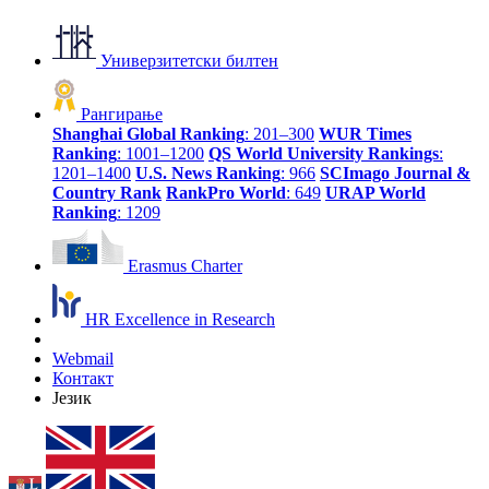
Универзитетски билтен
Рангирање
Shanghai Global Ranking
: 201–300
WUR Times
Ranking
: 1001–1200
QS World University Rankings
:
1201–1400
U.S. News Ranking
: 966
SCImago Journal &
Country Rank
RankPro World
: 649
URAP World
Ranking
: 1209
Erasmus Charter
HR Excellence in Research
Webmail
Контакт
Језик