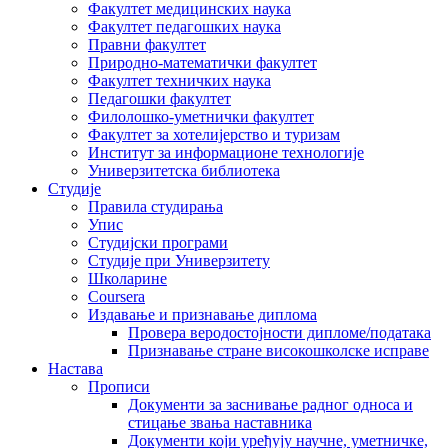
Факултет медицинских наука
Факултет педагошких наука
Правни факултет
Природно-математички факултет
Факултет техничких наука
Педагошки факултет
Филолошко-уметнички факултет
Факултет за хотелијерство и туризам
Институт за информационе технологије
Универзитетска библиотека
Студије
Правила студирања
Упис
Студијски програми
Студије при Универзитету
Школарине
Coursera
Издавање и признавање диплома
Провера веродостојности дипломе/података
Признавање стране високошколске исправе
Настава
Прописи
Документи за заснивање радног односа и
стицање звања наставника
Документи који уређују научне, уметничке,