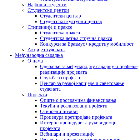
Најбољи студенти
Студентски центри
Студентски центар
Студентски културни центар
Стипендије и праксе
Студентска пракса
Студентска летња стручна пракса
Конкурси за Еразмус+ кредитну мобилност
Акције студената
Међународна сарадња
О нама
Одељење за међународну сарадњу и праћење
реализације пројеката
Служба за пројекте
Центар за развој каријере и саветовање
студената
Пројекти
Опште о програмима финансирања
Текући и реализовани пројекти
Отворени позиви
Процедура претпријаве пројеката
Интерне процедуре за руководиоце
пројеката
Вебинари и презентације
Ресурси за писање и имплементацију