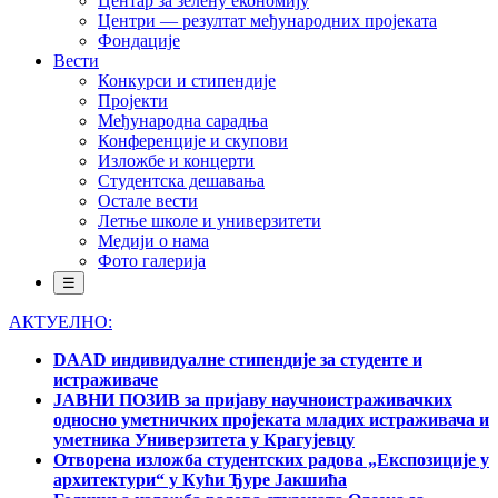
Центар за зелену економију
Центри — резултат међународних пројеката
Фондације
Вести
Конкурси и стипендије
Пројекти
Међународна сарадња
Конференције и скупови
Изложбе и концерти
Студентска дешавања
Остале вести
Летње школе и универзитети
Медији о нама
Фото галерија
☰
АКТУЕЛНО:
DAAD индивидуалне стипендије за студенте и
истраживаче
ЈАВНИ ПОЗИВ за пријаву научноистраживачких
односно уметничких пројеката младих истраживача и
уметника Универзитета у Крагујевцу
Отворена изложба студентских радова „Експозиције у
архитектури“ у Кући Ђуре Јакшића