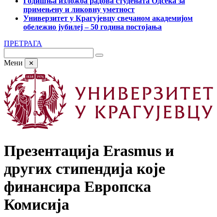
Годишња изложба радова студената Одсека за
примењену и ликовну уметност
Универзитет у Крагујевцу свечаном академијом
обележио јубилеј – 50 година постојања
ПРЕТРАГА
Мени
✕
Презентација Erasmus и
других стипендија које
финансира Европска
Комисија