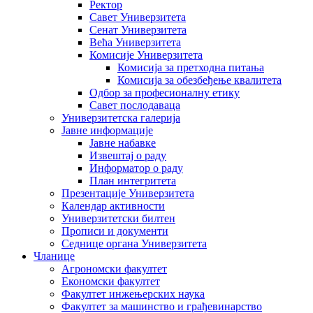
Ректор
Савет Универзитета
Сенат Универзитета
Већа Универзитета
Комисије Универзитета
Комисија за претходна питања
Комисија за обезбеђење квалитета
Одбор за професионалну етику
Савет послодаваца
Универзитетска галерија
Јавне информације
Јавне набавке
Извештај о раду
Информатор о раду
План интегритета
Презентације Универзитета
Календар активности
Универзитетски билтен
Прописи и документи
Седнице органа Универзитета
Чланице
Агрономски факултет
Економски факултет
Факултет инжењерских наука
Факултет за машинство и грађевинарство