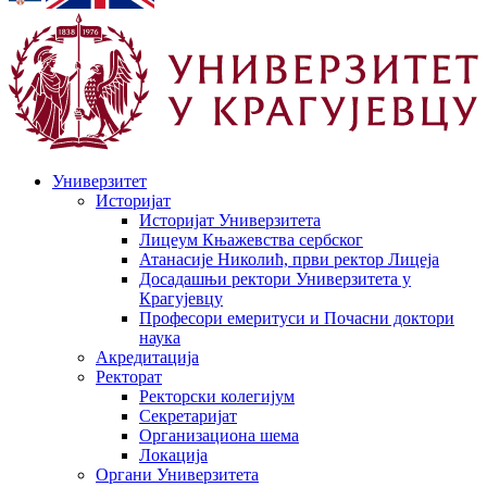
Универзитет
Историјат
Историјат Универзитета
Лицеум Књажевства сербског
Атанасије Николић, први ректор Лицеја
Досадашњи ректори Универзитета у
Крагујевцу
Професори емеритуси и Почасни доктори
наука
Акредитација
Ректорат
Ректорски колегијум
Секретаријат
Организациона шема
Локација
Органи Универзитета