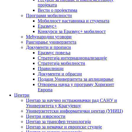
пројеката
Вести о пројектима
Програми мобилности
Мобилност наставника и студената
Еразмус+
Конкурси за Еразмус+ мобилност
Међународни уговори
Рангирање универзитета
Документи и прописи
Еразмус повеља
Стратегија интернационализације
Стратегија мобилности
Правилници
Документи и обрасци
Подаци Универзитета за аплицирање
Отворена наука у програму Хоризонт
Европа
Центри
Центар за научно истраживачки рад САНУ и
Универзитета у Крагујевцу
Универзитетски информатички центар (УНИЦ)
Центри изврсности
Центар за трансфер технологија
Центар за немачке и европске студије