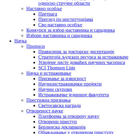
односно стручне области
Наставно особље
Претрага
Преглед по институцијама
Сво наставно особље
Конкурси за избор наставника и сарадника
Избори наставника и сарадника
Наука
Прописи
Правилник за докторске дисертације
Стратегија људских ресурса за истраживаче
Усвојене листе домаћих научних часописа
SCI Thomson Lists
Наука и истраживање
Признање за изврсност
Научноистраживачки пројекти
Научни скупови
Истраживачке јединице факултета
Престижна признања
Светосавска награда
Отвореност науке
Платформа за отворену науку
Отворени приступ
Берлинска декларација
Објављивање у отвореном приступу