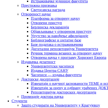
Истраживачке јединице факултета
Престижна признања
Светосавска награда
Отвореност науке
Платформа за отворену науку
Отворени приступ
Берлинска декларација
Објављивање у отвореном приступу
Упутство за навођење афилијације
Библиографске и цитатне базе
Базе података о истраживачима
Дигитални репозиторијум Универзитета
Рeчник термина везаних за отворену науку
Отворена наука у програму Хоризонт Европа
Издавачка делатност
Универзитетски часописи
Издања Центра САНУ
Часописи — издања факултета
Докторске дисертације
Извештаји о научној заснованости ТЕМЕ и ис
Извештаји за оцену и одбрану урађених
Репозиторијум докторских дисертација
Промоције доктора наука
Студенти
Зашто студирати на Универзитету у Крагујевцу