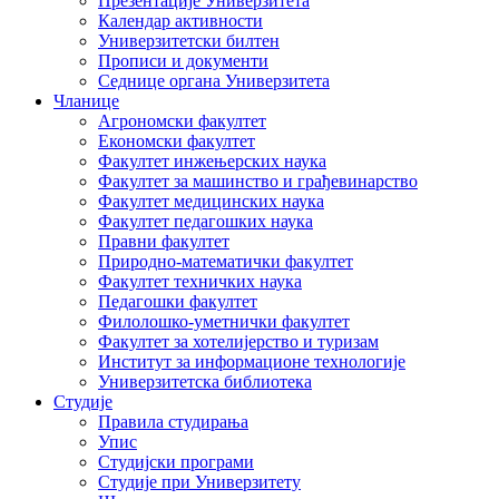
Презентације Универзитета
Календар активности
Универзитетски билтен
Прописи и документи
Седнице органа Универзитета
Чланице
Агрономски факултет
Економски факултет
Факултет инжењерских наука
Факултет за машинство и грађевинарство
Факултет медицинских наука
Факултет педагошких наука
Правни факултет
Природно-математички факултет
Факултет техничких наука
Педагошки факултет
Филолошко-уметнички факултет
Факултет за хотелијерство и туризам
Институт за информационе технологије
Универзитетска библиотека
Студије
Правила студирања
Упис
Студијски програми
Студије при Универзитету