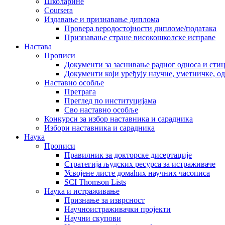
Школарине
Coursera
Издавање и признавање диплома
Провера веродостојности дипломе/података
Признавање стране високошколске исправе
Настава
Прописи
Документи за заснивање радног односа и сти
Документи који уређују научне, уметничке, о
Наставно особље
Претрага
Преглед по институцијама
Сво наставно особље
Конкурси за избор наставника и сарадника
Избори наставника и сарадника
Наука
Прописи
Правилник за докторске дисертације
Стратегија људских ресурса за истраживаче
Усвојене листе домаћих научних часописа
SCI Thomson Lists
Наука и истраживање
Признање за изврсност
Научноистраживачки пројекти
Научни скупови