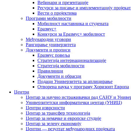
Вебинари и презентације
Ресурси за писање и имплементацију пројекат
Вести о пројектима
Програми мобилности
Мобилност наставника и студената
Еразмус+
Конкурси за Еразмус+ мобилност
Међународни уговори
Рангирање универзитета
Документи и прописи
Еразмус повеља
Стратегија интернационализације
Стратегија мобилности
Правилници
Документи и обрасци
Подаци Универзитета за аплицирање
Отворена наука у програму Хоризонт Европа
Центри
Центар за научно истраживачки рад САНУ и Универ
Универзитетски информатички центар (УНИЦ)
Центри изврсности
Центар за трансфер технологија
Центар за немачке и европске студије
Центар за зелену економију
Центри — резултат међународних пројеката