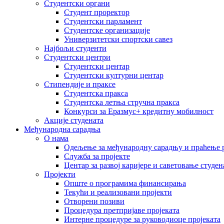
Студентски органи
Студент проректор
Студентски парламент
Студентске организације
Универзитетски спортски савез
Најбољи студенти
Студентски центри
Студентски центар
Студентски културни центар
Стипендије и праксе
Студентска пракса
Студентска летња стручна пракса
Конкурси за Еразмус+ кредитну мобилност
Акције студената
Међународна сарадња
О нама
Одељење за међународну сарадњу и праћење р
Служба за пројекте
Центар за развој каријере и саветовање студен
Пројекти
Опште о програмима финансирања
Текући и реализовани пројекти
Отворени позиви
Процедура претпријаве пројеката
Интерне процедуре за руководиоце пројеката