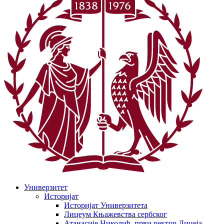
Универзитет
Историјат
Историјат Универзитета
Лицеум Књажевства сербског
Атанасије Николић, први ректор Лицеја