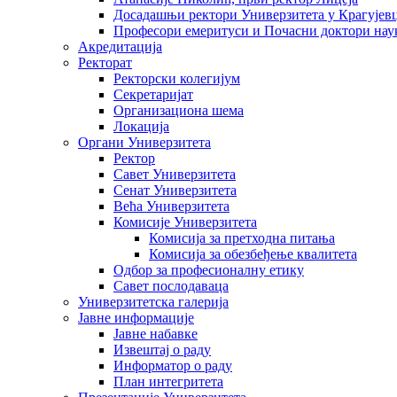
Досадашњи ректори Универзитета у Крагујев
Професори емеритуси и Почасни доктори нау
Акредитација
Ректорат
Ректорски колегијум
Секретаријат
Организациона шема
Локација
Органи Универзитета
Ректор
Савет Универзитета
Сенат Универзитета
Већа Универзитета
Комисије Универзитета
Комисија за претходна питања
Комисија за обезбеђење квалитета
Одбор за професионалну етику
Савет послодаваца
Универзитетска галерија
Јавне информације
Јавне набавке
Извештај о раду
Информатор о раду
План интегритета