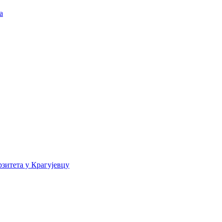
а
зитета у Крагујевцу