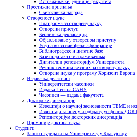
Истраживачке јединице факултета
Престижна признања
Светосавска награда
Отвореност науке
Платформа за отворену науку
Отворени приступ
Берлинска декларација
Објављивање у отвореном приступу
Упутство за навођење афилијације
Библиографске и цитатне базе
Базе података о истраживачима
Дигитални репозиторијум Универзитета
Рeчник термина везаних за отворену науку
Отворена наука у програму Хоризонт Европа
Издавачка делатност
Универзитетски часописи
Издања Центра САНУ
Часописи — издања факултета
Докторске дисертације
Извештаји о научној заснованости ТЕМЕ и ис
Извештаји за оцену и одбрану урађених
Репозиторијум докторских дисертација
Промоције доктора наука
Студенти
Зашто студирати на Универзитету у Крагујевцу