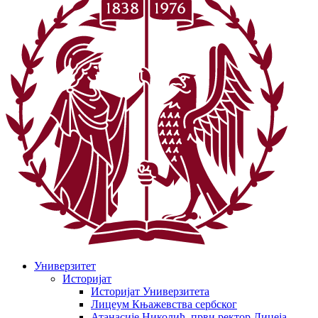
Универзитет
Историјат
Историјат Универзитета
Лицеум Књажевства сербског
Атанасије Николић, први ректор Лицеја