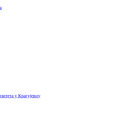
а
зитета у Крагујевцу