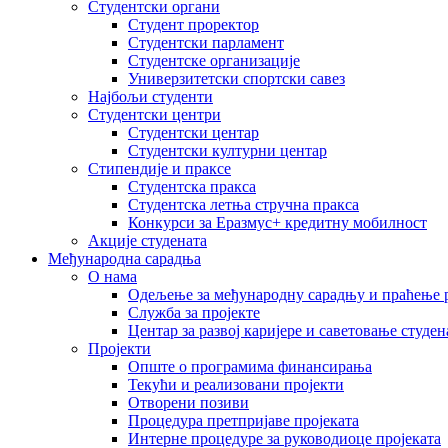
Студентски органи
Студент проректор
Студентски парламент
Студентске организације
Универзитетски спортски савез
Најбољи студенти
Студентски центри
Студентски центар
Студентски културни центар
Стипендије и праксе
Студентска пракса
Студентска летња стручна пракса
Конкурси за Еразмус+ кредитну мобилност
Акције студената
Међународна сарадња
О нама
Одељење за међународну сарадњу и праћење р
Служба за пројекте
Центар за развој каријере и саветовање студен
Пројекти
Опште о програмима финансирања
Текући и реализовани пројекти
Отворени позиви
Процедура претпријаве пројеката
Интерне процедуре за руководиоце пројеката