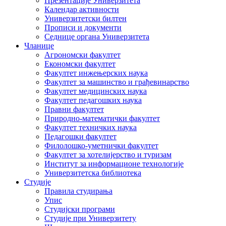
Презентације Универзитета
Календар активности
Универзитетски билтен
Прописи и документи
Седнице органа Универзитета
Чланице
Агрономски факултет
Економски факултет
Факултет инжењерских наука
Факултет за машинство и грађевинарство
Факултет медицинских наука
Факултет педагошких наука
Правни факултет
Природно-математички факултет
Факултет техничких наука
Педагошки факултет
Филолошко-уметнички факултет
Факултет за хотелијерство и туризам
Институт за информационе технологије
Универзитетска библиотека
Студије
Правила студирања
Упис
Студијски програми
Студије при Универзитету