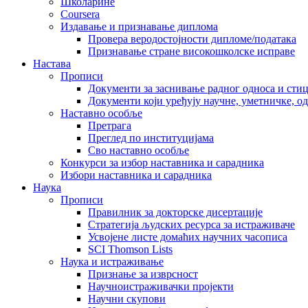
Школарине
Coursera
Издавање и признавање диплома
Провера веродостојности дипломе/података
Признавање стране високошколске исправе
Настава
Прописи
Документи за заснивање радног односа и сти
Документи који уређују научне, уметничке, о
Наставно особље
Претрага
Преглед по институцијама
Сво наставно особље
Конкурси за избор наставника и сарадника
Избори наставника и сарадника
Наука
Прописи
Правилник за докторске дисертације
Стратегија људских ресурса за истраживаче
Усвојене листе домаћих научних часописа
SCI Thomson Lists
Наука и истраживање
Признање за изврсност
Научноистраживачки пројекти
Научни скупови