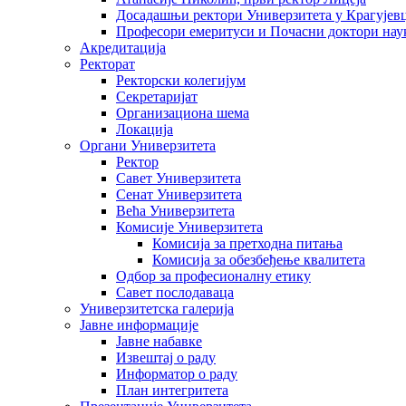
Досадашњи ректори Универзитета у Крагујев
Професори емеритуси и Почасни доктори нау
Акредитација
Ректорат
Ректорски колегијум
Секретаријат
Организациона шема
Локација
Органи Универзитета
Ректор
Савет Универзитета
Сенат Универзитета
Већа Универзитета
Комисије Универзитета
Комисија за претходна питања
Комисија за обезбеђење квалитета
Одбор за професионалну етику
Савет послодаваца
Универзитетска галерија
Јавне информације
Јавне набавке
Извештај о раду
Информатор о раду
План интегритета