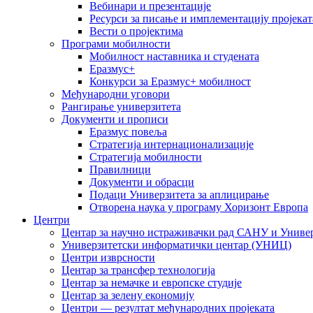
Вебинари и презентације
Ресурси за писање и имплементацију пројекат
Вести о пројектима
Програми мобилности
Мобилност наставника и студената
Еразмус+
Конкурси за Еразмус+ мобилност
Међународни уговори
Рангирање универзитета
Документи и прописи
Еразмус повеља
Стратегија интернационализације
Стратегија мобилности
Правилници
Документи и обрасци
Подаци Универзитета за аплицирање
Отворена наука у програму Хоризонт Европа
Центри
Центар за научно истраживачки рад САНУ и Универ
Универзитетски информатички центар (УНИЦ)
Центри изврсности
Центар за трансфер технологија
Центар за немачке и европске студије
Центар за зелену економију
Центри — резултат међународних пројеката