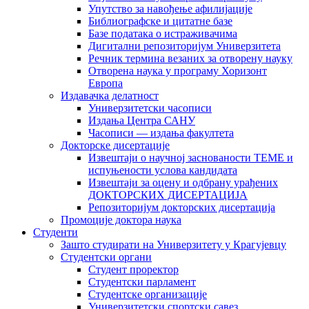
Упутство за навођење афилијације
Библиографске и цитатне базе
Базе података о истраживачима
Дигитални репозиторијум Универзитета
Рeчник термина везаних за отворену науку
Отворена наука у програму Хоризонт
Европа
Издавачка делатност
Универзитетски часописи
Издања Центра САНУ
Часописи — издања факултета
Докторске дисертације
Извештаји о научној заснованости ТЕМЕ и
испуњености услова кандидата
Извештаји за оцену и одбрану урађених
ДОКТОРСКИХ ДИСЕРТАЦИЈА
Репозиторијум докторских дисертација
Промоције доктора наука
Студенти
Зашто студирати на Универзитету у Крагујевцу
Студентски органи
Студент проректор
Студентски парламент
Студентске организације
Универзитетски спортски савез