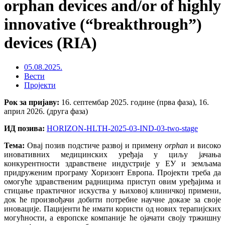
orphan devices and/or of highly
innovative (“breakthrough”)
devices (RIA)
05.08.2025.
Вести
Пројекти
Рок за пријаву:
16. септембар 2025. године (прва фаза), 16.
април 2026. (друга фаза)
ИД позива:
HORIZON-HLTH-2025-03-IND-03-two-stage
Тема:
Овај позив подстиче развој и примену
orphan
и високо
иновативних медицинских уређаја у циљу јачања
конкурентности здравствене индустрије у ЕУ и земљама
придруженим програму Хоризонт Европа. Пројекти треба да
омогуће здравственим радницима приступ овим уређајима и
стицање практичног искуства у њиховој клиничкој примени,
док ће произвођачи добити потребне научне доказе за своје
иновације. Пацијенти ће имати користи од нових терапијских
могућности, а европске компаније ће ојачати своју тржишну