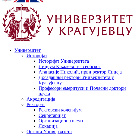
Универзитет
Историјат
Историјат Универзитета
Лицеум Књажевства сербског
Атанасије Николић, први ректор Лицеја
Досадашњи ректори Универзитета у
Крагујевцу
Професори емеритуси и Почасни доктори
наука
Акредитација
Ректорат
Ректорски колегијум
Секретаријат
Организациона шема
Локација
Органи Универзитета