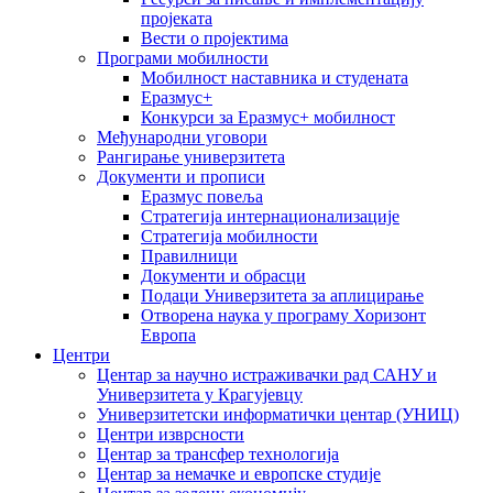
пројеката
Вести о пројектима
Програми мобилности
Мобилност наставника и студената
Еразмус+
Конкурси за Еразмус+ мобилност
Међународни уговори
Рангирање универзитета
Документи и прописи
Еразмус повеља
Стратегија интернационализације
Стратегија мобилности
Правилници
Документи и обрасци
Подаци Универзитета за аплицирање
Отворена наука у програму Хоризонт
Европа
Центри
Центар за научно истраживачки рад САНУ и
Универзитета у Крагујевцу
Универзитетски информатички центар (УНИЦ)
Центри изврсности
Центар за трансфер технологија
Центар за немачке и европске студије