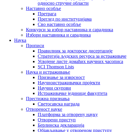
односно стручне области
Наставно особље
Претрага
Преглед по институцијама
Сво наставно особље
Конкурси за избор наставника и сарадника
Избори наставника и сарадника
Наука
Прописи
Правилник за докторске дисертације
Стратегија људских ресурса за истраживаче
Усвојене листе домаћих научних часописа
SCI Thomson Lists
Наука и истраживање
Признање за изврсност
Научноистраживачки пројекти
Научни скупови
Истраживачке јединице факултета
Престижна признања
Светосавска награда
Отвореност науке
Платформа за отворену науку
Отворени приступ
Берлинска декларација
Објављивање у отвореном приступу