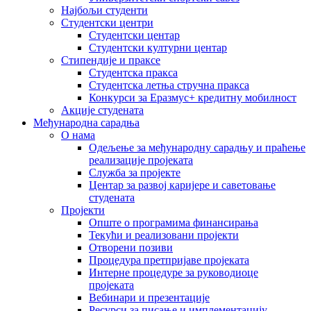
Најбољи студенти
Студентски центри
Студентски центар
Студентски културни центар
Стипендије и праксе
Студентска пракса
Студентска летња стручна пракса
Конкурси за Еразмус+ кредитну мобилност
Акције студената
Међународна сарадња
О нама
Одељење за међународну сарадњу и праћење
реализације пројеката
Служба за пројекте
Центар за развој каријере и саветовање
студената
Пројекти
Опште о програмима финансирања
Текући и реализовани пројекти
Отворени позиви
Процедура претпријаве пројеката
Интерне процедуре за руководиоце
пројеката
Вебинари и презентације
Ресурси за писање и имплементацију