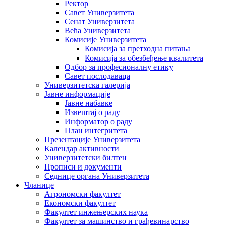
Ректор
Савет Универзитета
Сенат Универзитета
Већа Универзитета
Комисије Универзитета
Комисија за претходна питања
Комисија за обезбеђење квалитета
Одбор за професионалну етику
Савет послодаваца
Универзитетска галерија
Јавне информације
Јавне набавке
Извештај о раду
Информатор о раду
План интегритета
Презентације Универзитета
Календар активности
Универзитетски билтен
Прописи и документи
Седнице органа Универзитета
Чланице
Агрономски факултет
Економски факултет
Факултет инжењерских наука
Факултет за машинство и грађевинарство