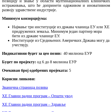
позицију и знање у области мултинационалних клиничких
истраживања, што ће допринети одрживом и иновативном
развоју здравствене индустрије.
Минимум конзорцијума:
Најмање три институције из држава чланица ЕУ или ХЕ
придружених земаља. Минимум један партнер мора
бити из државе чланице ЕУ.
Институције из Сједињених Америчких Држава могу да
учествују.
Индикативни буџет за цео позив:
40 милиона ЕУР
Буџет по пројекту:
од 6 до 8 милиона ЕУР
Очекиван број одобрених пројеката:
5
Корисни линкови:
Званична страница позива
ХЕ Главни радни програм – Општи увод
ХЕ Главни радни програм – Здравље