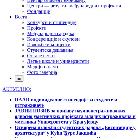
Центар за зелену економију
Центри — резултат међународних пројеката
Фондације
Вести
Конкурси и стипендије
Пројекти
Међународна сарадња
Конференције и скупови
Изложбе и концерти
Студентска дешавања
Остале вести
Летње школе и универзитети
Медији о нама
Фото галерија
☰
АКТУЕЛНО:
DAAD индивидуалне стипендије за студенте и
истраживаче
ЈАВНИ ПОЗИВ за пријаву научноистраживачких
односно уметничких пројеката младих истраживача и
уметника Универзитета у Крагујевцу
Отворена изложба студентских радова „Експозиције у
архитектури“ у Кући Ђуре Јакшића