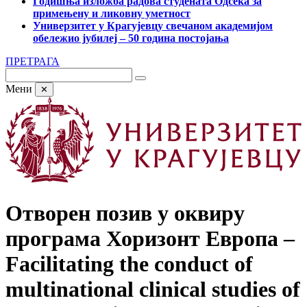
Годишња изложба радова студената Одсека за
примењену и ликовну уметност
Универзитет у Крагујевцу свечаном академијом
обележио јубилеј – 50 година постојања
ПРЕТРАГА
Мени
✕
Отворен позив у оквиру
програма Хоризонт Европа ‒
Facilitating the conduct of
multinational clinical studies of