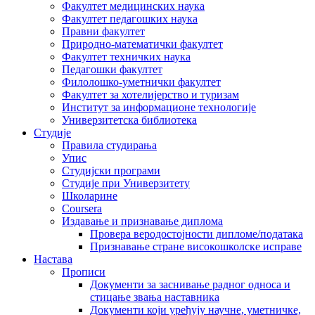
Факултет медицинских наука
Факултет педагошких наука
Правни факултет
Природно-математички факултет
Факултет техничких наука
Педагошки факултет
Филолошко-уметнички факултет
Факултет за хотелијерство и туризам
Институт за информационе технологије
Универзитетска библиотека
Студије
Правила студирања
Упис
Студијски програми
Студије при Универзитету
Школарине
Coursera
Издавање и признавање диплома
Провера веродостојности дипломе/података
Признавање стране високошколске исправе
Настава
Прописи
Документи за заснивање радног односа и
стицање звања наставника
Документи који уређују научне, уметничке,