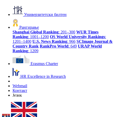
Универзитетски билтен
Рангирање
Shanghai Global Ranking
: 201–300
WUR Times
Ranking
: 1001–1200
QS World University Rankings
:
1201–1400
U.S. News Ranking
: 966
SCImago Journal &
Country Rank
RankPro World
: 649
URAP World
Ranking
: 1209
Erasmus Charter
HR Excellence in Research
Webmail
Контакт
Језик