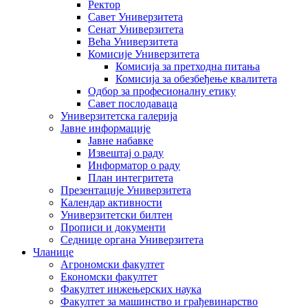
Ректор
Савет Универзитета
Сенат Универзитета
Већа Универзитета
Комисије Универзитета
Комисија за претходна питања
Комисија за обезбеђење квалитета
Одбор за професионалну етику
Савет послодаваца
Универзитетска галерија
Јавне информације
Јавне набавке
Извештај о раду
Информатор о раду
План интегритета
Презентације Универзитета
Календар активности
Универзитетски билтен
Прописи и документи
Седнице органа Универзитета
Чланице
Агрономски факултет
Економски факултет
Факултет инжењерских наука
Факултет за машинство и грађевинарство