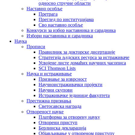
односно стручне области
Наставно особље
Претрага
Преглед по институцијама
Сво наставно особље
Конкурси за избор наставника и сарадника
Избори наставника и сарадника
Наука
Прописи
Правилник за докторске дисертације
Стратегија људских ресурса за истраживаче
Усвојене листе домаћих научних часописа
SCI Thomson Lists
Наука и истраживање
Признање за изврсност
Научноистраживачки пројекти
Научни скупови
Истраживачке јединице факултета
Престижна признања
Светосавска награда
Отвореност науке
Платформа за отворену науку
Отворени приступ
Берлинска декларација
Објављивање у отвореном приступу