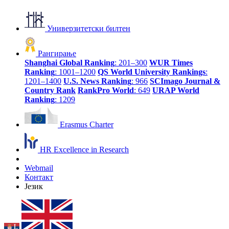
Универзитетски билтен
Рангирање
Shanghai Global Ranking
: 201–300
WUR Times
Ranking
: 1001–1200
QS World University Rankings
:
1201–1400
U.S. News Ranking
: 966
SCImago Journal &
Country Rank
RankPro World
: 649
URAP World
Ranking
: 1209
Erasmus Charter
HR Excellence in Research
Webmail
Контакт
Језик