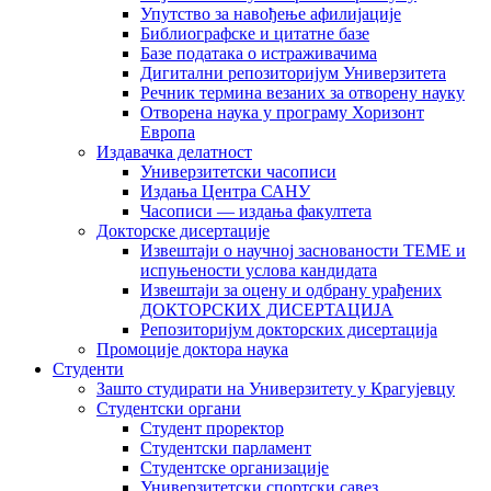
Упутство за навођење афилијације
Библиографске и цитатне базе
Базе података о истраживачима
Дигитални репозиторијум Универзитета
Рeчник термина везаних за отворену науку
Отворена наука у програму Хоризонт
Европа
Издавачка делатност
Универзитетски часописи
Издања Центра САНУ
Часописи — издања факултета
Докторске дисертације
Извештаји о научној заснованости ТЕМЕ и
испуњености услова кандидата
Извештаји за оцену и одбрану урађених
ДОКТОРСКИХ ДИСЕРТАЦИЈА
Репозиторијум докторских дисертација
Промоције доктора наука
Студенти
Зашто студирати на Универзитету у Крагујевцу
Студентски органи
Студент проректор
Студентски парламент
Студентске организације
Универзитетски спортски савез