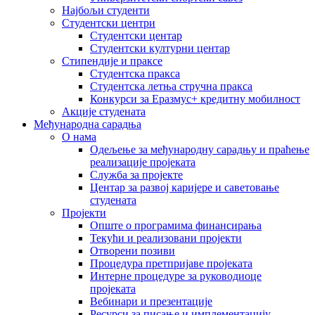
Најбољи студенти
Студентски центри
Студентски центар
Студентски културни центар
Стипендије и праксе
Студентска пракса
Студентска летња стручна пракса
Конкурси за Еразмус+ кредитну мобилност
Акције студената
Међународна сарадња
О нама
Одељење за међународну сарадњу и праћење
реализације пројеката
Служба за пројекте
Центар за развој каријере и саветовање
студената
Пројекти
Опште о програмима финансирања
Текући и реализовани пројекти
Отворени позиви
Процедура претпријаве пројеката
Интерне процедуре за руководиоце
пројеката
Вебинари и презентације
Ресурси за писање и имплементацију