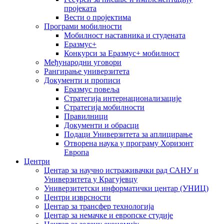
пројеката
Вести о пројектима
Програми мобилности
Мобилност наставника и студената
Еразмус+
Конкурси за Еразмус+ мобилност
Међународни уговори
Рангирање универзитета
Документи и прописи
Еразмус повеља
Стратегија интернационализације
Стратегија мобилности
Правилници
Документи и обрасци
Подаци Универзитета за аплицирање
Отворена наука у програму Хоризонт
Европа
Центри
Центар за научно истраживачки рад САНУ и
Универзитета у Крагујевцу
Универзитетски информатички центар (УНИЦ)
Центри изврсности
Центар за трансфер технологија
Центар за немачке и европске студије