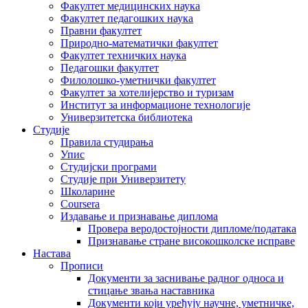
Факултет медицинских наука
Факултет педагошких наука
Правни факултет
Природно-математички факултет
Факултет техничких наука
Педагошки факултет
Филолошко-уметнички факултет
Факултет за хотелијерство и туризам
Институт за информационе технологије
Универзитетска библиотека
Студије
Правила студирања
Упис
Студијски програми
Студије при Универзитету
Школарине
Coursera
Издавање и признавање диплома
Провера веродостојности дипломе/података
Признавање стране високошколске исправе
Настава
Прописи
Документи за заснивање радног односа и
стицање звања наставника
Документи који уређују научне, уметничке,