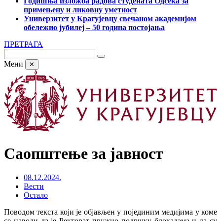
Годишња изложба радова студената Одсека за
примењену и ликовну уметност
Универзитет у Крагујевцу свечаном академијом
обележио јубилеј – 50 година постојања
ПРЕТРАГА
Мени
✕
Саопштење за јавност
08.12.2024.
Вести
Остало
Поводом текста који је објављен у појединим медијима у коме
се наводи да је Ректорат пружио подршку блокадама и да су