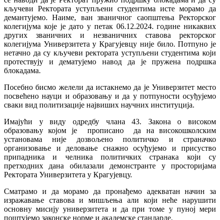
кључеви Ректората уступљени студентима исте морамо да
демантујемо. Наиме, ван званичног саопштења Ректорског
колегијума које је дато у петак 06.12.2024. године никаквих
других званичних и незваничних ставова ректорског
колегијума Универзитета у Крагујевцу није било. Потпуно је
нетачно да су кључеви ректората уступљени студентима који
протествују и дематујемо навод да је пружена подршка
блокадама.
Посебно бисмо желели да истакнемо да је Универзитет место
посвећено науци и образовању и да у потпуности осуђујемо
сваки вид политизације највиших научних институција.
Имајући у виду одредбу члана 43. Закона о високом
образовању којом је прописано да на високошколским
установама није дозвољено политичко и страначко
организовање и деловање снажно осуђујемо и присуство
припадника и челника политичких странака који су
претходних дана обилазали демонстранте у просторијама
Ректората Универзитета у Крагујевцу.
Сматрамо и да морамо да пронађемо адекватан начин за
изражавање ставова и мишљења али који неће нарушити
основну мисију универзитета и да при томе у пуној мери
поштујемо законске норме и академске стандарде.