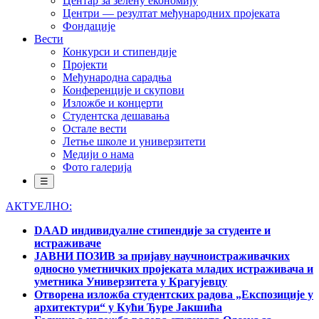
Центар за зелену економију
Центри — резултат међународних пројеката
Фондације
Вести
Конкурси и стипендије
Пројекти
Међународна сарадња
Конференције и скупови
Изложбе и концерти
Студентска дешавања
Остале вести
Летње школе и универзитети
Медији о нама
Фото галерија
☰
АКТУЕЛНО:
DAAD индивидуалне стипендије за студенте и
истраживаче
ЈАВНИ ПОЗИВ за пријаву научноистраживачких
односно уметничких пројеката младих истраживача и
уметника Универзитета у Крагујевцу
Отворена изложба студентских радова „Експозиције у
архитектури“ у Кући Ђуре Јакшића