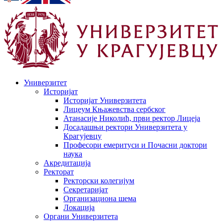
Универзитет
Историјат
Историјат Универзитета
Лицеум Књажевства сербског
Атанасије Николић, први ректор Лицеја
Досадашњи ректори Универзитета у
Крагујевцу
Професори емеритуси и Почасни доктори
наука
Акредитација
Ректорат
Ректорски колегијум
Секретаријат
Организациона шема
Локација
Органи Универзитета