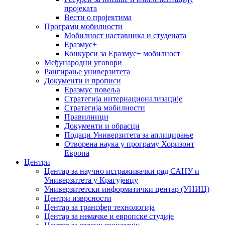
пројеката
Вести о пројектима
Програми мобилности
Мобилност наставника и студената
Еразмус+
Конкурси за Еразмус+ мобилност
Међународни уговори
Рангирање универзитета
Документи и прописи
Еразмус повеља
Стратегија интернационализације
Стратегија мобилности
Правилници
Документи и обрасци
Подаци Универзитета за аплицирање
Отворена наука у програму Хоризонт
Европа
Центри
Центар за научно истраживачки рад САНУ и
Универзитета у Крагујевцу
Универзитетски информатички центар (УНИЦ)
Центри изврсности
Центар за трансфер технологија
Центар за немачке и европске студије