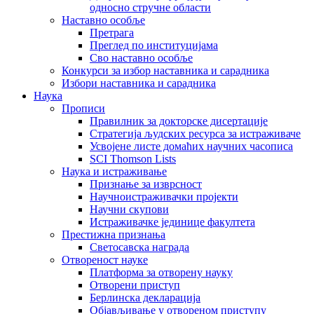
односно стручне области
Наставно особље
Претрага
Преглед по институцијама
Сво наставно особље
Конкурси за избор наставника и сарадника
Избори наставника и сарадника
Наука
Прописи
Правилник за докторске дисертације
Стратегија људских ресурса за истраживаче
Усвојене листе домаћих научних часописа
SCI Thomson Lists
Наука и истраживање
Признање за изврсност
Научноистраживачки пројекти
Научни скупови
Истраживачке јединице факултета
Престижна признања
Светосавска награда
Отвореност науке
Платформа за отворену науку
Отворени приступ
Берлинска декларација
Објављивање у отвореном приступу