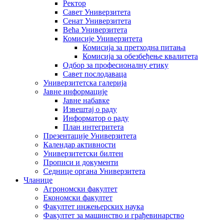
Ректор
Савет Универзитета
Сенат Универзитета
Већа Универзитета
Комисије Универзитета
Комисија за претходна питања
Комисија за обезбеђење квалитета
Одбор за професионалну етику
Савет послодаваца
Универзитетска галерија
Јавне информације
Јавне набавке
Извештај о раду
Информатор о раду
План интегритета
Презентације Универзитета
Календар активности
Универзитетски билтен
Прописи и документи
Седнице органа Универзитета
Чланице
Агрономски факултет
Економски факултет
Факултет инжењерских наука
Факултет за машинство и грађевинарство