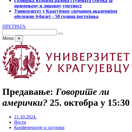
Годишња изложба радова студената Одсека за
примењену и ликовну уметност
Универзитет у Крагујевцу свечаном академијом
обележио јубилеј – 50 година постојања
ПРЕТРАГА
Мени
✕
Предавање:
Говорите ли
амерички?
25. октобра у 15:30
21.10.2024.
Вести
Конференције и скупови