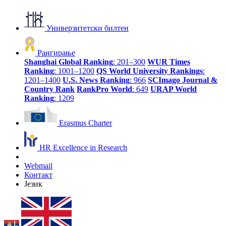
Универзитетски билтен
Рангирање
Shanghai Global Ranking
: 201–300
WUR Times
Ranking
: 1001–1200
QS World University Rankings
:
1201–1400
U.S. News Ranking
: 966
SCImago Journal &
Country Rank
RankPro World
: 649
URAP World
Ranking
: 1209
Erasmus Charter
HR Excellence in Research
Webmail
Контакт
Језик