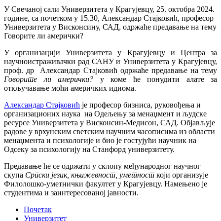
У Свечаној сали Универзитета у Крагујевцу, 25. октобра 2024.
године, са почетком у 15.30, Александар Стајковић, професор
Универзитета у Висконсину, САД, одржаће предавање на тему
Говорите ли амерички?
У организацији Универзитета у Крагујевцу и Центра за
научноистраживачки рад САНУ и Универзитета у Крагујевцу,
проф. др Александар Стајковић одржаће предавање на тему
Говорите ли амерички?
у коме ће понудити алате за
откључавање моћи америчких идиома.
Александар Стајковић
је професор бизниса, руковођења и
организационих наука на Одељењу за менаџмент и људске
ресурсе Универзитета у Висконсин-Медисон, САД. Објављује
радове у врхунским светским научним часописима из области
менаџмента и психологије и био је гостујући научник на
Одсеку за психологију на Станфорд универзитету.
Предавање ће се одржати у склопу међународног научног
скупа
Српски језик, књижевност, уметност
који организује
Филолошко-уметнички факултет у Крагујевцу. Намењено је
студентима и заинтерeсованој јавности.
Почетак
Универзитет