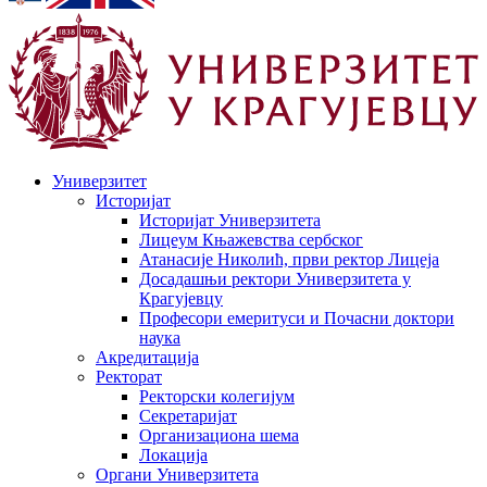
Универзитет
Историјат
Историјат Универзитета
Лицеум Књажевства сербског
Атанасије Николић, први ректор Лицеја
Досадашњи ректори Универзитета у
Крагујевцу
Професори емеритуси и Почасни доктори
наука
Акредитација
Ректорат
Ректорски колегијум
Секретаријат
Организациона шема
Локација
Органи Универзитета