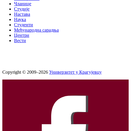
Чланице
Студије
Настава
Наука
Студенти
Међународна сарадња
Центри
Вести
Copyright © 2009–2026
Универзитет у Крагујевцу