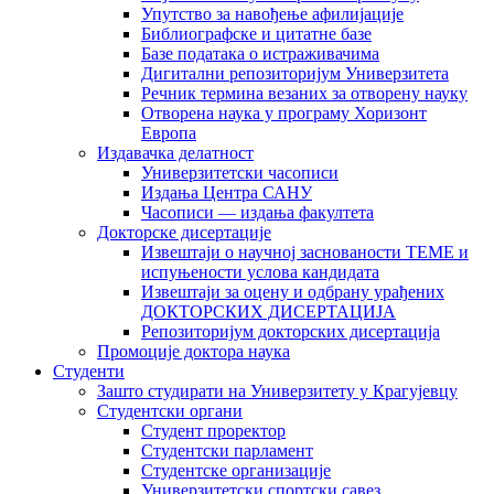
Упутство за навођење афилијације
Библиографске и цитатне базе
Базе података о истраживачима
Дигитални репозиторијум Универзитета
Рeчник термина везаних за отворену науку
Отворена наука у програму Хоризонт
Европа
Издавачка делатност
Универзитетски часописи
Издања Центра САНУ
Часописи — издања факултета
Докторске дисертације
Извештаји о научној заснованости ТЕМЕ и
испуњености услова кандидата
Извештаји за оцену и одбрану урађених
ДОКТОРСКИХ ДИСЕРТАЦИЈА
Репозиторијум докторских дисертација
Промоције доктора наука
Студенти
Зашто студирати на Универзитету у Крагујевцу
Студентски органи
Студент проректор
Студентски парламент
Студентске организације
Универзитетски спортски савез