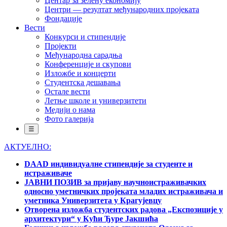
Центар за зелену економију
Центри — резултат међународних пројеката
Фондације
Вести
Конкурси и стипендије
Пројекти
Међународна сарадња
Конференције и скупови
Изложбе и концерти
Студентска дешавања
Остале вести
Летње школе и универзитети
Медији о нама
Фото галерија
☰
АКТУЕЛНО:
DAAD индивидуалне стипендије за студенте и
истраживаче
ЈАВНИ ПОЗИВ за пријаву научноистраживачких
односно уметничких пројеката младих истраживача и
уметника Универзитета у Крагујевцу
Отворена изложба студентских радова „Експозиције у
архитектури“ у Кући Ђуре Јакшића