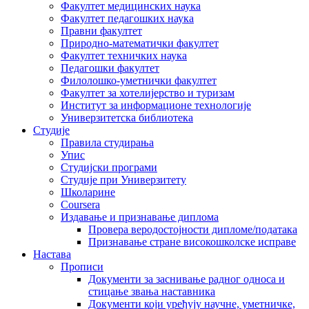
Факултет медицинских наука
Факултет педагошких наука
Правни факултет
Природно-математички факултет
Факултет техничких наука
Педагошки факултет
Филолошко-уметнички факултет
Факултет за хотелијерство и туризам
Институт за информационе технологије
Универзитетска библиотека
Студије
Правила студирања
Упис
Студијски програми
Студије при Универзитету
Школарине
Coursera
Издавање и признавање диплома
Провера веродостојности дипломе/података
Признавање стране високошколске исправе
Настава
Прописи
Документи за заснивање радног односа и
стицање звања наставника
Документи који уређују научне, уметничке,