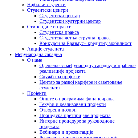
Најбољи студенти
Студентски центри
Студентски центар
Студентски културни центар
Стипендије и праксе
Студентска пракса
Студентска летња стручна пракса
Конкурси за Еразмус+ кредитну мобилност
Акције студената
Међународна сарадња
О нама
Одељење за међународну сарадњу и праћење
реализације пројеката
Служба за пројекте
Центар за развој каријере и саветовање
студената
Пројекти
Опште о програмима финансирања
Текући и реализовани пројекти
Отворени позиви
Процедура претпријаве пројеката
Интерне процедуре за руководиоце
пројеката
Вебинари и презентације
Ресурси за писање и имплементацију