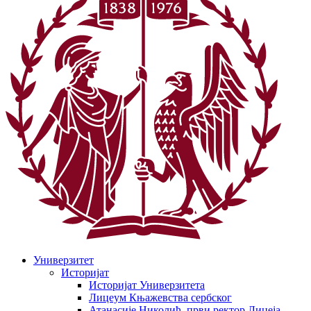
Универзитет
Историјат
Историјат Универзитета
Лицеум Књажевства сербског
Атанасије Николић, први ректор Лицеја