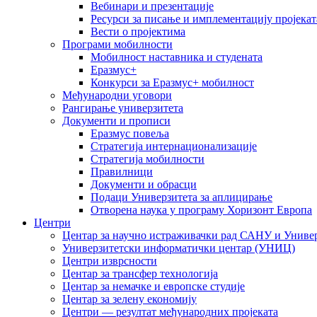
Вебинари и презентације
Ресурси за писање и имплементацију пројекат
Вести о пројектима
Програми мобилности
Мобилност наставника и студената
Еразмус+
Конкурси за Еразмус+ мобилност
Међународни уговори
Рангирање универзитета
Документи и прописи
Еразмус повеља
Стратегија интернационализације
Стратегија мобилности
Правилници
Документи и обрасци
Подаци Универзитета за аплицирање
Отворена наука у програму Хоризонт Европа
Центри
Центар за научно истраживачки рад САНУ и Универ
Универзитетски информатички центар (УНИЦ)
Центри изврсности
Центар за трансфер технологија
Центар за немачке и европске студије
Центар за зелену економију
Центри — резултат међународних пројеката