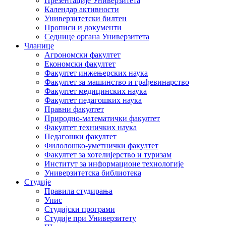
Презентације Универзитета
Календар активности
Универзитетски билтен
Прописи и документи
Седнице органа Универзитета
Чланице
Агрономски факултет
Економски факултет
Факултет инжењерских наука
Факултет за машинство и грађевинарство
Факултет медицинских наука
Факултет педагошких наука
Правни факултет
Природно-математички факултет
Факултет техничких наука
Педагошки факултет
Филолошко-уметнички факултет
Факултет за хотелијерство и туризам
Институт за информационе технологије
Универзитетска библиотека
Студије
Правила студирања
Упис
Студијски програми
Студије при Универзитету