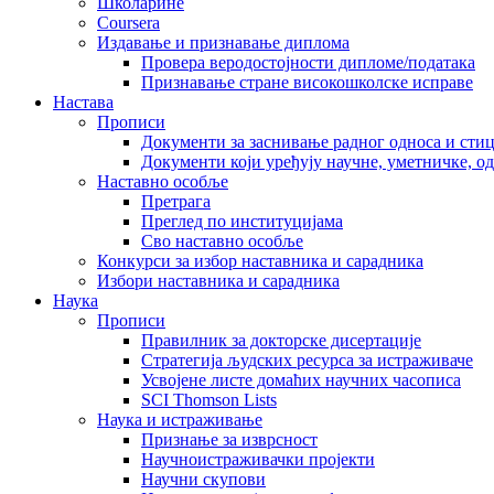
Школарине
Coursera
Издавање и признавање диплома
Провера веродостојности дипломе/података
Признавање стране високошколске исправе
Настава
Прописи
Документи за заснивање радног односа и сти
Документи који уређују научне, уметничке, о
Наставно особље
Претрага
Преглед по институцијама
Сво наставно особље
Конкурси за избор наставника и сарадника
Избори наставника и сарадника
Наука
Прописи
Правилник за докторске дисертације
Стратегија људских ресурса за истраживаче
Усвојене листе домаћих научних часописа
SCI Thomson Lists
Наука и истраживање
Признање за изврсност
Научноистраживачки пројекти
Научни скупови