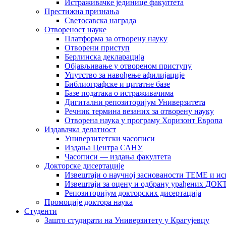
Истраживачке јединице факултета
Престижна признања
Светосавска награда
Отвореност науке
Платформа за отворену науку
Отворени приступ
Берлинска декларација
Објављивање у отвореном приступу
Упутство за навођење афилијације
Библиографске и цитатне базе
Базе података о истраживачима
Дигитални репозиторијум Универзитета
Рeчник термина везаних за отворену науку
Отворена наука у програму Хоризонт Европа
Издавачка делатност
Универзитетски часописи
Издања Центра САНУ
Часописи — издања факултета
Докторске дисертације
Извештаји о научној заснованости ТЕМЕ и ис
Извештаји за оцену и одбрану урађених
Репозиторијум докторских дисертација
Промоције доктора наука
Студенти
Зашто студирати на Универзитету у Крагујевцу