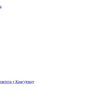
а
зитета у Крагујевцу