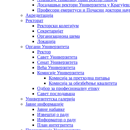
Досадашњи ректори Универзитета у Крагујев
Професори емеритуси и Почасни доктори нау
Акредитација
Ректорат
Ректорски колегијум
Секретаријат
Организациона шема
Локација
Органи Универзитета
Ректор
Савет Универзитета
Сенат Универзитета
Већа Универзитета
Комисије Универзитета
Комисија за претходна питања
Комисија за обезбеђење квалитета
Одбор за професионалну етику
Савет послодаваца
Универзитетска галерија
Јавне информације
Јавне набавке
Извештај о раду
Информатор о раду
План интегритета