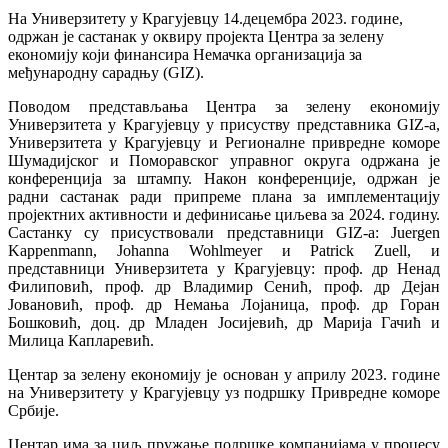
На Универзитету у Крагујевцу 14.децембра 2023. године,
одржан је састанак у оквиру пројекта Центра за зелену
економију који финансира Немачка организација за
међународну сарадњу (GIZ).
Поводом представљања Центра за зелену економију
Универзитета у Крагујевцу у присуству представника GIZ-a,
Универзитета у Крагујевцу и Регионалне привредне коморе
Шумадијског и Поморавског управног округа одржана је
конференција за штампу. Након конференције, одржан је
радни састанак ради припреме плана за имплементацију
пројектних активности и дефинисање циљева за 2024. годину.
Састанку су присуствовали представници GIZ-a: Juergen
Kappenmann, Johanna Wohlmeyer и Patrick Zuell, и
представници Универзитета у Крагујевцу: проф. др Ненад
Филиповић, проф. др Владимир Сенић, проф. др Дејан
Јовановић, проф. др Немања Лојаница, проф. др Горан
Бошковић, доц. др Младен Јосијевић, др Марија Гачић и
Милица Капларевић.
Центар за зелену економију је основан у априлу 2023. године
на Универзитету у Крагујевцу уз подршку Привредне коморе
Србије.
Центар има за циљ пружање подршке компанијама у процесу