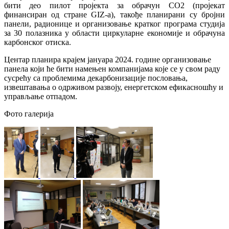
бити део пилот пројекта за обрачун CO2 (пројекат
финансиран од стране GIZ-a), такође планирани су бројни
панели, радионице и организовање кратког програма студија
за 30 полазника у области циркуларне економије и обрачуна
карбонског отиска.
Центар планира крајем јануара 2024. године организовање
панела који ће бити намењен компанијама које се у свом раду
сусрећу са проблемима декарбонизације пословања,
извештавања о одрживом развоју, енергетском ефикасношћу и
управљање отпадом.
Фото галерија