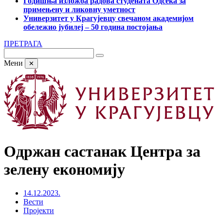
Годишња изложба радова студената Одсека за
примењену и ликовну уметност
Универзитет у Крагујевцу свечаном академијом
обележио јубилеј – 50 година постојања
ПРЕТРАГА
Мени
✕
Одржан састанак Центра за
зелену економију
14.12.2023.
Вести
Пројекти