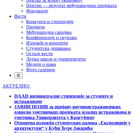
Центар за зелену економију
Центри — резултат међународних пројеката
Фондације
Вести
Конкурси и стипендије
Пројекти
Међународна сарадња
Конференције и скупови
Изложбе и концерти
Студентска дешавања
Остале вести
Летње школе и универзитети
Медији о нама
Фото галерија
☰
АКТУЕЛНО:
DAAD индивидуалне стипендије за студенте и
истраживаче
ЈАВНИ ПОЗИВ за пријаву научноистраживачких
односно уметничких пројеката младих истраживача и
уметника Универзитета у Крагујевцу
Отворена изложба студентских радова „Експозиције у
архитектури“ у Кући Ђуре Јакшића