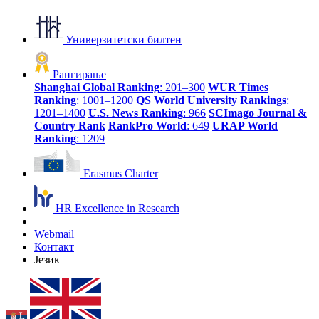
Универзитетски билтен
Рангирање
Shanghai Global Ranking
: 201–300
WUR Times
Ranking
: 1001–1200
QS World University Rankings
:
1201–1400
U.S. News Ranking
: 966
SCImago Journal &
Country Rank
RankPro World
: 649
URAP World
Ranking
: 1209
Erasmus Charter
HR Excellence in Research
Webmail
Контакт
Језик