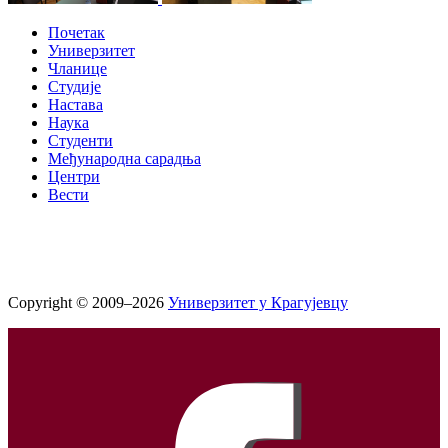
Почетак
Универзитет
Чланице
Студије
Настава
Наука
Студенти
Међународна сарадња
Центри
Вести
Copyright © 2009–2026
Универзитет у Крагујевцу