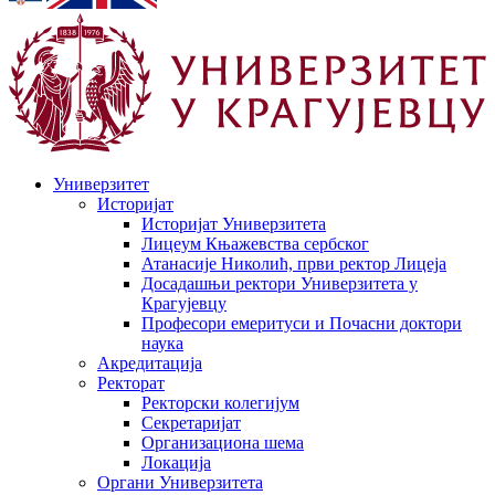
Универзитет
Историјат
Историјат Универзитета
Лицеум Књажевства сербског
Атанасије Николић, први ректор Лицеја
Досадашњи ректори Универзитета у
Крагујевцу
Професори емеритуси и Почасни доктори
наука
Акредитација
Ректорат
Ректорски колегијум
Секретаријат
Организациона шема
Локација
Органи Универзитета