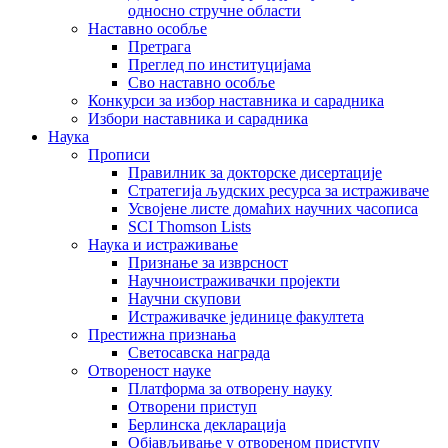
односно стручне области
Наставно особље
Претрага
Преглед по институцијама
Сво наставно особље
Конкурси за избор наставника и сарадника
Избори наставника и сарадника
Наука
Прописи
Правилник за докторске дисертације
Стратегија људских ресурса за истраживаче
Усвојене листе домаћих научних часописа
SCI Thomson Lists
Наука и истраживање
Признање за изврсност
Научноистраживачки пројекти
Научни скупови
Истраживачке јединице факултета
Престижна признања
Светосавска награда
Отвореност науке
Платформа за отворену науку
Отворени приступ
Берлинска декларација
Објављивање у отвореном приступу