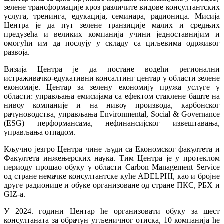
зелене трансформације кроз различите видове консултантских
услуга, тренинга, едукација, семинара, радионица. Мисија
Центра је да пут зелене транзиције малих и средњих
предузећа и великих компанија учини једноставнијим и
омогући им да послују у складу са циљевима одрживог
развоја.
Визија Центра је да постане водећи регионални
истраживачко-едукативни консалтинг центар у области зелене
економије. Центар за зелену економију пружа услуге у
области: управљања емисијама са ефектом стаклене баште на
нивоу компаније и на нивоу производа, карбонског
рачуноводства, управљања Environmental, Social & Governance
(ESG) перформансама, нефинансијског извештавања,
управљања отпадом.
Кључно језгро Центра чине људи са Економског факултета и
Факултета инжењерских наука. Тим Центра је у протеклом
периоду прошао обуку у области Carbon Management Service
од стране немачке консултантске куће ADELPHI, као и бројне
друге радионице и обуке организоване од стране ПКС, РБХ и
GIZ-a.
У 2024. години Центар ће организовати обуку за шест
консултаната за обрачун угљеничног отиска, 10 компанија ће