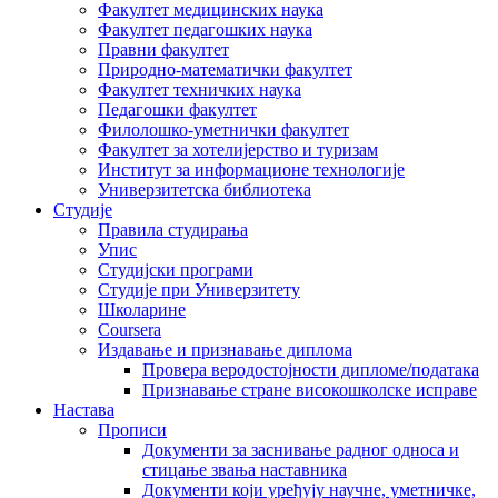
Факултет медицинских наука
Факултет педагошких наука
Правни факултет
Природно-математички факултет
Факултет техничких наука
Педагошки факултет
Филолошко-уметнички факултет
Факултет за хотелијерство и туризам
Институт за информационе технологије
Универзитетска библиотека
Студије
Правила студирања
Упис
Студијски програми
Студије при Универзитету
Школарине
Coursera
Издавање и признавање диплома
Провера веродостојности дипломе/података
Признавање стране високошколске исправе
Настава
Прописи
Документи за заснивање радног односа и
стицање звања наставника
Документи који уређују научне, уметничке,