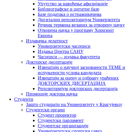
Упутство за навођење афилијације
Библиографске и цитатне базе
Базе података о истраживачима
Дигитални репозиторијум Универзитета
Рeчник термина везаних за отворену науку
Отворена наука у програму Хоризонт
Европа
Издавачка делатност
Универзитетски часописи
Издања Центра САНУ
Часописи — издања факултета
Докторске дисертације
Извештаји о научној заснованости ТЕМЕ и
испуњености услова кандидата
Извештаји за оцену и одбрану урађених
ДОКТОРСКИХ ДИСЕРТАЦИЈА
Репозиторијум докторских дисертација
Промоције доктора наука
Студенти
Зашто студирати на Универзитету у Крагујевцу
Студентски органи
Студент проректор
Студентски парламент
Студентске организације
Универзитетски спортски савез