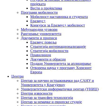
пројеката
Вести о пројектима
Програми мобилности
Мобилност наставника и студената
Еразмус+
Конкурси за Еразмус+ мобилност
Међународни уговори
Рангирање универзитета
Документи и прописи
Еразмус повеља
Стратегија интернационализације
Стратегија мобилности
Правилници
Документи и обрасци
Подаци Универзитета за аплицирање
Отворена наука у програму Хоризонт
Европа
Центри
Центар за научно истраживачки рад САНУ и
Универзитета у Крагујевцу
Универзитетски информатички центар (УНИЦ)
Центри изврсности
Центар за трансфер технологија
Центар за немачке и европске студије