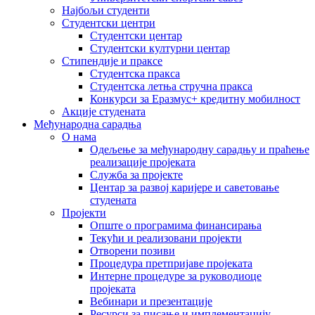
Најбољи студенти
Студентски центри
Студентски центар
Студентски културни центар
Стипендије и праксе
Студентска пракса
Студентска летња стручна пракса
Конкурси за Еразмус+ кредитну мобилност
Акције студената
Међународна сарадња
О нама
Одељење за међународну сарадњу и праћење
реализације пројеката
Служба за пројекте
Центар за развој каријере и саветовање
студената
Пројекти
Опште о програмима финансирања
Текући и реализовани пројекти
Отворени позиви
Процедура претпријаве пројеката
Интерне процедуре за руководиоце
пројеката
Вебинари и презентације
Ресурси за писање и имплементацију