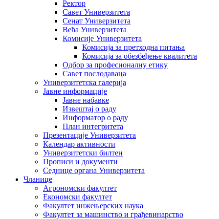
Ректор
Савет Универзитета
Сенат Универзитета
Већа Универзитета
Комисије Универзитета
Комисија за претходна питања
Комисија за обезбеђење квалитета
Одбор за професионалну етику
Савет послодаваца
Универзитетска галерија
Јавне информације
Јавне набавке
Извештај о раду
Информатор о раду
План интегритета
Презентације Универзитета
Календар активности
Универзитетски билтен
Прописи и документи
Седнице органа Универзитета
Чланице
Агрономски факултет
Економски факултет
Факултет инжењерских наука
Факултет за машинство и грађевинарство