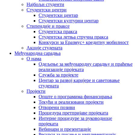
Најбољи студенти
Студентски центри
Студентски центар
Студентски културни центар
Стипендије и праксе
Студентска пракса
Студентска летња стручна пракса
Конкурси за Еразмус+ кредитну мобилност
Акције студената
Међународна сарадња
О нама
Одељење за међународну сарадњу и праћење
реализације пројеката
Служба за пројекте
Центар за развој каријере и саветовање
студената
Пројекти
Опште о програмима финансирања
Текући и реализовани пројекти
Отворени позиви
Процедура претпријаве пројеката
Интерне процедуре за руководиоце
пројеката
Вебинари и презентације
Ресурси за писање и имплементацију