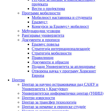
пројеката
Вести о пројектима
Програми мобилности
Мобилност наставника и студената
Еразмус+
Конкурси за Еразмус+ мобилност
Међународни уговори
Рангирање универзитета
Документи и прописи
Еразмус повеља
Стратегија интернационализације
Стратегија мобилности
Правилници
Документи и обрасци
Подаци Универзитета за аплицирање
Отворена наука у програму Хоризонт
Европа
Центри
Центар за научно истраживачки рад САНУ и
Универзитета у Крагујевцу
Универзитетски информатички центар (УНИЦ)
Центри изврсности
Центар за трансфер технологија
Центар за немачке и европске студије