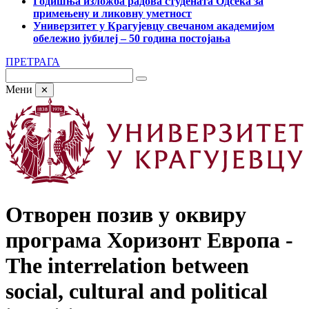
Годишња изложба радова студената Одсека за
примењену и ликовну уметност
Универзитет у Крагујевцу свечаном академијом
обележио јубилеј – 50 година постојања
ПРЕТРАГА
Мени
✕
Отворен позив у оквиру
програма Хоризонт Европа -
The interrelation between
social, cultural and political