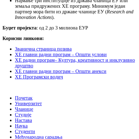
Најмање три институције из држава чланица ЕУ или
земаља придружених ХЕ програму. Минимум један
партнер мора бити из државе чланице ЕУ (
Research and
Innovation Actions
).
Буџет пројекта
: од 2 до 3 милиона ЕУР
Корисни линкови:
Званична страница позива
ХЕ главни радни програм – Општи услови
ХЕ радни програм– Култура, креативност и инклузивно
друштво
ХЕ главни радни програм – Општи анекси
ХЕ Програмски водич
Почетак
Универзитет
Чланице
Студије
Настава
Наука
Студенти
Међународна сарадња