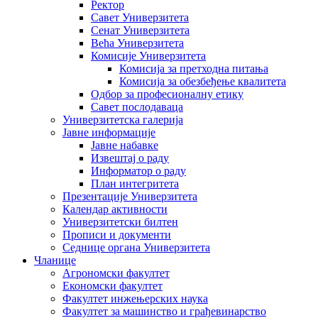
Ректор
Савет Универзитета
Сенат Универзитета
Већа Универзитета
Комисије Универзитета
Комисија за претходна питања
Комисија за обезбеђење квалитета
Одбор за професионалну етику
Савет послодаваца
Универзитетска галерија
Јавне информације
Јавне набавке
Извештај о раду
Информатор о раду
План интегритета
Презентације Универзитета
Календар активности
Универзитетски билтен
Прописи и документи
Седнице органа Универзитета
Чланице
Агрономски факултет
Економски факултет
Факултет инжењерских наука
Факултет за машинство и грађевинарство