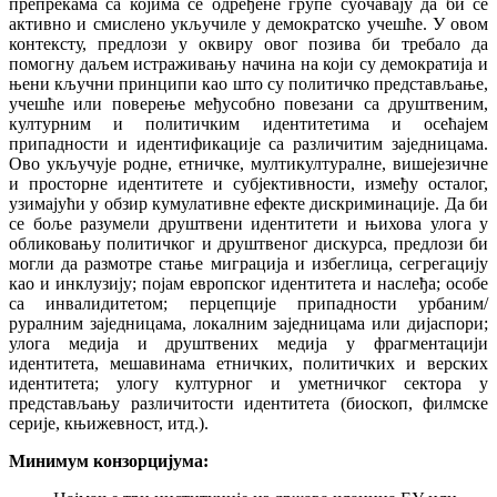
препрекама са којима се одређене групе суочавају да би се
активно и смислено укључиле у демократско учешће. У овом
контексту, предлози у оквиру овог позива би требало да
помогну даљем истраживању начина на који су демократија и
њени кључни принципи као што су политичко представљање,
учешће или поверење међусобно повезани са друштвеним,
културним и политичким идентитетима и осећајем
припадности и идентификације са различитим заједницама.
Ово укључује родне, етничке, мултикултуралне, вишејезичне
и просторне идентитете и субјективности, између осталог,
узимајући у обзир кумулативне ефекте дискриминације. Да би
се боље разумели друштвени идентитети и њихова улога у
обликовању политичког и друштвеног дискурса, предлози би
могли да размотре стање миграција и избеглица, сегрегацију
као и инклузију; појам европског идентитета и наслеђа; особе
са инвалидитетом; перцепције припадности урбаним/
руралним заједницама, локалним заједницама или дијаспори;
улога медија и друштвених медија у фрагментацији
идентитета, мешавинама етничких, политичких и верских
идентитета; улогу културног и уметничког сектора у
представљању различитости идентитета (биоскоп, филмске
серије, књижевност, итд.).
Минимум конзорцијума: