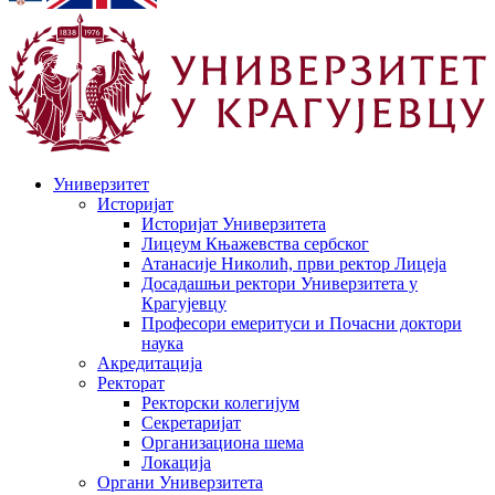
Универзитет
Историјат
Историјат Универзитета
Лицеум Књажевства сербског
Атанасије Николић, први ректор Лицеја
Досадашњи ректори Универзитета у
Крагујевцу
Професори емеритуси и Почасни доктори
наука
Акредитација
Ректорат
Ректорски колегијум
Секретаријат
Организациона шема
Локација
Органи Универзитета