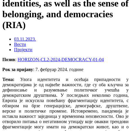
identities, as well as the sense of
belonging, and democracies
(RIA)
03.11.2023.
Вести
Пројекти
Позив
:
HORIZON-CL2-2024-DEMOCRACY-01-04
Рок за пријаву
: 7. фебруар 2024. године
Тема:
Улога идентитета и осећаја припадности у
демократијама је од највеће важности, где су оба кључна за
дефинисање и разумевање политичког учешћа у
демократским друштвима. У последњих неколико година,
Европа је искусила повећану фрагментацију идентитета, с
обзиром на брзе генерацијске, демографске, друштвене,
верске и политичке промене. Истовремено, пандемија је
истакла важност заједница у временима неизвесности. Ово је
отворило питања о негативном утицају које овакви трендови
фрагментације могу имати на демократски живот, као и о