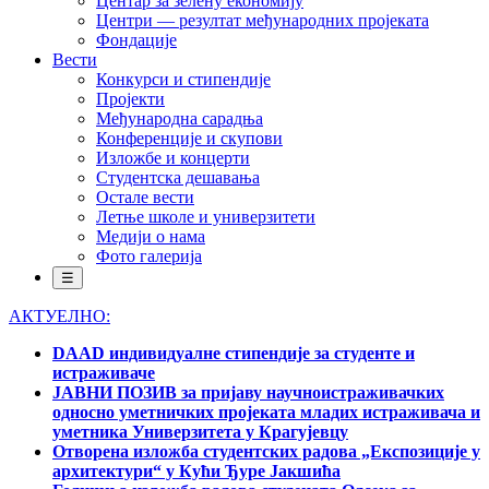
Центар за зелену економију
Центри — резултат међународних пројеката
Фондације
Вести
Конкурси и стипендије
Пројекти
Међународна сарадња
Конференције и скупови
Изложбе и концерти
Студентска дешавања
Остале вести
Летње школе и универзитети
Медији о нама
Фото галерија
☰
АКТУЕЛНО:
DAAD индивидуалне стипендије за студенте и
истраживаче
ЈАВНИ ПОЗИВ за пријаву научноистраживачких
односно уметничких пројеката младих истраживача и
уметника Универзитета у Крагујевцу
Отворена изложба студентских радова „Експозиције у
архитектури“ у Кући Ђуре Јакшића