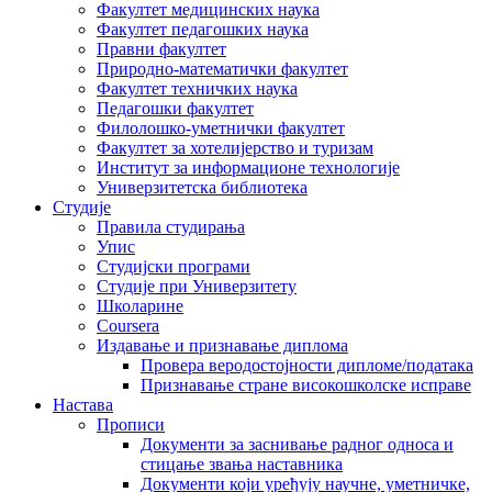
Факултет медицинских наука
Факултет педагошких наука
Правни факултет
Природно-математички факултет
Факултет техничких наука
Педагошки факултет
Филолошко-уметнички факултет
Факултет за хотелијерство и туризам
Институт за информационе технологије
Универзитетска библиотека
Студије
Правила студирања
Упис
Студијски програми
Студије при Универзитету
Школарине
Coursera
Издавање и признавање диплома
Провера веродостојности дипломе/података
Признавање стране високошколске исправе
Настава
Прописи
Документи за заснивање радног односа и
стицање звања наставника
Документи који уређују научне, уметничке,