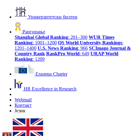
Универзитетски билтен
Рангирање
Shanghai Global Ranking
: 201–300
WUR Times
Ranking
: 1001–1200
QS World University Rankings
:
1201–1400
U.S. News Ranking
: 966
SCImago Journal &
Country Rank
RankPro World
: 649
URAP World
Ranking
: 1209
Erasmus Charter
HR Excellence in Research
Webmail
Контакт
Језик