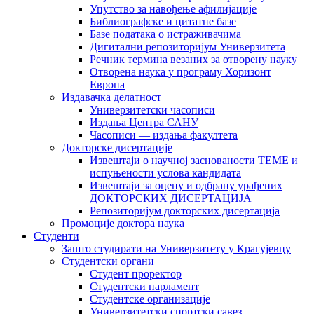
Упутство за навођење афилијације
Библиографске и цитатне базе
Базе података о истраживачима
Дигитални репозиторијум Универзитета
Рeчник термина везаних за отворену науку
Отворена наука у програму Хоризонт
Европа
Издавачка делатност
Универзитетски часописи
Издања Центра САНУ
Часописи — издања факултета
Докторске дисертације
Извештаји о научној заснованости ТЕМЕ и
испуњености услова кандидата
Извештаји за оцену и одбрану урађених
ДОКТОРСКИХ ДИСЕРТАЦИЈА
Репозиторијум докторских дисертација
Промоције доктора наука
Студенти
Зашто студирати на Универзитету у Крагујевцу
Студентски органи
Студент проректор
Студентски парламент
Студентске организације
Универзитетски спортски савез