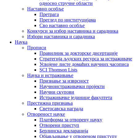
односно стручне области
Наставно особље
Претрага
Преглед по институцијама
Сво наставно особље
Конкурси за избор наставника и сарадника
Избори наставника и сарадника
Наука
Прописи
Правилник за докторске дисертације
Стратегија људских ресурса за истраживаче
Усвојене листе домаћих научних часописа
SCI Thomson Lists
Наука и истраживање
Признање за изврсност
Научноистраживачки пројекти
Научни скупови
Истраживачке јединице факултета
Престижна признања
Светосавска награда
Отвореност науке
Платформа за отворену науку
Отворени приступ
Берлинска декларација
Објављивање у отвореном приступу