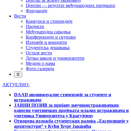
Центар за зелену економију
Центри — резултат међународних пројеката
Фондације
Вести
Конкурси и стипендије
Пројекти
Међународна сарадња
Конференције и скупови
Изложбе и концерти
Студентска дешавања
Остале вести
Летње школе и универзитети
Медији о нама
Фото галерија
☰
АКТУЕЛНО:
DAAD индивидуалне стипендије за студенте и
истраживаче
ЈАВНИ ПОЗИВ за пријаву научноистраживачких
односно уметничких пројеката младих истраживача и
уметника Универзитета у Крагујевцу
Отворена изложба студентских радова „Експозиције у
архитектури“ у Кући Ђуре Јакшића