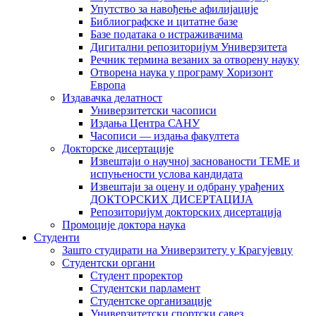
Упутство за навођење афилијације
Библиографске и цитатне базе
Базе података о истраживачима
Дигитални репозиторијум Универзитета
Рeчник термина везаних за отворену науку
Отворена наука у програму Хоризонт
Европа
Издавачка делатност
Универзитетски часописи
Издања Центра САНУ
Часописи — издања факултета
Докторске дисертације
Извештаји о научној заснованости ТЕМЕ и
испуњености услова кандидата
Извештаји за оцену и одбрану урађених
ДОКТОРСКИХ ДИСЕРТАЦИЈА
Репозиторијум докторских дисертација
Промоције доктора наука
Студенти
Зашто студирати на Универзитету у Крагујевцу
Студентски органи
Студент проректор
Студентски парламент
Студентске организације
Универзитетски спортски савез