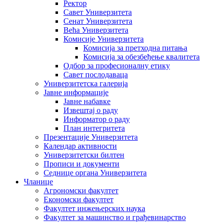
Ректор
Савет Универзитета
Сенат Универзитета
Већа Универзитета
Комисије Универзитета
Комисија за претходна питања
Комисија за обезбеђење квалитета
Одбор за професионалну етику
Савет послодаваца
Универзитетска галерија
Јавне информације
Јавне набавке
Извештај о раду
Информатор о раду
План интегритета
Презентације Универзитета
Календар активности
Универзитетски билтен
Прописи и документи
Седнице органа Универзитета
Чланице
Агрономски факултет
Економски факултет
Факултет инжењерских наука
Факултет за машинство и грађевинарство