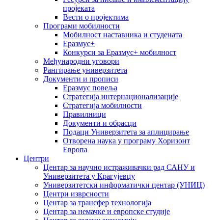
пројеката
Вести о пројектима
Програми мобилности
Мобилност наставника и студената
Еразмус+
Конкурси за Еразмус+ мобилност
Међународни уговори
Рангирање универзитета
Документи и прописи
Еразмус повеља
Стратегија интернационализације
Стратегија мобилности
Правилници
Документи и обрасци
Подаци Универзитета за аплицирање
Отворена наука у програму Хоризонт
Европа
Центри
Центар за научно истраживачки рад САНУ и
Универзитета у Крагујевцу
Универзитетски информатички центар (УНИЦ)
Центри изврсности
Центар за трансфер технологија
Центар за немачке и европске студије