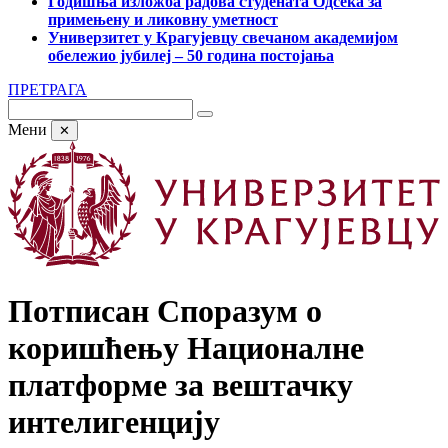
Годишња изложба радова студената Одсека за
примењену и ликовну уметност
Универзитет у Крагујевцу свечаном академијом
обележио јубилеј – 50 година постојања
ПРЕТРАГА
Мени
✕
Потписан Споразум о
коришћењу Националне
платформе за вештачку
интелигенцију