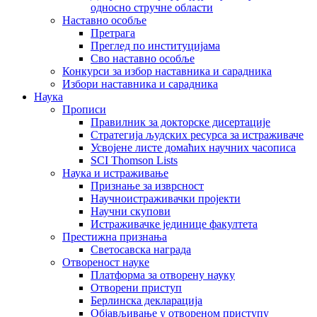
односно стручне области
Наставно особље
Претрага
Преглед по институцијама
Сво наставно особље
Конкурси за избор наставника и сарадника
Избори наставника и сарадника
Наука
Прописи
Правилник за докторске дисертације
Стратегија људских ресурса за истраживаче
Усвојене листе домаћих научних часописа
SCI Thomson Lists
Наука и истраживање
Признање за изврсност
Научноистраживачки пројекти
Научни скупови
Истраживачке јединице факултета
Престижна признања
Светосавска награда
Отвореност науке
Платформа за отворену науку
Отворени приступ
Берлинска декларација
Објављивање у отвореном приступу