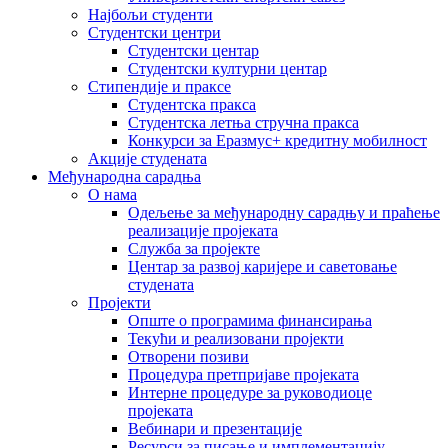
Најбољи студенти
Студентски центри
Студентски центар
Студентски културни центар
Стипендије и праксе
Студентска пракса
Студентска летња стручна пракса
Конкурси за Еразмус+ кредитну мобилност
Акције студената
Међународна сарадња
О нама
Одељење за међународну сарадњу и праћење
реализације пројеката
Служба за пројекте
Центар за развој каријере и саветовање
студената
Пројекти
Опште о програмима финансирања
Текући и реализовани пројекти
Отворени позиви
Процедура претпријаве пројеката
Интерне процедуре за руководиоце
пројеката
Вебинари и презентације
Ресурси за писање и имплементацију