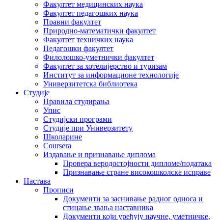
Факултет медицинских наука
Факултет педагошких наука
Правни факултет
Природно-математички факултет
Факултет техничких наука
Педагошки факултет
Филолошко-уметнички факултет
Факултет за хотелијерство и туризам
Институт за информационе технологије
Универзитетска библиотека
Студије
Правила студирања
Упис
Студијски програми
Студије при Универзитету
Школарине
Coursera
Издавање и признавање диплома
Провера веродостојности дипломе/података
Признавање стране високошколске исправе
Настава
Прописи
Документи за заснивање радног односа и
стицање звања наставника
Документи који уређују научне, уметничке,