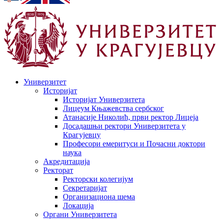
Универзитет
Историјат
Историјат Универзитета
Лицеум Књажевства сербског
Атанасије Николић, први ректор Лицеја
Досадашњи ректори Универзитета у
Крагујевцу
Професори емеритуси и Почасни доктори
наука
Акредитација
Ректорат
Ректорски колегијум
Секретаријат
Организациона шема
Локација
Органи Универзитета