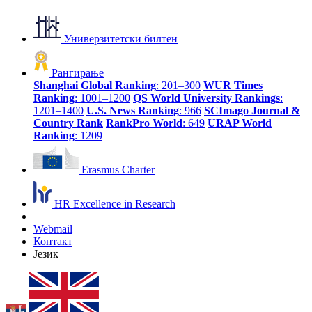
Универзитетски билтен
Рангирање
Shanghai Global Ranking
: 201–300
WUR Times
Ranking
: 1001–1200
QS World University Rankings
:
1201–1400
U.S. News Ranking
: 966
SCImago Journal &
Country Rank
RankPro World
: 649
URAP World
Ranking
: 1209
Erasmus Charter
HR Excellence in Research
Webmail
Контакт
Језик