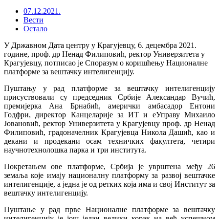
07.12.2021.
Вести
Остало
У Државном Дата центру у Крагујевцу, 6. децембра 2021.
године, проф. др Ненад Филиповић, ректор Универзитета у
Крагујевцу, потписао је Споразум о коришћењу Националне
платформе за вештачку интелигенцију.
Пуштању у рад платформе за вештачку интелигенцију
присуствовали су председник Србије Александар Вучић,
премијерка Ана Брнабић, амерички амбасадор Ентони
Годфри, директор Канцеларије за ИТ и еУправу Михаило
Јовановић, ректор Универзитета у Крагујевцу проф. др Ненад
Филиповић, градоначелник Крагујевца Никола Дашић, као и
декани и продекани осам техничких факултета, четири
научнотехнолошка парка и три института.
Покретањем ове платформе, Србија је уврштена међу 26
земаља које имају националну платформу за развој вештачке
интелигенције, а једна је од ретких која има и свој Институт за
вештачку интелигенцију.
Пуштање у рад прве Националне платформе за вештачку
интелигенцију је још један велики корак на већ успешном