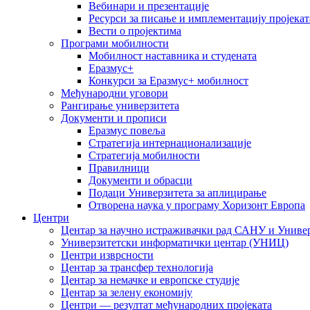
Вебинари и презентације
Ресурси за писање и имплементацију пројекат
Вести о пројектима
Програми мобилности
Мобилност наставника и студената
Еразмус+
Конкурси за Еразмус+ мобилност
Међународни уговори
Рангирање универзитета
Документи и прописи
Еразмус повеља
Стратегија интернационализације
Стратегија мобилности
Правилници
Документи и обрасци
Подаци Универзитета за аплицирање
Отворена наука у програму Хоризонт Европа
Центри
Центар за научно истраживачки рад САНУ и Универ
Универзитетски информатички центар (УНИЦ)
Центри изврсности
Центар за трансфер технологија
Центар за немачке и европске студије
Центар за зелену економију
Центри — резултат међународних пројеката