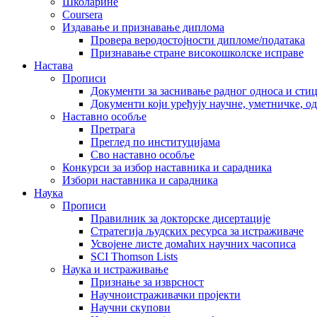
Школарине
Coursera
Издавање и признавање диплома
Провера веродостојности дипломе/података
Признавање стране високошколске исправе
Настава
Прописи
Документи за заснивање радног односа и сти
Документи који уређују научне, уметничке, о
Наставно особље
Претрага
Преглед по институцијама
Сво наставно особље
Конкурси за избор наставника и сарадника
Избори наставника и сарадника
Наука
Прописи
Правилник за докторске дисертације
Стратегија људских ресурса за истраживаче
Усвојене листе домаћих научних часописа
SCI Thomson Lists
Наука и истраживање
Признање за изврсност
Научноистраживачки пројекти
Научни скупови