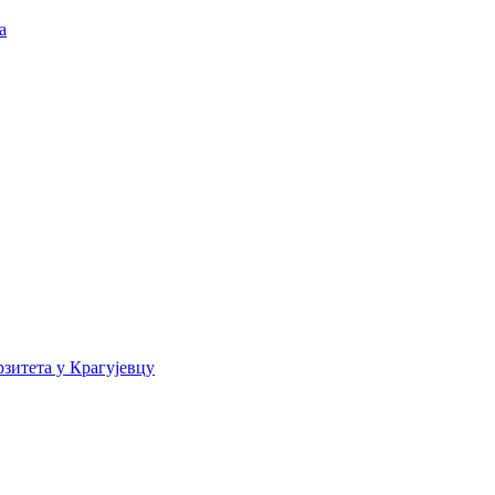
а
зитета у Крагујевцу