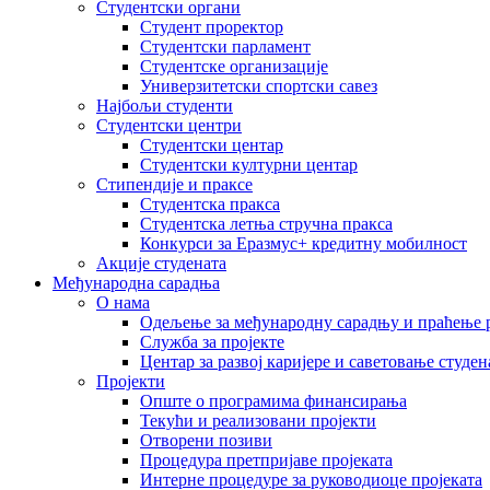
Студентски органи
Студент проректор
Студентски парламент
Студентске организације
Универзитетски спортски савез
Најбољи студенти
Студентски центри
Студентски центар
Студентски културни центар
Стипендије и праксе
Студентска пракса
Студентска летња стручна пракса
Конкурси за Еразмус+ кредитну мобилност
Акције студената
Међународна сарадња
О нама
Одељење за међународну сарадњу и праћење р
Служба за пројекте
Центар за развој каријере и саветовање студен
Пројекти
Опште о програмима финансирања
Текући и реализовани пројекти
Отворени позиви
Процедура претпријаве пројеката
Интерне процедуре за руководиоце пројеката