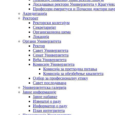
Досадашњи ректори Универзитета у Крагујев
Професори емеритуси и Почасни доктори нау
Акредитација
Ректорат
Ректорски колегијум
Секретаријат
Организациона шема
Локација
Органи Универзитета
Ректор
Савет Универзитета
Сенат Универзитета
Већа Универзитета
Комисије Универзитета
Комисија за претходна питања
Комисија за обезбеђење квалитета
Одбор за професионалну етику
Савет послодаваца
Универзитетска галерија
Јавне информације
Јавне набавке
Извештај о раду
Информатор о раду
План интегритета