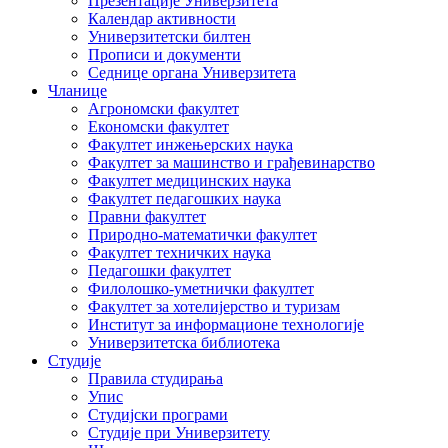
Презентације Универзитета
Календар активности
Универзитетски билтен
Прописи и документи
Седнице органа Универзитета
Чланице
Агрономски факултет
Економски факултет
Факултет инжењерских наука
Факултет за машинство и грађевинарство
Факултет медицинских наука
Факултет педагошких наука
Правни факултет
Природно-математички факултет
Факултет техничких наука
Педагошки факултет
Филолошко-уметнички факултет
Факултет за хотелијерство и туризам
Институт за информационе технологије
Универзитетска библиотека
Студије
Правила студирања
Упис
Студијски програми
Студије при Универзитету