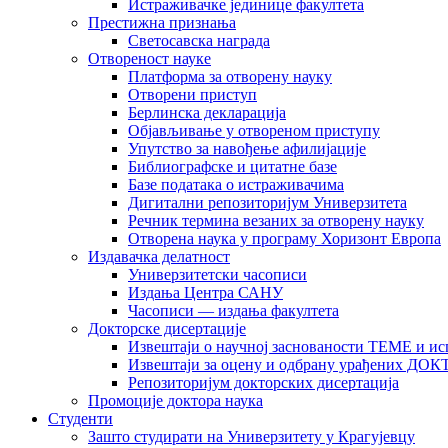
Истраживачке јединице факултета
Престижна признања
Светосавска награда
Отвореност науке
Платформа за отворену науку
Отворени приступ
Берлинска декларација
Објављивање у отвореном приступу
Упутство за навођење афилијације
Библиографске и цитатне базе
Базе података о истраживачима
Дигитални репозиторијум Универзитета
Рeчник термина везаних за отворену науку
Отворена наука у програму Хоризонт Европа
Издавачка делатност
Универзитетски часописи
Издања Центра САНУ
Часописи — издања факултета
Докторске дисертације
Извештаји о научној заснованости ТЕМЕ и ис
Извештаји за оцену и одбрану урађених
Репозиторијум докторских дисертација
Промоције доктора наука
Студенти
Зашто студирати на Универзитету у Крагујевцу