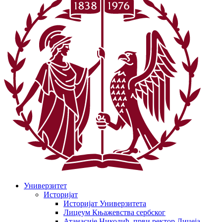
Универзитет
Историјат
Историјат Универзитета
Лицеум Књажевства сербског
Атанасије Николић, први ректор Лицеја