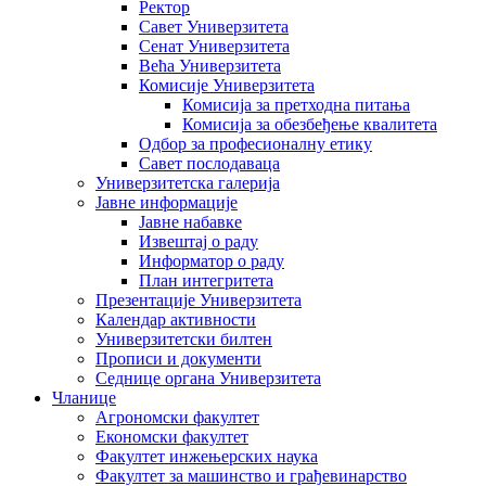
Ректор
Савет Универзитета
Сенат Универзитета
Већа Универзитета
Комисије Универзитета
Комисија за претходна питања
Комисија за обезбеђење квалитета
Одбор за професионалну етику
Савет послодаваца
Универзитетска галерија
Јавне информације
Јавне набавке
Извештај о раду
Информатор о раду
План интегритета
Презентације Универзитета
Календар активности
Универзитетски билтен
Прописи и документи
Седнице органа Универзитета
Чланице
Агрономски факултет
Економски факултет
Факултет инжењерских наука
Факултет за машинство и грађевинарство