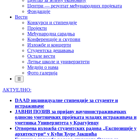
Центар за зелену економију
Центри — резултат међународних пројеката
Фондације
Вести
Конкурси и стипендије
Пројекти
Међународна сарадња
Конференције и скупови
Изложбе и концерти
Студентска дешавања
Остале вести
Летње школе и универзитети
Медији о нама
Фото галерија
☰
АКТУЕЛНО:
DAAD индивидуалне стипендије за студенте и
истраживаче
ЈАВНИ ПОЗИВ за пријаву научноистраживачких
односно уметничких пројеката младих истраживача и
уметника Универзитета у Крагујевцу
Отворена изложба студентских радова „Експозиције у
архитектури“ у Кући Ђуре Јакшића