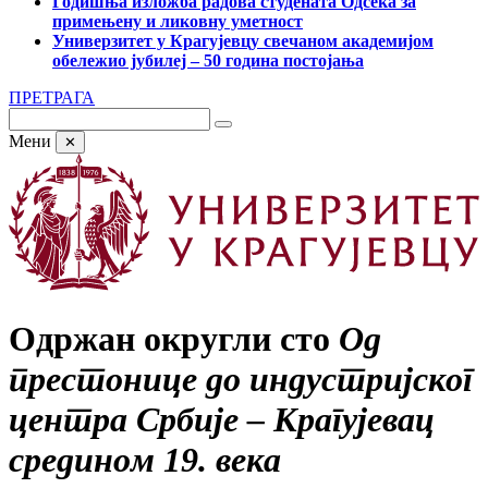
Годишња изложба радова студената Одсека за
примењену и ликовну уметност
Универзитет у Крагујевцу свечаном академијом
обележио јубилеј – 50 година постојања
ПРЕТРАГА
Мени
✕
Одржан округли сто
Од
престонице до индустријског
центра Србије – Крагујевац
средином 19. века