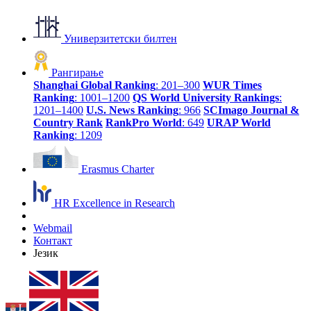
Универзитетски билтен
Рангирање
Shanghai Global Ranking
: 201–300
WUR Times
Ranking
: 1001–1200
QS World University Rankings
:
1201–1400
U.S. News Ranking
: 966
SCImago Journal &
Country Rank
RankPro World
: 649
URAP World
Ranking
: 1209
Erasmus Charter
HR Excellence in Research
Webmail
Контакт
Језик