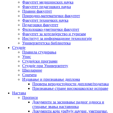
Факултет медицинских наука
Факултет педагошких наука
Правни факултет
Природно-математички факултет
Факултет техничких наука
Педагошки факултет
Филолошко-уметнички факултет
Факултет за хотелијерство и туризам
Институт за информационе технологије
Универзитетска библиотека
Студије
Правила студирања
Упис
Студијски програми
Студије при Универзитету
Школарине
Coursera
Издавање и признавање диплома
Провера веродостојности дипломе/података
Признавање стране високошколске исправе
Настава
Прописи
Документи за заснивање радног односа и
стицање звања наставника
Документи који уређују научне, уметничке,