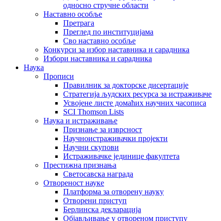
односно стручне области
Наставно особље
Претрага
Преглед по институцијама
Сво наставно особље
Конкурси за избор наставника и сарадника
Избори наставника и сарадника
Наука
Прописи
Правилник за докторске дисертације
Стратегија људских ресурса за истраживаче
Усвојене листе домаћих научних часописа
SCI Thomson Lists
Наука и истраживање
Признање за изврсност
Научноистраживачки пројекти
Научни скупови
Истраживачке јединице факултета
Престижна признања
Светосавска награда
Отвореност науке
Платформа за отворену науку
Отворени приступ
Берлинска декларација
Објављивање у отвореном приступу