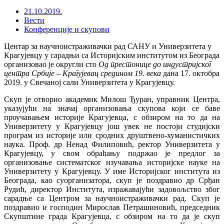
21.10.2019.
Вести
Конференције и скупови
Центар за научноистраживачки рад САНУ и Универзитета у
Крагујевцу у сарадњи са Историјским институтом из Београда
организовао је округли сто
Од престонице до индустријског
центра Србије – Крагујевац средином 19. века
дана 17. октобра
2019. у Свечаној сали Универзитета у Крагујевцу.
Скуп је отворио академик Милош Ђуран, управник Центра,
указујући на значај организовања скупова који се баве
проучавањем историје Крагујевца, с обзиром на то да на
Универзитету у Крагујевцу још увек не постоји студијски
програм из историје или сродних друштвено-хуманистичких
наука. Проф. др Ненад Филиповић, ректор Универзитета у
Крагујевцу, у свом обраћању подржао је предлог за
организовање систематског изучавања историјске науке на
Универзитету у Крагујевцу. У име Историјског института из
Београда, као суорганизатора, скуп је поздравио др Срђан
Рудић, директор Института, изражавајући задовољство због
сарадње са Центром за научноистраживачки рад. Скуп је
поздравио и господин Мирослав Петрашиновић, председник
Скупштине града Крагујевца, с обзиром на то да је скуп