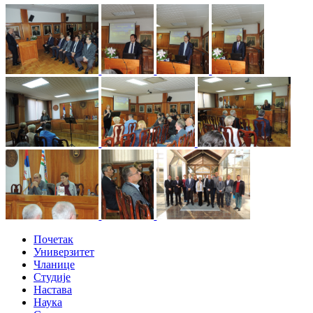
Почетак
Универзитет
Чланице
Студије
Настава
Наука