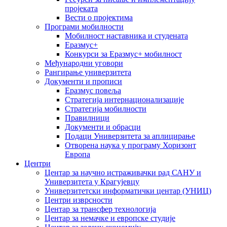
пројеката
Вести о пројектима
Програми мобилности
Мобилност наставника и студената
Еразмус+
Конкурси за Еразмус+ мобилност
Међународни уговори
Рангирање универзитета
Документи и прописи
Еразмус повеља
Стратегија интернационализације
Стратегија мобилности
Правилници
Документи и обрасци
Подаци Универзитета за аплицирање
Отворена наука у програму Хоризонт
Европа
Центри
Центар за научно истраживачки рад САНУ и
Универзитета у Крагујевцу
Универзитетски информатички центар (УНИЦ)
Центри изврсности
Центар за трансфер технологија
Центар за немачке и европске студије