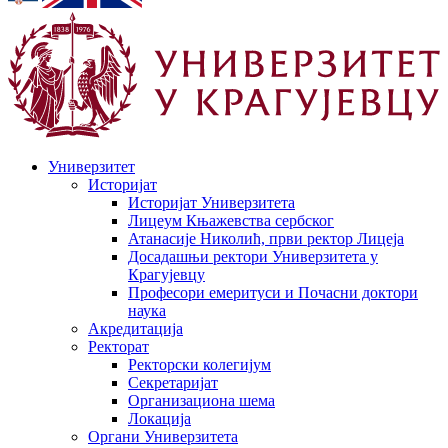
Универзитет
Историјат
Историјат Универзитета
Лицеум Књажевства сербског
Атанасије Николић, први ректор Лицеја
Досадашњи ректори Универзитета у
Крагујевцу
Професори емеритуси и Почасни доктори
наука
Акредитација
Ректорат
Ректорски колегијум
Секретаријат
Организациона шема
Локација
Органи Универзитета