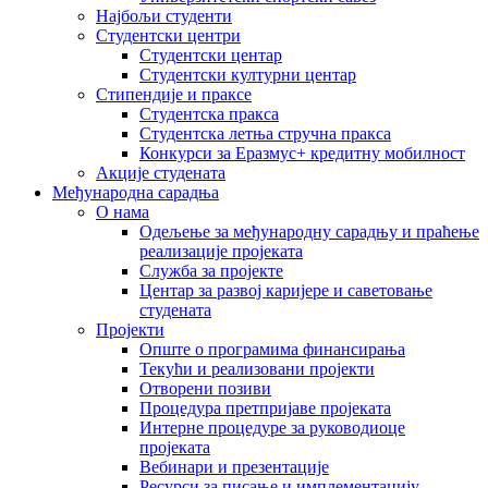
Најбољи студенти
Студентски центри
Студентски центар
Студентски културни центар
Стипендије и праксе
Студентска пракса
Студентска летња стручна пракса
Конкурси за Еразмус+ кредитну мобилност
Акције студената
Међународна сарадња
О нама
Одељење за међународну сарадњу и праћење
реализације пројеката
Служба за пројекте
Центар за развој каријере и саветовање
студената
Пројекти
Опште о програмима финансирања
Текући и реализовани пројекти
Отворени позиви
Процедура претпријаве пројеката
Интерне процедуре за руководиоце
пројеката
Вебинари и презентације
Ресурси за писање и имплементацију