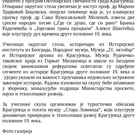
уврштен у програм Октобарских свечаности града Крагујевца.
Отварање округлог стола увеличао је наступ проф. др Марине
Трајковић Биџовски, оперске певачице која је, уз клавирску
пратњу проф. др Сање Вукосављевић Миленић, извела две
српске народне песме („Где си душо, где си рано“ Бранка
Радичевића и „Јоргован грана процвала“ Алексе Шантића),
које илуструју дух времена друге половине 19. века.
Учесници округлог стола, историчари из Историјског
института из Београда, Народног музеја, Музеја „21. октобар“
и Историјског архива из Крагујевца, Музеја Рудничко-
таковског краја из Горњег Милановца и школе из Јагодине
својим занимљивим рефератима осветлили су одређене
сегменте из историје Крагујевца друге половине 19. века и
уједно указали на важност проучавања недовољно истражене
завичајне историје. Радови изложени на скупу биће штампани
у зборнику, захваљујући подршци Министарства просвете,
науке и технолошког развоја.
За учеснике скупа организован је туристички обилазак
Крагујевца и посета музеју „Стара Ливница“, који илуструје
динамичан привредни и технолошки развој Крагујевца друге
половине 19. века.
Фото галерија