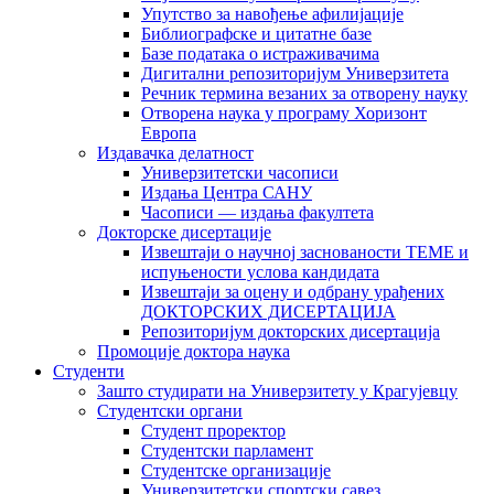
Упутство за навођење афилијације
Библиографске и цитатне базе
Базе података о истраживачима
Дигитални репозиторијум Универзитета
Рeчник термина везаних за отворену науку
Отворена наука у програму Хоризонт
Европа
Издавачка делатност
Универзитетски часописи
Издања Центра САНУ
Часописи — издања факултета
Докторске дисертације
Извештаји о научној заснованости ТЕМЕ и
испуњености услова кандидата
Извештаји за оцену и одбрану урађених
ДОКТОРСКИХ ДИСЕРТАЦИЈА
Репозиторијум докторских дисертација
Промоције доктора наука
Студенти
Зашто студирати на Универзитету у Крагујевцу
Студентски органи
Студент проректор
Студентски парламент
Студентске организације
Универзитетски спортски савез