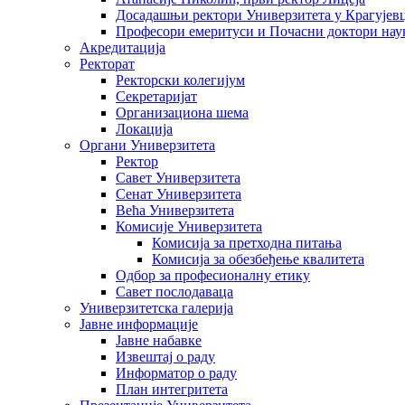
Досадашњи ректори Универзитета у Крагујев
Професори емеритуси и Почасни доктори нау
Акредитација
Ректорат
Ректорски колегијум
Секретаријат
Организациона шема
Локација
Органи Универзитета
Ректор
Савет Универзитета
Сенат Универзитета
Већа Универзитета
Комисије Универзитета
Комисија за претходна питања
Комисија за обезбеђење квалитета
Одбор за професионалну етику
Савет послодаваца
Универзитетска галерија
Јавне информације
Јавне набавке
Извештај о раду
Информатор о раду
План интегритета