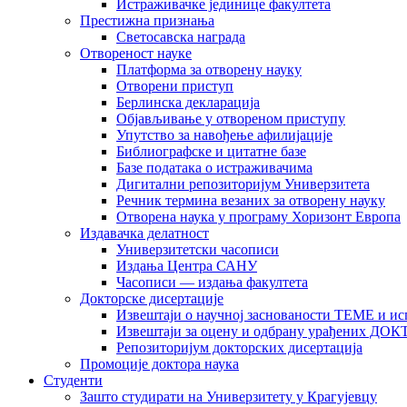
Истраживачке јединице факултета
Престижна признања
Светосавска награда
Отвореност науке
Платформа за отворену науку
Отворени приступ
Берлинска декларација
Објављивање у отвореном приступу
Упутство за навођење афилијације
Библиографске и цитатне базе
Базе података о истраживачима
Дигитални репозиторијум Универзитета
Рeчник термина везаних за отворену науку
Отворена наука у програму Хоризонт Европа
Издавачка делатност
Универзитетски часописи
Издања Центра САНУ
Часописи — издања факултета
Докторске дисертације
Извештаји о научној заснованости ТЕМЕ и ис
Извештаји за оцену и одбрану урађених
Репозиторијум докторских дисертација
Промоције доктора наука
Студенти
Зашто студирати на Универзитету у Крагујевцу