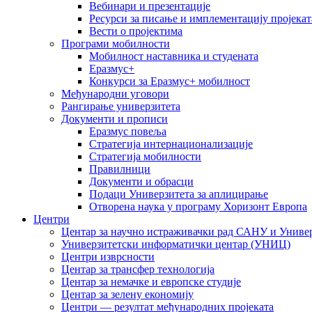
Вебинари и презентације
Ресурси за писање и имплементацију пројекат
Вести о пројектима
Програми мобилности
Мобилност наставника и студената
Еразмус+
Конкурси за Еразмус+ мобилност
Међународни уговори
Рангирање универзитета
Документи и прописи
Еразмус повеља
Стратегија интернационализације
Стратегија мобилности
Правилници
Документи и обрасци
Подаци Универзитета за аплицирање
Отворена наука у програму Хоризонт Европа
Центри
Центар за научно истраживачки рад САНУ и Универ
Универзитетски информатички центар (УНИЦ)
Центри изврсности
Центар за трансфер технологија
Центар за немачке и европске студије
Центар за зелену економију
Центри — резултат међународних пројеката