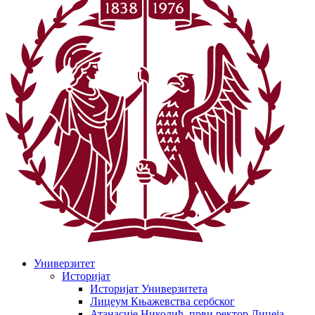
Универзитет
Историјат
Историјат Универзитета
Лицеум Књажевства сербског
Атанасије Николић, први ректор Лицеја