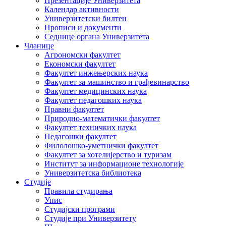
Презентације Универзитета
Календар активности
Универзитетски билтен
Прописи и документи
Седнице органа Универзитета
Чланице
Агрономски факултет
Економски факултет
Факултет инжењерских наука
Факултет за машинство и грађевинарство
Факултет медицинских наука
Факултет педагошких наука
Правни факултет
Природно-математички факултет
Факултет техничких наука
Педагошки факултет
Филолошко-уметнички факултет
Факултет за хотелијерство и туризам
Институт за информационе технологије
Универзитетска библиотека
Студије
Правила студирања
Упис
Студијски програми
Студије при Универзитету