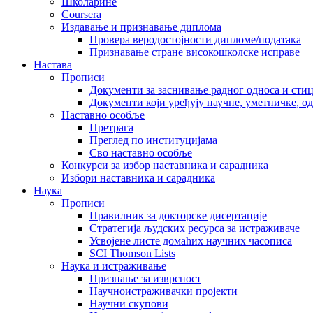
Школарине
Coursera
Издавање и признавање диплома
Провера веродостојности дипломе/података
Признавање стране високошколске исправе
Настава
Прописи
Документи за заснивање радног односа и сти
Документи који уређују научне, уметничке, о
Наставно особље
Претрага
Преглед по институцијама
Сво наставно особље
Конкурси за избор наставника и сарадника
Избори наставника и сарадника
Наука
Прописи
Правилник за докторске дисертације
Стратегија људских ресурса за истраживаче
Усвојене листе домаћих научних часописа
SCI Thomson Lists
Наука и истраживање
Признање за изврсност
Научноистраживачки пројекти
Научни скупови