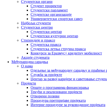
Студентски органи
Студент проректор
Студентски парламент
Студентске организације
Универзитетски спортски савез
Најбољи студенти
Студентски центри
Студентски центар
Студентски културни центар
Стипендије и праксе
Студентска пракса
Студентска летња стручна пракса
Конкурси за Еразмус+ кредитну мобилност
Акције студената
Међународна сарадња
О нама
Одељење за међународну сарадњу и праћење р
Служба за пројекте
Центар за развој каријере и саветовање студен
Пројекти
Опште о програмима финансирања
Текући и реализовани пројекти
Отворени позиви
Процедура претпријаве пројеката
Интерне процедуре за руководиоце пројеката