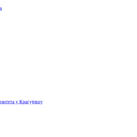
а
зитета у Крагујевцу