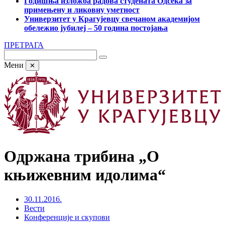
Годишња изложба радова студената Одсека за
примењену и ликовну уметност
Универзитет у Крагујевцу свечаном академијом
обележио јубилеј – 50 година постојања
ПРЕТРАГА
Мени
✕
Одржана трибина „О
књижевним идолима“
30.11.2016.
Вести
Конференције и скупови