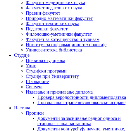
Факултет медицинских наука
Факултет педагошких наука
Правни факултет
Природно-математички факултет
Факултет техничких наука
Педагошки факултет
Филолошко-уметнички факултет
Факултет за хотелијерство и туризам
Институт за информационе технологије
Универзитетска библиотека
Студије
Правила студирања
Упис
Студијски програми
Студије при Универзитету
Школарине
Coursera
Издавање и признавање диплома
Провера веродостојности дипломе/података
Признавање стране високошколске исправе
Настава
Прописи
Документи за заснивање радног односа и
стицање звања наставника
Документи који уређују научне, уметничке,