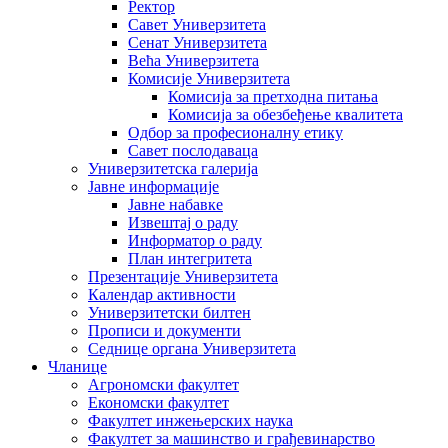
Ректор
Савет Универзитета
Сенат Универзитета
Већа Универзитета
Комисије Универзитета
Комисија за претходна питања
Комисија за обезбеђење квалитета
Одбор за професионалну етику
Савет послодаваца
Универзитетска галерија
Јавне информације
Јавне набавке
Извештај о раду
Информатор о раду
План интегритета
Презентације Универзитета
Календар активности
Универзитетски билтен
Прописи и документи
Седнице органа Универзитета
Чланице
Агрономски факултет
Економски факултет
Факултет инжењерских наука
Факултет за машинство и грађевинарство