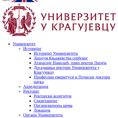
Универзитет
Историјат
Историјат Универзитета
Лицеум Књажевства сербског
Атанасије Николић, први ректор Лицеја
Досадашњи ректори Универзитета у
Крагујевцу
Професори емеритуси и Почасни доктори
наука
Акредитација
Ректорат
Ректорски колегијум
Секретаријат
Организациона шема
Локација
Органи Универзитета