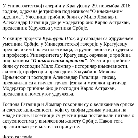
У Универзитетској галерији у Крагујевцу, 29. новембра 2016.
године, одржана је трибина под називом "О књижевним
идолима". Учесници трибине били су Мило Ломпар и
Александар Гаталица док је модератор био Карло Астрахан,
председник Удружења уметника Србије.
У оквиру пројекта
Културни Шок
, а у сарадњи са Удружењем
уметника Србије, у Универзитетској галерији у Крагујевцу
пред великим бројем посетилаца, стручне јавности, студената
и професора Универзитета у Крагујевцу, одржана је трибина
под називом
"О књижевним идолима"
. Учесници трибине
били су господин Мило Ломпар - историчар књижевности,
филозоф, професор и председник Задужбине Милоша
Црњанског и господин Александар Гаталица - писац,
преводилац са античког грчког језика и музички критичар.
Модератор трибине био је господин Карло Астрахан,
председник поменутог удружења.
Господа Гаталица и Ломпар говорили су о великанима српске
и светске књижевности који су својим делима утицали на
младе писце. Посетиоци су учесницима постављали питања о
актуелностима у књижевном животу Србије. Након тога
организован је и коктел за присутне.
Фото галерија