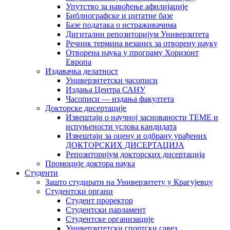
Упутство за навођење афилијације
Библиографске и цитатне базе
Базе података о истраживачима
Дигитални репозиторијум Универзитета
Рeчник термина везаних за отворену науку
Отворена наука у програму Хоризонт
Европа
Издавачка делатност
Универзитетски часописи
Издања Центра САНУ
Часописи — издања факултета
Докторске дисертације
Извештаји о научној заснованости ТЕМЕ и
испуњености услова кандидата
Извештаји за оцену и одбрану урађених
ДОКТОРСКИХ ДИСЕРТАЦИЈА
Репозиторијум докторских дисертација
Промоције доктора наука
Студенти
Зашто студирати на Универзитету у Крагујевцу
Студентски органи
Студент проректор
Студентски парламент
Студентске организације
Универзитетски спортски савез