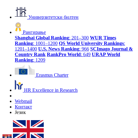
Универзитетски билтен
Рангирање
Shanghai Global Ranking
: 201–300
WUR Times
Ranking
: 1001–1200
QS World University Rankings
:
1201–1400
U.S. News Ranking
: 966
SCImago Journal &
Country Rank
RankPro World
: 649
URAP World
Ranking
: 1209
Erasmus Charter
HR Excellence in Research
Webmail
Контакт
Језик