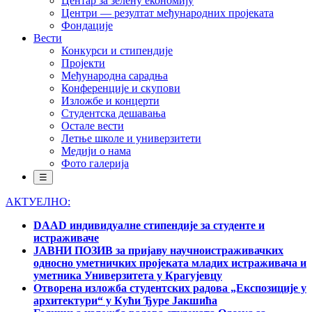
Центар за зелену економију
Центри — резултат међународних пројеката
Фондације
Вести
Конкурси и стипендије
Пројекти
Међународна сарадња
Конференције и скупови
Изложбе и концерти
Студентска дешавања
Остале вести
Летње школе и универзитети
Медији о нама
Фото галерија
☰
АКТУЕЛНО:
DAAD индивидуалне стипендије за студенте и
истраживаче
ЈАВНИ ПОЗИВ за пријаву научноистраживачких
односно уметничких пројеката младих истраживача и
уметника Универзитета у Крагујевцу
Отворена изложба студентских радова „Експозиције у
архитектури“ у Кући Ђуре Јакшића