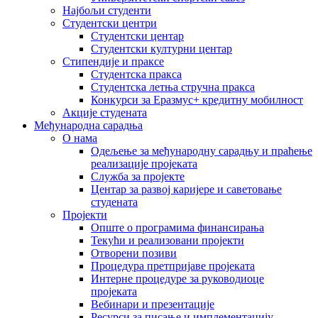
Најбољи студенти
Студентски центри
Студентски центар
Студентски културни центар
Стипендије и праксе
Студентска пракса
Студентска летња стручна пракса
Конкурси за Еразмус+ кредитну мобилност
Акције студената
Међународна сарадња
О нама
Одељење за међународну сарадњу и праћење
реализације пројеката
Служба за пројекте
Центар за развој каријере и саветовање
студената
Пројекти
Опште о програмима финансирања
Текући и реализовани пројекти
Отворени позиви
Процедура претпријаве пројеката
Интерне процедуре за руководиоце
пројеката
Вебинари и презентације
Ресурси за писање и имплементацију