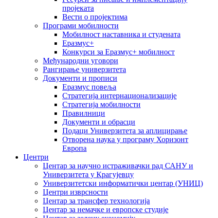
пројеката
Вести о пројектима
Програми мобилности
Мобилност наставника и студената
Еразмус+
Конкурси за Еразмус+ мобилност
Међународни уговори
Рангирање универзитета
Документи и прописи
Еразмус повеља
Стратегија интернационализације
Стратегија мобилности
Правилници
Документи и обрасци
Подаци Универзитета за аплицирање
Отворена наука у програму Хоризонт
Европа
Центри
Центар за научно истраживачки рад САНУ и
Универзитета у Крагујевцу
Универзитетски информатички центар (УНИЦ)
Центри изврсности
Центар за трансфер технологија
Центар за немачке и европске студије