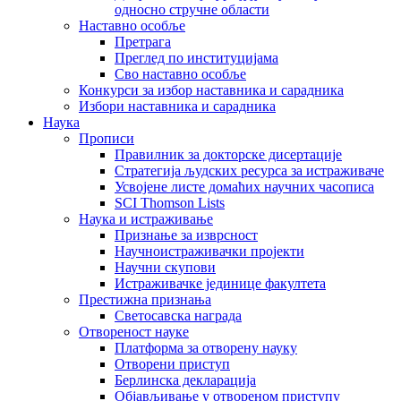
односно стручне области
Наставно особље
Претрага
Преглед по институцијама
Сво наставно особље
Конкурси за избор наставника и сарадника
Избори наставника и сарадника
Наука
Прописи
Правилник за докторске дисертације
Стратегија људских ресурса за истраживаче
Усвојене листе домаћих научних часописа
SCI Thomson Lists
Наука и истраживање
Признање за изврсност
Научноистраживачки пројекти
Научни скупови
Истраживачке јединице факултета
Престижна признања
Светосавска награда
Отвореност науке
Платформа за отворену науку
Отворени приступ
Берлинска декларација
Објављивање у отвореном приступу