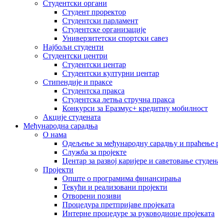
Студентски органи
Студент проректор
Студентски парламент
Студентске организације
Универзитетски спортски савез
Најбољи студенти
Студентски центри
Студентски центар
Студентски културни центар
Стипендије и праксе
Студентска пракса
Студентска летња стручна пракса
Конкурси за Еразмус+ кредитну мобилност
Акције студената
Међународна сарадња
О нама
Одељење за међународну сарадњу и праћење р
Служба за пројекте
Центар за развој каријере и саветовање студен
Пројекти
Опште о програмима финансирања
Текући и реализовани пројекти
Отворени позиви
Процедура претпријаве пројеката
Интерне процедуре за руководиоце пројеката