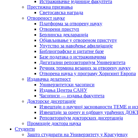
Истраживачке јединице факултета
Престижна признања
Светосавска награда
Отвореност науке
Платформа за отворену науку
Отворени приступ
Берлинска декларација
Објављивање у отвореном приступу
Упутство за навођење афилијације
Библиографске и цитатне базе
Базе података о истраживачима
Дигитални репозиторијум Универзитета
Рeчник термина везаних за отворену науку
Отворена наука у програму Хоризонт Европа
Издавачка делатност
Универзитетски часописи
Издања Центра САНУ
Часописи — издања факултета
Докторске дисертације
Извештаји о научној заснованости ТЕМЕ и ис
Извештаји за оцену и одбрану урађених
Репозиторијум докторских дисертација
Промоције доктора наука
Студенти
Зашто студирати на Универзитету у Крагујевцу