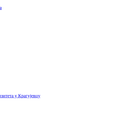
а
зитета у Крагујевцу