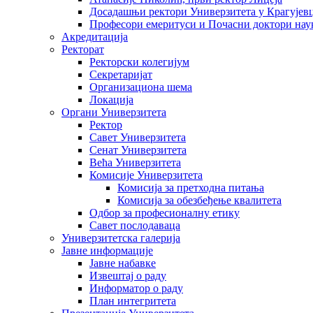
Досадашњи ректори Универзитета у Крагујев
Професори емеритуси и Почасни доктори нау
Акредитација
Ректорат
Ректорски колегијум
Секретаријат
Организациона шема
Локација
Органи Универзитета
Ректор
Савет Универзитета
Сенат Универзитета
Већа Универзитета
Комисије Универзитета
Комисија за претходна питања
Комисија за обезбеђење квалитета
Одбор за професионалну етику
Савет послодаваца
Универзитетска галерија
Јавне информације
Јавне набавке
Извештај о раду
Информатор о раду
План интегритета