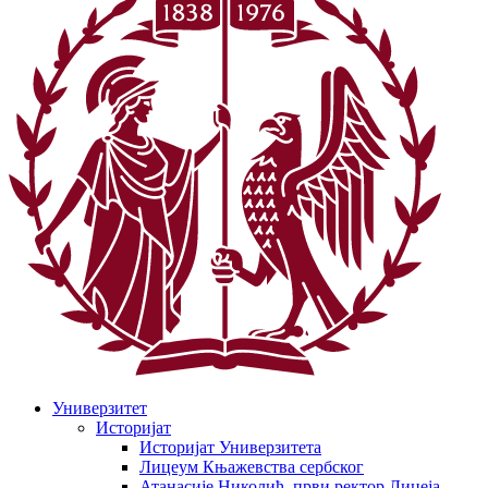
Универзитет
Историјат
Историјат Универзитета
Лицеум Књажевства сербског
Атанасије Николић, први ректор Лицеја