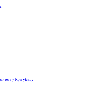
а
зитета у Крагујевцу