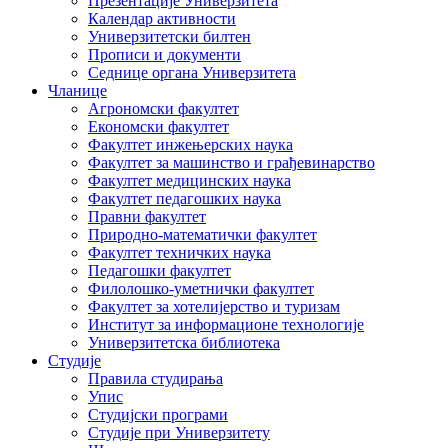
Презентације Универзитета
Календар активности
Универзитетски билтен
Прописи и документи
Седнице органа Универзитета
Чланице
Агрономски факултет
Економски факултет
Факултет инжењерских наука
Факултет за машинство и грађевинарство
Факултет медицинских наука
Факултет педагошких наука
Правни факултет
Природно-математички факултет
Факултет техничких наука
Педагошки факултет
Филолошко-уметнички факултет
Факултет за хотелијерство и туризам
Институт за информационе технологије
Универзитетска библиотека
Студије
Правила студирања
Упис
Студијски програми
Студије при Универзитету