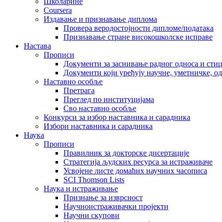
Школарине
Coursera
Издавање и признавање диплома
Провера веродостојности дипломе/података
Признавање стране високошколске исправе
Настава
Прописи
Документи за заснивање радног односа и сти
Документи који уређују научне, уметничке, о
Наставно особље
Претрага
Преглед по институцијама
Сво наставно особље
Конкурси за избор наставника и сарадника
Избори наставника и сарадника
Наука
Прописи
Правилник за докторске дисертације
Стратегија људских ресурса за истраживаче
Усвојене листе домаћих научних часописа
SCI Thomson Lists
Наука и истраживање
Признање за изврсност
Научноистраживачки пројекти
Научни скупови