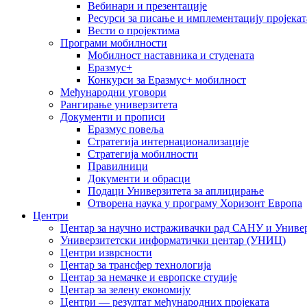
Вебинари и презентације
Ресурси за писање и имплементацију пројекат
Вести о пројектима
Програми мобилности
Мобилност наставника и студената
Еразмус+
Конкурси за Еразмус+ мобилност
Међународни уговори
Рангирање универзитета
Документи и прописи
Еразмус повеља
Стратегија интернационализације
Стратегија мобилности
Правилници
Документи и обрасци
Подаци Универзитета за аплицирање
Отворена наука у програму Хоризонт Европа
Центри
Центар за научно истраживачки рад САНУ и Универ
Универзитетски информатички центар (УНИЦ)
Центри изврсности
Центар за трансфер технологија
Центар за немачке и европске студије
Центар за зелену економију
Центри — резултат међународних пројеката