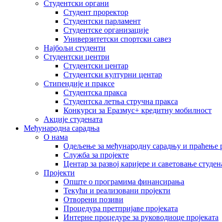
Студентски органи
Студент проректор
Студентски парламент
Студентске организације
Универзитетски спортски савез
Најбољи студенти
Студентски центри
Студентски центар
Студентски културни центар
Стипендије и праксе
Студентска пракса
Студентска летња стручна пракса
Конкурси за Еразмус+ кредитну мобилност
Акције студената
Међународна сарадња
О нама
Одељење за међународну сарадњу и праћење р
Служба за пројекте
Центар за развој каријере и саветовање студен
Пројекти
Опште о програмима финансирања
Текући и реализовани пројекти
Отворени позиви
Процедура претпријаве пројеката
Интерне процедуре за руководиоце пројеката