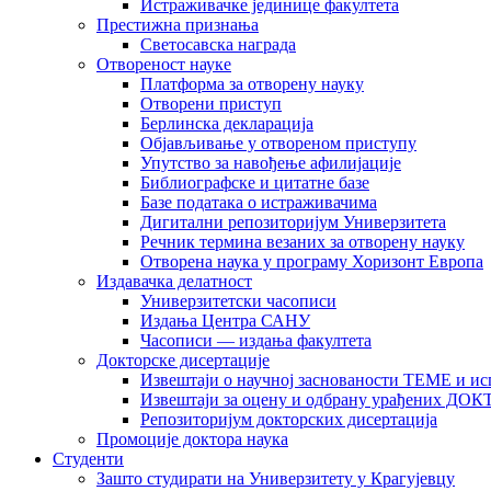
Истраживачке јединице факултета
Престижна признања
Светосавска награда
Отвореност науке
Платформа за отворену науку
Отворени приступ
Берлинска декларација
Објављивање у отвореном приступу
Упутство за навођење афилијације
Библиографске и цитатне базе
Базе података о истраживачима
Дигитални репозиторијум Универзитета
Рeчник термина везаних за отворену науку
Отворена наука у програму Хоризонт Европа
Издавачка делатност
Универзитетски часописи
Издања Центра САНУ
Часописи — издања факултета
Докторске дисертације
Извештаји о научној заснованости ТЕМЕ и ис
Извештаји за оцену и одбрану урађених
Репозиторијум докторских дисертација
Промоције доктора наука
Студенти
Зашто студирати на Универзитету у Крагујевцу