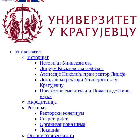
Универзитет
Историјат
Историјат Универзитета
Лицеум Књажевства сербског
Атанасије Николић, први ректор Лицеја
Досадашњи ректори Универзитета у
Крагујевцу
Професори емеритуси и Почасни доктори
наука
Акредитација
Ректорат
Ректорски колегијум
Секретаријат
Организациона шема
Локација
Органи Универзитета