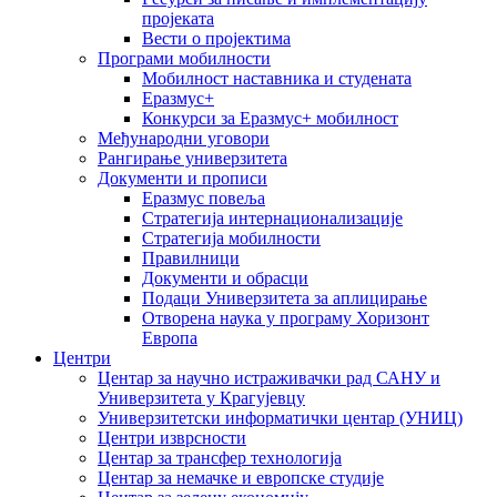
пројеката
Вести о пројектима
Програми мобилности
Мобилност наставника и студената
Еразмус+
Конкурси за Еразмус+ мобилност
Међународни уговори
Рангирање универзитета
Документи и прописи
Еразмус повеља
Стратегија интернационализације
Стратегија мобилности
Правилници
Документи и обрасци
Подаци Универзитета за аплицирање
Отворена наука у програму Хоризонт
Европа
Центри
Центар за научно истраживачки рад САНУ и
Универзитета у Крагујевцу
Универзитетски информатички центар (УНИЦ)
Центри изврсности
Центар за трансфер технологија
Центар за немачке и европске студије