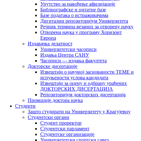
Упутство за навођење афилијације
Библиографске и цитатне базе
Базе података о истраживачима
Дигитални репозиторијум Универзитета
Рeчник термина везаних за отворену науку
Отворена наука у програму Хоризонт
Европа
Издавачка делатност
Универзитетски часописи
Издања Центра САНУ
Часописи — издања факултета
Докторске дисертације
Извештаји о научној заснованости ТЕМЕ и
испуњености услова кандидата
Извештаји за оцену и одбрану урађених
ДОКТОРСКИХ ДИСЕРТАЦИЈА
Репозиторијум докторских дисертација
Промоције доктора наука
Студенти
Зашто студирати на Универзитету у Крагујевцу
Студентски органи
Студент проректор
Студентски парламент
Студентске организације
Универзитетски спортски савез