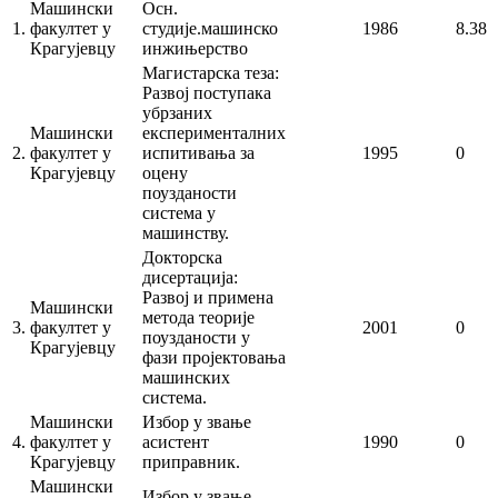
Машински
Осн.
1.
факултет у
студије.машинско
1986
8.38
Крагујевцу
инжињерство
Магистарска теза:
Развој поступака
убрзаних
Машински
експерименталних
2.
факултет у
испитивања за
1995
0
Крагујевцу
оцену
поузданости
система у
машинству.
Докторска
дисертација:
Развој и примена
Машински
метода теорије
3.
факултет у
2001
0
поузданости у
Крагујевцу
фази пројектовања
машинских
система.
Машински
Избор у звање
4.
факултет у
асистент
1990
0
Крагујевцу
приправник.
Машински
Избор у звање