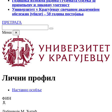
Годишња изложба радова студената Одсека за
примењену и ликовну уметност
Универзитет у Крагујевцу свечаном академијом
обележио јубилеј – 50 година постојања
ПРЕТРАГА
Мени
✕
Лични профил
Наставно особље
ФИН
Добривоје М. Ћатић