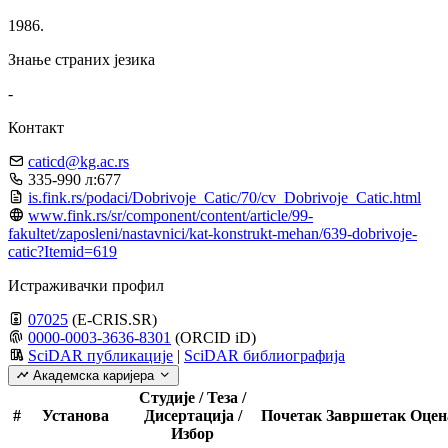
1986.
Знање страних језика
-
Контакт
caticd@kg.ac.rs
335-990 л:677
is.fink.rs/podaci/Dobrivoje_Catic/70/cv_Dobrivoje_Catic.html
www.fink.rs/sr/component/content/article/99-
fakultet/zaposleni/nastavnici/kat-konstrukt-mehan/639-dobrivoje-
catic?Itemid=619
Истраживачки профил
07025
(E-CRIS.SR)
0000-0003-3636-8301
(ORCID iD)
SciDAR публикације
|
SciDAR библиографија
Академска каријера
Студије / Теза /
#
Установа
Дисертација /
Почетак
Завршетак
Оцен
Избор