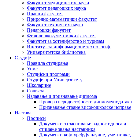
Факултет медицинских наука
Факултет педагошких наука
Правни факултет
Природно-математички факултет
Факултет техничких наука
Педагошки факултет
Филолошко-уметнички факултет
Факултет за хотелијерство и туризам
Институт за информационе технологије
Универзитетска библиотека
Студије
Правила студирања
Упис
Студијски програми
Студије при Универзитету
Школарине
Coursera
Издавање и признавање диплома
Провера веродостојности дипломе/података
Признавање стране високошколске исправе
Настава
Прописи
Документи за заснивање радног односа и
стицање звања наставника
Документи који уређују научне, уметничке,