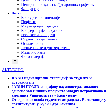
Центар за зелену економију
Центри — резултат међународних пројеката
Фондације
Вести
Конкурси и стипендије
Пројекти
Међународна сарадња
Конференције и скупови
Изложбе и концерти
Студентска дешавања
Остале вести
Летње школе и универзитети
Медији о нама
Фото галерија
☰
АКТУЕЛНО:
DAAD индивидуалне стипендије за студенте и
истраживаче
ЈАВНИ ПОЗИВ за пријаву научноистраживачких
односно уметничких пројеката младих истраживача и
уметника Универзитета у Крагујевцу
Отворена изложба студентских радова „Експозиције у
архитектури“ у Кући Ђуре Јакшића