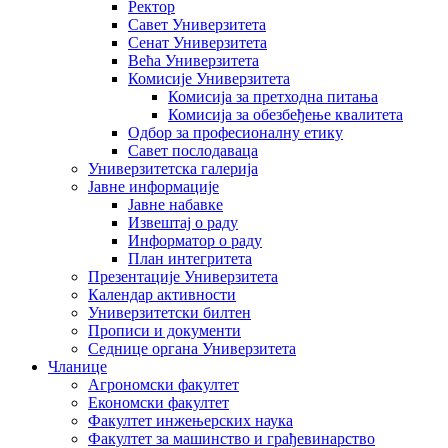
Ректор
Савет Универзитета
Сенат Универзитета
Већа Универзитета
Комисије Универзитета
Комисија за претходна питања
Комисија за обезбеђење квалитета
Одбор за професионалну етику
Савет послодаваца
Универзитетска галерија
Јавне информације
Јавне набавке
Извештај о раду
Информатор о раду
План интегритета
Презентације Универзитета
Календар активности
Универзитетски билтен
Прописи и документи
Седнице органа Универзитета
Чланице
Агрономски факултет
Економски факултет
Факултет инжењерских наука
Факултет за машинство и грађевинарство