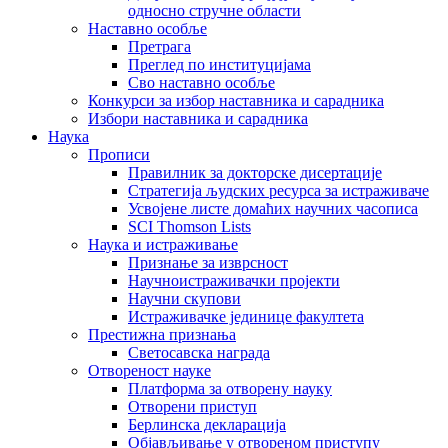
односно стручне области
Наставно особље
Претрага
Преглед по институцијама
Сво наставно особље
Конкурси за избор наставника и сарадника
Избори наставника и сарадника
Наука
Прописи
Правилник за докторске дисертације
Стратегија људских ресурса за истраживаче
Усвојене листе домаћих научних часописа
SCI Thomson Lists
Наука и истраживање
Признање за изврсност
Научноистраживачки пројекти
Научни скупови
Истраживачке јединице факултета
Престижна признања
Светосавска награда
Отвореност науке
Платформа за отворену науку
Отворени приступ
Берлинска декларација
Објављивање у отвореном приступу