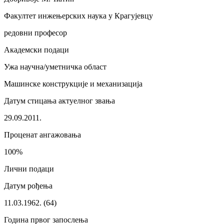
Факултет инжењерских наука у Крагујевцу
редовни професор
Академски подаци
Ужа научна/уметничка област
Машинске конструкције и механизација
Датум стицања актуелног звања
29.09.2011.
Проценат ангажовања
100%
Лични подаци
Датум рођења
11.03.1962. (64)
Година првог запослења