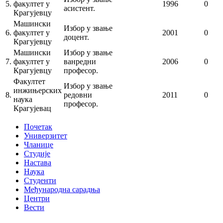
5.
факултет у
1996
0
асистент.
Крагујевцу
Машински
Избор у звање
6.
факултет у
2001
0
доцент.
Крагујевцу
Машински
Избор у звање
7.
факултет у
ванредни
2006
0
Крагујевцу
професор.
Факултет
Избор у звање
инжињерских
8.
редовни
2011
0
наука
професор.
Крагујевац
Почетак
Универзитет
Чланице
Студије
Настава
Наука
Студенти
Међународна сарадња
Центри
Вести