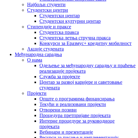
Најбољи студенти
Студентски центри
Студентски центар
Студентски културни центар
Стипендије и праксе
Студентска пракса
Студентска летња стручна пракса
Конкурси за Еразмус+ кредитну мобилност
Акције студената
Међународна сарадња
О нама
Одељење за међународну сарадњу и праћење
реализације пројеката
Служба за пројекте
Центар за развој каријере и саветовање
студената
Пројекти
Опште о програмима финансирања
Текући и реализовани пројекти
Отворени позиви
Процедура претпријаве пројеката
Интерне процедуре за руководиоце
пројеката
Вебинари и презентације
Ресурси за писање и имплементацију