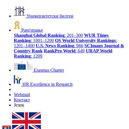
Универзитетски билтен
Рангирање
Shanghai Global Ranking
: 201–300
WUR Times
Ranking
: 1001–1200
QS World University Rankings
:
1201–1400
U.S. News Ranking
: 966
SCImago Journal &
Country Rank
RankPro World
: 649
URAP World
Ranking
: 1209
Erasmus Charter
HR Excellence in Research
Webmail
Контакт
Језик