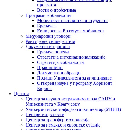
пројеката
Вести о пројектима
Програми мобилности
Мобилност наставника и студената
Еразмус+
Конкурси за Еразмус+ мобилност
Међународни уговори
Рангирање универзитета
Документи и прописи
Еразмус повеља
Стратегија интернационализације
Стратегија мобилности
Правилници
Документи и обрасци
Подаци Универзитета за аплицирање
Отворена наука у програму Хоризонт
Европа
Центри
Центар за научно истраживачки рад САНУ и
Универзитета у Крагујевцу
Универзитетски информатички центар (УНИЦ)
Центри изврсности
Центар за трансфер технологија
Центар за немачке и европске студије