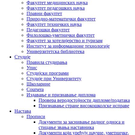
Факултет медицинских наука
Факултет педагошких наука
Правни факултет
Природно-математички факултет
Факултет техничких наука
Педагошки факултет
Филолошко-уметнички факултет
Факултет за хотелијерство и туризам
Институт за информационе технологије
Универзитетска библиотека
Студије
Правила студирања
Упис
Студијски програми
Студије при Универзитету
Школарине
Coursera
Издавање и признавање диплома
Провера веродостојности дипломе/података
Признавање стране високошколске исправе
Настава
Прописи
Документи за заснивање радног односа и
стицање звања наставника
Документи који уређују научне, уметничке,