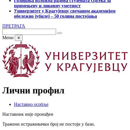
Годишња изложба радова студената Одсека за
примењену и ликовну уметност
Универзитет у Крагујевцу свечаном академијом
обележио јубилеј – 50 година постојања
ПРЕТРАГА
Мени
✕
Лични профил
Наставно особље
Наставник није пронађен
Тражени истраживачки број не постоји у бази.