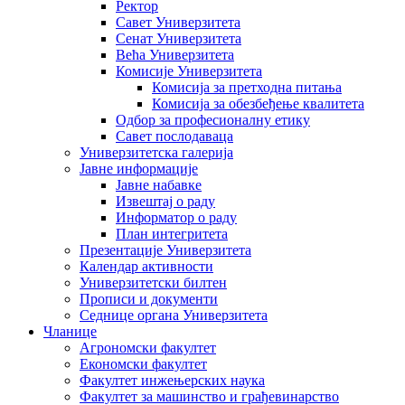
Ректор
Савет Универзитета
Сенат Универзитета
Већа Универзитета
Комисије Универзитета
Комисија за претходна питања
Комисија за обезбеђење квалитета
Одбор за професионалну етику
Савет послодаваца
Универзитетска галерија
Јавне информације
Јавне набавке
Извештај о раду
Информатор о раду
План интегритета
Презентације Универзитета
Календар активности
Универзитетски билтен
Прописи и документи
Седнице органа Универзитета
Чланице
Агрономски факултет
Економски факултет
Факултет инжењерских наука
Факултет за машинство и грађевинарство