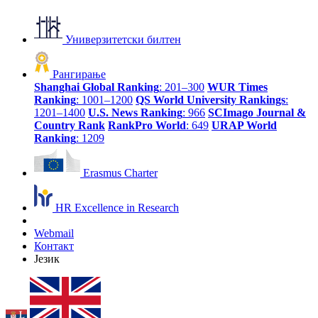
Универзитетски билтен
Рангирање
Shanghai Global Ranking
: 201–300
WUR Times
Ranking
: 1001–1200
QS World University Rankings
:
1201–1400
U.S. News Ranking
: 966
SCImago Journal &
Country Rank
RankPro World
: 649
URAP World
Ranking
: 1209
Erasmus Charter
HR Excellence in Research
Webmail
Контакт
Језик