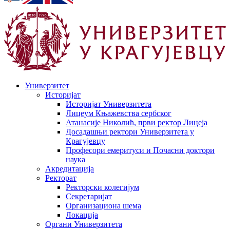
Универзитет
Историјат
Историјат Универзитета
Лицеум Књажевства сербског
Атанасије Николић, први ректор Лицеја
Досадашњи ректори Универзитета у
Крагујевцу
Професори емеритуси и Почасни доктори
наука
Акредитација
Ректорат
Ректорски колегијум
Секретаријат
Организациона шема
Локација
Органи Универзитета