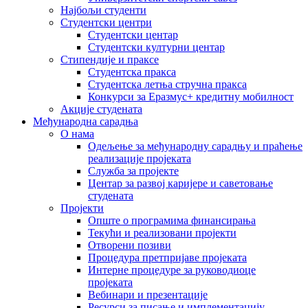
Најбољи студенти
Студентски центри
Студентски центар
Студентски културни центар
Стипендије и праксе
Студентска пракса
Студентска летња стручна пракса
Конкурси за Еразмус+ кредитну мобилност
Акције студената
Међународна сарадња
О нама
Одељење за међународну сарадњу и праћење
реализације пројеката
Служба за пројекте
Центар за развој каријере и саветовање
студената
Пројекти
Опште о програмима финансирања
Текући и реализовани пројекти
Отворени позиви
Процедура претпријаве пројеката
Интерне процедуре за руководиоце
пројеката
Вебинари и презентације
Ресурси за писање и имплементацију