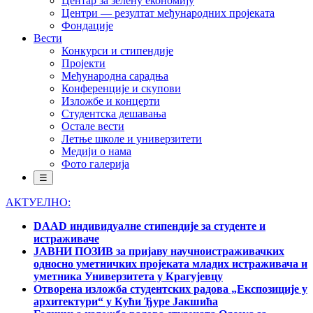
Центар за зелену економију
Центри — резултат међународних пројеката
Фондације
Вести
Конкурси и стипендије
Пројекти
Међународна сарадња
Конференције и скупови
Изложбе и концерти
Студентска дешавања
Остале вести
Летње школе и универзитети
Медији о нама
Фото галерија
☰
АКТУЕЛНО:
DAAD индивидуалне стипендије за студенте и
истраживаче
ЈАВНИ ПОЗИВ за пријаву научноистраживачких
односно уметничких пројеката младих истраживача и
уметника Универзитета у Крагујевцу
Отворена изложба студентских радова „Експозиције у
архитектури“ у Кући Ђуре Јакшића