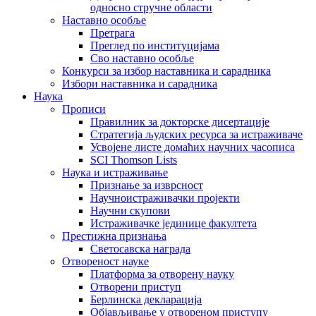
односно стручне области
Наставно особље
Претрага
Преглед по институцијама
Сво наставно особље
Конкурси за избор наставника и сарадника
Избори наставника и сарадника
Наука
Прописи
Правилник за докторске дисертације
Стратегија људских ресурса за истраживаче
Усвојене листе домаћих научних часописа
SCI Thomson Lists
Наука и истраживање
Признање за изврсност
Научноистраживачки пројекти
Научни скупови
Истраживачке јединице факултета
Престижна признања
Светосавска награда
Отвореност науке
Платформа за отворену науку
Отворени приступ
Берлинска декларација
Објављивање у отвореном приступу