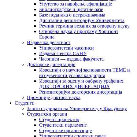
Упутство за навођење афилијације
Библиографске и цитатне базе
Базе података о истраживачима
Дигитални репозиторијум Универзитета
Рeчник термина везаних за отворену науку
Отворена наука у програму Хоризонт
Европа
Издавачка делатност
Универзитетски часописи
Издања Центра САНУ
Часописи — издања факултета
Докторске дисертације
Извештаји о научној заснованости ТЕМЕ и
испуњености услова кандидата
Извештаји за оцену и одбрану урађених
ДОКТОРСКИХ ДИСЕРТАЦИЈА
Репозиторијум докторских дисертација
Промоције доктора наука
Студенти
Зашто студирати на Универзитету у Крагујевцу
Студентски органи
Студент проректор
Студентски парламент
Студентске организације
Универзитетски спортски савез