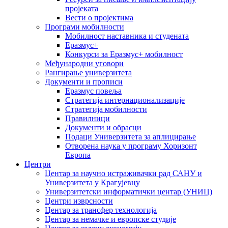
пројеката
Вести о пројектима
Програми мобилности
Мобилност наставника и студената
Еразмус+
Конкурси за Еразмус+ мобилност
Међународни уговори
Рангирање универзитета
Документи и прописи
Еразмус повеља
Стратегија интернационализације
Стратегија мобилности
Правилници
Документи и обрасци
Подаци Универзитета за аплицирање
Отворена наука у програму Хоризонт
Европа
Центри
Центар за научно истраживачки рад САНУ и
Универзитета у Крагујевцу
Универзитетски информатички центар (УНИЦ)
Центри изврсности
Центар за трансфер технологија
Центар за немачке и европске студије