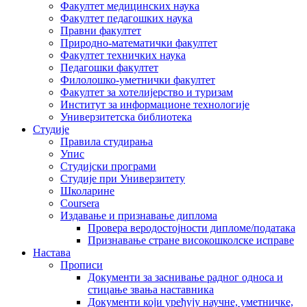
Факултет медицинских наука
Факултет педагошких наука
Правни факултет
Природно-математички факултет
Факултет техничких наука
Педагошки факултет
Филолошко-уметнички факултет
Факултет за хотелијерство и туризам
Институт за информационе технологије
Универзитетска библиотека
Студије
Правила студирања
Упис
Студијски програми
Студије при Универзитету
Школарине
Coursera
Издавање и признавање диплома
Провера веродостојности дипломе/података
Признавање стране високошколске исправе
Настава
Прописи
Документи за заснивање радног односа и
стицање звања наставника
Документи који уређују научне, уметничке,