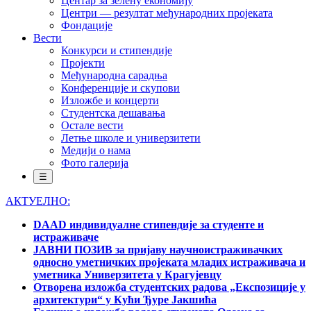
Центар за зелену економију
Центри — резултат међународних пројеката
Фондације
Вести
Конкурси и стипендије
Пројекти
Међународна сарадња
Конференције и скупови
Изложбе и концерти
Студентска дешавања
Остале вести
Летње школе и универзитети
Медији о нама
Фото галерија
☰
АКТУЕЛНО:
DAAD индивидуалне стипендије за студенте и
истраживаче
ЈАВНИ ПОЗИВ за пријаву научноистраживачких
односно уметничких пројеката младих истраживача и
уметника Универзитета у Крагујевцу
Отворена изложба студентских радова „Експозиције у
архитектури“ у Кући Ђуре Јакшића