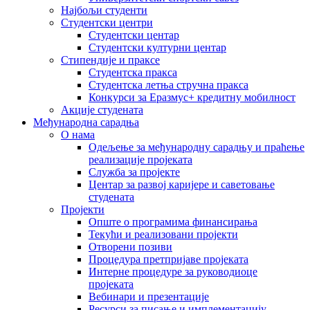
Најбољи студенти
Студентски центри
Студентски центар
Студентски културни центар
Стипендије и праксе
Студентска пракса
Студентска летња стручна пракса
Конкурси за Еразмус+ кредитну мобилност
Акције студената
Међународна сарадња
О нама
Одељење за међународну сарадњу и праћење
реализације пројеката
Служба за пројекте
Центар за развој каријере и саветовање
студената
Пројекти
Опште о програмима финансирања
Текући и реализовани пројекти
Отворени позиви
Процедура претпријаве пројеката
Интерне процедуре за руководиоце
пројеката
Вебинари и презентације
Ресурси за писање и имплементацију