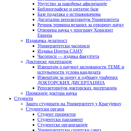
Упутство за навођење афилијације
Библиографске и цитатне базе
Базе података о истраживачима
Дигитални репозиторијум Универзитета
Рeчник термина везаних за отворену науку
Отворена наука у програму Хоризонт
Европа
Издавачка делатност
Универзитетски часописи
Издања Центра САНУ
Часописи — издања факултета
Докторске дисертације
Извештаји о научној заснованости ТЕМЕ и
испуњености услова кандидата
Извештаји за оцену и одбрану урађених
ДОКТОРСКИХ ДИСЕРТАЦИЈА
Репозиторијум докторских дисертација
Промоције доктора наука
Студенти
Зашто студирати на Универзитету у Крагујевцу
Студентски органи
Студент проректор
Студентски парламент
Студентске организације
Универзитетски спортски савез