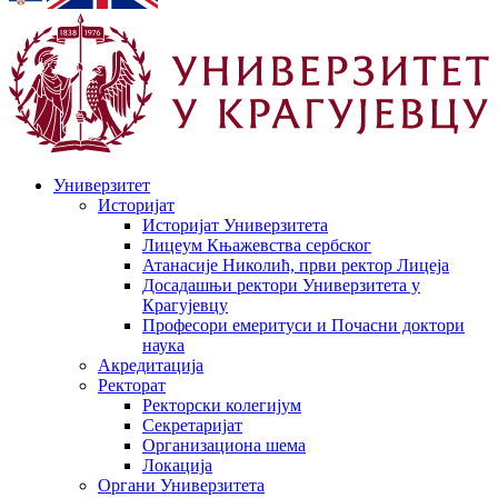
Универзитет
Историјат
Историјат Универзитета
Лицеум Књажевства сербског
Атанасије Николић, први ректор Лицеја
Досадашњи ректори Универзитета у
Крагујевцу
Професори емеритуси и Почасни доктори
наука
Акредитација
Ректорат
Ректорски колегијум
Секретаријат
Организациона шема
Локација
Органи Универзитета