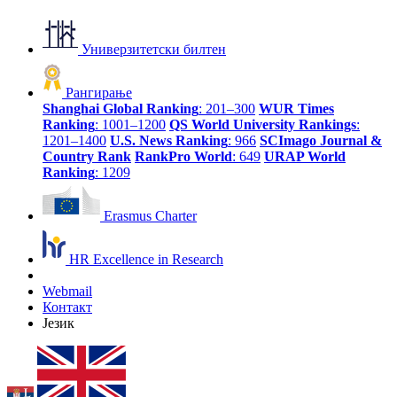
Универзитетски билтен
Рангирање
Shanghai Global Ranking
: 201–300
WUR Times
Ranking
: 1001–1200
QS World University Rankings
:
1201–1400
U.S. News Ranking
: 966
SCImago Journal &
Country Rank
RankPro World
: 649
URAP World
Ranking
: 1209
Erasmus Charter
HR Excellence in Research
Webmail
Контакт
Језик