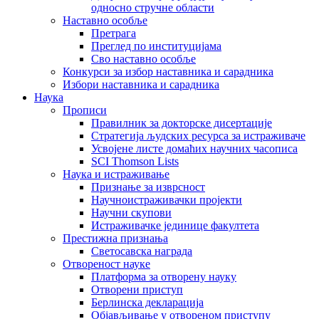
односно стручне области
Наставно особље
Претрага
Преглед по институцијама
Сво наставно особље
Конкурси за избор наставника и сарадника
Избори наставника и сарадника
Наука
Прописи
Правилник за докторске дисертације
Стратегија људских ресурса за истраживаче
Усвојене листе домаћих научних часописа
SCI Thomson Lists
Наука и истраживање
Признање за изврсност
Научноистраживачки пројекти
Научни скупови
Истраживачке јединице факултета
Престижна признања
Светосавска награда
Отвореност науке
Платформа за отворену науку
Отворени приступ
Берлинска декларација
Објављивање у отвореном приступу