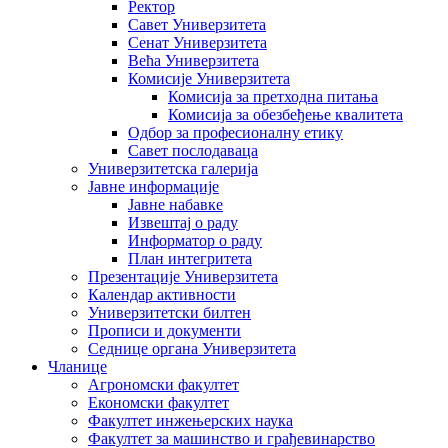
Ректор
Савет Универзитета
Сенат Универзитета
Већа Универзитета
Комисије Универзитета
Комисија за претходна питања
Комисија за обезбеђење квалитета
Одбор за професионалну етику
Савет послодаваца
Универзитетска галерија
Јавне информације
Јавне набавке
Извештај о раду
Информатор о раду
План интегритета
Презентације Универзитета
Календар активности
Универзитетски билтен
Прописи и документи
Седнице органа Универзитета
Чланице
Агрономски факултет
Економски факултет
Факултет инжењерских наука
Факултет за машинство и грађевинарство