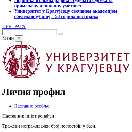
Годишња изложба радова студената Одсека за
примењену и ликовну уметност
Универзитет у Крагујевцу свечаном академијом
обележио јубилеј – 50 година постојања
ПРЕТРАГА
Мени
✕
Лични профил
Наставно особље
Наставник није пронађен
Тражени истраживачки број не постоји у бази.