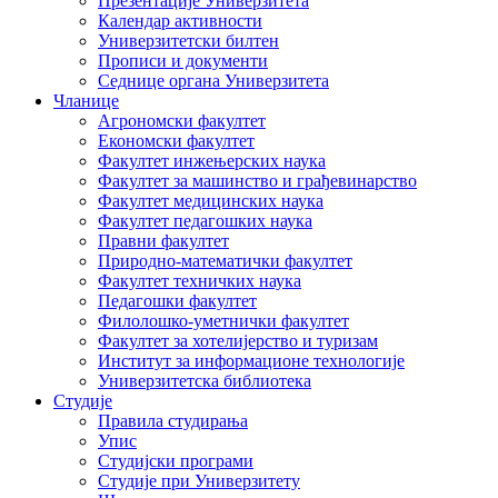
Презентације Универзитета
Календар активности
Универзитетски билтен
Прописи и документи
Седнице органа Универзитета
Чланице
Агрономски факултет
Економски факултет
Факултет инжењерских наука
Факултет за машинство и грађевинарство
Факултет медицинских наука
Факултет педагошких наука
Правни факултет
Природно-математички факултет
Факултет техничких наука
Педагошки факултет
Филолошко-уметнички факултет
Факултет за хотелијерство и туризам
Институт за информационе технологије
Универзитетска библиотека
Студије
Правила студирања
Упис
Студијски програми
Студије при Универзитету