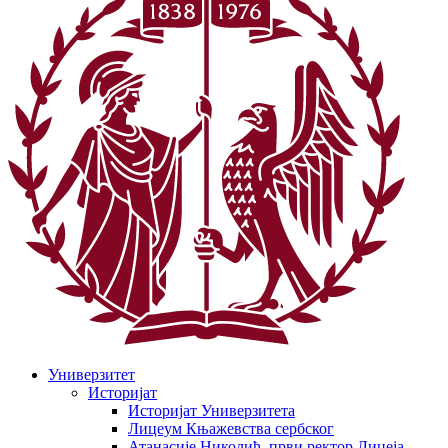
Универзитет
Историјат
Историјат Универзитета
Лицеум Књажевства сербског
Атанасије Николић, први ректор Лицеја