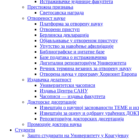
Истраживачке јединице факултета
Престижна признања
Светосавска награда
Отвореност науке
Платформа за отворену науку
Отворени приступ
Берлинска декларација
Објављивање у отвореном приступу
Упутство за навођење афилијације
Библиографске и цитатне базе
Базе података о истраживачима
Дигитални репозиторијум Универзитета
Рeчник термина везаних за отворену науку
Отворена наука у програму Хоризонт Европа
Издавачка делатност
Универзитетски часописи
Издања Центра САНУ
Часописи — издања факултета
Докторске дисертације
Извештаји о научној заснованости ТЕМЕ и ис
Извештаји за оцену и одбрану урађених
Репозиторијум докторских дисертација
Промоције доктора наука
Студенти
Зашто студирати на Универзитету у Крагујевцу