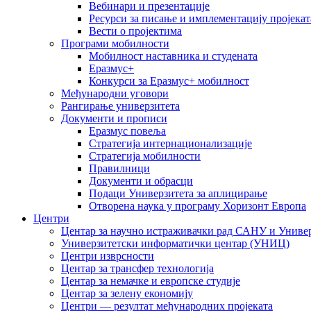
Вебинари и презентације
Ресурси за писање и имплементацију пројекат
Вести о пројектима
Програми мобилности
Мобилност наставника и студената
Еразмус+
Конкурси за Еразмус+ мобилност
Међународни уговори
Рангирање универзитета
Документи и прописи
Еразмус повеља
Стратегија интернационализације
Стратегија мобилности
Правилници
Документи и обрасци
Подаци Универзитета за аплицирање
Отворена наука у програму Хоризонт Европа
Центри
Центар за научно истраживачки рад САНУ и Универ
Универзитетски информатички центар (УНИЦ)
Центри изврсности
Центар за трансфер технологија
Центар за немачке и европске студије
Центар за зелену економију
Центри — резултат међународних пројеката