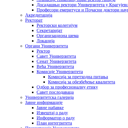
Досадашњи ректори Универзитета у Крагујев
Професори емеритуси и Почасни доктори нау
Акредитација
Ректорат
Ректорски колегијум
Секретаријат
Организациона шема
Локација
Органи Универзитета
Ректор
Савет Универзитета
Сенат Универзитета
Већа Универзитета
Комисије Универзитета
Комисија за претходна питања
Комисија за обезбеђење квалитета
Одбор за професионалну етику
Савет послодаваца
Универзитетска галерија
Јавне информације
Јавне набавке
Извештај о раду
Информатор о раду
План интегритета