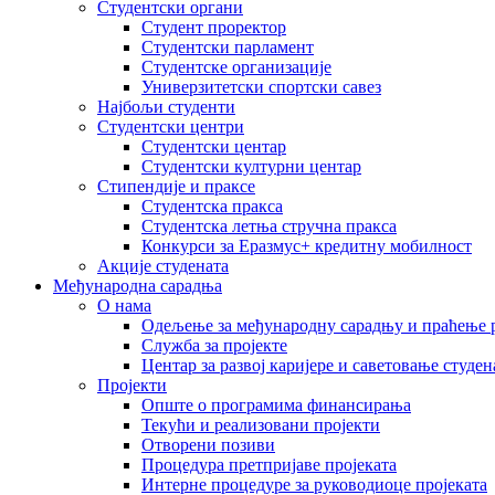
Студентски органи
Студент проректор
Студентски парламент
Студентске организације
Универзитетски спортски савез
Најбољи студенти
Студентски центри
Студентски центар
Студентски културни центар
Стипендије и праксе
Студентска пракса
Студентска летња стручна пракса
Конкурси за Еразмус+ кредитну мобилност
Акције студената
Међународна сарадња
О нама
Одељење за међународну сарадњу и праћење р
Служба за пројекте
Центар за развој каријере и саветовање студен
Пројекти
Опште о програмима финансирања
Текући и реализовани пројекти
Отворени позиви
Процедура претпријаве пројеката
Интерне процедуре за руководиоце пројеката