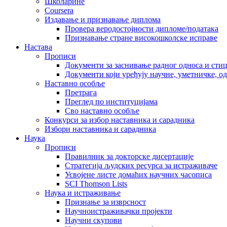
Школарине
Coursera
Издавање и признавање диплома
Провера веродостојности дипломе/података
Признавање стране високошколске исправе
Настава
Прописи
Документи за заснивање радног односа и сти
Документи који уређују научне, уметничке, о
Наставно особље
Претрага
Преглед по институцијама
Сво наставно особље
Конкурси за избор наставника и сарадника
Избори наставника и сарадника
Наука
Прописи
Правилник за докторске дисертације
Стратегија људских ресурса за истраживаче
Усвојене листе домаћих научних часописа
SCI Thomson Lists
Наука и истраживање
Признање за изврсност
Научноистраживачки пројекти
Научни скупови