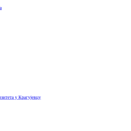
а
зитета у Крагујевцу