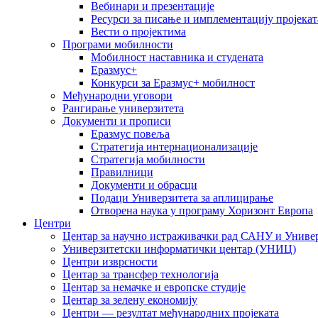
Вебинари и презентације
Ресурси за писање и имплементацију пројекат
Вести о пројектима
Програми мобилности
Мобилност наставника и студената
Еразмус+
Конкурси за Еразмус+ мобилност
Међународни уговори
Рангирање универзитета
Документи и прописи
Еразмус повеља
Стратегија интернационализације
Стратегија мобилности
Правилници
Документи и обрасци
Подаци Универзитета за аплицирање
Отворена наука у програму Хоризонт Европа
Центри
Центар за научно истраживачки рад САНУ и Универ
Универзитетски информатички центар (УНИЦ)
Центри изврсности
Центар за трансфер технологија
Центар за немачке и европске студије
Центар за зелену економију
Центри — резултат међународних пројеката