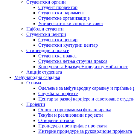
Студентски органи
Студент проректор
Студентски парламент
Студентске организације
Универзитетски спортски савез
Најбољи студенти
Студентски центри
Студентски центар
Студентски културни центар
Стипендије и праксе
Студентска пракса
Студентска летња стручна пракса
Конкурси за Еразмус+ кредитну мобилност
Акције студената
Међународна сарадња
О нама
Одељење за међународну сарадњу и праћење р
Служба за пројекте
Центар за развој каријере и саветовање студен
Пројекти
Опште о програмима финансирања
Текући и реализовани пројекти
Отворени позиви
Процедура претпријаве пројеката
Интерне процедуре за руководиоце пројеката