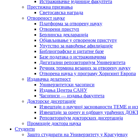
Истраживачке јединице факултета
Престижна признања
Светосавска награда
Отвореност науке
Платформа за отворену науку
Отворени приступ
Берлинска декларација
Објављивање у отвореном приступу
Упутство за навођење афилијације
Библиографске и цитатне базе
Базе података о истраживачима
Дигитални репозиторијум Универзитета
Рeчник термина везаних за отворену науку
Отворена наука у програму Хоризонт Европа
Издавачка делатност
Универзитетски часописи
Издања Центра САНУ
Часописи — издања факултета
Докторске дисертације
Извештаји о научној заснованости ТЕМЕ и ис
Извештаји за оцену и одбрану урађених
Репозиторијум докторских дисертација
Промоције доктора наука
Студенти
Зашто студирати на Универзитету у Крагујевцу