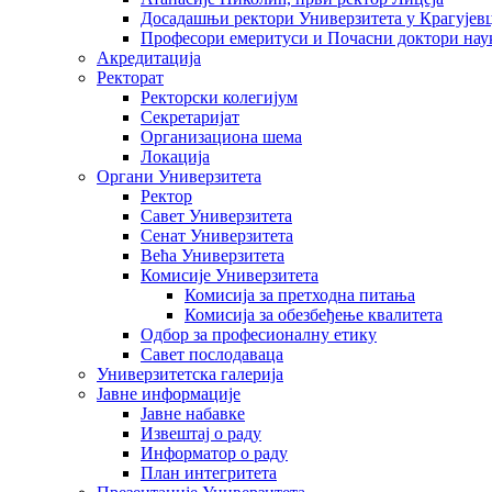
Досадашњи ректори Универзитета у Крагујев
Професори емеритуси и Почасни доктори нау
Акредитација
Ректорат
Ректорски колегијум
Секретаријат
Организациона шема
Локација
Органи Универзитета
Ректор
Савет Универзитета
Сенат Универзитета
Већа Универзитета
Комисије Универзитета
Комисија за претходна питања
Комисија за обезбеђење квалитета
Одбор за професионалну етику
Савет послодаваца
Универзитетска галерија
Јавне информације
Јавне набавке
Извештај о раду
Информатор о раду
План интегритета