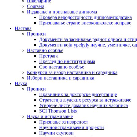
Школарине
Coursera
Издавање и признавање диплома
Провера веродостојности дипломе/података
Признавање стране високошколске исправе
Настава
Прописи
Документи за заснивање радног односа и сти
Документи који уређују научне, уметничке, о
Наставно особље
Претрага
Преглед по институцијама
Сво наставно особље
Конкурси за избор наставника и сарадника
Избори наставника и сарадника
Наука
Прописи
Правилник за докторске дисертације
Стратегија људских ресурса за истраживаче
Усвојене листе домаћих научних часописа
SCI Thomson Lists
Наука и истраживање
Признање за изврсност
Научноистраживачки пројекти
Научни скупови