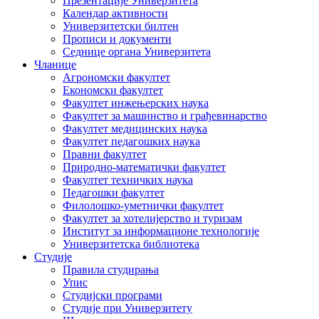
Презентације Универзитета
Календар активности
Универзитетски билтен
Прописи и документи
Седнице органа Универзитета
Чланице
Агрономски факултет
Економски факултет
Факултет инжењерских наука
Факултет за машинство и грађевинарство
Факултет медицинских наука
Факултет педагошких наука
Правни факултет
Природно-математички факултет
Факултет техничких наука
Педагошки факултет
Филолошко-уметнички факултет
Факултет за хотелијерство и туризам
Институт за информационе технологије
Универзитетска библиотека
Студије
Правила студирања
Упис
Студијски програми
Студије при Универзитету