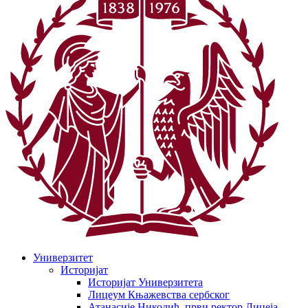
Универзитет
Историјат
Историјат Универзитета
Лицеум Књажевства сербског
Атанасије Николић, први ректор Лицеја