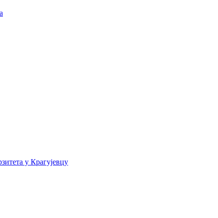
а
зитета у Крагујевцу