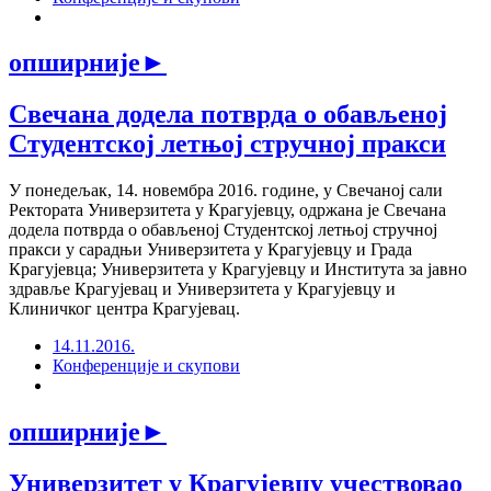
опширније
►
Свечана додела потврда о обављеној
Студентској летњој стручној пракси
У понедељак, 14. новембра 2016. године, у Свечаној сали
Ректората Универзитета у Крагујевцу, одржана je Свечана
додела потврда о обављеној Студентској летњој стручној
пракси у сарадњи Универзитета у Крагујевцу и Града
Крагујевца; Универзитета у Крагујевцу и Института за јавно
здравље Крагујевац и Универзитета у Крагујевцу и
Клиничког центра Крагујевац.
14.11.2016.
Конференције и скупови
опширније
►
Универзитет у Крагујевцу учествовао