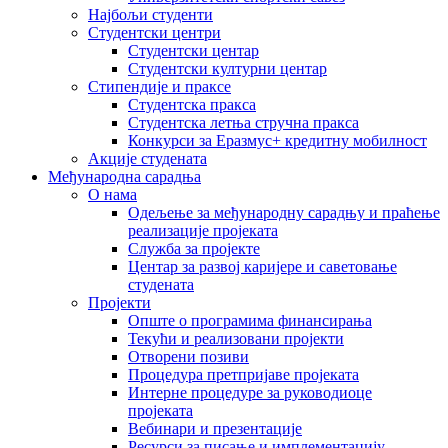
Најбољи студенти
Студентски центри
Студентски центар
Студентски културни центар
Стипендије и праксе
Студентска пракса
Студентска летња стручна пракса
Конкурси за Еразмус+ кредитну мобилност
Акције студената
Међународна сарадња
О нама
Одељење за међународну сарадњу и праћење
реализације пројеката
Служба за пројекте
Центар за развој каријере и саветовање
студената
Пројекти
Опште о програмима финансирања
Текући и реализовани пројекти
Отворени позиви
Процедура претпријаве пројеката
Интерне процедуре за руководиоце
пројеката
Вебинари и презентације
Ресурси за писање и имплементацију