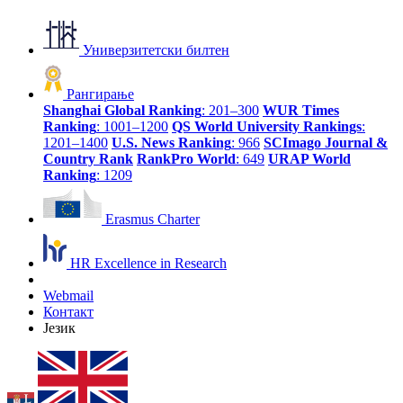
Универзитетски билтен
Рангирање
Shanghai Global Ranking
: 201–300
WUR Times
Ranking
: 1001–1200
QS World University Rankings
:
1201–1400
U.S. News Ranking
: 966
SCImago Journal &
Country Rank
RankPro World
: 649
URAP World
Ranking
: 1209
Erasmus Charter
HR Excellence in Research
Webmail
Контакт
Језик