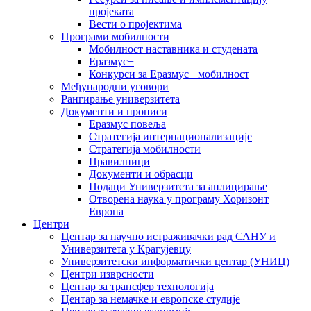
пројеката
Вести о пројектима
Програми мобилности
Мобилност наставника и студената
Еразмус+
Конкурси за Еразмус+ мобилност
Међународни уговори
Рангирање универзитета
Документи и прописи
Еразмус повеља
Стратегија интернационализације
Стратегија мобилности
Правилници
Документи и обрасци
Подаци Универзитета за аплицирање
Отворена наука у програму Хоризонт
Европа
Центри
Центар за научно истраживачки рад САНУ и
Универзитета у Крагујевцу
Универзитетски информатички центар (УНИЦ)
Центри изврсности
Центар за трансфер технологија
Центар за немачке и европске студије