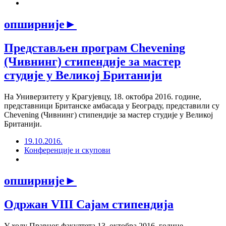
опширније
►
Представљен програм Chevening
(Чивнинг) стипендије за мастер
студије у Великој Британији
На Универзитету у Крагујевцу, 18. октобра 2016. године,
представници Британске амбасада у Београду, представили су
Chevening (Чивнинг) стипендије за мастер студије у Великој
Британији.
19.10.2016.
Конференције и скупови
опширније
►
Одржан VIII Сајам стипендија
У холу Правног факултета 13. октобра 2016. године,