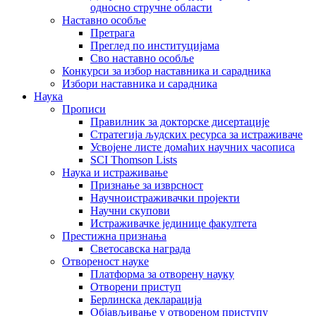
односно стручне области
Наставно особље
Претрага
Преглед по институцијама
Сво наставно особље
Конкурси за избор наставника и сарадника
Избори наставника и сарадника
Наука
Прописи
Правилник за докторске дисертације
Стратегија људских ресурса за истраживаче
Усвојене листе домаћих научних часописа
SCI Thomson Lists
Наука и истраживање
Признање за изврсност
Научноистраживачки пројекти
Научни скупови
Истраживачке јединице факултета
Престижна признања
Светосавска награда
Отвореност науке
Платформа за отворену науку
Отворени приступ
Берлинска декларација
Објављивање у отвореном приступу