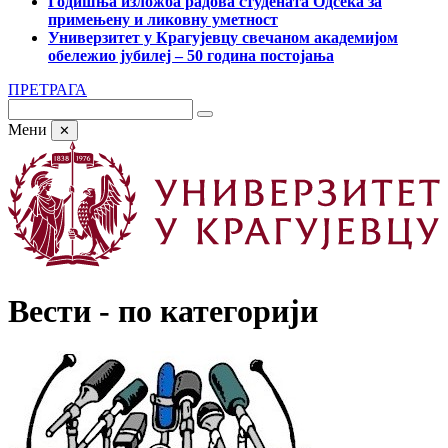
Годишња изложба радова студената Одсека за
примењену и ликовну уметност
Универзитет у Крагујевцу свечаном академијом
обележио јубилеј – 50 година постојања
ПРЕТРАГА
Мени
✕
Вести - по категорији