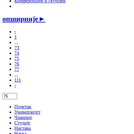
Конференције и скупови
опширније
►
‹
1
...
73
74
75
76
77
...
111
›
Почетак
Универзитет
Чланице
Студије
Настава
Наука