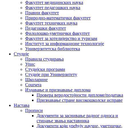
Факултет медицинских наука
Факултет педагошких наука
Правни факултет
Природно-математички факултет
Факултет техничких наука
Педагошки факултет
Филолошко-уметнички факултет
Факултет за хотелијерство и туризам
Институт за информационе технологије
Универзитетска библиотека
Студије
Правила студирања
Упис
Студијски програми
Студије при Универзитету
Школарине
Coursera
Издавање и признавање диплома
Провера веродостојности дипломе/података
Признавање стране високошколске исправе
Настава
Прописи
Документи за заснивање радног односа и
стицање звања наставника
Документи који уређују научне, уметничке,