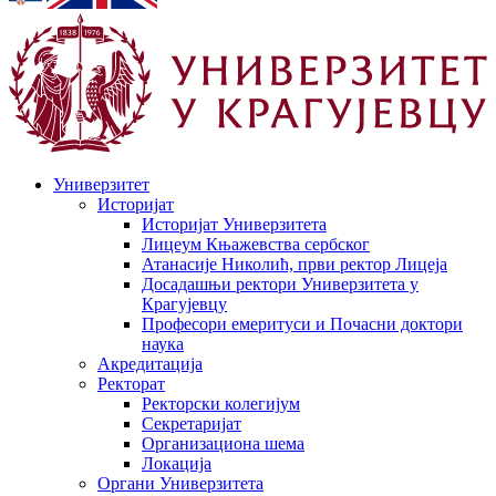
Универзитет
Историјат
Историјат Универзитета
Лицеум Књажевства сербског
Атанасије Николић, први ректор Лицеја
Досадашњи ректори Универзитета у
Крагујевцу
Професори емеритуси и Почасни доктори
наука
Акредитација
Ректорат
Ректорски колегијум
Секретаријат
Организациона шема
Локација
Органи Универзитета