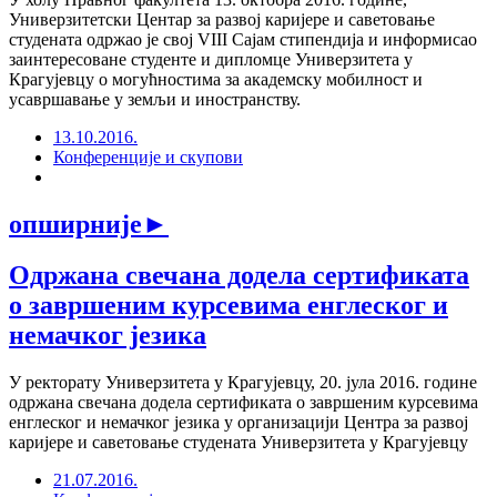
Универзитетски Центар за развој каријере и саветовање
студената одржао је свој VIII Сајам стипендија и информисао
заинтересоване студенте и дипломце Универзитета у
Крагујевцу о могућностима за академску мобилност и
усавршавање у земљи и иностранству.
13.10.2016.
Конференције и скупови
опширније
►
Одржана свечана додела сертификата
о завршеним курсевима енглеског и
немачког језика
У ректорату Универзитета у Крагујевцу, 20. јула 2016. године
одржана свечана додела сертификата о завршеним курсевима
енглеског и немачког језика у организацији Центра за развој
каријере и саветовање студената Универзитета у Крагујевцу
21.07.2016.