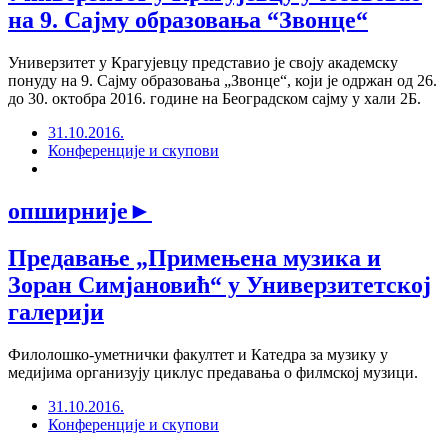
на 9. Сајму образовања “Звонце“
Универзитет у Крагујевцу представио је своју академску
понуду на 9. Сајму образовања „Звонце“, који је одржан од 26.
до 30. октобра 2016. године на Београдском сајму у хали 2Б.
31.10.2016.
Конференције и скупови
опширније
►
Предавање „Примењена музика и
Зоран Симјановић“ у Универзитетској
галерији
Филолошко-уметнички факултет и Катедра за музику у
медијима организују циклус предавања о филмској музици.
31.10.2016.
Конференције и скупови