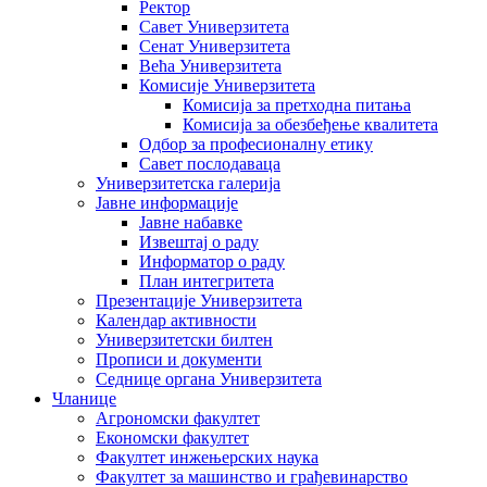
Ректор
Савет Универзитета
Сенат Универзитета
Већа Универзитета
Комисије Универзитета
Комисија за претходна питања
Комисија за обезбеђење квалитета
Одбор за професионалну етику
Савет послодаваца
Универзитетска галерија
Јавне информације
Јавне набавке
Извештај о раду
Информатор о раду
План интегритета
Презентације Универзитета
Календар активности
Универзитетски билтен
Прописи и документи
Седнице органа Универзитета
Чланице
Агрономски факултет
Економски факултет
Факултет инжењерских наука
Факултет за машинство и грађевинарство