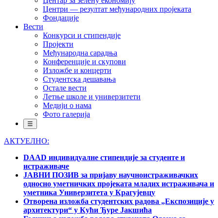
Центар за зелену економију
Центри — резултат међународних пројеката
Фондације
Вести
Конкурси и стипендије
Пројекти
Међународна сарадња
Конференције и скупови
Изложбе и концерти
Студентска дешавања
Остале вести
Летње школе и универзитети
Медији о нама
Фото галерија
☰
АКТУЕЛНО:
DAAD индивидуалне стипендије за студенте и
истраживаче
ЈАВНИ ПОЗИВ за пријаву научноистраживачких
односно уметничких пројеката младих истраживача и
уметника Универзитета у Крагујевцу
Отворена изложба студентских радова „Експозиције у
архитектури“ у Кући Ђуре Јакшића