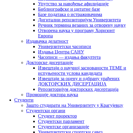
Упутство за навођење афилијације
Библиографске и цитатне базе
Базе података о истраживачима
Дигитални репозиторијум Универзитета
Рeчник термина везаних за отворену науку
Отворена наука у програму Хоризонт
Европа
Издавачка делатност
Универзитетски часописи
Издања Центра САНУ
Часописи — издања факултета
Докторске дисертације
Извештаји о научној заснованости ТЕМЕ и
испуњености услова кандидата
Извештаји за оцену и одбрану урађених
ДОКТОРСКИХ ДИСЕРТАЦИЈА
Репозиторијум докторских дисертација
Промоције доктора наука
Студенти
Зашто студирати на Универзитету у Крагујевцу
Студентски органи
Студент проректор
Студентски парламент
Студентске организације
Универзитетски спортски савез