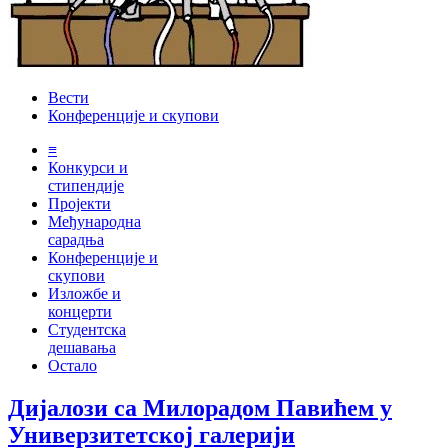
Вести
Конференције и скупови
≡
Конкурси и
стипендије
Пројекти
Међународна
сарадња
Конференције и
скупови
Изложбе и
концерти
Студентска
дешавања
Остало
Дијалози са Милорадом Павићем у
Универзитетској галерији