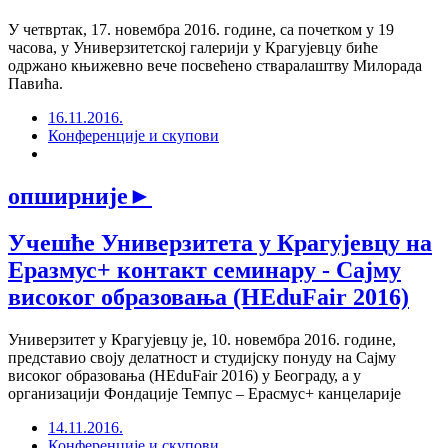
У четвртак, 17. новембра 2016. године, са почетком у 19
часова, у Универзитетској галерији у Крагујевцу биће
одржано књижевно вече посвећено стваралаштву Милорада
Павића.
16.11.2016.
Конференције и скупови
опширније
►
Учешће Универзитета у Крагујевцу на
Еразмус+ контакт семинару - Сајму
високог образовања (HEduFair 2016)
Универзитет у Крагујевцу je, 10. новембра 2016. године,
представио своју делатност и студијску понуду на Сајму
високог образовања (HEduFair 2016) у Београду, а у
организацији Фондације Темпус – Ерасмус+ канцеларије
14.11.2016.
Конференције и скупови