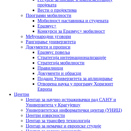
пројеката
Вести о пројектима
Програми мобилности
Мобилност наставника и студената
Еразмус+
Конкурси за Еразмус+ мобилност
Међународни уговори
Рангирање универзитета
Документи и прописи
Еразмус повеља
Стратегија интернационализације
Стратегија мобилности
Правилници
Документи и обрасци
Подаци Универзитета за аплицирање
Отворена наука у програму Хоризонт
Европа
Центри
Центар за научно истраживачки рад САНУ и
Универзитета у Крагујевцу
Универзитетски информатички центар (УНИЦ)
Центри изврсности
Центар за трансфер технологија
Центар за немачке и европске студије