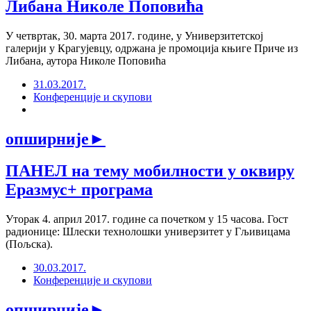
Либана Николе Поповића
У четвртак, 30. марта 2017. године, у Универзитетској
галерији у Крагујевцу, одржана је промоција књиге Приче из
Либана, аутора Николе Поповића
31.03.2017.
Конференције и скупови
опширније
►
ПАНЕЛ на тему мобилности у оквиру
Еразмус+ програма
Уторак 4. април 2017. године са почетком у 15 часова. Гост
радионице: Шлески технолошки универзитет у Гљивицама
(Пољска).
30.03.2017.
Конференције и скупови
опширније
►