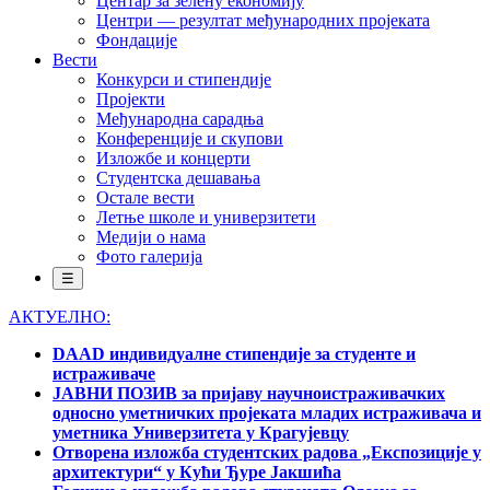
Центар за зелену економију
Центри — резултат међународних пројеката
Фондације
Вести
Конкурси и стипендије
Пројекти
Међународна сарадња
Конференције и скупови
Изложбе и концерти
Студентска дешавања
Остале вести
Летње школе и универзитети
Медији о нама
Фото галерија
☰
АКТУЕЛНО:
DAAD индивидуалне стипендије за студенте и
истраживаче
ЈАВНИ ПОЗИВ за пријаву научноистраживачких
односно уметничких пројеката младих истраживача и
уметника Универзитета у Крагујевцу
Отворена изложба студентских радова „Експозиције у
архитектури“ у Кући Ђуре Јакшића