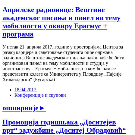
Априлске радионице: Вештине
академског писања и панел на тему
мобилности у оквиру Ерасмус +
програма
У петак 21. априла 2017. године у просторијама Центра за
развој каријере и саветовање студената биће одржана
радионица Вештине академског писања након које ће бити
организован панел на тему мобилности и студија у
иностранству – Ерасмус + мобилност, на ком ће нам се
представити колеге са Универзитета у Пловдиву „Пајсије
Хиландарски“ (Бугарска)
18.04.2017.
Конференције и скупови
опширније
►
Промоција годишњака „Доситејев
врт“ задужбине „Доситеј Обрадовић“