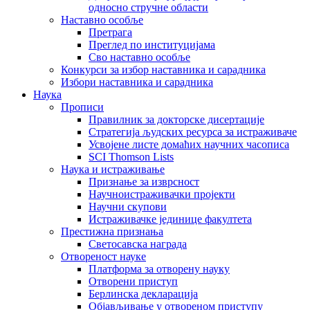
односно стручне области
Наставно особље
Претрага
Преглед по институцијама
Сво наставно особље
Конкурси за избор наставника и сарадника
Избори наставника и сарадника
Наука
Прописи
Правилник за докторске дисертације
Стратегија људских ресурса за истраживаче
Усвојене листе домаћих научних часописа
SCI Thomson Lists
Наука и истраживање
Признање за изврсност
Научноистраживачки пројекти
Научни скупови
Истраживачке јединице факултета
Престижна признања
Светосавска награда
Отвореност науке
Платформа за отворену науку
Отворени приступ
Берлинска декларација
Објављивање у отвореном приступу