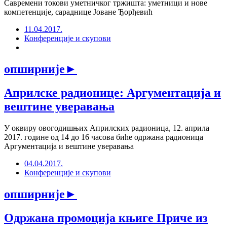
Савремени токови уметничког тржишта: уметници и нове
компетенције, сараднице Јоване Ђорђевић
11.04.2017.
Конференције и скупови
опширније
►
Априлске радионице: Аргументација и
вештине уверавања
У оквиру овогодишњих Априлских радионица, 12. априла
2017. године од 14 до 16 часова биће одржана радионица
Аргументација и вештине уверавања
04.04.2017.
Конференције и скупови
опширније
►
Одржана промоција књиге Приче из