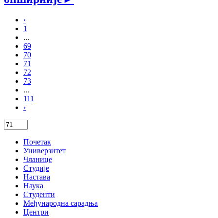
‹
1
...
69
70
71
72
73
...
111
›
Почетак
Универзитет
Чланице
Студије
Настава
Наука
Студенти
Међународна сарадња
Центри