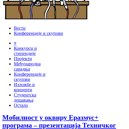
Вести
Конференције и скупови
≡
Конкурси и
стипендије
Пројекти
Међународна
сарадња
Конференције и
скупови
Изложбе и
концерти
Студентска
дешавања
Остало
Мобилност у оквиру Еразмус+
програма – презентација Техничког