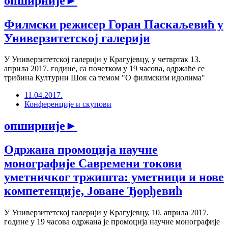
опширније
►
Филмски режисер Горан Паскаљевић у
Универзитетској галерији
У Универзитетској галерији у Крагујевцу, у четвртак 13.
априла 2017. године, са почетком у 19 часова, одржаће се
трибина Културни Шок са темом "О филмским идолима"
11.04.2017.
Конференције и скупови
опширније
►
Одржана промоција научне
монографије Савремени токови
уметничког тржишта: уметници и нове
компетенције, Јоване Ђорђевић
У Универзитетској галерији у Крагујевцу, 10. априла 2017.
године у 19 часова одржана је промоција научне монографије