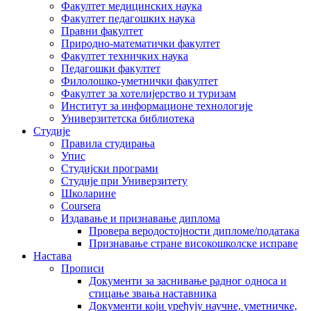
Факултет медицинских наука
Факултет педагошких наука
Правни факултет
Природно-математички факултет
Факултет техничких наука
Педагошки факултет
Филолошко-уметнички факултет
Факултет за хотелијерство и туризам
Институт за информационе технологије
Универзитетска библиотека
Студије
Правила студирања
Упис
Студијски програми
Студије при Универзитету
Школарине
Coursera
Издавање и признавање диплома
Провера веродостојности дипломе/података
Признавање стране високошколске исправе
Настава
Прописи
Документи за заснивање радног односа и
стицање звања наставника
Документи који уређују научне, уметничке,