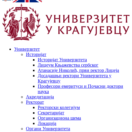
Универзитет
Историјат
Историјат Универзитета
Лицеум Књажевства сербског
Атанасије Николић, први ректор Лицеја
Досадашњи ректори Универзитета у
Крагујевцу
Професори емеритуси и Почасни доктори
наука
Акредитација
Ректорат
Ректорски колегијум
Секретаријат
Организациона шема
Локација
Органи Универзитета