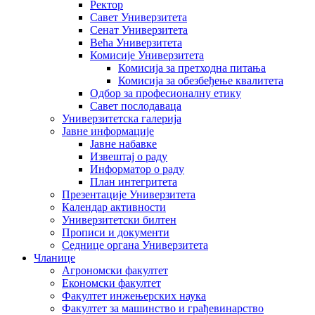
Ректор
Савет Универзитета
Сенат Универзитета
Већа Универзитета
Комисије Универзитета
Комисија за претходна питања
Комисија за обезбеђење квалитета
Одбор за професионалну етику
Савет послодаваца
Универзитетска галерија
Јавне информације
Јавне набавке
Извештај о раду
Информатор о раду
План интегритета
Презентације Универзитета
Календар активности
Универзитетски билтен
Прописи и документи
Седнице органа Универзитета
Чланице
Агрономски факултет
Економски факултет
Факултет инжењерских наука
Факултет за машинство и грађевинарство