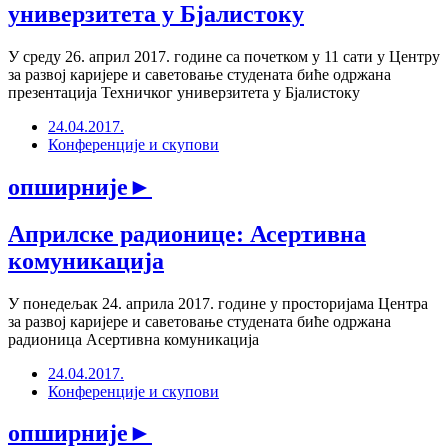
универзитета у Бјалистоку
У среду 26. април 2017. године са почетком у 11 сати у Центру
за развој каријере и саветовање студената биће одржана
презентација Техничког универзитета у Бјалистоку
24.04.2017.
Конференције и скупови
опширније
►
Априлске радионице: Асертивна
комуникација
У понедељак 24. априла 2017. године у просторијама Центра
за развој каријере и саветовање студената биће одржана
радионица Асертивна комуникација
24.04.2017.
Конференције и скупови
опширније
►