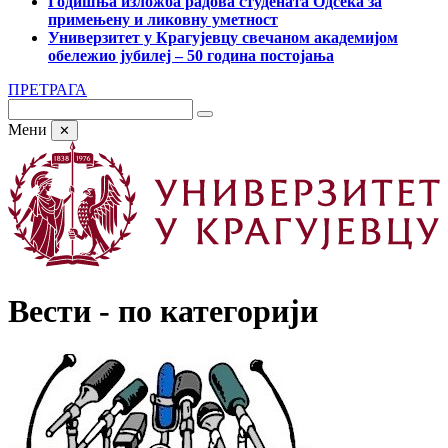
Годишња изложба радова студената Одсека за
примењену и ликовну уметност
Универзитет у Крагујевцу свечаном академијом
обележио јубилеј – 50 година постојања
ПРЕТРАГА
Мени
✕
Вести - по категорији