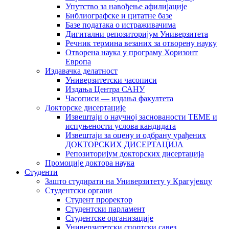
Упутство за навођење афилијације
Библиографске и цитатне базе
Базе података о истраживачима
Дигитални репозиторијум Универзитета
Рeчник термина везаних за отворену науку
Отворена наука у програму Хоризонт
Европа
Издавачка делатност
Универзитетски часописи
Издања Центра САНУ
Часописи — издања факултета
Докторске дисертације
Извештаји о научној заснованости ТЕМЕ и
испуњености услова кандидата
Извештаји за оцену и одбрану урађених
ДОКТОРСКИХ ДИСЕРТАЦИЈА
Репозиторијум докторских дисертација
Промоције доктора наука
Студенти
Зашто студирати на Универзитету у Крагујевцу
Студентски органи
Студент проректор
Студентски парламент
Студентске организације
Универзитетски спортски савез