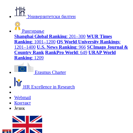
Универзитетски билтен
Рангирање
Shanghai Global Ranking
: 201–300
WUR Times
Ranking
: 1001–1200
QS World University Rankings
:
1201–1400
U.S. News Ranking
: 966
SCImago Journal &
Country Rank
RankPro World
: 649
URAP World
Ranking
: 1209
Erasmus Charter
HR Excellence in Research
Webmail
Контакт
Језик