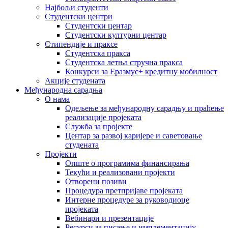
Најбољи студенти
Студентски центри
Студентски центар
Студентски културни центар
Стипендије и праксе
Студентска пракса
Студентска летња стручна пракса
Конкурси за Еразмус+ кредитну мобилност
Акције студената
Међународна сарадња
О нама
Одељење за међународну сарадњу и праћење
реализације пројеката
Служба за пројекте
Центар за развој каријере и саветовање
студената
Пројекти
Опште о програмима финансирања
Текући и реализовани пројекти
Отворени позиви
Процедура претпријаве пројеката
Интерне процедуре за руководиоце
пројеката
Вебинари и презентације
Ресурси за писање и имплементацију