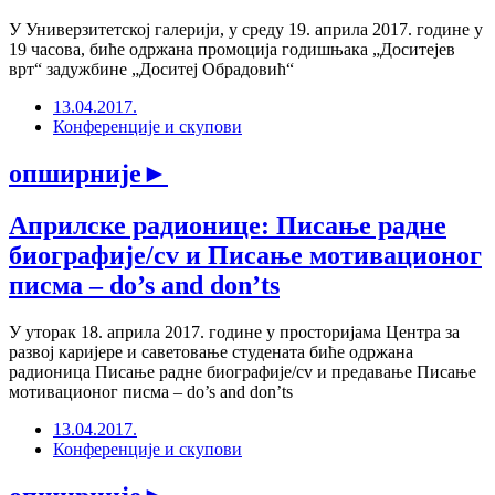
У Универзитетској галерији, у среду 19. априла 2017. године у
19 часова, биће одржана промоција годишњака „Доситејев
врт“ задужбине „Доситеј Обрадовић“
13.04.2017.
Конференције и скупови
опширније
►
Априлске радионице: Писање радне
биографије/cv и Писање мотивационог
писма – do’s and don’ts
У уторак 18. априла 2017. године у просторијама Центра за
развој каријере и саветовање студената биће одржана
радионица Писање радне биографије/cv и предавање Писање
мотивационог писма – do’s and don’ts
13.04.2017.
Конференције и скупови