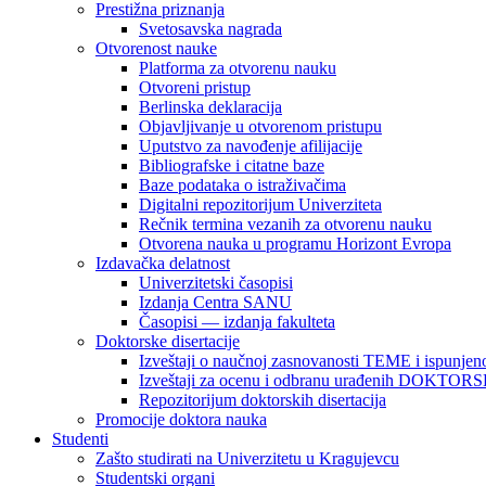
Prestižna priznanja
Svetosavska nagrada
Otvorenost nauke
Platforma za otvorenu nauku
Otvoreni pristup
Berlinska deklaracija
Objavljivanje u otvorenom pristupu
Uputstvo za navođenje afilijacije
Bibliografske i citatne baze
Baze podataka o istraživačima
Digitalni repozitorijum Univerziteta
Rečnik termina vezanih za otvorenu nauku
Otvorena nauka u programu Horizont Evropa
Izdavačka delatnost
Univerzitetski časopisi
Izdanja Centra SANU
Časopisi — izdanja fakulteta
Doktorske disertacije
Izveštaji o naučnoj zasnovanosti TEME i ispunjeno
Izveštaji za ocenu i odbranu urađenih DOKT
Repozitorijum doktorskih disertacija
Promocije doktora nauka
Studenti
Zašto studirati na Univerzitetu u Kragujevcu
Studentski organi