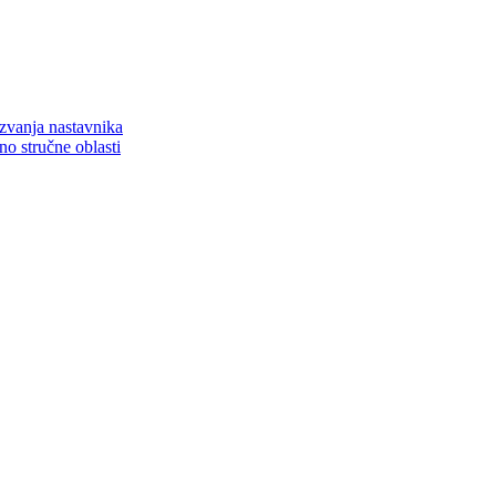
zvanja nastavnika
o stručne oblasti