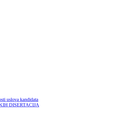
sti uslova kandidata
ORSKIH DISERTACIJA