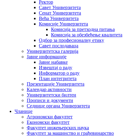
Ректор
Савет Универзитета
Сенат Универзитета
Већа Универзитета
Комисије Универзитета
Комисија за претходна питања
Комисија за обезбеђење квалитета
Одбор за професионалну етику
Савет послодаваца
Универзитетска галерија
Јавне информације
Јавне набавке
Извештај о раду
Информатор о раду
План интегритета
Презентације Универзитета
Календар активности
Универзитетски билтен
Прописи и документи
Седнице органа Универзитета
Чланице
Агрономски факултет
Економски факултет
Факултет инжењерских наука
Факултет за машинство и грађевинарство