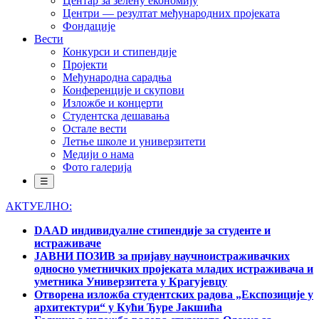
Центар за зелену економију
Центри — резултат међународних пројеката
Фондације
Вести
Конкурси и стипендије
Пројекти
Међународна сарадња
Конференције и скупови
Изложбе и концерти
Студентска дешавања
Остале вести
Летње школе и универзитети
Медији о нама
Фото галерија
☰
АКТУЕЛНО:
DAAD индивидуалне стипендије за студенте и
истраживаче
ЈАВНИ ПОЗИВ за пријаву научноистраживачких
односно уметничких пројеката младих истраживача и
уметника Универзитета у Крагујевцу
Отворена изложба студентских радова „Експозиције у
архитектури“ у Кући Ђуре Јакшића