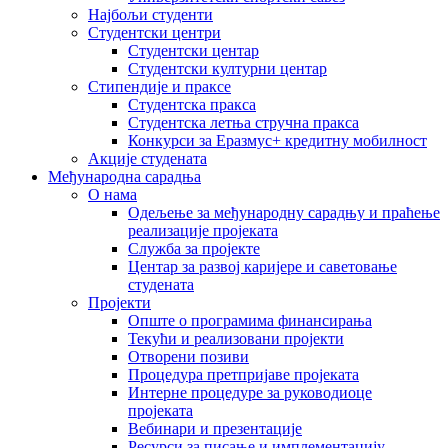
Најбољи студенти
Студентски центри
Студентски центар
Студентски културни центар
Стипендије и праксе
Студентска пракса
Студентска летња стручна пракса
Конкурси за Еразмус+ кредитну мобилност
Акције студената
Међународна сарадња
О нама
Одељење за међународну сарадњу и праћење
реализације пројеката
Служба за пројекте
Центар за развој каријере и саветовање
студената
Пројекти
Опште о програмима финансирања
Текући и реализовани пројекти
Отворени позиви
Процедура претпријаве пројеката
Интерне процедуре за руководиоце
пројеката
Вебинари и презентације
Ресурси за писање и имплементацију