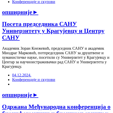
Конференције и скупови
опширније
►
Посета председника САНУ
Универзитету у Крагујевцу и Центру
САНУ
Академик Зоран Кнежевић, председник САНУ и академик
Миодраг Марковић, потпредседник САНУ за друштвенe и
хуманистичке науке, посетили су Универзитет у Крагујевцу и
Центар за научноистраживачки рад САНУ и Универзитета у
Крагујевцу.
04.12.2024.
Конференције и скупови
опширније
►
Одржана Међународна конференција о