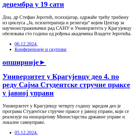
децембра у 19 сати
Доц. др Стефан Јеротић, психијатар, одржаће трећу трибину
из циклуса „Ја, психотерапија и религија“ којим Центар за
научноистраживачки рад САНУ и Универзитета у Крагујевцу
обележава сто година од рођења академика Владете Јеротића.
06.12.2024.
Конференције и скупови
опширније
►
Универзитет у Крагујевцу део 4. по
реду Сајма Студентске стручне праксе
у јавној управи
Универзитет у Крагујевцу четврту годину заредом део је
програма Студентске стручне праксе у јавној управи, који се
реализује на иницијативу Министарства државне управе и
локалне самоуправе.
05.12.2024.