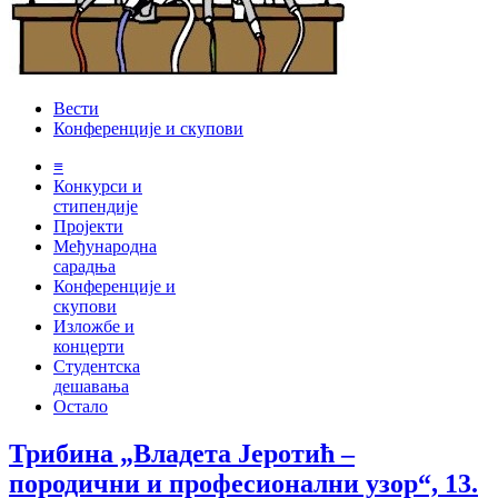
Вести
Конференције и скупови
≡
Конкурси и
стипендије
Пројекти
Међународна
сарадња
Конференције и
скупови
Изложбе и
концерти
Студентска
дешавања
Остало
Трибина „Владета Јеротић –
породични и професионални узор“, 13.