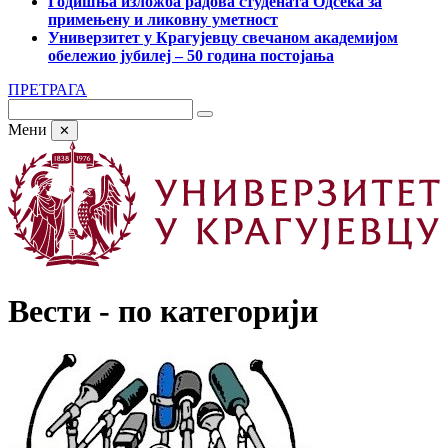
Годишња изложба радова студената Одсека за
примењену и ликовну уметност
Универзитет у Крагујевцу свечаном академијом
обележио јубилеј – 50 година постојања
ПРЕТРАГА
Мени
✕
Вести - по категорији