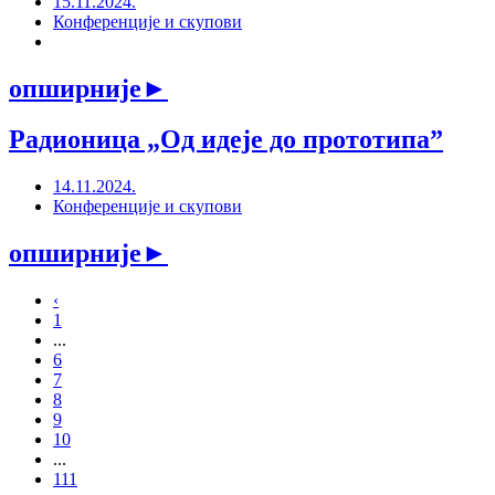
15.11.2024.
Конференције и скупови
опширније
►
Радионица „Од идеје до прототипаˮ
14.11.2024.
Конференције и скупови
опширније
►
‹
1
...
6
7
8
9
10
...
111