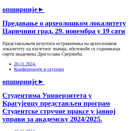
опширније
►
Предавање о археолошком локалитету
Царичнин град, 29. новембра у 19 сати
Представљањем резултата истраживања на археолошком
локалитету од изузетног значаја, обележиће се годишњица
смрти академика Драгослава Срејовића.
20.11.2024.
Конференције и скупови
опширније
►
Студентима Универзитета у
Крагујевцу представљен програм
Студентске стручне праксе у јавној
управи за академску 2024/2025.