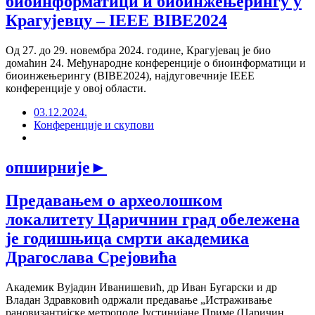
биоинформатици и биоинжењерингу у
Крагујевцу – IEEE BIBE2024
Од 27. до 29. новембра 2024. године, Крагујевац је био
домаћин 24. Међународне конференције о биоинформатици и
биоинжењерингу (BIBE2024), најдуговечније IEEE
конференције у овој области.
03.12.2024.
Конференције и скупови
опширније
►
Предавањем о археолошком
локалитету Царичнин град обележена
је годишњица смрти академика
Драгослава Срејовића
Академик Вујадин Иванишевић, др Иван Бугарски и др
Владан Здравковић одржали предавање „Истраживање
рановизантијске метрополе Јустинијане Приме (Царичин