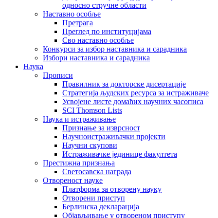
односно стручне области
Наставно особље
Претрага
Преглед по институцијама
Сво наставно особље
Конкурси за избор наставника и сарадника
Избори наставника и сарадника
Наука
Прописи
Правилник за докторске дисертације
Стратегија људских ресурса за истраживаче
Усвојене листе домаћих научних часописа
SCI Thomson Lists
Наука и истраживање
Признање за изврсност
Научноистраживачки пројекти
Научни скупови
Истраживачке јединице факултета
Престижна признања
Светосавска награда
Отвореност науке
Платформа за отворену науку
Отворени приступ
Берлинска декларација
Објављивање у отвореном приступу