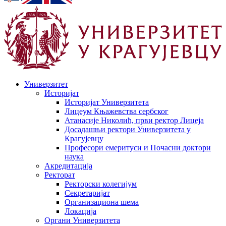
Универзитет
Историјат
Историјат Универзитета
Лицеум Књажевства сербског
Атанасије Николић, први ректор Лицеја
Досадашњи ректори Универзитета у
Крагујевцу
Професори емеритуси и Почасни доктори
наука
Акредитација
Ректорат
Ректорски колегијум
Секретаријат
Организациона шема
Локација
Органи Универзитета