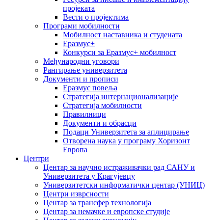
пројеката
Вести о пројектима
Програми мобилности
Мобилност наставника и студената
Еразмус+
Конкурси за Еразмус+ мобилност
Међународни уговори
Рангирање универзитета
Документи и прописи
Еразмус повеља
Стратегија интернационализације
Стратегија мобилности
Правилници
Документи и обрасци
Подаци Универзитета за аплицирање
Отворена наука у програму Хоризонт
Европа
Центри
Центар за научно истраживачки рад САНУ и
Универзитета у Крагујевцу
Универзитетски информатички центар (УНИЦ)
Центри изврсности
Центар за трансфер технологија
Центар за немачке и европске студије