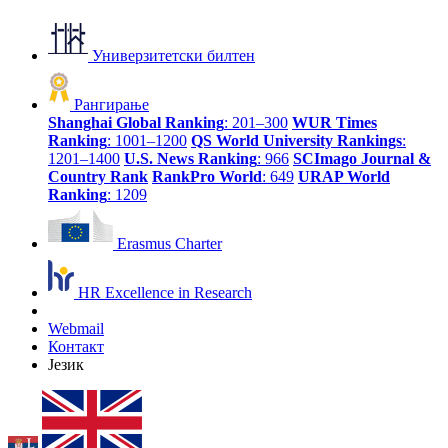
Универзитетски билтен
Рангирање
Shanghai Global Ranking
: 201–300
WUR Times
Ranking
: 1001–1200
QS World University Rankings
:
1201–1400
U.S. News Ranking
: 966
SCImago Journal &
Country Rank
RankPro World
: 649
URAP World
Ranking
: 1209
Erasmus Charter
HR Excellence in Research
Webmail
Контакт
Језик