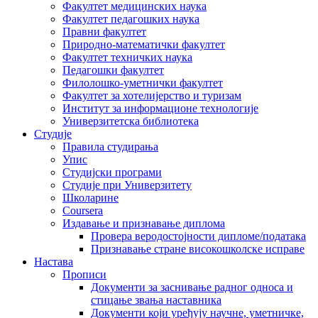
Факултет медицинских наука
Факултет педагошких наука
Правни факултет
Природно-математички факултет
Факултет техничких наука
Педагошки факултет
Филолошко-уметнички факултет
Факултет за хотелијерство и туризам
Институт за информационе технологије
Универзитетска библиотека
Студије
Правила студирања
Упис
Студијски програми
Студије при Универзитету
Школарине
Coursera
Издавање и признавање диплома
Провера веродостојности дипломе/података
Признавање стране високошколске исправе
Настава
Прописи
Документи за заснивање радног односа и
стицање звања наставника
Документи који уређују научне, уметничке,