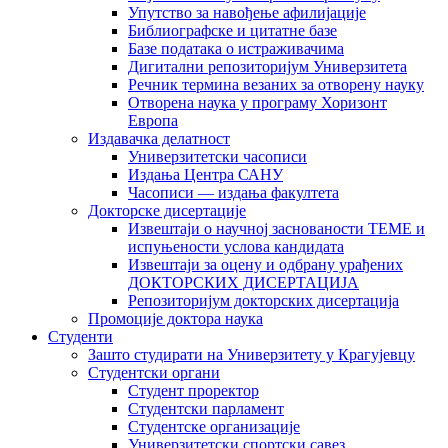
Упутство за навођење афилијације
Библиографске и цитатне базе
Базе података о истраживачима
Дигитални репозиторијум Универзитета
Рeчник термина везаних за отворену науку
Отворена наука у програму Хоризонт
Европа
Издавачка делатност
Универзитетски часописи
Издања Центра САНУ
Часописи — издања факултета
Докторске дисертације
Извештаји о научној заснованости ТЕМЕ и
испуњености услова кандидата
Извештаји за оцену и одбрану урађених
ДОКТОРСКИХ ДИСЕРТАЦИЈА
Репозиторијум докторских дисертација
Промоције доктора наука
Студенти
Зашто студирати на Универзитету у Крагујевцу
Студентски органи
Студент проректор
Студентски парламент
Студентске организације
Универзитетски спортски савез