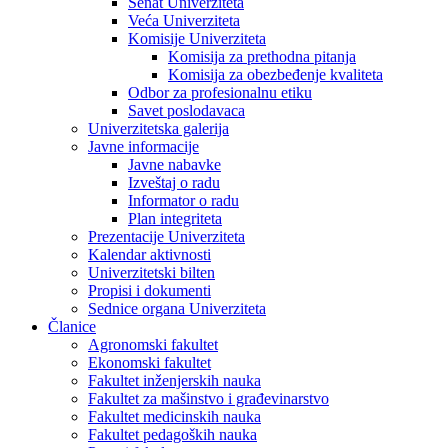
Senat Univerziteta
Veća Univerziteta
Komisije Univerziteta
Komisija za prethodna pitanja
Komisija za obezbeđenje kvaliteta
Odbor za profesionalnu etiku
Savet poslodavaca
Univerzitetska galerija
Javne informacije
Javne nabavke
Izveštaj o radu
Informator o radu
Plan integriteta
Prezentacije Univerziteta
Kalendar aktivnosti
Univerzitetski bilten
Propisi i dokumenti
Sednice organa Univerziteta
Članice
Agronomski fakultet
Ekonomski fakultet
Fakultet inženjerskih nauka
Fakultet za mašinstvo i građevinarstvo
Fakultet medicinskih nauka
Fakultet pedagoških nauka