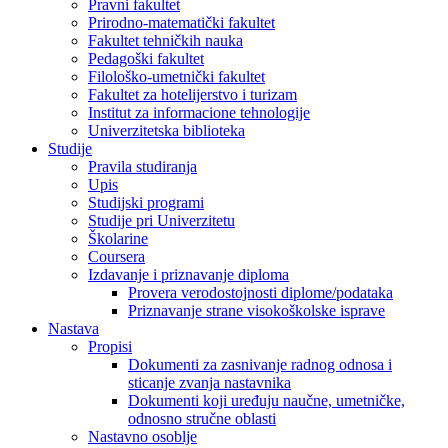
Pravni fakultet
Prirodno-matematički fakultet
Fakultet tehničkih nauka
Pedagoški fakultet
Filološko-umetnički fakultet
Fakultet za hotelijerstvo i turizam
Institut za informacione tehnologije
Univerzitetska biblioteka
Studije
Pravila studiranja
Upis
Studijski programi
Studije pri Univerzitetu
Školarine
Coursera
Izdavanje i priznavanje diploma
Provera verodostojnosti diplome/podataka
Priznavanje strane visokoškolske isprave
Nastava
Propisi
Dokumenti za zasnivanje radnog odnosa i
sticanje zvanja nastavnika
Dokumenti koji uređuju naučne, umetničke,
odnosno stručne oblasti
Nastavno osoblje