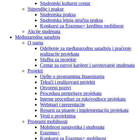
Studentski kulturni centar
Stipendije i prakse
Studentska praksa
Studentska letnja stručna praksa
Konkursi za Erazmus+ kreditnu mobilnost
Akcije studenata
Međunarodna saradnja
O nama
Odeljenje za međunarodnu saradnju i praćenje
realizacije projekata
Služba za projekte
Centar za razvoj karijere i savetovanje studenata
Projekti
Opšte o programima finansiranja
Tekući i realizovani projekti
Otvoreni pozivi
Procedura pretprijave projekata
Interne procedure za rukovodioce projekata
Webinari i prezentacije
Resursi za pisanje i implementaciju projekata
Vesti o projektima
Programi mobilnosti
Mobilnost nastavnika i studenata
Erazmus+
Konkursi za Erazmus+ mobilnost