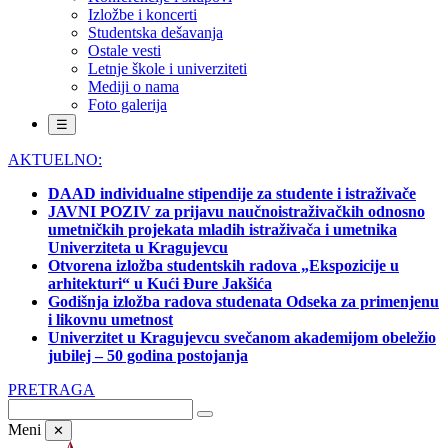
Izložbe i koncerti
Studentska dešavanja
Ostale vesti
Letnje škole i univerziteti
Mediji o nama
Foto galerija
☰
AKTUELNO:
DAAD individualne stipendije za studente i istraživače
JAVNI POZIV za prijavu naučnoistraživačkih odnosno
umetničkih projekata mladih istraživača i umetnika
Univerziteta u Kragujevcu
Otvorena izložba studentskih radova „Ekspozicije u
arhitekturi“ u Kući Đure Jakšića
Godišnja izložba radova studenata Odseka za primenjenu
i likovnu umetnost
Univerzitet u Kragujevcu svečanom akademijom obeležio
jubilej – 50 godina postojanja
PRETRAGA
Meni
✕