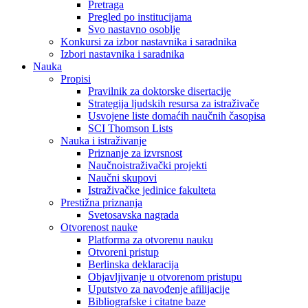
Pretraga
Pregled po institucijama
Svo nastavno osoblje
Konkursi za izbor nastavnika i saradnika
Izbori nastavnika i saradnika
Nauka
Propisi
Pravilnik za doktorske disertacije
Strategija ljudskih resursa za istraživače
Usvojene liste domaćih naučnih časopisa
SCI Thomson Lists
Nauka i istraživanje
Priznanje za izvrsnost
Naučnoistraživački projekti
Naučni skupovi
Istraživačke jedinice fakulteta
Prestižna priznanja
Svetosavska nagrada
Otvorenost nauke
Platforma za otvorenu nauku
Otvoreni pristup
Berlinska deklaracija
Objavljivanje u otvorenom pristupu
Uputstvo za navođenje afilijacije
Bibliografske i citatne baze