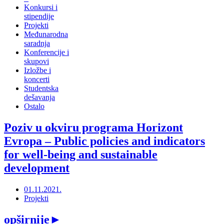
Konkursi i
stipendije
Projekti
Međunarodna
saradnja
Konferencije i
skupovi
Izložbe i
koncerti
Studentska
dešavanja
Ostalo
Poziv u okviru programa Horizont
Evropa ‒ Public policies and indicators
for well-being and sustainable
development
01.11.2021.
Projekti
opširnije
►