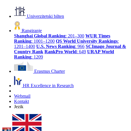
Univerzitetski bilten
Rangiranje
Shanghai Global Ranking
: 201–300
WUR Times
Ranking
: 1001–1200
QS World University Rankings
:
1201–1400
U.S. News Ranking
: 966
SCImago Journal &
Country Rank
RankPro World
: 649
URAP World
Ranking
: 1209
Erasmus Charter
HR Excellence in Research
Webmail
Kontakt
Jezik