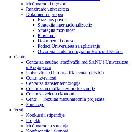
Međunarodni ugovori
Rangiranje univerziteta
Dokumenti i propisi
Erazmus povelja
Strategija internacionalizacije
Strategija mobilnosti
Pravilnici
Dokumenti i obrasci
Podaci Univerziteta za apliciranje
Otvorena nauka u programu Horizont Evropa
Centri
Centar za naučno istraživački rad SANU i Univerziteta
u Kragujevcu
Univerzitetski informatički centar (UNIC)
Centri izvrsnosti
Centar za transfer tehnologija
Centar za nemačke i evropske studije
Centar za zelenu ekonomiju
Centri — rezultat međunarodnih projekata
Fondacije
Vesti
Konkursi i stipendije
Projekti
Međunarodna saradnja
Konferencije i skupovi