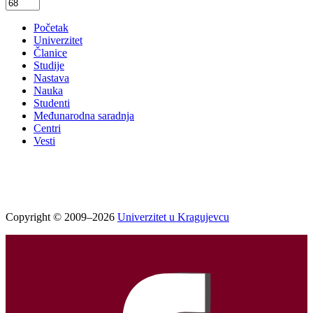
Početak
Univerzitet
Članice
Studije
Nastava
Nauka
Studenti
Međunarodna saradnja
Centri
Vesti
Copyright © 2009–2026
Univerzitet u Kragujevcu