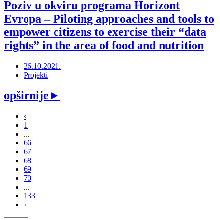
Poziv u okviru programa Horizont
Evropa ‒ Piloting approaches and tools to
empower citizens to exercise their “data
rights” in the area of food and nutrition
26.10.2021.
Projekti
opširnije
►
‹
1
...
66
67
68
69
70
...
133
›