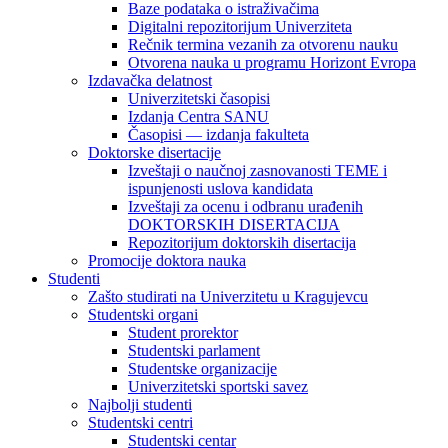
Baze podataka o istraživačima
Digitalni repozitorijum Univerziteta
Rečnik termina vezanih za otvorenu nauku
Otvorena nauka u programu Horizont Evropa
Izdavačka delatnost
Univerzitetski časopisi
Izdanja Centra SANU
Časopisi — izdanja fakulteta
Doktorske disertacije
Izveštaji o naučnoj zasnovanosti TEME i
ispunjenosti uslova kandidata
Izveštaji za ocenu i odbranu urađenih
DOKTORSKIH DISERTACIJA
Repozitorijum doktorskih disertacija
Promocije doktora nauka
Studenti
Zašto studirati na Univerzitetu u Kragujevcu
Studentski organi
Student prorektor
Studentski parlament
Studentske organizacije
Univerzitetski sportski savez
Najbolji studenti
Studentski centri
Studentski centar