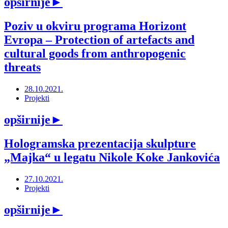
opširnije
►
Poziv u okviru programa Horizont
Evropa ‒ Protection of artefacts and
cultural goods from anthropogenic
threats
28.10.2021.
Projekti
opširnije
►
Hologramska prezentacija skulpture
„Majka“ u legatu Nikole Koke Jankovića
27.10.2021.
Projekti
opširnije
►