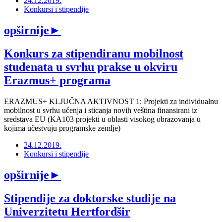
24.12.2019.
Konkursi i stipendije
opširnije
►
Konkurs za stipendiranu mobilnost
studenata u svrhu prakse u okviru
Erazmus+ programa
ERAZMUS+ KLJUČNA AKTIVNOST 1: Projekti za individualnu
mobilnost u svrhu učenja i sticanja novih veština finansirani iz
sredstava EU (KA103 projekti u oblasti visokog obrazovanja u
kojima učestvuju programske zemlje)
24.12.2019.
Konkursi i stipendije
opširnije
►
Stipendije za doktorske studije na
Univerzitetu Hertfordšir