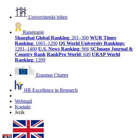
Univerzitetski bilten
Rangiranje
Shanghai Global Ranking
: 201–300
WUR Times
Ranking
: 1001–1200
QS World University Rankings
:
1201–1400
U.S. News Ranking
: 966
SCImago Journal &
Country Rank
RankPro World
: 649
URAP World
Ranking
: 1209
Erasmus Charter
HR Excellence in Research
Webmail
Kontakt
Jezik