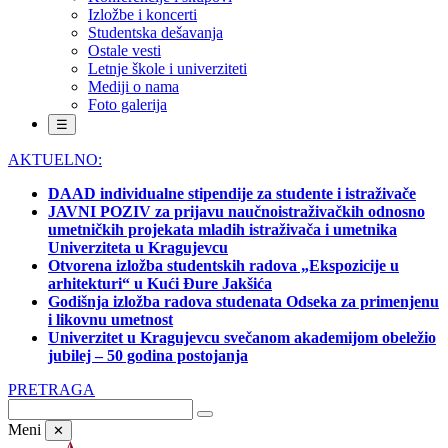
Izložbe i koncerti
Studentska dešavanja
Ostale vesti
Letnje škole i univerziteti
Mediji o nama
Foto galerija
☰
AKTUELNO:
DAAD individualne stipendije za studente i istraživače
JAVNI POZIV za prijavu naučnoistraživačkih odnosno
umetničkih projekata mladih istraživača i umetnika
Univerziteta u Kragujevcu
Otvorena izložba studentskih radova „Ekspozicije u
arhitekturi“ u Kući Đure Jakšića
Godišnja izložba radova studenata Odseka za primenjenu
i likovnu umetnost
Univerzitet u Kragujevcu svečanom akademijom obeležio
jubilej – 50 godina postojanja
PRETRAGA
Meni
✕