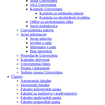
Senat Univerziteta
Veća Univerziteta
Komisije Univerziteta
Komisija za prethodna pitanja
Komisija za obezbeđenje kvaliteta
Odbor za profesionalnu etiku
Savet poslodavaca
Univerzitetska galerija
Javne informacije
Javne nabavke
Izveštaj o radu
Informator o radu
Plan integriteta
Prezentacije Univerziteta
Kalendar aktivnosti
Univerzitetski bilten
Propisi i dokumenti
Sednice organa Univerziteta
Članice
Agronomski fakultet
Ekonomski fakultet
Fakultet inženjerskih nauka
Fakultet za mašinstvo i građevinarstvo
Fakultet medicinskih nauka
Fakultet pedagoških nauka