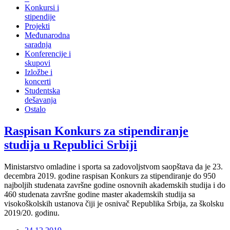
Konkursi i
stipendije
Projekti
Međunarodna
saradnja
Konferencije i
skupovi
Izložbe i
koncerti
Studentska
dešavanja
Ostalo
Raspisan Konkurs za stipendiranje
studija u Republici Srbiji
Ministarstvo omladine i sporta sa zadovoljstvom saopštava da je 23.
decembra 2019. godine raspisan Konkurs za stipendiranje do 950
najboljih studenata završne godine osnovnih akademskih studija i do
460 studenata završne godine master akademskih studija sa
visokoškolskih ustanova čiji je osnivač Republika Srbija, za školsku
2019/20. godinu.