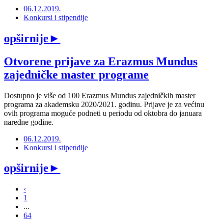
06.12.2019.
Konkursi i stipendije
opširnije
►
Otvorene prijave za Erazmus Mundus
zajedničke master programe
Dostupno je više od 100 Erazmus Mundus zajedničkih master
programa za akademsku 2020/2021. godinu. Prijave je za većinu
ovih programa moguće podneti u periodu od oktobra do januara
naredne godine.
06.12.2019.
Konkursi i stipendije
opširnije
►
‹
1
...
64