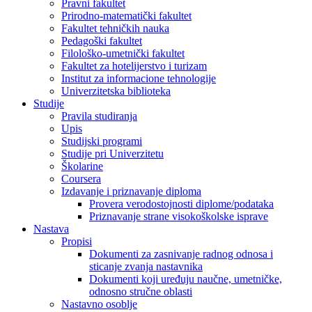
Pravni fakultet
Prirodno-matematički fakultet
Fakultet tehničkih nauka
Pedagoški fakultet
Filološko-umetnički fakultet
Fakultet za hotelijerstvo i turizam
Institut za informacione tehnologije
Univerzitetska biblioteka
Studije
Pravila studiranja
Upis
Studijski programi
Studije pri Univerzitetu
Školarine
Coursera
Izdavanje i priznavanje diploma
Provera verodostojnosti diplome/podataka
Priznavanje strane visokoškolske isprave
Nastava
Propisi
Dokumenti za zasnivanje radnog odnosa i
sticanje zvanja nastavnika
Dokumenti koji uređuju naučne, umetničke,
odnosno stručne oblasti
Nastavno osoblje