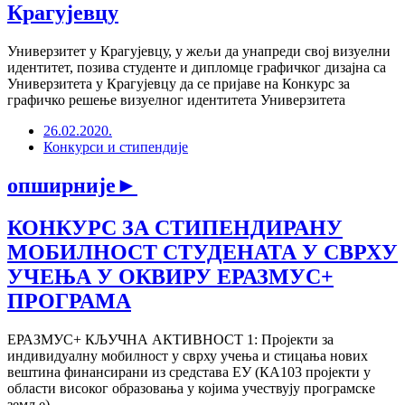
Крагујевцу
Универзитет у Крагујевцу, у жељи да унапреди свој визуелни
идентитет, позива студенте и дипломце графичког дизајна са
Универзитета у Крагујевцу да се пријаве на Конкурс за
графичко решење визуелног идентитета Универзитета
26.02.2020.
Конкурси и стипендије
опширније
►
КОНКУРС ЗА СТИПЕНДИРАНУ
МОБИЛНОСТ СТУДЕНАТА У СВРХУ
УЧЕЊА У ОКВИРУ ЕРАЗМУС+
ПРОГРАМА
ЕРАЗМУС+ КЉУЧНА АКТИВНОСТ 1: Пројекти за
индивидуалну мобилност у сврху учења и стицања нових
вештина финансирани из средстава ЕУ (КА103 пројекти у
области високог образовања у којима учествују програмске
земље)