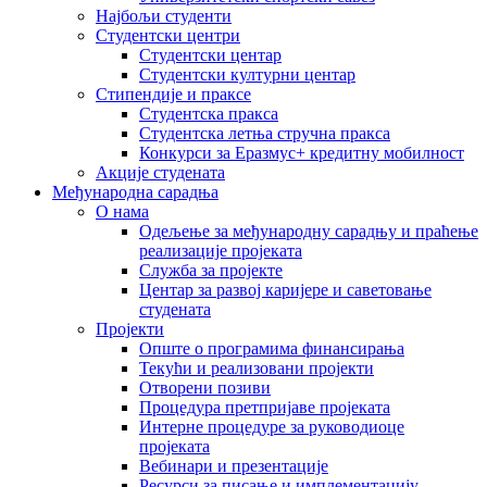
Најбољи студенти
Студентски центри
Студентски центар
Студентски културни центар
Стипендије и праксе
Студентска пракса
Студентска летња стручна пракса
Конкурси за Еразмус+ кредитну мобилност
Акције студената
Међународна сарадња
О нама
Одељење за међународну сарадњу и праћење
реализације пројеката
Служба за пројекте
Центар за развој каријере и саветовање
студената
Пројекти
Опште о програмима финансирања
Текући и реализовани пројекти
Отворени позиви
Процедура претпријаве пројеката
Интерне процедуре за руководиоце
пројеката
Вебинари и презентације
Ресурси за писање и имплементацију