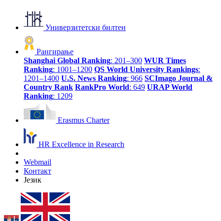
Универзитетски билтен
Рангирање
Shanghai Global Ranking
: 201–300
WUR Times
Ranking
: 1001–1200
QS World University Rankings
:
1201–1400
U.S. News Ranking
: 966
SCImago Journal &
Country Rank
RankPro World
: 649
URAP World
Ranking
: 1209
Erasmus Charter
HR Excellence in Research
Webmail
Контакт
Језик