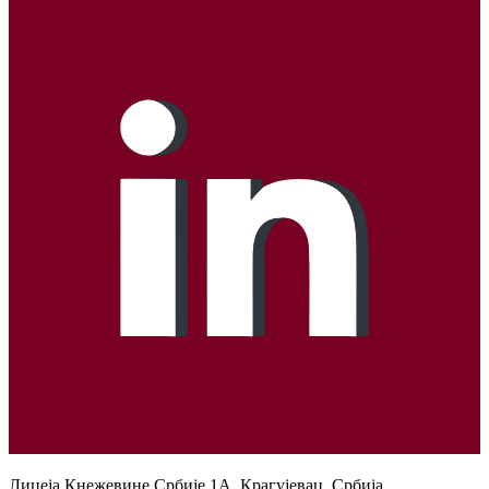
Лицеја Кнежевине Србије 1А, Крагујевац, Србија