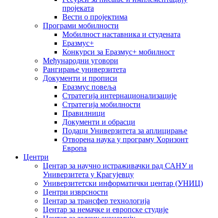
пројеката
Вести о пројектима
Програми мобилности
Мобилност наставника и студената
Еразмус+
Конкурси за Еразмус+ мобилност
Међународни уговори
Рангирање универзитета
Документи и прописи
Еразмус повеља
Стратегија интернационализације
Стратегија мобилности
Правилници
Документи и обрасци
Подаци Универзитета за аплицирање
Отворена наука у програму Хоризонт
Европа
Центри
Центар за научно истраживачки рад САНУ и
Универзитета у Крагујевцу
Универзитетски информатички центар (УНИЦ)
Центри изврсности
Центар за трансфер технологија
Центар за немачке и европске студије