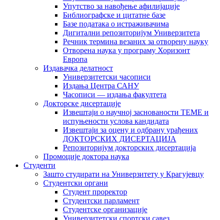
Упутство за навођење афилијације
Библиографске и цитатне базе
Базе података о истраживачима
Дигитални репозиторијум Универзитета
Рeчник термина везаних за отворену науку
Отворена наука у програму Хоризонт
Европа
Издавачка делатност
Универзитетски часописи
Издања Центра САНУ
Часописи — издања факултета
Докторске дисертације
Извештаји о научној заснованости ТЕМЕ и
испуњености услова кандидата
Извештаји за оцену и одбрану урађених
ДОКТОРСКИХ ДИСЕРТАЦИЈА
Репозиторијум докторских дисертација
Промоције доктора наука
Студенти
Зашто студирати на Универзитету у Крагујевцу
Студентски органи
Студент проректор
Студентски парламент
Студентске организације
Универзитетски спортски савез