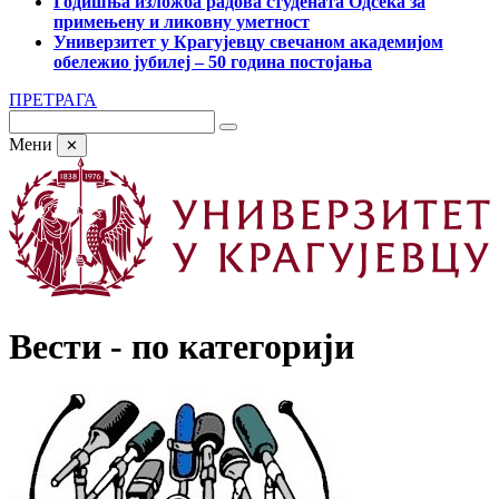
Годишња изложба радова студената Одсека за
примењену и ликовну уметност
Универзитет у Крагујевцу свечаном академијом
обележио јубилеј – 50 година постојања
ПРЕТРАГА
Мени
✕
Вести - по категорији