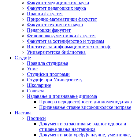
Факултет медицинских наука
Факултет педагошких наука
Правни факултет
Природно-математички факултет
Факултет техничких наука
Педагошки факултет
Филолошко-уметнички факултет
Факултет за хотелијерство и туризам
Институт за информационе технологије
Универзитетска библиотека
Студије
Правила студирања
Упис
Студијски програми
Студије при Универзитету
Школарине
Coursera
Издавање и признавање диплома
Провера веродостојности дипломе/података
Признавање стране високошколске исправе
Настава
Прописи
Документи за заснивање радног односа и
стицање звања наставника
Документи који уређују научне, уметничке,