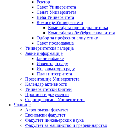
Ректор
Савет Универзитета
Сенат Универзитета
Већа Универзитета
Комисије Универзитета
Комисија за претходна питања
Комисија за обезбеђење квалитета
Одбор за професионалну етику
Савет послодаваца
Универзитетска галерија
Јавне информације
Јавне набавке
Извештај о раду
Информатор о раду
План интегритета
Презентације Универзитета
Календар активности
Универзитетски билтен
Прописи и документи
Седнице органа Универзитета
Чланице
Агрономски факултет
Економски факултет
Факултет инжењерских наука
Факултет за машинство и грађевинарство