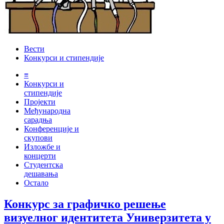
Вести
Конкурси и стипендије
≡
Конкурси и
стипендије
Пројекти
Међународна
сарадња
Конференције и
скупови
Изложбе и
концерти
Студентска
дешавања
Остало
Конкурс за графичко решење
визуелног идентитета Универзитета у