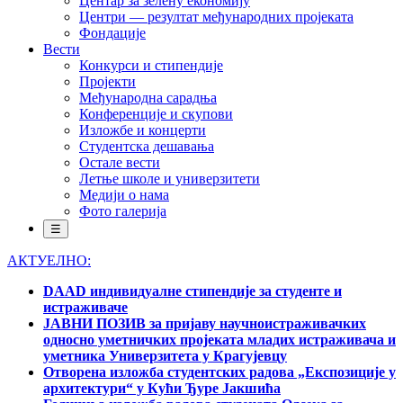
Центар за зелену економију
Центри — резултат међународних пројеката
Фондације
Вести
Конкурси и стипендије
Пројекти
Међународна сарадња
Конференције и скупови
Изложбе и концерти
Студентска дешавања
Остале вести
Летње школе и универзитети
Медији о нама
Фото галерија
☰
АКТУЕЛНО:
DAAD индивидуалне стипендије за студенте и
истраживаче
ЈАВНИ ПОЗИВ за пријаву научноистраживачких
односно уметничких пројеката младих истраживача и
уметника Универзитета у Крагујевцу
Отворена изложба студентских радова „Експозиције у
архитектури“ у Кући Ђуре Јакшића