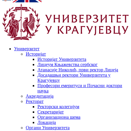
Универзитет
Историјат
Историјат Универзитета
Лицеум Књажевства сербског
Атанасије Николић, први ректор Лицеја
Досадашњи ректори Универзитета у
Крагујевцу
Професори емеритуси и Почасни доктори
наука
Акредитација
Ректорат
Ректорски колегијум
Секретаријат
Организациона шема
Локација
Органи Универзитета