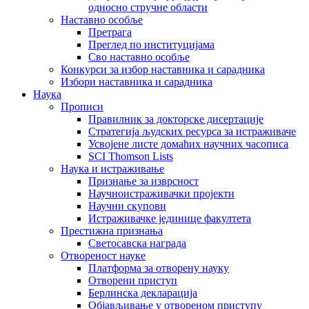
односно стручне области
Наставно особље
Претрага
Преглед по институцијама
Сво наставно особље
Конкурси за избор наставника и сарадника
Избори наставника и сарадника
Наука
Прописи
Правилник за докторске дисертације
Стратегија људских ресурса за истраживаче
Усвојене листе домаћих научних часописа
SCI Thomson Lists
Наука и истраживање
Признање за изврсност
Научноистраживачки пројекти
Научни скупови
Истраживачке јединице факултета
Престижна признања
Светосавска награда
Отвореност науке
Платформа за отворену науку
Отворени приступ
Берлинска декларација
Објављивање у отвореном приступу