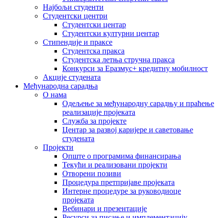
Најбољи студенти
Студентски центри
Студентски центар
Студентски културни центар
Стипендије и праксе
Студентска пракса
Студентска летња стручна пракса
Конкурси за Еразмус+ кредитну мобилност
Акције студената
Међународна сарадња
О нама
Одељење за међународну сарадњу и праћење
реализације пројеката
Служба за пројекте
Центар за развој каријере и саветовање
студената
Пројекти
Опште о програмима финансирања
Текући и реализовани пројекти
Отворени позиви
Процедура претпријаве пројеката
Интерне процедуре за руководиоце
пројеката
Вебинари и презентације
Ресурси за писање и имплементацију