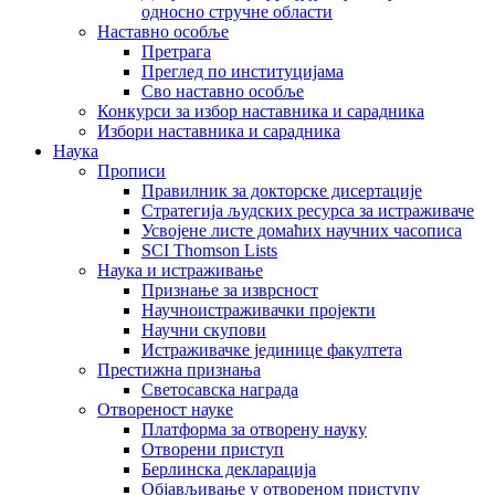
односно стручне области
Наставно особље
Претрага
Преглед по институцијама
Сво наставно особље
Конкурси за избор наставника и сарадника
Избори наставника и сарадника
Наука
Прописи
Правилник за докторске дисертације
Стратегија људских ресурса за истраживаче
Усвојене листе домаћих научних часописа
SCI Thomson Lists
Наука и истраживање
Признање за изврсност
Научноистраживачки пројекти
Научни скупови
Истраживачке јединице факултета
Престижна признања
Светосавска награда
Отвореност науке
Платформа за отворену науку
Отворени приступ
Берлинска декларација
Објављивање у отвореном приступу