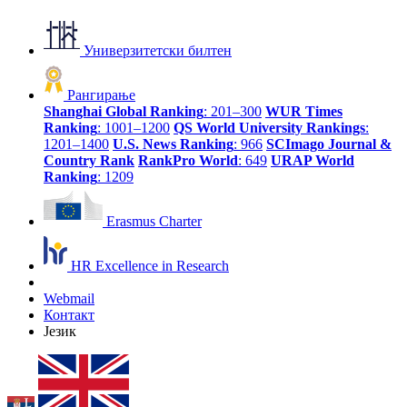
Универзитетски билтен
Рангирање
Shanghai Global Ranking
: 201–300
WUR Times
Ranking
: 1001–1200
QS World University Rankings
:
1201–1400
U.S. News Ranking
: 966
SCImago Journal &
Country Rank
RankPro World
: 649
URAP World
Ranking
: 1209
Erasmus Charter
HR Excellence in Research
Webmail
Контакт
Језик