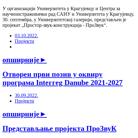
У организацији Универзитета у Крагујевцу и Центра за
научноистраживачки рад САНУ и Универзитета у Крагујевцу,
30. септембра, у Универзитетској галерији, представљен је
пројекат „Простор-звук-конструкција - ПроЗвук“.
03.10.2022.
Пројекти
опширније
►
Отворен први позив у оквиру
програма Interreg Danube 2021-2027
30.09.2022.
Пројекти
опширније
►
Представљање пројекта ПроЗвуК