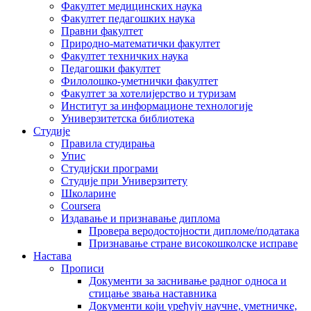
Факултет медицинских наука
Факултет педагошких наука
Правни факултет
Природно-математички факултет
Факултет техничких наука
Педагошки факултет
Филолошко-уметнички факултет
Факултет за хотелијерство и туризам
Институт за информационе технологије
Универзитетска библиотека
Студије
Правила студирања
Упис
Студијски програми
Студије при Универзитету
Школарине
Coursera
Издавање и признавање диплома
Провера веродостојности дипломе/података
Признавање стране високошколске исправе
Настава
Прописи
Документи за заснивање радног односа и
стицање звања наставника
Документи који уређују научне, уметничке,