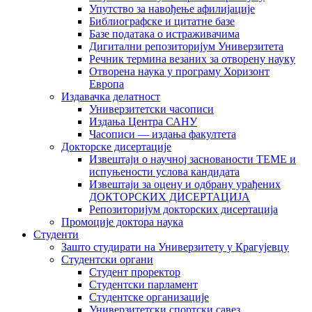
Упутство за навођење афилијације
Библиографске и цитатне базе
Базе података о истраживачима
Дигитални репозиторијум Универзитета
Рeчник термина везаних за отворену науку
Отворена наука у програму Хоризонт
Европа
Издавачка делатност
Универзитетски часописи
Издања Центра САНУ
Часописи — издања факултета
Докторске дисертације
Извештаји о научној заснованости ТЕМЕ и
испуњености услова кандидата
Извештаји за оцену и одбрану урађених
ДОКТОРСКИХ ДИСЕРТАЦИЈА
Репозиторијум докторских дисертација
Промоције доктора наука
Студенти
Зашто студирати на Универзитету у Крагујевцу
Студентски органи
Студент проректор
Студентски парламент
Студентске организације
Универзитетски спортски савез