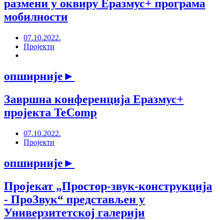
размени у оквиру Еразмус+ програма
мобилности
07.10.2022.
Пројекти
опширније
►
Завршна конференција Еразмус+
пројекта TeComp
07.10.2022.
Пројекти
опширније
►
Пројекат „Простор-звук-конструкција
- ПроЗвук“ представљен у
Универзитетској галерији