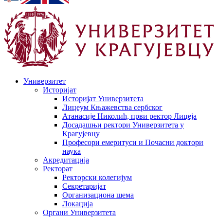
Универзитет
Историјат
Историјат Универзитета
Лицеум Књажевства сербског
Атанасије Николић, први ректор Лицеја
Досадашњи ректори Универзитета у
Крагујевцу
Професори емеритуси и Почасни доктори
наука
Акредитација
Ректорат
Ректорски колегијум
Секретаријат
Организациона шема
Локација
Органи Универзитета