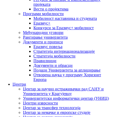
пројеката
Вести о пројектима
Програми мобилности
Мобилност наставника и студената
Еразмус+
Конкурси за Еразмус+ мобилност
Међународни уговори
Рангирање универзитета
Документи и прописи
Еразмус повеља
Стратегија интернационализације
Стратегија мобилности
Правилници
Документи и обрасци
Подаци Универзитета за аплицирање
Отворена наука у програму Хоризонт
Европа
Центри
Центар за научно истраживачки рад САНУ и
Универзитета у Крагујевцу
Универзитетски информатички центар (УНИЦ)
Центри изврсности
Центар за трансфер технологија
Центар за немачке и европске студије