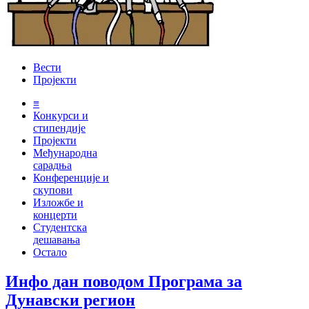
Вести
Пројекти
≡
Конкурси и
стипендије
Пројекти
Међународна
сарадња
Конференције и
скупови
Изложбе и
концерти
Студентска
дешавања
Остало
Инфо дан поводом Програма за
Дунавски регион