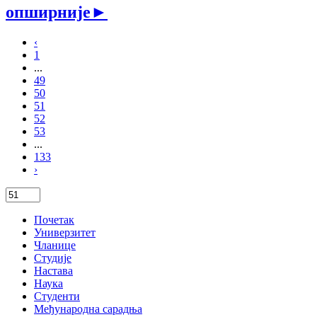
опширније
►
‹
1
...
49
50
51
52
53
...
133
›
Почетак
Универзитет
Чланице
Студије
Настава
Наука
Студенти
Међународна сарадња