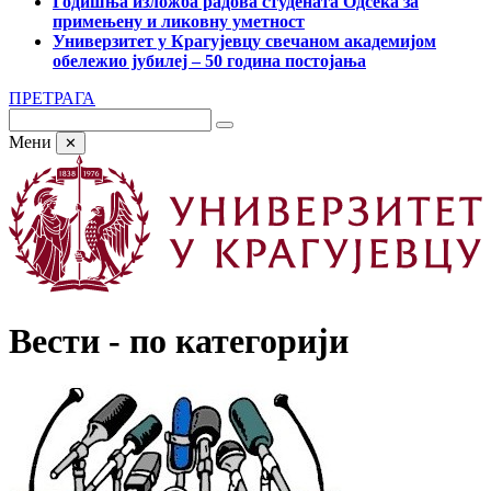
Годишња изложба радова студената Одсека за
примењену и ликовну уметност
Универзитет у Крагујевцу свечаном академијом
обележио јубилеј – 50 година постојања
ПРЕТРАГА
Мени
✕
Вести - по категорији