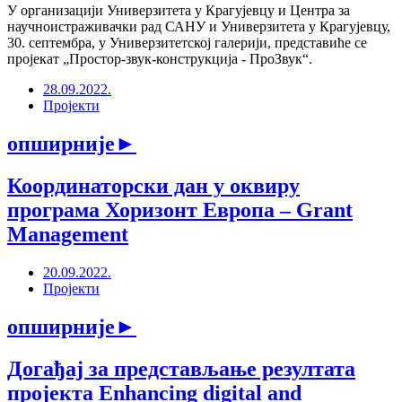
У организацији Универзитета у Крагујевцу и Центра за
научноистраживачки рад САНУ и Универзитета у Крагујевцу,
30. септембра, у Универзитетској галерији, представиће се
пројекат „Простор-звук-конструкција - ПроЗвук“.
28.09.2022.
Пројекти
опширније
►
Координаторски дан у оквиру
програма Хоризонт Европа – Grant
Management
20.09.2022.
Пројекти
опширније
►
Догађај за представљање резултата
пројекта Enhancing digital and