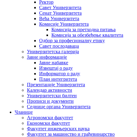
Ректор
Савет Универзитета
Сенат Универзитета
Већа Универзитета
Комисије Универзитета
Комисија за претходна питања
Комисија за обезбеђење квалитета
Одбор за професионалну етику
Савет послодаваца
Универзитетска галерија
Јавне информације
Јавне набавке
Извештај о раду
Информатор о раду
План интегритета
Презентације Универзитета
Календар активности
Универзитетски билтен
Прописи и документи
Седнице органа Универзитета
Чланице
Агрономски факултет
Економски факултет
Факултет инжењерских наука
Факултет за машинство и грађевинарство