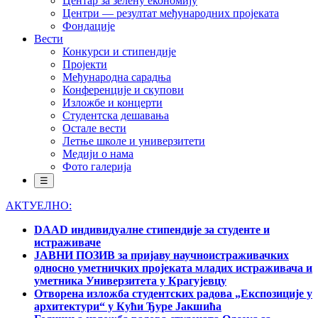
Центар за зелену економију
Центри — резултат међународних пројеката
Фондације
Вести
Конкурси и стипендије
Пројекти
Међународна сарадња
Конференције и скупови
Изложбе и концерти
Студентска дешавања
Остале вести
Летње школе и универзитети
Медији о нама
Фото галерија
☰
АКТУЕЛНО:
DAAD индивидуалне стипендије за студенте и
истраживаче
ЈАВНИ ПОЗИВ за пријаву научноистраживачких
односно уметничких пројеката младих истраживача и
уметника Универзитета у Крагујевцу
Отворена изложба студентских радова „Експозиције у
архитектури“ у Кући Ђуре Јакшића