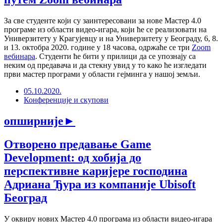
За све студенте који су заинтересовани за нове Мастер 4.0
програме из области видео-игара, који ће се реализовати на
Универзитету у Крагујевцу и на Универзитету у Београду, 6, 8.
и 13. октобра 2020. године у 18 часова, одржаће се три
Zoom
вебинара
. Студенти ће бити у прилици да се упознају са
неким од предавача и да стекну увид у то како ће изгледати
први мастер програми у области гејминга у нашој земљи.
05.10.2020.
Конференције и скупови
опширније
►
Отворено предавање Game
Development: од хобија до
перспективне каријере господина
Адриана Ђура из компаније Ubisoft
Београд
У оквиру нових Мастер 4.0 програма из области видео-игара