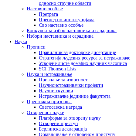
односно стручне области
Наставно особље
Претрага
Преглед по институцијама
Сво наставно особље
Конкурси за избор наставника и сарадника
Избори наставника и сарадника
Наука
Прописи
Правилник за докторске дисертације
Стратегија људских ресурса за истраживаче
Усвојене листе домаћих научних часописа
SCI Thomson Lists
Наука и истраживање
Признање за изврсност
Научноистраживачки пројекти
Научни скупови
Истраживачке јединице факултета
Престижна признања
Светосавска награда
Отвореност науке
Платформа за отворену науку
Отворени приступ
Берлинска декларација
Објављивање у отвореном приступу