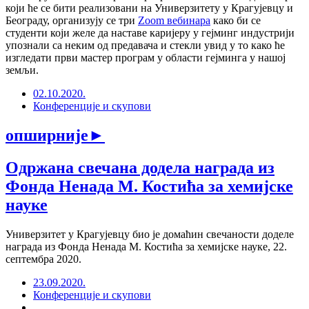
који ће се бити реализовани на Универзитету у Крагујевцу и
Београду, организују се три
Zoom вебинара
како би се
студенти који желе да наставе каријеру у гејминг индустрији
упознали са неким од предавача и стекли увид у то како ће
изгледати први мастер програм у области гејминга у нашој
земљи.
02.10.2020.
Конференције и скупови
опширније
►
Одржана свечана додела награда из
Фонда Ненада М. Костића за хемијске
науке
Универзитет у Крагујевцу био је домаћин свечаности доделе
награда из Фонда Ненада М. Костића за хемијске науке, 22.
септембра 2020.
23.09.2020.
Конференције и скупови