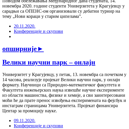
Поводом обележавања Међународног дана студената, 14.
новембра 2020. године студенти Универзитета у Крагујевцу у
сарадњи са ОПЕНС-ом организовали су дебатни турнир на
тему „Нови кораци у старим ципелама”.
20.11.2020.
Конференције и скупови
опширније
►
Велики научни парк – онлајн
Универзитет у Крагујевцу, у петак, 13. новембра са почетком у
14 часова, реализује пројекат Велики научни парк, у онлајн
формату. Научници са Природно-математичког факултета и
Факултета инжењерских наука извешће научне експерименте
из области машинства, физике и хемије, а сви заинтересовани
моћи ће да прате пренос извођења експеримената на фејсбук и
инстаграм страницама Универзитета. Пројекат финансира
Центар за промоцију науке.
09.11.2020.
Конференције и скупови