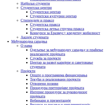
Најбољи студенти
Студентски центри
Студентски центар
Студентски културни центар
Стипендије и праксе
Студентска пракса
Студентска летња стручна пракса
Конкурси за Еразмус+ кредитну мобилност
Акције студената
Међународна сарадња
О нама
Одељење за међународну сарадњу и праћење
реализације пројеката
Служба за пројекте
Центар за развој каријере и саветовање
студената
Пројекти
Опште о програмима финансирања
Текући и реализовани пројекти
Отворени позиви
Процедура претпријаве пројеката
Интерне процедуре за руководиоце
пројеката
Вебинари и презентације
Ресурси за писање и имплементацију