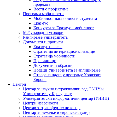
пројеката
Вести о пројектима
Програми мобилности
Мобилност наставника и студената
Еразмус+
Конкурси за Еразмус+ мобилност
Међународни уговори
Рангирање универзитета
Документи и прописи
Еразмус повеља
Стратегија интернационализације
Стратегија мобилности
Правилници
Документи и обрасци
Подаци Универзитета за аплицирање
Отворена наука у програму Хоризонт
Европа
Центри
Центар за научно истраживачки рад САНУ и
Универзитета у Крагујевцу
Универзитетски информатички центар (УНИЦ)
Центри изврсности
Центар за трансфер технологија
Центар за немачке и европске студије