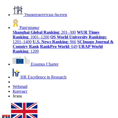
Универзитетски билтен
Рангирање
Shanghai Global Ranking
: 201–300
WUR Times
Ranking
: 1001–1200
QS World University Rankings
:
1201–1400
U.S. News Ranking
: 966
SCImago Journal &
Country Rank
RankPro World
: 649
URAP World
Ranking
: 1209
Erasmus Charter
HR Excellence in Research
Webmail
Контакт
Језик