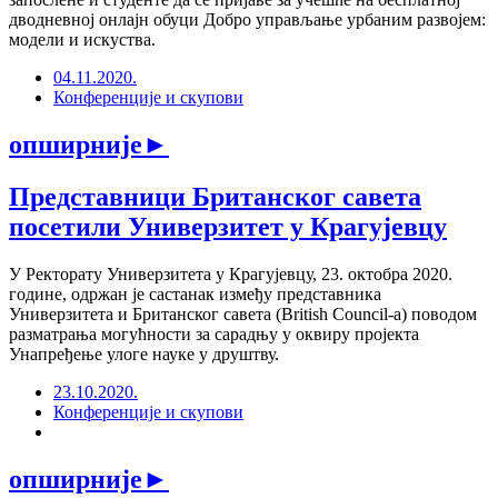
дводневној онлајн обуци Добро управљање урбаним развојем:
модели и искуства.
04.11.2020.
Конференције и скупови
опширније
►
Представници Британског савета
посетили Универзитет у Крагујевцу
У Ректорату Универзитета у Крагујевцу, 23. октобра 2020.
године, одржан је састанак између представника
Универзитета и Британског савета (British Council-а) поводом
разматрања могућности за сарадњу у оквиру пројекта
Унапређење улоге науке у друштву.
23.10.2020.
Конференције и скупови
опширније
►