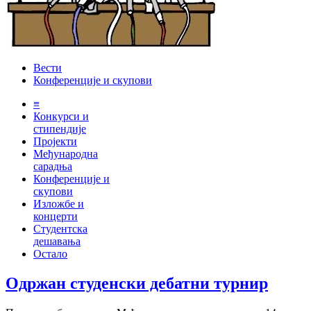
Вести
Конференције и скупови
≡
Конкурси и
стипендије
Пројекти
Међународна
сарадња
Конференције и
скупови
Изложбе и
концерти
Студентска
дешавања
Остало
Одржан студенски дебатни турнир