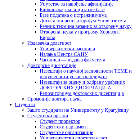
Упутство за навођење афилијације
Библиографске и цитатне базе
Базе података о истраживачима
Дигитални репозиторијум Универзитета
Рeчник термина везаних за отворену науку
Отворена наука у програму Хоризонт
Европа
Издавачка делатност
Универзитетски часописи
Издања Центра САНУ
Часописи — издања факултета
Докторске дисертације
Извештаји о научној заснованости ТЕМЕ и
испуњености услова кандидата
Извештаји за оцену и одбрану урађених
ДОКТОРСКИХ ДИСЕРТАЦИЈА
Репозиторијум докторских дисертација
Промоције доктора наука
Студенти
Зашто студирати на Универзитету у Крагујевцу
Студентски органи
Студент проректор
Студентски парламент
Студентске организације
Универзитетски спортски савез