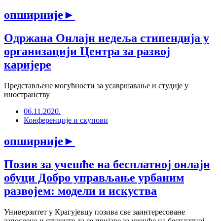
опширније
►
Одржана Онлајн недеља стипендија у
организацији Центра за развој
каријере
Представљене могућности за усавршавање и студије у
иностранству
06.11.2020.
Конференције и скупови
опширније
►
Позив за учешће на бесплатној онлајн
обуци Добро управљање урбаним
развојем: модели и искуства
Универзитет у Крагујевцу позива све заинтересоване
запослене и студенте да се пријаве за учешће на бесплатној