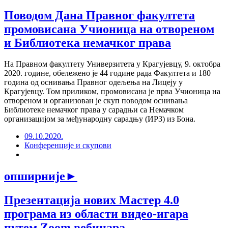
Поводом Дана Правног факултета
промовисана Учионица на отвореном
и Библиотека немачког права
На Правном факултету Универзитета у Крагујевцу, 9. октобра
2020. године, обележено је 44 године рада Факултета и 180
година од оснивања Правног одељења на Лицеју у
Крагујевцу. Том приликом, промовисана је прва Учионица на
отвореном и организован је скуп поводом оснивања
Библиотеке немачког права у сарадњи са Немачком
организацијом за међународну сарадњу (ИРЗ) из Бона.
09.10.2020.
Конференције и скупови
опширније
►
Презентација нових Мастер 4.0
програма из области видео-игара
путем Zoom вебинара