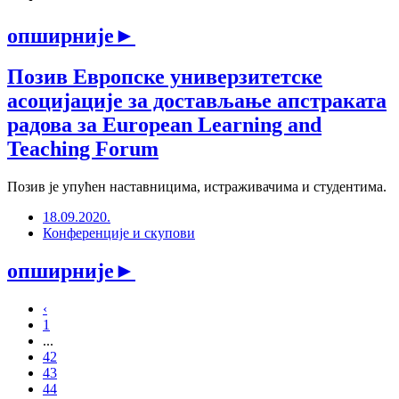
опширније
►
Позив Европске универзитетске
асоцијације за достављање апстраката
радова за European Learning and
Teaching Forum
Позив је упућен наставницима, истраживачима и студентима.
18.09.2020.
Конференције и скупови
опширније
►
‹
1
...
42
43
44