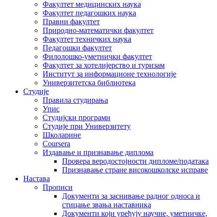
Факултет медицинских наука
Факултет педагошких наука
Правни факултет
Природно-математички факултет
Факултет техничких наука
Педагошки факултет
Филолошко-уметнички факултет
Факултет за хотелијерство и туризам
Институт за информационе технологије
Универзитетска библиотека
Студије
Правила студирања
Упис
Студијски програми
Студије при Универзитету
Школарине
Coursera
Издавање и признавање диплома
Провера веродостојности дипломе/података
Признавање стране високошколске исправе
Настава
Прописи
Документи за заснивање радног односа и
стицање звања наставника
Документи који уређују научне, уметничке,