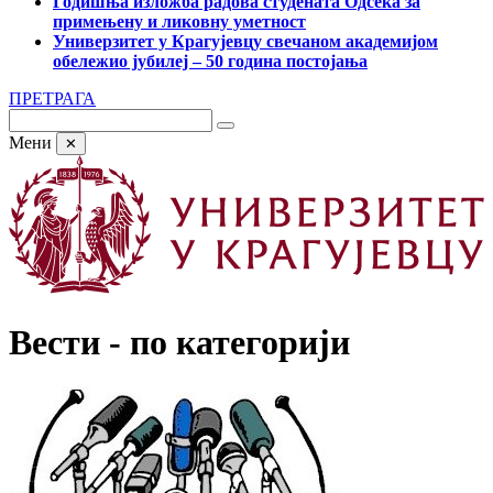
Годишња изложба радова студената Одсека за
примењену и ликовну уметност
Универзитет у Крагујевцу свечаном академијом
обележио јубилеј – 50 година постојања
ПРЕТРАГА
Мени
✕
Вести - по категорији