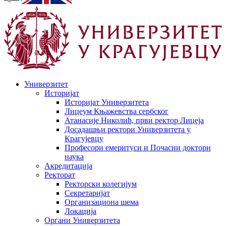
Универзитет
Историјат
Историјат Универзитета
Лицеум Књажевства сербског
Атанасије Николић, први ректор Лицеја
Досадашњи ректори Универзитета у
Крагујевцу
Професори емеритуси и Почасни доктори
наука
Акредитација
Ректорат
Ректорски колегијум
Секретаријат
Организациона шема
Локација
Органи Универзитета