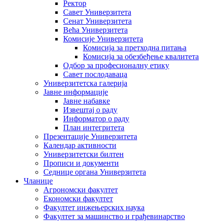
Ректор
Савет Универзитета
Сенат Универзитета
Већа Универзитета
Комисије Универзитета
Комисија за претходна питања
Комисија за обезбеђење квалитета
Одбор за професионалну етику
Савет послодаваца
Универзитетска галерија
Јавне информације
Јавне набавке
Извештај о раду
Информатор о раду
План интегритета
Презентације Универзитета
Календар активности
Универзитетски билтен
Прописи и документи
Седнице органа Универзитета
Чланице
Агрономски факултет
Економски факултет
Факултет инжењерских наука
Факултет за машинство и грађевинарство