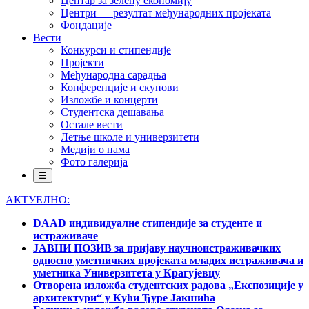
Центар за зелену економију
Центри — резултат међународних пројеката
Фондације
Вести
Конкурси и стипендије
Пројекти
Међународна сарадња
Конференције и скупови
Изложбе и концерти
Студентска дешавања
Остале вести
Летње школе и универзитети
Медији о нама
Фото галерија
☰
АКТУЕЛНО:
DAAD индивидуалне стипендије за студенте и
истраживаче
ЈАВНИ ПОЗИВ за пријаву научноистраживачких
односно уметничких пројеката младих истраживача и
уметника Универзитета у Крагујевцу
Отворена изложба студентских радова „Експозиције у
архитектури“ у Кући Ђуре Јакшића