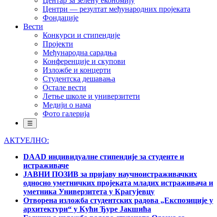
Центар за зелену економију
Центри — резултат међународних пројеката
Фондације
Вести
Конкурси и стипендије
Пројекти
Међународна сарадња
Конференције и скупови
Изложбе и концерти
Студентска дешавања
Остале вести
Летње школе и универзитети
Медији о нама
Фото галерија
☰
АКТУЕЛНО:
DAAD индивидуалне стипендије за студенте и
истраживаче
ЈАВНИ ПОЗИВ за пријаву научноистраживачких
односно уметничких пројеката младих истраживача и
уметника Универзитета у Крагујевцу
Отворена изложба студентских радова „Експозиције у
архитектури“ у Кући Ђуре Јакшића