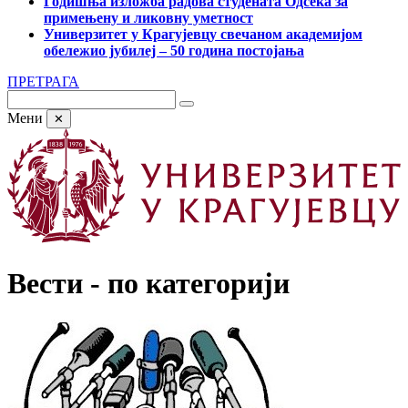
Годишња изложба радова студената Одсека за
примењену и ликовну уметност
Универзитет у Крагујевцу свечаном академијом
обележио јубилеј – 50 година постојања
ПРЕТРАГА
Мени
✕
Вести - по категорији