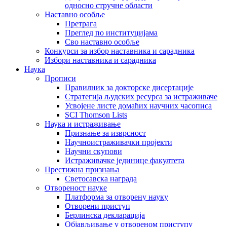
односно стручне области
Наставно особље
Претрага
Преглед по институцијама
Сво наставно особље
Конкурси за избор наставника и сарадника
Избори наставника и сарадника
Наука
Прописи
Правилник за докторске дисертације
Стратегија људских ресурса за истраживаче
Усвојене листе домаћих научних часописа
SCI Thomson Lists
Наука и истраживање
Признање за изврсност
Научноистраживачки пројекти
Научни скупови
Истраживачке јединице факултета
Престижна признања
Светосавска награда
Отвореност науке
Платформа за отворену науку
Отворени приступ
Берлинска декларација
Објављивање у отвореном приступу