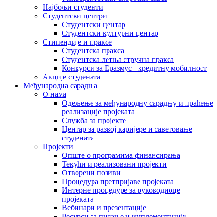
Најбољи студенти
Студентски центри
Студентски центар
Студентски културни центар
Стипендије и праксе
Студентска пракса
Студентска летња стручна пракса
Конкурси за Еразмус+ кредитну мобилност
Акције студената
Међународна сарадња
О нама
Одељење за међународну сарадњу и праћење
реализације пројеката
Служба за пројекте
Центар за развој каријере и саветовање
студената
Пројекти
Опште о програмима финансирања
Текући и реализовани пројекти
Отворени позиви
Процедура претпријаве пројеката
Интерне процедуре за руководиоце
пројеката
Вебинари и презентације
Ресурси за писање и имплементацију