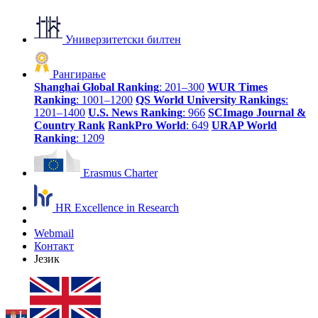
Универзитетски билтен
Рангирање
Shanghai Global Ranking
: 201–300
WUR Times
Ranking
: 1001–1200
QS World University Rankings
:
1201–1400
U.S. News Ranking
: 966
SCImago Journal &
Country Rank
RankPro World
: 649
URAP World
Ranking
: 1209
Erasmus Charter
HR Excellence in Research
Webmail
Контакт
Језик