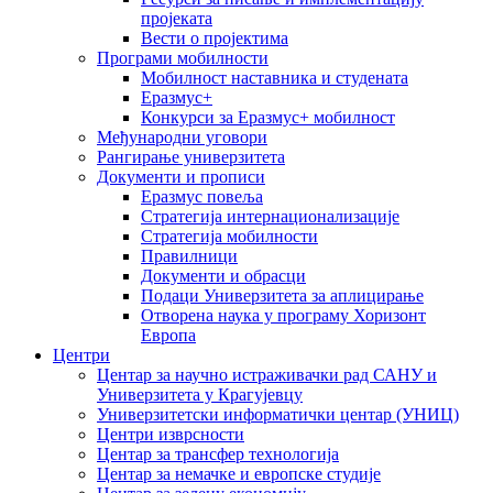
пројеката
Вести о пројектима
Програми мобилности
Мобилност наставника и студената
Еразмус+
Конкурси за Еразмус+ мобилност
Међународни уговори
Рангирање универзитета
Документи и прописи
Еразмус повеља
Стратегија интернационализације
Стратегија мобилности
Правилници
Документи и обрасци
Подаци Универзитета за аплицирање
Отворена наука у програму Хоризонт
Европа
Центри
Центар за научно истраживачки рад САНУ и
Универзитета у Крагујевцу
Универзитетски информатички центар (УНИЦ)
Центри изврсности
Центар за трансфер технологија
Центар за немачке и европске студије