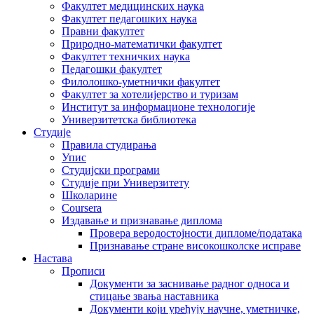
Факултет медицинских наука
Факултет педагошких наука
Правни факултет
Природно-математички факултет
Факултет техничких наука
Педагошки факултет
Филолошко-уметнички факултет
Факултет за хотелијерство и туризам
Институт за информационе технологије
Универзитетска библиотека
Студије
Правила студирања
Упис
Студијски програми
Студије при Универзитету
Школарине
Coursera
Издавање и признавање диплома
Провера веродостојности дипломе/података
Признавање стране високошколске исправе
Настава
Прописи
Документи за заснивање радног односа и
стицање звања наставника
Документи који уређују научне, уметничке,