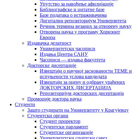
Упутство за навођење афилијације
Библиографске и цитатне базе
Базе података о истраживачима
Дигитални репозиторијум Универзитета
Рeчник термина везаних за отворену науку
Отворена наука у програму Хоризонт
Европа
Издавачка делатност
Универзитетски часописи
Издања Центра САНУ
Часописи — издања факултета
Докторске дисертације
Извештаји о научној заснованости ТЕМЕ и
испуњености услова кандидата
Извештаји за оцену и одбрану урађених
ДОКТОРСКИХ ДИСЕРТАЦИЈА
Репозиторијум докторских дисертација
Промоције доктора наука
Студенти
Зашто студирати на Универзитету у Крагујевцу
Студентски органи
Студент проректор
Студентски парламент
Студентске организације
Универзитетски спортски савез