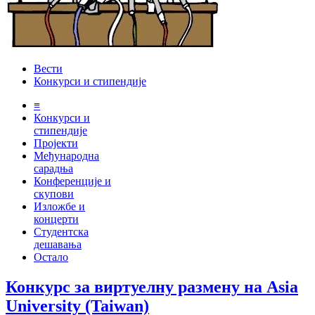
Вести
Конкурси и стипендије
≡
Конкурси и
стипендије
Пројекти
Међународна
сарадња
Конференције и
скупови
Изложбе и
концерти
Студентска
дешавања
Остало
Конкурс за виртуелну размену на Asia
University (Taiwan)