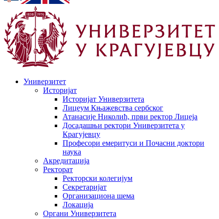
Универзитет
Историјат
Историјат Универзитета
Лицеум Књажевства сербског
Атанасије Николић, први ректор Лицеја
Досадашњи ректори Универзитета у
Крагујевцу
Професори емеритуси и Почасни доктори
наука
Акредитација
Ректорат
Ректорски колегијум
Секретаријат
Организациона шема
Локација
Органи Универзитета