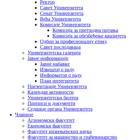
Ректор
Савет Универзитета
Сенат Универзитета
Већа Универзитета
Комисије Универзитета
Комисија за претходна питања
Комисија за обезбеђење квалитета
Одбор за професионалну етику
Савет послодаваца
Универзитетска галерија
Јавне информације
Јавне набавке
Извештај о раду
Информатор о раду
План интегритета
Презентације Универзитета
Календар активности
Универзитетски билтен
Прописи и документи
Седнице органа Универзитета
Чланице
Агрономски факултет
Економски факултет
Факултет инжењерских наука
Факултет за машинство и грађевинарство