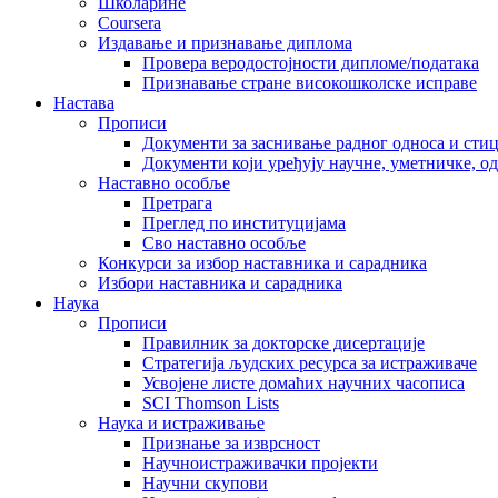
Школарине
Coursera
Издавање и признавање диплома
Провера веродостојности дипломе/података
Признавање стране високошколске исправе
Настава
Прописи
Документи за заснивање радног односа и сти
Документи који уређују научне, уметничке, о
Наставно особље
Претрага
Преглед по институцијама
Сво наставно особље
Конкурси за избор наставника и сарадника
Избори наставника и сарадника
Наука
Прописи
Правилник за докторске дисертације
Стратегија људских ресурса за истраживаче
Усвојене листе домаћих научних часописа
SCI Thomson Lists
Наука и истраживање
Признање за изврсност
Научноистраживачки пројекти
Научни скупови