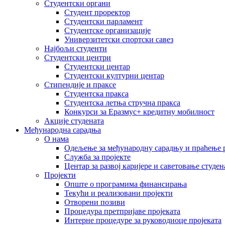
Студентски органи
Студент проректор
Студентски парламент
Студентске организације
Универзитетски спортски савез
Најбољи студенти
Студентски центри
Студентски центар
Студентски културни центар
Стипендије и праксе
Студентска пракса
Студентска летња стручна пракса
Конкурси за Еразмус+ кредитну мобилност
Акције студената
Међународна сарадња
О нама
Одељење за међународну сарадњу и праћење р
Служба за пројекте
Центар за развој каријере и саветовање студен
Пројекти
Опште о програмима финансирања
Текући и реализовани пројекти
Отворени позиви
Процедура претпријаве пројеката
Интерне процедуре за руководиоце пројеката