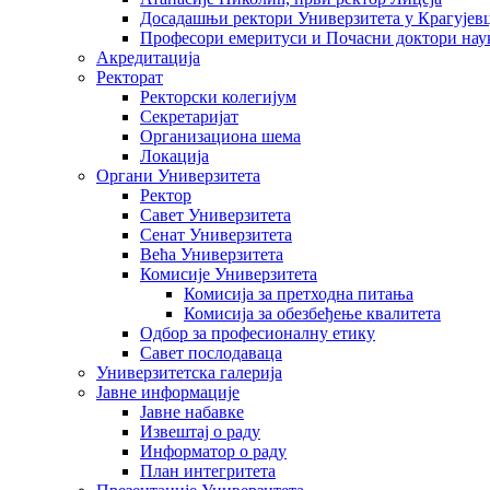
Досадашњи ректори Универзитета у Крагујев
Професори емеритуси и Почасни доктори нау
Акредитација
Ректорат
Ректорски колегијум
Секретаријат
Организациона шема
Локација
Органи Универзитета
Ректор
Савет Универзитета
Сенат Универзитета
Већа Универзитета
Комисије Универзитета
Комисија за претходна питања
Комисија за обезбеђење квалитета
Одбор за професионалну етику
Савет послодаваца
Универзитетска галерија
Јавне информације
Јавне набавке
Извештај о раду
Информатор о раду
План интегритета