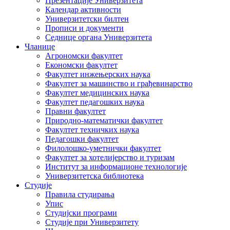
Презентације Универзитета
Календар активности
Универзитетски билтен
Прописи и документи
Седнице органа Универзитета
Чланице
Агрономски факултет
Економски факултет
Факултет инжењерских наука
Факултет за машинство и грађевинарство
Факултет медицинских наука
Факултет педагошких наука
Правни факултет
Природно-математички факултет
Факултет техничких наука
Педагошки факултет
Филолошко-уметнички факултет
Факултет за хотелијерство и туризам
Институт за информационе технологије
Универзитетска библиотека
Студије
Правила студирања
Упис
Студијски програми
Студије при Универзитету