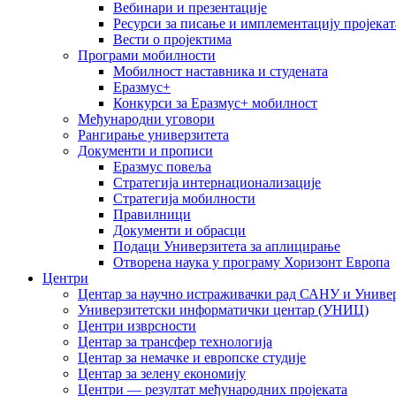
Вебинари и презентације
Ресурси за писање и имплементацију пројекат
Вести о пројектима
Програми мобилности
Мобилност наставника и студената
Еразмус+
Конкурси за Еразмус+ мобилност
Међународни уговори
Рангирање универзитета
Документи и прописи
Еразмус повеља
Стратегија интернационализације
Стратегија мобилности
Правилници
Документи и обрасци
Подаци Универзитета за аплицирање
Отворена наука у програму Хоризонт Европа
Центри
Центар за научно истраживачки рад САНУ и Универ
Универзитетски информатички центар (УНИЦ)
Центри изврсности
Центар за трансфер технологија
Центар за немачке и европске студије
Центар за зелену економију
Центри — резултат међународних пројеката