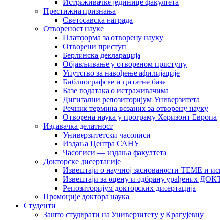
Истраживачке јединице факултета
Престижна признања
Светосавска награда
Отвореност науке
Платформа за отворену науку
Отворени приступ
Берлинска декларација
Објављивање у отвореном приступу
Упутство за навођење афилијације
Библиографске и цитатне базе
Базе података о истраживачима
Дигитални репозиторијум Универзитета
Рeчник термина везаних за отворену науку
Отворена наука у програму Хоризонт Европа
Издавачка делатност
Универзитетски часописи
Издања Центра САНУ
Часописи — издања факултета
Докторске дисертације
Извештаји о научној заснованости ТЕМЕ и ис
Извештаји за оцену и одбрану урађених
Репозиторијум докторских дисертација
Промоције доктора наука
Студенти
Зашто студирати на Универзитету у Крагујевцу