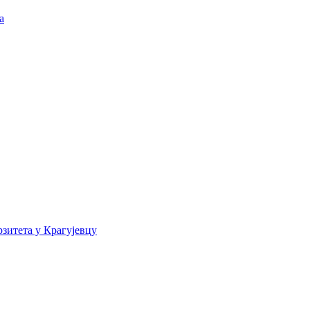
а
зитета у Крагујевцу