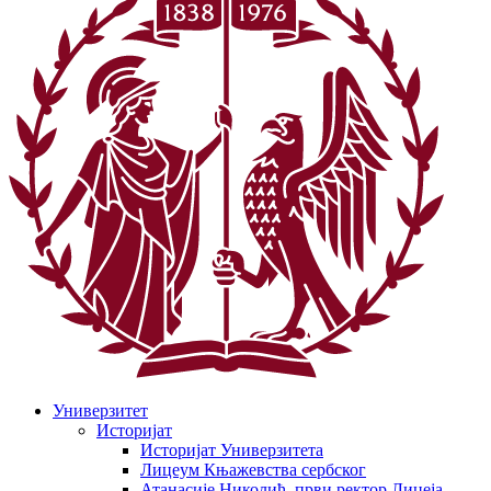
Универзитет
Историјат
Историјат Универзитета
Лицеум Књажевства сербског
Атанасије Николић, први ректор Лицеја