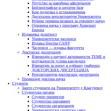
Упутство за навођење афилијације
Библиографске и цитатне базе
Базе података о истраживачима
Дигитални репозиторијум Универзитета
Рeчник термина везаних за отворену науку
Отворена наука у програму Хоризонт
Европа
Издавачка делатност
Универзитетски часописи
Издања Центра САНУ
Часописи — издања факултета
Докторске дисертације
Извештаји о научној заснованости ТЕМЕ и
испуњености услова кандидата
Извештаји за оцену и одбрану урађених
ДОКТОРСКИХ ДИСЕРТАЦИЈА
Репозиторијум докторских дисертација
Промоције доктора наука
Студенти
Зашто студирати на Универзитету у Крагујевцу
Студентски органи
Студент проректор
Студентски парламент
Студентске организације
Универзитетски спортски савез