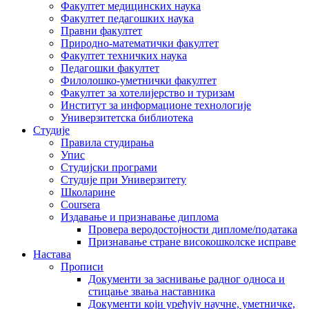
Факултет медицинских наука
Факултет педагошких наука
Правни факултет
Природно-математички факултет
Факултет техничких наука
Педагошки факултет
Филолошко-уметнички факултет
Факултет за хотелијерство и туризам
Институт за информационе технологије
Универзитетска библиотека
Студије
Правила студирања
Упис
Студијски програми
Студије при Универзитету
Школарине
Coursera
Издавање и признавање диплома
Провера веродостојности дипломе/података
Признавање стране високошколске исправе
Настава
Прописи
Документи за заснивање радног односа и
стицање звања наставника
Документи који уређују научне, уметничке,