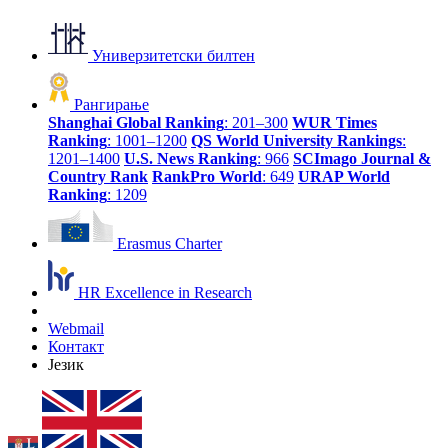
Универзитетски билтен
Рангирање
Shanghai Global Ranking
: 201–300
WUR Times
Ranking
: 1001–1200
QS World University Rankings
:
1201–1400
U.S. News Ranking
: 966
SCImago Journal &
Country Rank
RankPro World
: 649
URAP World
Ranking
: 1209
Erasmus Charter
HR Excellence in Research
Webmail
Контакт
Језик