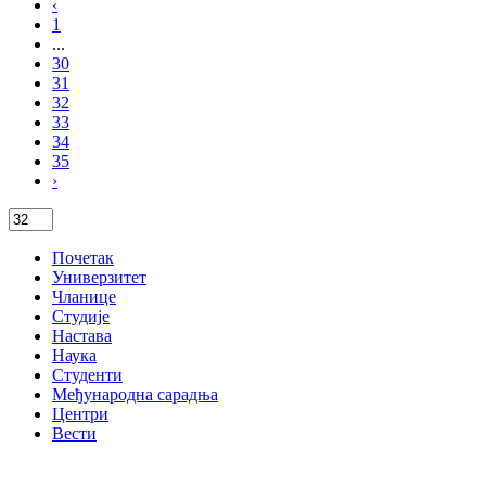
‹
1
...
30
31
32
33
34
35
›
Почетак
Универзитет
Чланице
Студије
Настава
Наука
Студенти
Међународна сарадња
Центри
Вести