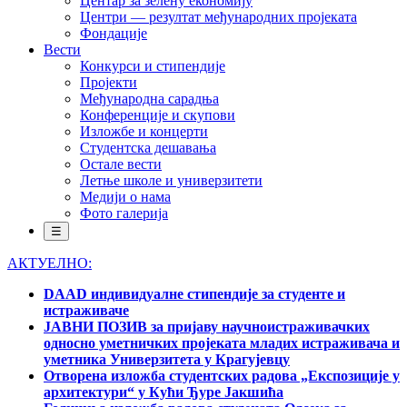
Центар за зелену економију
Центри — резултат међународних пројеката
Фондације
Вести
Конкурси и стипендије
Пројекти
Међународна сарадња
Конференције и скупови
Изложбе и концерти
Студентска дешавања
Остале вести
Летње школе и универзитети
Медији о нама
Фото галерија
☰
АКТУЕЛНО:
DAAD индивидуалне стипендије за студенте и
истраживаче
ЈАВНИ ПОЗИВ за пријаву научноистраживачких
односно уметничких пројеката младих истраживача и
уметника Универзитета у Крагујевцу
Отворена изложба студентских радова „Експозиције у
архитектури“ у Кући Ђуре Јакшића