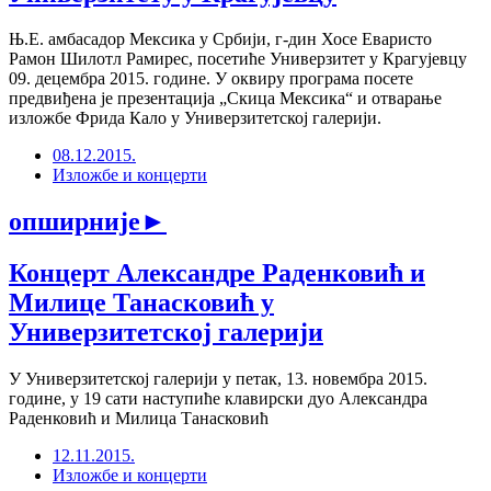
Њ.Е. амбасадор Мексика у Србији, г-дин Хосе Еваристо
Рамон Шилотл Рамирес, посетиће Универзитет у Крагујевцу
09. децембра 2015. године. У оквиру програма посете
предвиђена је презентација „Скица Мексика“ и отварање
изложбе Фрида Кало у Универзитетској галерији.
08.12.2015.
Изложбе и концерти
опширније
►
Концерт Александре Раденковић и
Милице Танасковић у
Универзитетској галерији
У Универзитетској галерији у петак, 13. новембра 2015.
године, у 19 сати наступиће клавирски дуо Александра
Раденковић и Милица Танасковић
12.11.2015.
Изложбе и концерти