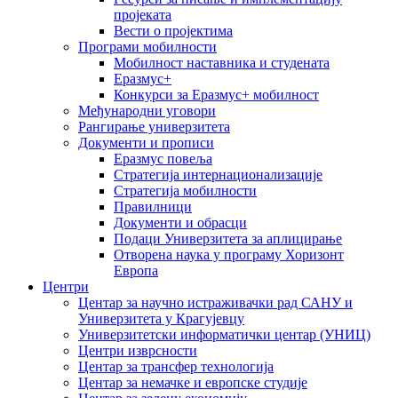
пројеката
Вести о пројектима
Програми мобилности
Мобилност наставника и студената
Еразмус+
Конкурси за Еразмус+ мобилност
Међународни уговори
Рангирање универзитета
Документи и прописи
Еразмус повеља
Стратегија интернационализације
Стратегија мобилности
Правилници
Документи и обрасци
Подаци Универзитета за аплицирање
Отворена наука у програму Хоризонт
Европа
Центри
Центар за научно истраживачки рад САНУ и
Универзитета у Крагујевцу
Универзитетски информатички центар (УНИЦ)
Центри изврсности
Центар за трансфер технологија
Центар за немачке и европске студије