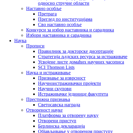
односно стручне области
Наставно особље
Претрага
Преглед по институцијама
Сво наставно особље
Конкурси за избор наставника и сарадника
Избори наставника и сарадника
Наука
Прописи
Правилник за докторске дисертације
Стратегија људских ресурса за истраживаче
Усвојене листе домаћих научних часописа
SCI Thomson Lists
Наука и истраживање
Признање за изврсност
Научноистраживачки пројекти
Научни скупови
Истраживачке јединице факултета
Престижна признања
Светосавска награда
Отвореност науке
Платформа за отворену науку
Отворени приступ
Берлинска декларација
Објављивање у отвореном приступу