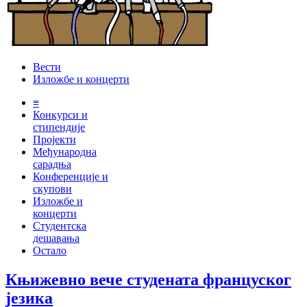
Вести
Изложбе и концерти
≡
Конкурси и
стипендије
Пројекти
Међународна
сарадња
Конференције и
скупови
Изложбе и
концерти
Студентска
дешавања
Остало
Књижевно вече студената француског
језика