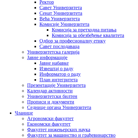
Ректор
Савет Универзитета
Сенат Универзитета
Већа Универзитета
Комисије Универзитета
Комисија за претходна питања
Комисија за обезбеђење квалитета
Одбор за професионалну етику
Савет послодаваца
Универзитетска галерија
Јавне информације
Јавне набавке
Извештај о раду
Информатор о раду
План интегритета
Презентације Универзитета
Календар активности
Универзитетски билтен
Прописи и документи
Седнице органа Универзитета
Чланице
Агрономски факултет
Економски факултет
Факултет инжењерских наука
Факултет за машинство и грађевинарство