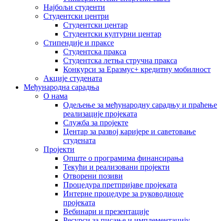
Најбољи студенти
Студентски центри
Студентски центар
Студентски културни центар
Стипендије и праксе
Студентска пракса
Студентска летња стручна пракса
Конкурси за Еразмус+ кредитну мобилност
Акције студената
Међународна сарадња
О нама
Одељење за међународну сарадњу и праћење
реализације пројеката
Служба за пројекте
Центар за развој каријере и саветовање
студената
Пројекти
Опште о програмима финансирања
Текући и реализовани пројекти
Отворени позиви
Процедура претпријаве пројеката
Интерне процедуре за руководиоце
пројеката
Вебинари и презентације
Ресурси за писање и имплементацију