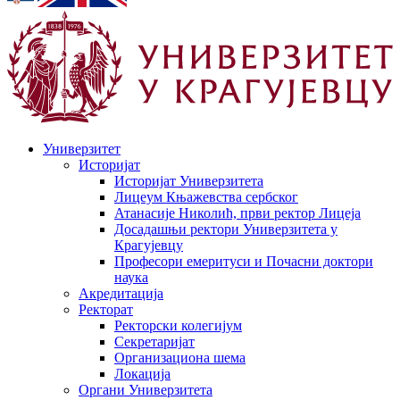
Универзитет
Историјат
Историјат Универзитета
Лицеум Књажевства сербског
Атанасије Николић, први ректор Лицеја
Досадашњи ректори Универзитета у
Крагујевцу
Професори емеритуси и Почасни доктори
наука
Акредитација
Ректорат
Ректорски колегијум
Секретаријат
Организациона шема
Локација
Органи Универзитета