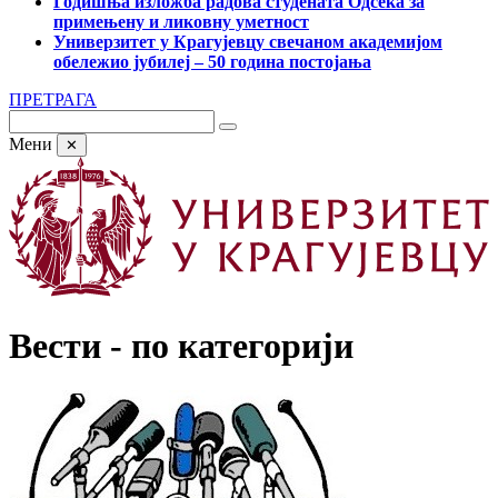
Годишња изложба радова студената Одсека за
примењену и ликовну уметност
Универзитет у Крагујевцу свечаном академијом
обележио јубилеј – 50 година постојања
ПРЕТРАГА
Мени
✕
Вести - по категорији