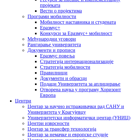
пројеката
Вести о пројектима
Програми мобилности
Мобилност наставника и студената
Еразмус+
Конкурси за Еразмус+ мобилност
Међународни уговори
Рангирање универзитета
Документи и прописи
Еразмус повеља
Стратегија интернационализације
Стратегија мобилности
Правилници
Документи и обрасци
Подаци Универзитета за аплицирање
Отворена наука у програму Хоризонт
Европа
Центри
Центар за научно истраживачки рад САНУ и
Универзитета у Крагујевцу
Универзитетски информатички центар (УНИЦ)
Центри изврсности
Центар за трансфер технологија
Центар за немачке и европске студије