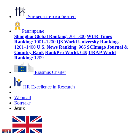
Универзитетски билтен
Рангирање
Shanghai Global Ranking
: 201–300
WUR Times
Ranking
: 1001–1200
QS World University Rankings
:
1201–1400
U.S. News Ranking
: 966
SCImago Journal &
Country Rank
RankPro World
: 649
URAP World
Ranking
: 1209
Erasmus Charter
HR Excellence in Research
Webmail
Контакт
Језик