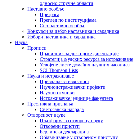
односно стручне области
Наставно особље
Претрага
Преглед по институцијама
Сво наставно особље
Конкурси за избор наставника и сарадника
Избори наставника и сарадника
Наука
Прописи
Правилник за докторске дисертације
Стратегија људских ресурса за истраживаче
Усвојене листе домаћих научних часописа
SCI Thomson Lists
Наука и истраживање
Признање за изврсност
Научноистраживачки пројекти
Научни скупови
Истраживачке јединице факултета
Престижна признања
Светосавска награда
Отвореност науке
Платформа за отворену науку
Отворени приступ
Берлинска декларација
Објављивање у отвореном приступу