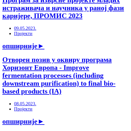
Програм за изврсне пројекте младих
истраживача и научника у раној фази
каријере, ПРОМИС 2023
09.05.2023.
Пројекти
опширније
►
Отворен позив у оквиру програма
Хоризонт Европа - Improve
fermentation processes (including
downstream purification) to final bio-
based products (IA)
08.05.2023.
Пројекти
опширније
►