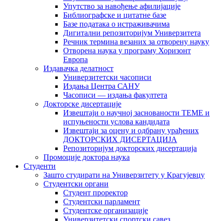
Упутство за навођење афилијације
Библиографске и цитатне базе
Базе података о истраживачима
Дигитални репозиторијум Универзитета
Рeчник термина везаних за отворену науку
Отворена наука у програму Хоризонт
Европа
Издавачка делатност
Универзитетски часописи
Издања Центра САНУ
Часописи — издања факултета
Докторске дисертације
Извештаји о научној заснованости ТЕМЕ и
испуњености услова кандидата
Извештаји за оцену и одбрану урађених
ДОКТОРСКИХ ДИСЕРТАЦИЈА
Репозиторијум докторских дисертација
Промоције доктора наука
Студенти
Зашто студирати на Универзитету у Крагујевцу
Студентски органи
Студент проректор
Студентски парламент
Студентске организације
Универзитетски спортски савез