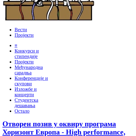
Вести
Пројекти
≡
Конкурси и
стипендије
Пројекти
Међународна
сарадња
Конференције и
скупови
Изложбе и
концерти
Студентска
дешавања
Остало
Отворен позив у оквиру програма
Хоризонт Европа - High performance,