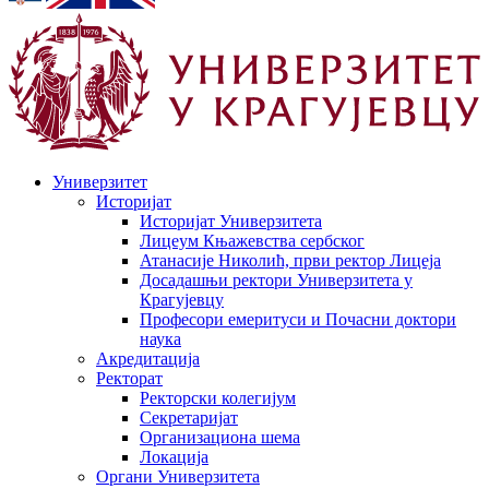
Универзитет
Историјат
Историјат Универзитета
Лицеум Књажевства сербског
Атанасије Николић, први ректор Лицеја
Досадашњи ректори Универзитета у
Крагујевцу
Професори емеритуси и Почасни доктори
наука
Акредитација
Ректорат
Ректорски колегијум
Секретаријат
Организациона шема
Локација
Органи Универзитета