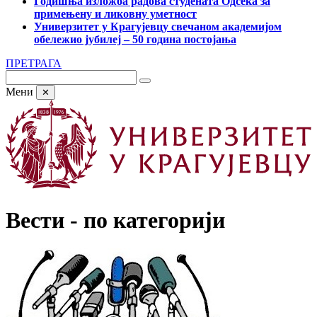
Годишња изложба радова студената Одсека за
примењену и ликовну уметност
Универзитет у Крагујевцу свечаном академијом
обележио јубилеј – 50 година постојања
ПРЕТРАГА
Мени
✕
Вести - по категорији