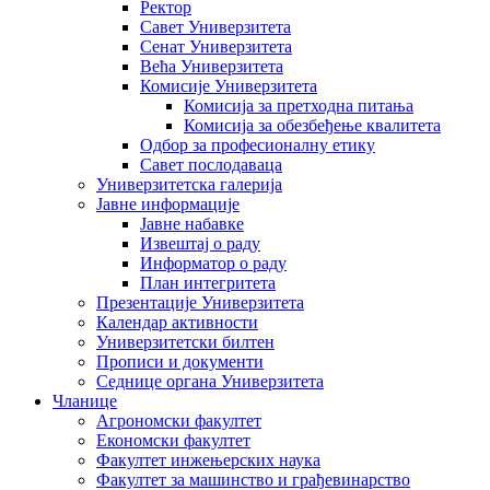
Ректор
Савет Универзитета
Сенат Универзитета
Већа Универзитета
Комисије Универзитета
Комисија за претходна питања
Комисија за обезбеђење квалитета
Одбор за професионалну етику
Савет послодаваца
Универзитетска галерија
Јавне информације
Јавне набавке
Извештај о раду
Информатор о раду
План интегритета
Презентације Универзитета
Календар активности
Универзитетски билтен
Прописи и документи
Седнице органа Универзитета
Чланице
Агрономски факултет
Економски факултет
Факултет инжењерских наука
Факултет за машинство и грађевинарство