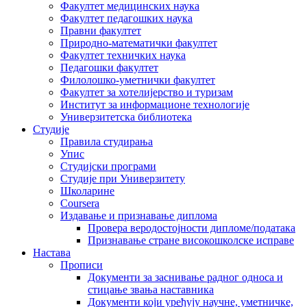
Факултет медицинских наука
Факултет педагошких наука
Правни факултет
Природно-математички факултет
Факултет техничких наука
Педагошки факултет
Филолошко-уметнички факултет
Факултет за хотелијерство и туризам
Институт за информационе технологије
Универзитетска библиотека
Студије
Правила студирања
Упис
Студијски програми
Студије при Универзитету
Школарине
Coursera
Издавање и признавање диплома
Провера веродостојности дипломе/података
Признавање стране високошколске исправе
Настава
Прописи
Документи за заснивање радног односа и
стицање звања наставника
Документи који уређују научне, уметничке,