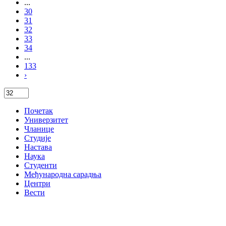
...
30
31
32
33
34
...
133
›
Почетак
Универзитет
Чланице
Студије
Настава
Наука
Студенти
Међународна сарадња
Центри
Вести