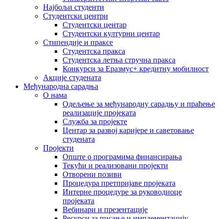
Најбољи студенти
Студентски центри
Студентски центар
Студентски културни центар
Стипендије и праксе
Студентска пракса
Студентска летња стручна пракса
Конкурси за Еразмус+ кредитну мобилност
Акције студената
Међународна сарадња
О нама
Одељење за међународну сарадњу и праћење
реализације пројеката
Служба за пројекте
Центар за развој каријере и саветовање
студената
Пројекти
Опште о програмима финансирања
Текући и реализовани пројекти
Отворени позиви
Процедура претпријаве пројеката
Интерне процедуре за руководиоце
пројеката
Вебинари и презентације
Ресурси за писање и имплементацију