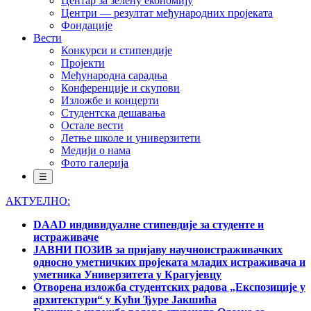
Центар за зелену економију
Центри — резултат међународних пројеката
Фондације
Вести
Конкурси и стипендије
Пројекти
Међународна сарадња
Конференције и скупови
Изложбе и концерти
Студентска дешавања
Остале вести
Летње школе и универзитети
Медији о нама
Фото галерија
☰
АКТУЕЛНО:
DAAD индивидуалне стипендије за студенте и
истраживаче
ЈАВНИ ПОЗИВ за пријаву научноистраживачких
односно уметничких пројеката младих истраживача и
уметника Универзитета у Крагујевцу
Отворена изложба студентских радова „Експозиције у
архитектури“ у Кући Ђуре Јакшића