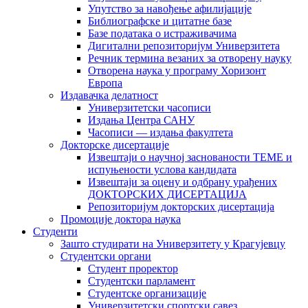
Упутство за навођење афилијације
Библиографске и цитатне базе
Базе података о истраживачима
Дигитални репозиторијум Универзитета
Рeчник термина везаних за отворену науку
Отворена наука у програму Хоризонт
Европа
Издавачка делатност
Универзитетски часописи
Издања Центра САНУ
Часописи — издања факултета
Докторске дисертације
Извештаји о научној заснованости ТЕМЕ и
испуњености услова кандидата
Извештаји за оцену и одбрану урађених
ДОКТОРСКИХ ДИСЕРТАЦИЈА
Репозиторијум докторских дисертација
Промоције доктора наука
Студенти
Зашто студирати на Универзитету у Крагујевцу
Студентски органи
Студент проректор
Студентски парламент
Студентске организације
Универзитетски спортски савез