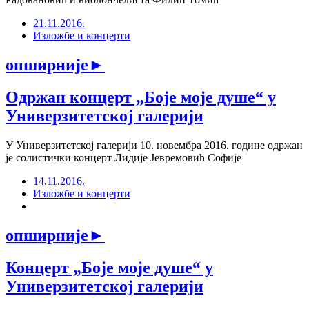
21.11.2016.
Изложбе и концерти
опширније
►
Одржан концерт „Боје моје душе“ у
Универзитетској галерији
У Универзитетској галерији 10. новембра 2016. године одржан
је солистички концерт Лидије Јевремовић Софије
14.11.2016.
Изложбе и концерти
опширније
►
Концерт „Боје моје душе“ у
Универзитетској галерији