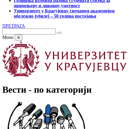
Годишња изложба радова студената Одсека за
примењену и ликовну уметност
Универзитет у Крагујевцу свечаном академијом
обележио јубилеј – 50 година постојања
ПРЕТРАГА
Мени
✕
Вести - по категорији