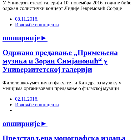
У Универзитетској галерији 10. новембра 2016. године биће
одржан солистички концерт Лидије Јевремовић Софије
08.11.2016.
Изложбе и концерти
опширније
►
Одржано предавање „Примењена
музика и Зоран Симјановић“ у
Универзитетској галерији
Филолошко-уметнички факултет и Катедра за музику у
медијима организовали предавање о филмској музици
02.11.2016.
Изложбе и концерти
опширније
►
Представљена монографска издања