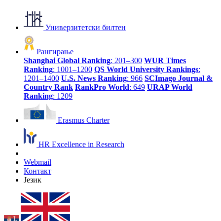
Универзитетски билтен
Рангирање
Shanghai Global Ranking
: 201–300
WUR Times
Ranking
: 1001–1200
QS World University Rankings
:
1201–1400
U.S. News Ranking
: 966
SCImago Journal &
Country Rank
RankPro World
: 649
URAP World
Ranking
: 1209
Erasmus Charter
HR Excellence in Research
Webmail
Контакт
Језик