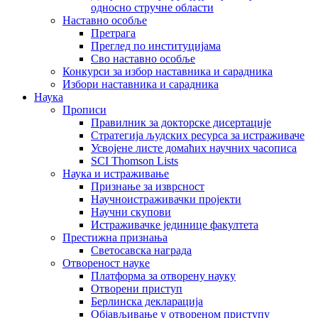
односно стручне области
Наставно особље
Претрага
Преглед по институцијама
Сво наставно особље
Конкурси за избор наставника и сарадника
Избори наставника и сарадника
Наука
Прописи
Правилник за докторске дисертације
Стратегија људских ресурса за истраживаче
Усвојене листе домаћих научних часописа
SCI Thomson Lists
Наука и истраживање
Признање за изврсност
Научноистраживачки пројекти
Научни скупови
Истраживачке јединице факултета
Престижна признања
Светосавска награда
Отвореност науке
Платформа за отворену науку
Отворени приступ
Берлинска декларација
Објављивање у отвореном приступу