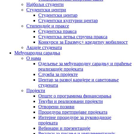
Најбољи студенти
Студентски центри
Студентски центар
Студентски културни центар
Стипендије и праксе
Студентска пракса
Студентска летња стручна пракса
Конкурси за Еразмус+ кредитну мобилност
Акције студената
Међународна сарадња
О нама
Одељење за међународну сарадњу и праћење
реализације пројеката
Служба за пројекте
Центар за развој каријере и саветовање
студената
Пројекти
Опште о програмима финансирања
Текући и реализовани пројекти
Отворени позиви
Процедура претпријаве пројеката
Интерне процедуре за руководиоце
пројеката
Вебинари и презентације
Ресурси за писање и имплементацију