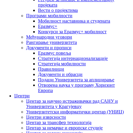
пројеката
Вести о пројектима
Програми мобилности
Мобилност наставника и студената
Еразмус+
Конкурси за Еразмус+ мобилност
Међународни уговори
Рангирање универзитета
Документи и прописи
Еразмус повеља
Стратегија интернационализације
Стратегија мобилности
Правилници
Документи и обрасци
Подаци Универзитета за аплицирање
Отворена наука у програму Хоризонт
Европа
Центри
Центар за научно истраживачки рад САНУ и
Универзитета у Крагујевцу
Универзитетски информатички центар (УНИЦ)
Центри изврсности
Центар за трансфер технологија
Центар за немачке и европске студије