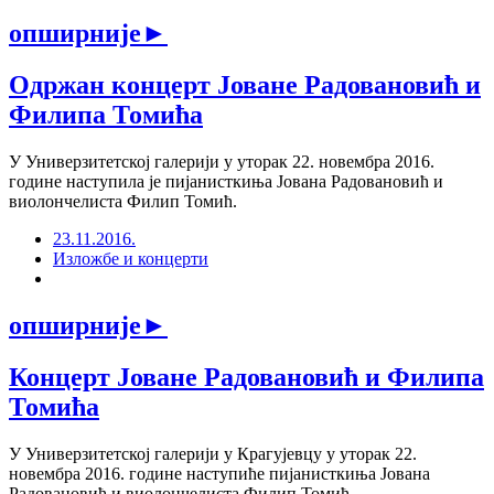
опширније
►
Одржан концерт Јоване Радовановић и
Филипа Томића
У Универзитетској галерији у уторак 22. новембра 2016.
године наступила је пијанисткиња Јована Радовановић и
виолончелиста Филип Томић.
23.11.2016.
Изложбе и концерти
опширније
►
Концерт Јоване Радовановић и Филипа
Томића
У Универзитетској галерији у Крагујевцу у уторак 22.
новембра 2016. године наступиће пијанисткиња Јована
Радовановић и виолончелиста Филип Томић