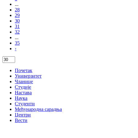
...
28
29
30
31
32
...
35
›
Почетак
Универзитет
Чланице
Студије
Настава
Наука
Студенти
Међународна сарадња
Центри
Вести