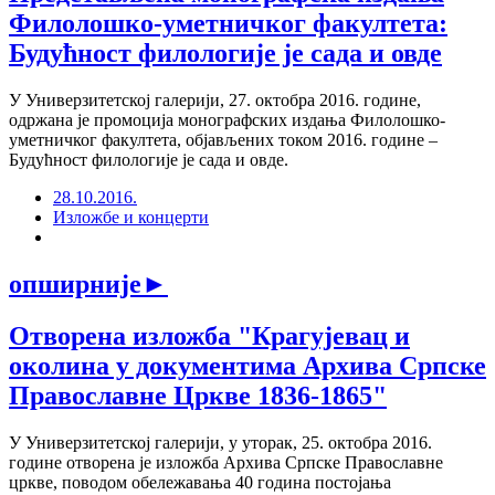
Филолошко-уметничког факултета:
Будућност филологије је сада и овде
У Универзитетској галерији, 27. октобра 2016. године,
одржана је промоција монографских издања Филолошко-
уметничког факултета, објављених током 2016. године –
Будућност филологије је сада и овде.
28.10.2016.
Изложбе и концерти
опширније
►
Отворена изложба "Крагујевац и
околина у документима Архива Српске
Православне Цркве 1836-1865"
У Универзитетској галерији, у уторак, 25. октобра 2016.
године отворена је изложба Архива Српске Православне
цркве, поводом обележавања 40 година постојања