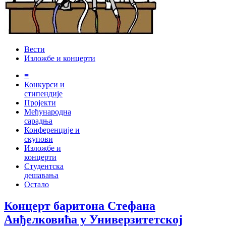
Вести
Изложбе и концерти
≡
Конкурси и
стипендије
Пројекти
Међународна
сарадња
Конференције и
скупови
Изложбе и
концерти
Студентска
дешавања
Остало
Концерт баритона Стефана
Анђелковића у Универзитетској