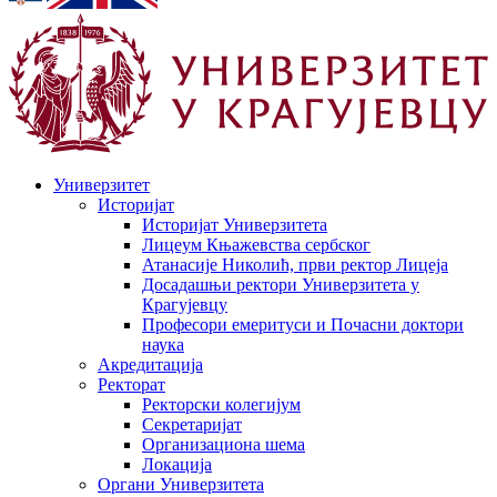
Универзитет
Историјат
Историјат Универзитета
Лицеум Књажевства сербског
Атанасије Николић, први ректор Лицеја
Досадашњи ректори Универзитета у
Крагујевцу
Професори емеритуси и Почасни доктори
наука
Акредитација
Ректорат
Ректорски колегијум
Секретаријат
Организациона шема
Локација
Органи Универзитета