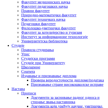
Факултет медицинских наука
Факултет педагошких наука
Правни факултет
Природно-математички факултет
Факултет техничких наука
Педагошки факултет
Филолошко-уметнички факултет
Факултет за хотелијерство и туризам
Институт за информационе технологије
Универзитетска библиотека
Студије
Правила студирања
Упис
Студијски програми
Студије при Универзитету
Школарине
Coursera
Издавање и признавање диплома
Провера веродостојности дипломе/података
Признавање стране високошколске исправе
Настава
Прописи
Документи за заснивање радног односа и
стицање звања наставника
Документи који уређују научне, уметничке,