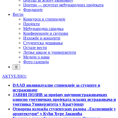
Центар за зелену економију
Центри — резултат међународних пројеката
Фондације
Вести
Конкурси и стипендије
Пројекти
Међународна сарадња
Конференције и скупови
Изложбе и концерти
Студентска дешавања
Остале вести
Летње школе и универзитети
Медији о нама
Фото галерија
☰
АКТУЕЛНО:
DAAD индивидуалне стипендије за студенте и
истраживаче
ЈАВНИ ПОЗИВ за пријаву научноистраживачких
односно уметничких пројеката младих истраживача и
уметника Универзитета у Крагујевцу
Отворена изложба студентских радова „Експозиције у
архитектури“ у Кући Ђуре Јакшића