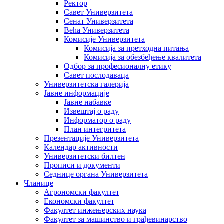
Ректор
Савет Универзитета
Сенат Универзитета
Већа Универзитета
Комисије Универзитета
Комисија за претходна питања
Комисија за обезбеђење квалитета
Одбор за професионалну етику
Савет послодаваца
Универзитетска галерија
Јавне информације
Јавне набавке
Извештај о раду
Информатор о раду
План интегритета
Презентације Универзитета
Календар активности
Универзитетски билтен
Прописи и документи
Седнице органа Универзитета
Чланице
Агрономски факултет
Економски факултет
Факултет инжењерских наука
Факултет за машинство и грађевинарство