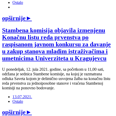
Ostalo
opširnije
►
Stambena komisija objavila izmenjenu
Konačnu listu reda prvenstva po
raspisanom javnom konkursu za davanje
u zakup stanova mladim istraživačima i
umetnicima Univerziteta u Kragujevcu
U ponedeljak, 12. jula 2021. godine, sa početkom u 11,00 sati,
održana je sednica Stambene komisije, na kojoj je razmatrana
odluka Saveta kojom je delimično usvojena žalba na konačnu listu
reda prvenstva za jednoiposobne stanove i vraćena Stambenoj
komisiji na ponovno bodovanje.
13.07.2021.
Ostalo
opširnije
►