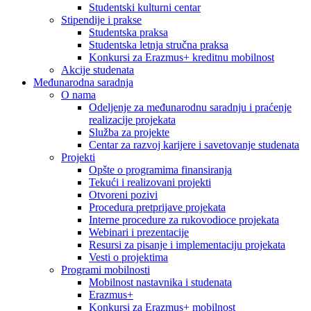
Studentski kulturni centar
Stipendije i prakse
Studentska praksa
Studentska letnja stručna praksa
Konkursi za Erazmus+ kreditnu mobilnost
Akcije studenata
Međunarodna saradnja
O nama
Odeljenje za međunarodnu saradnju i praćenje
realizacije projekata
Služba za projekte
Centar za razvoj karijere i savetovanje studenata
Projekti
Opšte o programima finansiranja
Tekući i realizovani projekti
Otvoreni pozivi
Procedura pretprijave projekata
Interne procedure za rukovodioce projekata
Webinari i prezentacije
Resursi za pisanje i implementaciju projekata
Vesti o projektima
Programi mobilnosti
Mobilnost nastavnika i studenata
Erazmus+
Konkursi za Erazmus+ mobilnost