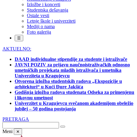
Izložbe i koncerti
Studentska dešavanja
Ostale vesti
Letnje škole i univerziteti
Mediji o nama
Foto galerija
☰
AKTUELNO:
DAAD individualne stipendije za studente i istraživače
JAVNI POZIV za prijavu naučnoistraživačkih odnosno
umetničkih projekata mladih istraživača i umetnika
Univerziteta u Kragujevcu
Otvorena izložba studentskih radova „Ekspozicije u
arhitekturi“ u Kući Đure Jakšića
Godišnja izložba radova studenata Odseka za primenjenu
i likovnu umetnost
Univerzitet u Kragujevcu svečanom akademijom obeležio
jubilej – 50 godina postojanja
PRETRAGA
Meni
✕