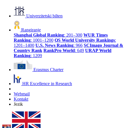
Univerzitetski bilten
Rangiranje
Shanghai Global Ranking
: 201–300
WUR Times
Ranking
: 1001–1200
QS World University Rankings
:
1201–1400
U.S. News Ranking
: 966
SCImago Journal &
Country Rank
RankPro World
: 649
URAP World
Ranking
: 1209
Erasmus Charter
HR Excellence in Research
Webmail
Kontakt
Jezik