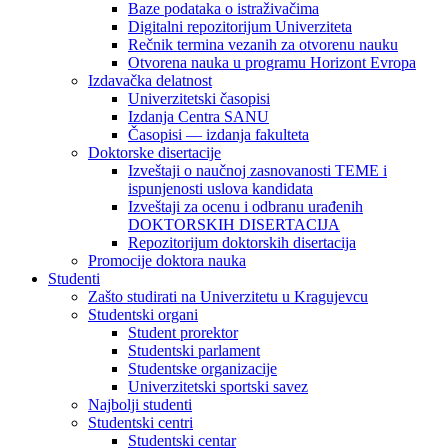
Baze podataka o istraživačima
Digitalni repozitorijum Univerziteta
Rečnik termina vezanih za otvorenu nauku
Otvorena nauka u programu Horizont Evropa
Izdavačka delatnost
Univerzitetski časopisi
Izdanja Centra SANU
Časopisi — izdanja fakulteta
Doktorske disertacije
Izveštaji o naučnoj zasnovanosti TEME i
ispunjenosti uslova kandidata
Izveštaji za ocenu i odbranu urađenih
DOKTORSKIH DISERTACIJA
Repozitorijum doktorskih disertacija
Promocije doktora nauka
Studenti
Zašto studirati na Univerzitetu u Kragujevcu
Studentski organi
Student prorektor
Studentski parlament
Studentske organizacije
Univerzitetski sportski savez
Najbolji studenti
Studentski centri
Studentski centar