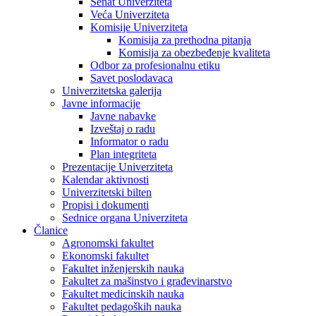
Senat Univerziteta
Veća Univerziteta
Komisije Univerziteta
Komisija za prethodna pitanja
Komisija za obezbeđenje kvaliteta
Odbor za profesionalnu etiku
Savet poslodavaca
Univerzitetska galerija
Javne informacije
Javne nabavke
Izveštaj o radu
Informator o radu
Plan integriteta
Prezentacije Univerziteta
Kalendar aktivnosti
Univerzitetski bilten
Propisi i dokumenti
Sednice organa Univerziteta
Članice
Agronomski fakultet
Ekonomski fakultet
Fakultet inženjerskih nauka
Fakultet za mašinstvo i građevinarstvo
Fakultet medicinskih nauka
Fakultet pedagoških nauka