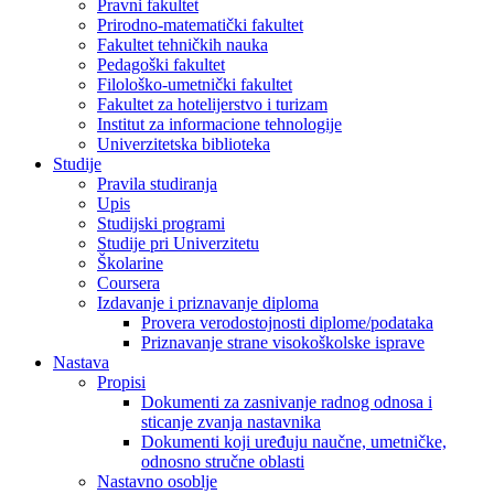
Pravni fakultet
Prirodno-matematički fakultet
Fakultet tehničkih nauka
Pedagoški fakultet
Filološko-umetnički fakultet
Fakultet za hotelijerstvo i turizam
Institut za informacione tehnologije
Univerzitetska biblioteka
Studije
Pravila studiranja
Upis
Studijski programi
Studije pri Univerzitetu
Školarine
Coursera
Izdavanje i priznavanje diploma
Provera verodostojnosti diplome/podataka
Priznavanje strane visokoškolske isprave
Nastava
Propisi
Dokumenti za zasnivanje radnog odnosa i
sticanje zvanja nastavnika
Dokumenti koji uređuju naučne, umetničke,
odnosno stručne oblasti
Nastavno osoblje