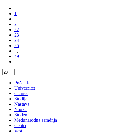
‹
1
...
21
22
23
24
25
...
49
›
Početak
Univerzitet
Članice
Studije
Nastava
Nauka
Studenti
Međunarodna saradnja
Centri
Vesti