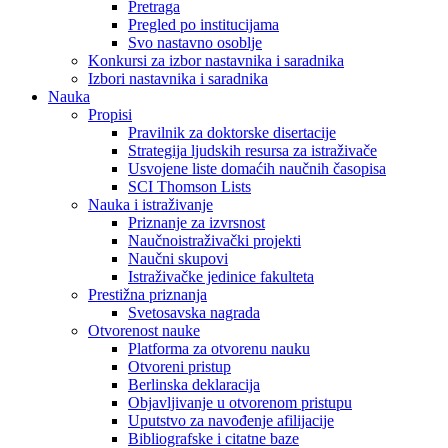
Pretraga
Pregled po institucijama
Svo nastavno osoblje
Konkursi za izbor nastavnika i saradnika
Izbori nastavnika i saradnika
Nauka
Propisi
Pravilnik za doktorske disertacije
Strategija ljudskih resursa za istraživače
Usvojene liste domaćih naučnih časopisa
SCI Thomson Lists
Nauka i istraživanje
Priznanje za izvrsnost
Naučnoistraživački projekti
Naučni skupovi
Istraživačke jedinice fakulteta
Prestižna priznanja
Svetosavska nagrada
Otvorenost nauke
Platforma za otvorenu nauku
Otvoreni pristup
Berlinska deklaracija
Objavljivanje u otvorenom pristupu
Uputstvo za navođenje afilijacije
Bibliografske i citatne baze