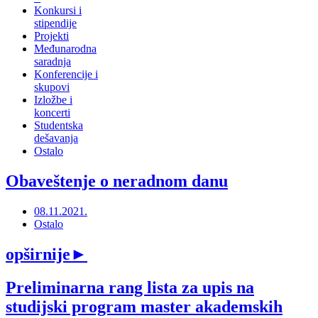
Konkursi i
stipendije
Projekti
Međunarodna
saradnja
Konferencije i
skupovi
Izložbe i
koncerti
Studentska
dešavanja
Ostalo
Obaveštenje o neradnom danu
08.11.2021.
Ostalo
opširnije
►
Preliminarna rang lista za upis na
studijski program master akademskih