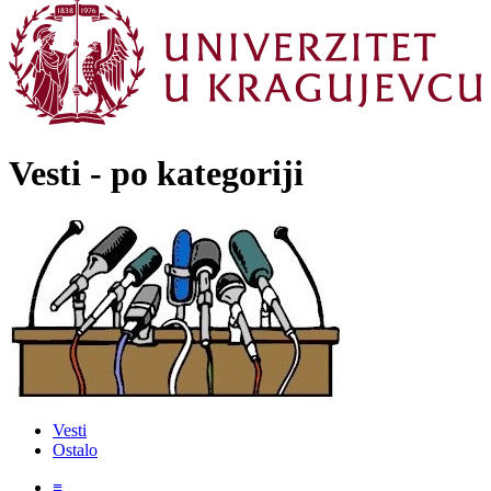
Vesti - po kategoriji
Vesti
Ostalo
≡