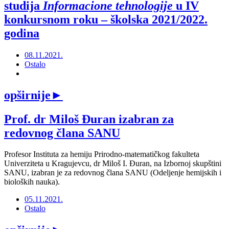
studija
Informacione tehnologije
u IV
konkursnom roku – školska 2021/2022.
godina
08.11.2021.
Ostalo
opširnije
►
Prof. dr Miloš Đuran izabran za
redovnog člana SANU
Profesor Instituta za hemiju Prirodno-matematičkog fakulteta
Univerziteta u Kragujevcu, dr Miloš I. Đuran, na Izbornoj skupštini
SANU, izabran je za redovnog člana SANU (Odeljenje hemijskih i
bioloških nauka).
05.11.2021.
Ostalo