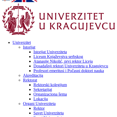
Univerzitet
Istorijat
Istorijat Univerziteta
Liceum Knjaževstva serbskog
Atanasije Nikolić, prvi rektor Liceja
Dosadašnji rektori Univerziteta u Kragujevcu
Profesori emeritusi i Počasni doktori nauka
Akreditacija
Rektorat
Rektorski kolegijum
Sekretarijat
Organizaciona šema
Lokacija
Organi Univerziteta
Rektor
Savet Univerziteta