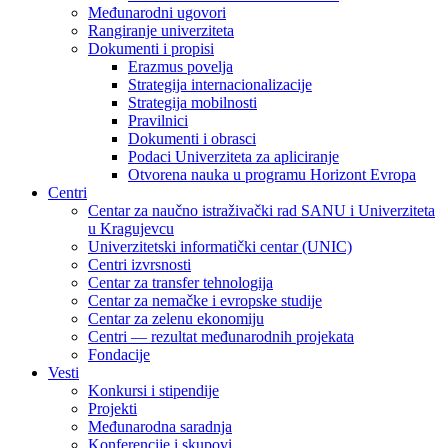
Međunarodni ugovori
Rangiranje univerziteta
Dokumenti i propisi
Erazmus povelja
Strategija internacionalizacije
Strategija mobilnosti
Pravilnici
Dokumenti i obrasci
Podaci Univerziteta za apliciranje
Otvorena nauka u programu Horizont Evropa
Centri
Centar za naučno istraživački rad SANU i Univerziteta
u Kragujevcu
Univerzitetski informatički centar (UNIC)
Centri izvrsnosti
Centar za transfer tehnologija
Centar za nemačke i evropske studije
Centar za zelenu ekonomiju
Centri — rezultat međunarodnih projekata
Fondacije
Vesti
Konkursi i stipendije
Projekti
Međunarodna saradnja
Konferencije i skupovi